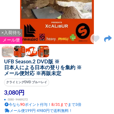
×入荷待ち
メール便
UFB Season.2 DVD版 ※
日本人による日本の登りを集約 ※
メール便対応 ※再販未定
クライミングDVD ブルーレイ
3,080円
●
-3080- 94489272
今なら
90
ポイント付与！
8/31まで
まで3倍
メール便199円 4980円で送料無料！