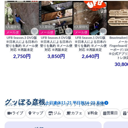
×入荷待ち
×入荷待ち
×入荷待ち
メール便
メール便
メール便
UFB Season.3 DVD版
UFB Season.4 DVD版
UFB Season.1 DVD版
Beastmake
※日本人による日本の
※日本人による日本の
※日本人による日本の
メーカ
登りを集約 ※メール便
登りを集約 ※メール便
登りを集約 ※メール便
Fingerboa
対応 ※再販未定
対応 ※再販未定
対応 ※再販未定
ーボード) 100
※公式アプリ
2,750円
3,850円
2,640円
トレ決
30,8
グッぼる彦根
土日連休11-21 平日祝16-23 月休
ボルダリングジムとカフェとショップ｜2013年創業
ライブ
マップ
ジム
カフェ
料金
営業日