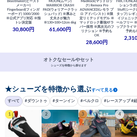
Beastmaker(ビースト
MOON(ムーン)
MadRock(マッドロッ
FRICTIONL
メーカー)
WARRIOR CRASH
ク) Remora Pro
ションラボ) S
Fingerboard(フィンガ
PAD(ウォリアークラッ
ADVANCED(レモラ プ
Stuff(シー
ーボード) 1000/2000
シュパッド) ※厚みと
ロ アドバンスト) ※限
タッフ) レギ
※公式アプリ対応 ※指
丈夫さが魅力
定リミテッドモデル ※
イジェニック
トレ決定版
※130×100×12cm 6kg
マッドロック最強XFラ
ールフリー 
バー採用 ※異次元のフ
ップクライマ
30,800円
61,600円
リクション ※予約も
予約も
OK
2,31
28,600円
オトクなセールやセット
シューズを特徴から探せます
★シューズを特徴から選ぶ
すべて見る
すべて
#ダウントゥ
#ターンイン
#ベルクロ
#レースアップ #
1
2
3
4