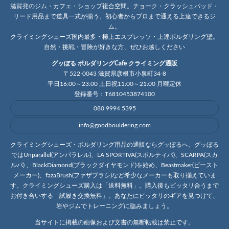
滋賀発のジム・カフェ・ショップ複合空間。チョーク・クラッシュパッド・
リード用品まで道具一式が揃う。初心者からプロまで通える上達できるジ
ム。
クライミングシューズ国内最多・極上エスプレッソ・上達ボルダリング壁。
自然・挑戦・冒険が好きな方、ぜひお越しください
グッぼる ボルダリングCafe クライミング通販
〒522-0043 滋賀県彦根市小泉町34-8
平日16:00～23:00 土日祝11:00～21:00 月曜定休
登録番号：T6810453874100
080 9994 5395
info@goodbouldering.com
クライミングシューズ・ボルダリング用品の通販ならグッぼるへ。グッぼる
ではUnparallel(アンパラレル)、LA SPORTIVA(スポルティバ)、SCARPA(スカ
ルパ) 、BlackDiamond(ブラックダイヤモンド)を始め、Beastmaker(ビースト
メーカー)、fazaBrush(ファザブラシ)など希少なメーカーも取り揃えていま
す。クライミングシューズ購入は「送料無料」。購入後もピッタリ合うまで
お付き合いする「試履き交換無料」。あなたにピッタリのギアを見つけて、
岩やジムでトレーニングに臨みましょう。
当サイトに掲載の画像および文書の無断転載は禁止です。