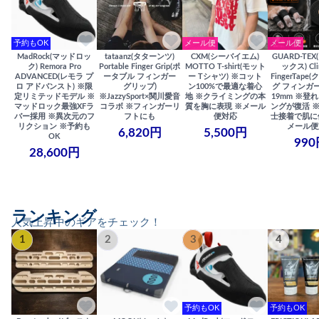
予約もOK
メール便
メール便
MadRock(マッドロッ
tataanz(タターンツ)
CXM(シーバイエム)
GUARD-TE
ク) Remora Pro
Portable Finger Grip(ポ
MOTTO T-shirt(モット
ックス) Cli
ADVANCED(レモラ プ
ータブル フィンガー
ー Tシャツ) ※コット
FingerTap
ロ アドバンスト) ※限
グリップ)
ン100%で最適な着心
グ フィンガー
定リミテッドモデル ※
※JazzySport×関川愛音
地 ※クライミングの本
19mm ※登
マッドロック最強XFラ
コラボ ※フィンガーリ
質を胸に表現 ※メール
ングが復活 
バー採用 ※異次元のフ
フトにも
便対応
士接着で肌に
リクション ※予約も
メール便
6,820円
5,500円
OK
990
28,600円
ランキング
人気上昇中のギアをチェック！
1
2
3
4
予約もOK
予約もOK