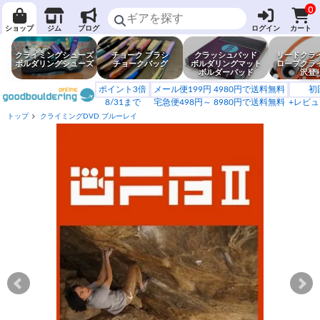
0
ショップ
ジム
ブログ
ログイン
カート
クライミングシューズ
チョーク ブラシ
クラッシュパッド
リードクラ
ボルダリングシューズ
チョークバッグ
ボルダリングマット
ロープクラ
ボルダーパッド
沢登
ポイント3倍
メール便199円 4980円で送料無料
初
8/31まで
宅急便498円～ 8980円で送料無料
+レビュ
トップ
クライミングDVD ブルーレイ