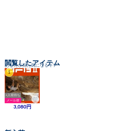
閲覧したアイテム
あなたが見た気になるギア
1
×入荷待ち
メール便
3,080円