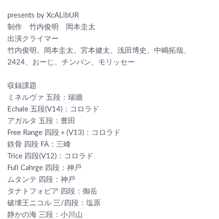
presents by XcALibUR
制作 竹内俊明 岡本圭太
出演クライマー
竹内俊明、岡本圭太、宮本健太、浅田博史、中嶋拓哉、
2424、おーじ、チンパン、モリッセー
収録課題
ミネルヴァ 五段：瑞牆
Echale 五段(V14)：コロラド
アガルタ 五段：豊田
Free Range 四段＋(V13)：コロラド
鉄骨 四段 FA：三峰
Trice 四段(V12)：コロラド
Full Cahrge 四段：神戸
ムタンテ 四段：神戸
タナトフォビア 四段：御岳
破壊王ニコル 三/四段：塩原
静かの海 三段：小川山