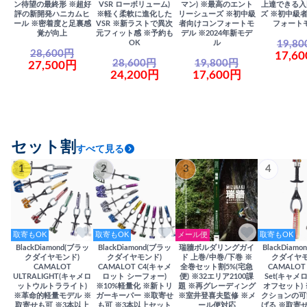
ン待望の最終形 ※超好
VSR ローボリューム)
マン) ※最高のエント
上達できる入
評の新開発ハニカムヒ
※軽く柔軟に進化した
リーシューズ ※初中級
ズ ※初中級
ール ※密着度と足裏感
VSR ※新ラストで異次
者向けコンフォートモ
フォート
覚が向上
元フィット感 ※予約も
デル ※2024年新モデ
19,8
OK
ル
28,600円
17,6
28,600円
19,800円
27,500円
24,200円
17,600円
セット割
すべて見る
1
2
3
4
取寄もOK
取寄もOK
メール便
取寄もOK
BlackDiamond(ブラッ
BlackDiamond(ブラッ
瑞牆ボルダリングガイ
BlackDiam
クダイヤモンド)
クダイヤモンド)
ド 上巻/中巻/下巻 ※
クダイヤモ
CAMALOT
CAMALOT C4(キャメ
全巻セット割5%(宅急
CAMALOT 
ULTRALIGHT(キャメロ
ロット シーフォー)
便) ※32エリア2100課
Set(キャメロ
ットウルトラライト)
※10%軽量化 ※新トリ
題 ※再グレーディング
オフセット)
※革命的軽量モデル ※
ガーキーパー ※取寄せ
※室井登喜夫監修 ※メ
クションの可
取寄せも可 ※3本以上
も可 ※3本以上セット
ール便対応
げる ※取寄せ