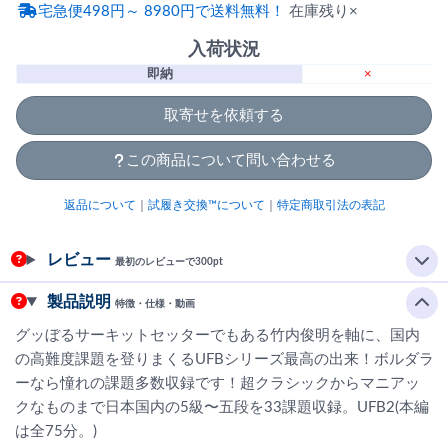
宅急便498円～ 8980円で送料無料！
在庫残り×
入荷状況
即納
×
取寄せを依頼する
この商品について問い合わせる
返品について
｜
試履き交換™について
｜
特定商取引法の表記
レビュー
最初のレビューで300pt
製品説明
特徴・仕様・動画
グッぼるサーキットセッターでもある竹内俊明を軸に、国内
の高難度課題を登りまくるUFBシリーズ最高の出来！ボルダラ
ーなら憧れの課題多数収録です！超クラシックからマニアッ
クなものまで日本国内の5級〜五段を33課題収録。UFB2(本編
は全75分。)