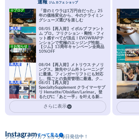
速報
ジム カフェ ショップ
☆ブログ
「昔のミウラは1万円台だった」25
年の価格変化から、今のクライミン
グシューズ選びを楽しむ
再入荷
08/05【再入荷】イボルブ ファント
ム プロ。フリクション・剛性・フィ
ット感すべてが頂点！EVOWRAPテ
ンションで究極のエッジング性能を
☆お知らせ
【ジム】13周年キャンペーン全商品
実現。進化系ラバーEvo-74はTRAX
10%OFF
を凌駕する粘着力で極小ホールドに
安心感。
再入荷
08/04【再入荷】メトリウス ナノリ
ングス。旅先やジム外トレーニング
に最適。フィンガーリフトにも対応
し、指ごとの負荷管理に最適。クラ
再入荷
08/01【再入荷】
イマーの指を本気で鍛えるギア。
SpecialtySupplement クライマーサプ
リ Hematite/Obsidian/Larimar。登
るたびに「あと一手」を叶える新習
慣。高強度・高頻度のトレーニング
さらに表示
に耐えられる体を目指すクライマー
に、圧倒的支持を受ける専用設計サ
プリ。
Instagram
すべて見る
ジム/ショップ/カフェから毎日発信中！