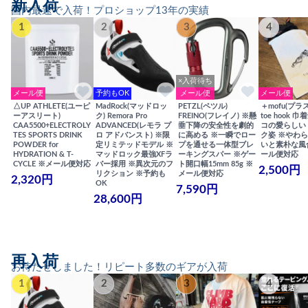
新入荷
国内最速で入荷！プロショップ13年の実績
1
2
3
4
×入荷待ち
メール便
予約もOK
メール便
メール便
△UP ATHLETE(ユーピ
MadRock(マッドロッ
PETZL(ペツル)
＋mofu(プラ
ーアスリート)
ク) Remora Pro
FREINO(フレイノ) ※懸
toe hook 
CAA5500+ELECTROLY
ADVANCED(レモラ プ
垂下降の安全性を劇的
コの愛らしい
TES SPORTS DRINK
ロ アドバンスト) ※限
に高める ※一瞬でロー
ク姿 ※やわ
POWDER for
定リミテッドモデル ※
プを通せる一体型ブレ
いと素朴な風
HYDRATION & T-
マッドロック最強XFラ
ーキングスパー ※ゲー
ール便対応
CYCLE ※メール便対応
バー採用 ※異次元のフ
ト開口幅15mm 85g ※
2,500円
リクション ※予約も
メール便対応
2,320円
OK
7,590円
28,600円
再入荷
お待たせしました！リピート多数のギアが入荷
1
2
3
4