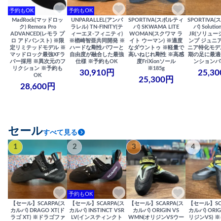
予約もOK
予約もOK
MadRock(マッドロッ
UNPARALLEL(アンパ
SPORTIVA(スポルティ
SPORTIVA
ク) Remora Pro
ラレル) TN-FINITY(テ
バ) SKWAMA LITE
バ) Solutio
ADVANCED(レモラ プ
ィーエヌ-フィニティ)
WOMAN(スクワマ ラ
JR(ソリュー
ロ アドバンスト) ※限
※楢崎智亜共同開発 ※
イト ウーマン) ※適度
ンプ ジュニア
定リミテッドモデル ※
ハードな剛性パワーと
なダウントゥ ※軽量で
ニア特化モデ
マッドロック最強XFラ
自由度が融合した最強
高いねじれ剛性 ※高感
期の足に最適
バー採用 ※異次元のフ
仕様 ※予約もOK
度FriXionソール
ンションバ
リクション ※予約も
※185g
30,910円
25,3
OK
25,300円
28,600円
セール
すべて見る
1
2
3
4
予約もOK
【セール】SCARPA(ス
【セール】SCARPA(ス
【セール】SCARPA(ス
【セール】SC
カルパ) DRAGO XT(ド
カルパ) INSTINCT VSR
カルパ) ORIGIN VS
カルパ) ORIG
ラゴ XT) ※ドラゴファ
LV(インスティンクト
WMN(オリジンVSウー
リジンVS) 