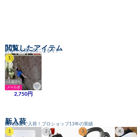
閲覧したアイテム
あなたが見た気になるギア
1
×入荷待ち
メール便
2,750円
新入荷
国内最速で入荷！プロショップ13年の実績
1
2
3
4