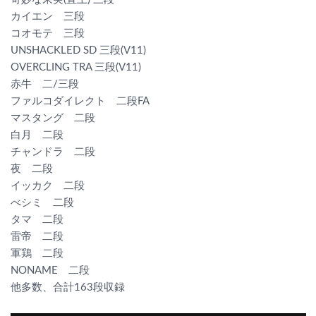
カイエン 三段
コオモテ 三段
UNSHACKLED SD 三段(V11)
OVERCLING TRA 三段(V11)
赤牛 二/三段
ファルコダイレクト 二段FA
マスタング 二段
白月 二段
チャンドラ 二段
夜 二段
イッカク 二段
べシミ 二段
タマ 二段
雷帝 二段
軍鶏 二段
NONAME 二段
他多数、合計163段収録