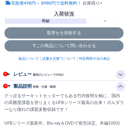
宅急便498円～ 8980円で送料無料！
在庫残り×
入荷状況
即納
×
取寄せを依頼する
この商品について問い合わせる
返品について
｜
試履き交換™について
｜
特定商取引法の表記
レビュー
最初のレビューで300pt
製品説明
特徴・仕様・動画
グッぼるサーキットセッターでもある竹内俊明を軸に、国内
の高難度課題を登りまくるUFBシリーズ最高の出来！ボルダラ
ーなら憧れの課題多数収録です！
UFBシリーズ最新作。Blu-ray＆DVDで発売決定。本編100分