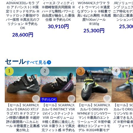
ADVANCED(レモラ プ
ィーエヌ-フィニティ)
WOMAN(スクワマ ラ
JR(ソリュー
ロ アドバンスト) ※限
※楢崎智亜共同開発 ※
イト ウーマン) ※適度
ンプ ジュニア
定リミテッドモデル ※
ハードな剛性パワーと
なダウントゥ ※軽量で
ニア特化モデ
マッドロック最強XFラ
自由度が融合した最強
高いねじれ剛性 ※高感
期の足に最適
バー採用 ※異次元のフ
仕様 ※予約もOK
度FriXionソール
ンションバ
リクション ※予約も
※185g
30,910円
25,3
OK
25,300円
28,600円
セール
すべて見る
1
2
3
4
予約もOK
【セール】SCARPA(ス
【セール】SCARPA(ス
【セール】SCARPA(ス
【セール】SC
カルパ) DRAGO XT(ド
カルパ) INSTINCT VSR
カルパ) ORIGIN VS
カルパ) ORIG
ラゴ XT) ※ドラゴファ
LV(インスティンクト
WMN(オリジンVSウー
リジンVS) 
ン待望の最終形 ※超好
VSR ローボリューム)
マン) ※最高のエント
上達できる入
評の新開発ハニカムヒ
※軽く柔軟に進化した
リーシューズ ※初中級
ズ ※初中級
ール ※密着度と足裏感
VSR ※新ラストで異次
者向けコンフォートモ
フォート
覚が向上
元フィット感 ※予約も
デル ※2024年新モデ