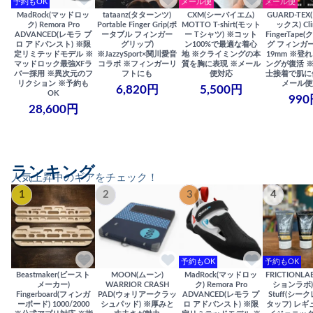
予約もOK
メール便
メール便
MadRock(マッドロッ
tataanz(タターンツ)
CXM(シーバイエム)
GUARD-TE
ク) Remora Pro
Portable Finger Grip(ポ
MOTTO T-shirt(モット
ックス) Cli
ADVANCED(レモラ プ
ータブル フィンガー
ー Tシャツ) ※コット
FingerTap
ロ アドバンスト) ※限
グリップ)
ン100%で最適な着心
グ フィンガー
定リミテッドモデル ※
※JazzySport×関川愛音
地 ※クライミングの本
19mm ※登
マッドロック最強XFラ
コラボ ※フィンガーリ
質を胸に表現 ※メール
ングが復活 
バー採用 ※異次元のフ
フトにも
便対応
士接着で肌に
リクション ※予約も
メール便
6,820円
5,500円
OK
990
28,600円
ランキング
人気上昇中のギアをチェック！
1
2
3
4
予約もOK
予約もOK
Beastmaker(ビースト
MOON(ムーン)
MadRock(マッドロッ
FRICTIONL
メーカー)
WARRIOR CRASH
ク) Remora Pro
ションラボ) S
Fingerboard(フィンガ
PAD(ウォリアークラッ
ADVANCED(レモラ プ
Stuff(シー
ーボード) 1000/2000
シュパッド) ※厚みと
ロ アドバンスト) ※限
タッフ) レギ