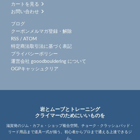
カートを見る
お問い合わせ
ブログ
クーポンメルマガ登録・解除
RSS
/
ATOM
特定商法取引法に基づく表記
プライバシーポリシー
運営会社 gooodbouldering について
OGPキャッシュクリア
岩とムーブとトレーニング
クライマーのためにいいものを
滋賀発のジム・カフェ・ショップ複合空間。チョーク・クラッシュパッド・
リード用品まで道具一式が揃う。初心者からプロまで通える上達できるジ
ム。