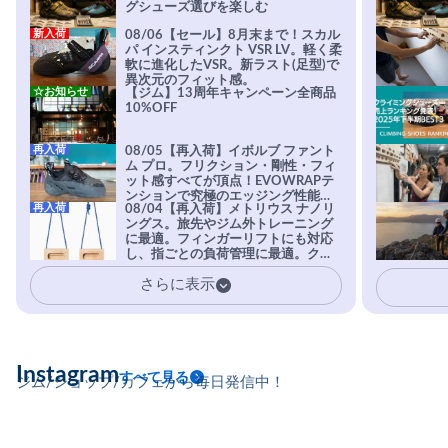
グシューズ選びを楽しむ
新入荷
08/06【セール】8月末まで！スカル
パ インスティンクト VSR LV。軽く柔
軟に進化したVSR。新ラスト(足型)で
異次元のフィット感。
☆お知らせ
【ジム】13周年キャンペーン全商品
10%OFF
再入荷
08/05【再入荷】イボルブ ファント
ム プロ。フリクション・剛性・フィ
ット感すべてが頂点！EVOWRAPテ
ンションで究極のエッジング性能を
再入荷
08/04【再入荷】メトリウス ナノリ
実現。進化系ラバーEvo-74はTRAX
ングス。旅先やジム外トレーニング
を凌駕する粘着力で極小ホールドに
に最適。フィンガーリフトにも対応
安心感。
し、指ごとの負荷管理に最適。クラ
イマーの指を本気で鍛えるギア。
さらに表示
Instagram
すべて見る
ジム/ショップ/カフェから毎日発信中！