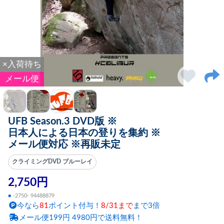
×入荷待ち
メール便
UFB Season.3 DVD版 ※
日本人による日本の登りを集約 ※
メール便対応 ※再販未定
クライミングDVD ブルーレイ
2,750円
●
-2750- 94488879
今なら
81
ポイント付与！
8/31まで
まで3倍
メール便199円 4980円で送料無料！