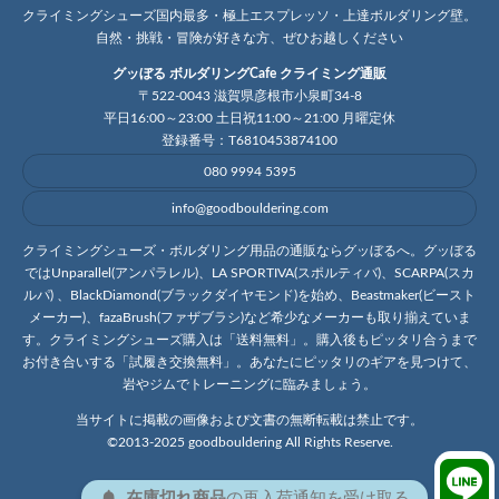
クライミングシューズ国内最多・極上エスプレッソ・上達ボルダリング壁。
自然・挑戦・冒険が好きな方、ぜひお越しください
グッぼる ボルダリングCafe クライミング通販
〒522-0043 滋賀県彦根市小泉町34-8
平日16:00～23:00 土日祝11:00～21:00 月曜定休
登録番号：T6810453874100
080 9994 5395
info@goodbouldering.com
クライミングシューズ・ボルダリング用品の通販ならグッぼるへ。グッぼる
ではUnparallel(アンパラレル)、LA SPORTIVA(スポルティバ)、SCARPA(スカ
ルパ) 、BlackDiamond(ブラックダイヤモンド)を始め、Beastmaker(ビースト
メーカー)、fazaBrush(ファザブラシ)など希少なメーカーも取り揃えていま
す。クライミングシューズ購入は「送料無料」。購入後もピッタリ合うまで
お付き合いする「試履き交換無料」。あなたにピッタリのギアを見つけて、
岩やジムでトレーニングに臨みましょう。
当サイトに掲載の画像および文書の無断転載は禁止です。
©2013-2025 goodbouldering All Rights Reserve.
在庫切れ商品
の
再入荷
通知を
受け取る