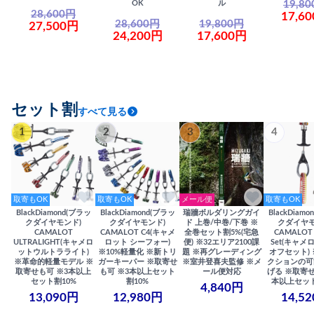
19,8
OK
ル
28,600円
17,6
28,600円
19,800円
27,500円
24,200円
17,600円
セット割
すべて見る
1
2
3
4
取寄もOK
取寄もOK
メール便
取寄もOK
BlackDiamond(ブラッ
BlackDiamond(ブラッ
瑞牆ボルダリングガイ
BlackDiam
クダイヤモンド)
クダイヤモンド)
ド 上巻/中巻/下巻 ※
クダイヤモ
CAMALOT
CAMALOT C4(キャメ
全巻セット割5%(宅急
CAMALOT 
ULTRALIGHT(キャメロ
ロット シーフォー)
便) ※32エリア2100課
Set(キャメロ
ットウルトラライト)
※10%軽量化 ※新トリ
題 ※再グレーディング
オフセット)
※革命的軽量モデル ※
ガーキーパー ※取寄せ
※室井登喜夫監修 ※メ
クションの可
取寄せも可 ※3本以上
も可 ※3本以上セット
ール便対応
げる ※取寄せ
セット割10%
割10%
本以上セット
4,840円
13,090円
12,980円
14,5