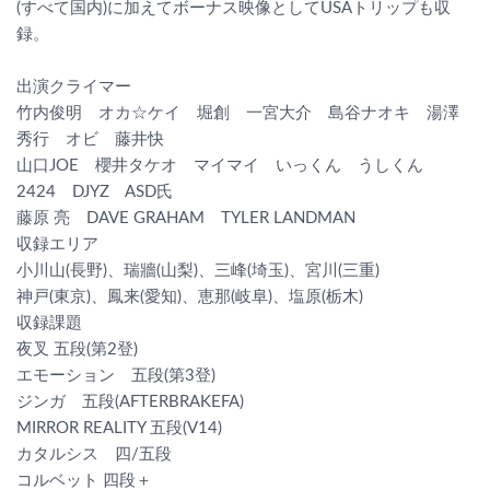
(すべて国内)に加えてボーナス映像としてUSAトリップも収
録。
出演クライマー
竹内俊明 オカ☆ケイ 堀創 一宮大介 島谷ナオキ 湯澤
秀行 オビ 藤井快
山口JOE 櫻井タケオ マイマイ いっくん うしくん
2424 DJYZ ASD氏
藤原 亮 DAVE GRAHAM TYLER LANDMAN
収録エリア
小川山(長野)、瑞牆(山梨)、三峰(埼玉)、宮川(三重)
神戸(東京)、鳳来(愛知)、恵那(岐阜)、塩原(栃木)
収録課題
夜叉 五段(第2登)
エモーション 五段(第3登)
ジンガ 五段(AFTERBRAKEFA)
MIRROR REALITY 五段(V14)
カタルシス 四/五段
コルベット 四段＋