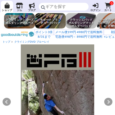
0
ショップ
ジム
ブログ
ログイン
カート
クライミングシューズ
チョーク ブラシ
クラッシュパッド
リードクラ
ボルダリングシューズ
チョークバッグ
ボルダリングマット
ロープクラ
ボルダーパッド
沢登
ポイント3倍
メール便199円 4980円で送料無料
初
8/31まで
宅急便498円～ 8980円で送料無料
+レビュ
トップ
クライミングDVD ブルーレイ