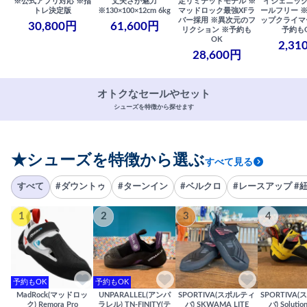
※公式アプリ対応 ※指
丈夫さが魅力
定リミテッドモデル ※
イジェニック
トレ決定版
※130×100×12cm 6kg
マッドロック最強XFラ
ールフリー 
バー採用 ※異次元のフ
ップクライマ
30,800円
61,600円
リクション ※予約も
予約も
OK
2,31
28,600円
オトクなセールやセット
シューズを特徴から探せます
★シューズを特徴から選ぶ
すべて見る
すべて
#ダウントゥ
#ターンイン
#ベルクロ
#レースアップ #
1
2
3
4
予約もOK
予約もOK
MadRock(マッドロッ
UNPARALLEL(アンパ
SPORTIVA(スポルティ
SPORTIVA
ク) Remora Pro
ラレル) TN-FINITY(テ
バ) SKWAMA LITE
バ) Solutio