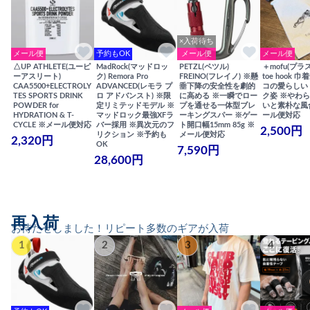
×入荷待ち
メール便
予約もOK
メール便
メール便
△UP ATHLETE(ユーピ
MadRock(マッドロッ
PETZL(ペツル)
＋mofu(プラ
ーアスリート)
ク) Remora Pro
FREINO(フレイノ) ※懸
toe hook 
CAA5500+ELECTROLY
ADVANCED(レモラ プ
垂下降の安全性を劇的
コの愛らしい
TES SPORTS DRINK
ロ アドバンスト) ※限
に高める ※一瞬でロー
ク姿 ※やわ
POWDER for
定リミテッドモデル ※
プを通せる一体型ブレ
いと素朴な風
HYDRATION & T-
マッドロック最強XFラ
ーキングスパー ※ゲー
ール便対応
CYCLE ※メール便対応
バー採用 ※異次元のフ
ト開口幅15mm 85g ※
2,500円
リクション ※予約も
メール便対応
2,320円
OK
7,590円
28,600円
再入荷
お待たせしました！リピート多数のギアが入荷
1
2
3
4