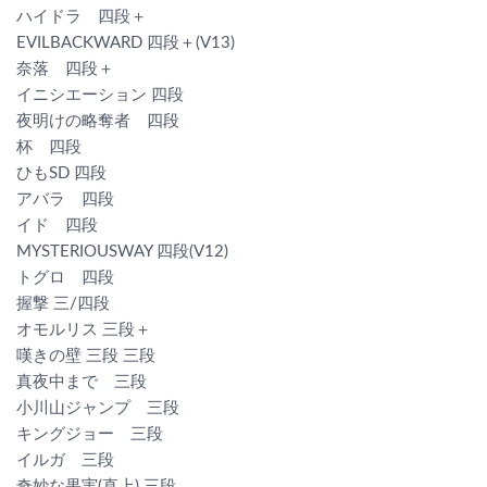
ハイドラ 四段＋
EVILBACKWARD 四段＋(V13)
奈落 四段＋
イニシエーション 四段
夜明けの略奪者 四段
杯 四段
ひもSD 四段
アバラ 四段
イド 四段
MYSTERIOUSWAY 四段(V12)
トグロ 四段
握撃 三/四段
オモルリス 三段＋
嘆きの壁 三段 三段
真夜中まで 三段
小川山ジャンプ 三段
キングジョー 三段
イルガ 三段
奇妙な果実(直上) 三段