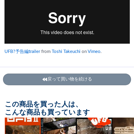
UFB?予告編trailer
from
Toshi Takeuchi
on
Vimeo
.
戻って買い物を続ける
この商品を買った人は、
こんな商品も買っています