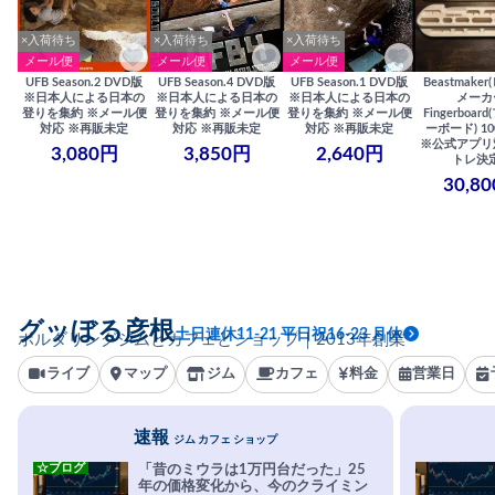
×入荷待ち
×入荷待ち
×入荷待ち
メール便
メール便
メール便
UFB Season.2 DVD版
UFB Season.4 DVD版
UFB Season.1 DVD版
Beastmake
※日本人による日本の
※日本人による日本の
※日本人による日本の
メーカ
登りを集約 ※メール便
登りを集約 ※メール便
登りを集約 ※メール便
Fingerboa
対応 ※再販未定
対応 ※再販未定
対応 ※再販未定
ーボード) 100
※公式アプリ
3,080円
3,850円
2,640円
トレ決
30,8
グッぼる彦根
土日連休11-21 平日祝16-23 月休
ボルダリングジムとカフェとショップ｜2013年創業
ライブ
マップ
ジム
カフェ
料金
営業日
速報
ジム カフェ ショップ
☆ブログ
「昔のミウラは1万円台だった」25
年の価格変化から、今のクライミン