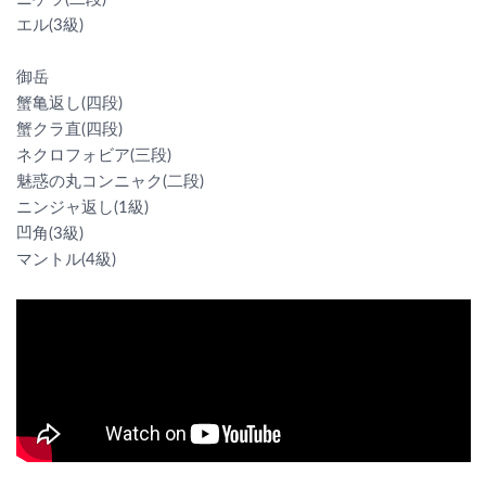
エル(3級)
御岳
蟹亀返し(四段)
蟹クラ直(四段)
ネクロフォビア(三段)
魅惑の丸コンニャク(二段)
ニンジャ返し(1級)
凹角(3級)
マントル(4級)