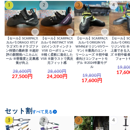
1
2
3
4
【セール】SCARPA(ス
【セール】SCARPA(ス
【セール】SCARPA(ス
【セール】SC
カルパ) DRAGO XT(ド
カルパ) INSTINCT VSR
カルパ) ORIGIN VS
カルパ) ORIG
ラゴ XT) ※ドラゴファ
LV(インスティンクト
WMN(オリジンVSウー
リジンVS) 
ン待望の最終形 ※超好
VSR ローボリューム)
マン) ※最高のエント
上達できる入
評の新開発ハニカムヒ
※軽く柔軟に進化した
リーシューズ ※初中級
ズ ※初中級
ール ※密着度と足裏感
VSR ※新ラストで異次
者向けコンフォートモ
フォート
覚が向上
元フィット感
デル ※2024年新モデ
19,8
ル
28,600円
28,600円
17,6
19,800円
27,500円
24,200円
17,600円
セット割
すべて見る
1
2
3
4