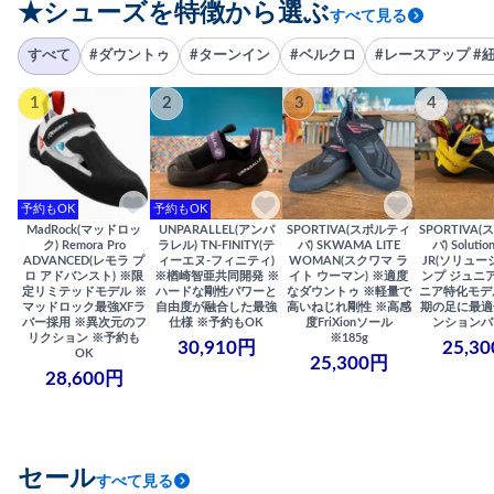
★シューズを特徴から選ぶ
すべて見る
すべて
#ダウントゥ
#ターンイン
#ベルクロ
#レースアップ #
1
2
3
4
予約もOK
予約もOK
MadRock(マッドロッ
UNPARALLEL(アンパ
SPORTIVA(スポルティ
SPORTIVA
ク) Remora Pro
ラレル) TN-FINITY(テ
バ) SKWAMA LITE
バ) Solutio
ADVANCED(レモラ プ
ィーエヌ-フィニティ)
WOMAN(スクワマ ラ
JR(ソリュー
ロ アドバンスト) ※限
※楢崎智亜共同開発 ※
イト ウーマン) ※適度
ンプ ジュニア
定リミテッドモデル ※
ハードな剛性パワーと
なダウントゥ ※軽量で
ニア特化モデ
マッドロック最強XFラ
自由度が融合した最強
高いねじれ剛性 ※高感
期の足に最適
バー採用 ※異次元のフ
仕様 ※予約もOK
度FriXionソール
ンションバ
リクション ※予約も
※185g
30,910円
25,3
OK
25,300円
28,600円
セール
すべて見る