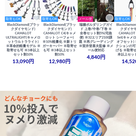
取寄もOK
取寄もOK
メール便
取寄もOK
BlackDiamond(ブラッ
BlackDiamond(ブラッ
瑞牆ボルダリングガイ
BlackDiam
クダイヤモンド)
クダイヤモンド)
ド 上巻/中巻/下巻 ※
クダイヤモ
CAMALOT
CAMALOT C4(キャメ
全巻セット割5%(宅急
CAMALOT 
ULTRALIGHT(キャメロ
ロット シーフォー)
便) ※32エリア2100課
Set(キャメロ
ットウルトラライト)
※10%軽量化 ※新トリ
題 ※再グレーディング
オフセット)
※革命的軽量モデル ※
ガーキーパー ※取寄せ
※室井登喜夫監修 ※メ
クションの可
取寄せも可 ※3本以上
も可 ※3本以上セット
ール便対応
げる ※取寄せ
セット割10%
割10%
本以上セット
4,840円
13,090円
12,980円
14,5