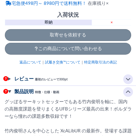
宅急便498円～ 8980円で送料無料！
在庫残り×
入荷状況
即納
×
取寄せを依頼する
この商品について問い合わせる
返品について
｜
試履き交換™について
｜
特定商取引法の表記
レビュー
最初のレビューで300pt
製品説明
特徴・仕様・動画
グッぼるサーキットセッターでもある竹内俊明を軸に、国内
の高難度課題を登りまくるUFBシリーズ最高の出来！ボルダラ
ーなら憧れの課題多数収録です！
竹内俊明さんを中心とした XcALibUR の最新作。登場する課題