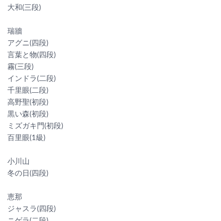
大和(三段)
瑞牆
アグニ(四段)
言葉と物(四段)
霧(三段)
インドラ(二段)
千里眼(二段)
高野聖(初段)
黒い森(初段)
ミズガキ門(初段)
百里眼(1級)
小川山
冬の日(四段)
恵那
ジャスラ(四段)
ニゲラ(二段)