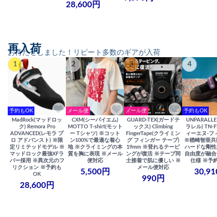
28,600円
再入荷
お待たせしました！リピート多数のギアが入荷
1
2
3
4
予約もOK
メール便
メール便
予約もOK
MadRock(マッドロッ
CXM(シーバイエム)
GUARD-TEX(ガードテ
UNPARALL
ク) Remora Pro
MOTTO T-shirt(モット
ックス) Climbing
ラレル) TN-F
ADVANCED(レモラ プ
ー Tシャツ) ※コット
FingerTape(クライミン
ィーエヌ-フ
ロ アドバンスト) ※限
ン100%で最適な着心
グ フィンガー テープ)
※楢崎智亜共
定リミテッドモデル ※
地 ※クライミングの本
19mm ※登れるテーピ
ハードな剛性
マッドロック最強XFラ
質を胸に表現 ※メール
ングが復活 ※テープ同
自由度が融合
バー採用 ※異次元のフ
便対応
士接着で肌に優しい ※
仕様 ※予
リクション ※予約も
メール便対応
5,500円
30,9
OK
990円
28,600円