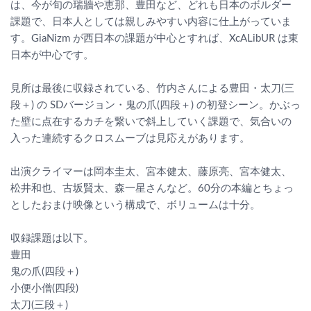
は、今が旬の瑞牆や恵那、豊田など、どれも日本のボルダー
課題で、日本人としては親しみやすい内容に仕上がっていま
す。GiaNizm が西日本の課題が中心とすれば、XcALibUR は東
日本が中心です。
見所は最後に収録されている、竹内さんによる豊田・太刀(三
段＋) の SDバージョン・鬼の爪(四段＋) の初登シーン。かぶっ
た壁に点在するカチを繋いで斜上していく課題で、気合いの
入った連続するクロスムーブは見応えがあります。
出演クライマーは岡本圭太、宮本健太、藤原亮、宮本健太、
松井和也、古坂賢太、森一星さんなど。60分の本編とちょっ
としたおまけ映像という構成で、ボリュームは十分。
収録課題は以下。
豊田
鬼の爪(四段＋)
小便小僧(四段)
太刀(三段＋)