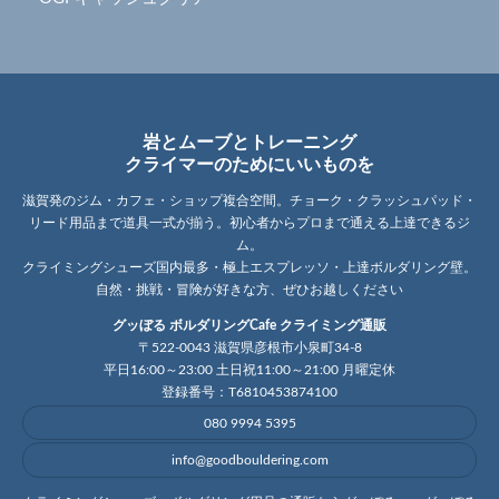
岩とムーブとトレーニング
クライマーのためにいいものを
滋賀発のジム・カフェ・ショップ複合空間。チョーク・クラッシュパッド・
リード用品まで道具一式が揃う。初心者からプロまで通える上達できるジ
ム。
クライミングシューズ国内最多・極上エスプレッソ・上達ボルダリング壁。
自然・挑戦・冒険が好きな方、ぜひお越しください
グッぼる ボルダリングCafe クライミング通販
〒522-0043 滋賀県彦根市小泉町34-8
平日16:00～23:00 土日祝11:00～21:00 月曜定休
登録番号：T6810453874100
080 9994 5395
info@goodbouldering.com