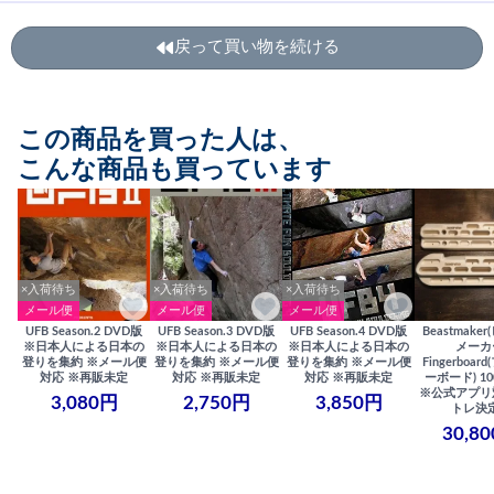
戻って買い物を続ける
この商品を買った人は、
こんな商品も買っています
×入荷待ち
×入荷待ち
×入荷待ち
メール便
メール便
メール便
UFB Season.2 DVD版
UFB Season.3 DVD版
UFB Season.4 DVD版
Beastmake
※日本人による日本の
※日本人による日本の
※日本人による日本の
メーカ
登りを集約 ※メール便
登りを集約 ※メール便
登りを集約 ※メール便
Fingerboa
対応 ※再販未定
対応 ※再販未定
対応 ※再販未定
ーボード) 100
※公式アプリ
3,080円
2,750円
3,850円
トレ決
30,8