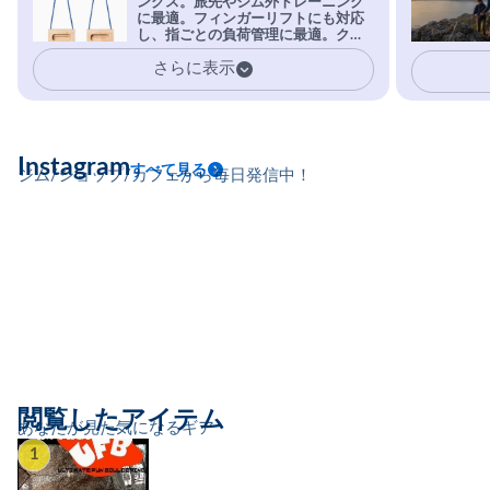
ングス。旅先やジム外トレーニング
を凌駕する粘着力で極小ホールドに
に最適。フィンガーリフトにも対応
安心感。
し、指ごとの負荷管理に最適。クラ
イマーの指を本気で鍛えるギア。
さらに表示
Instagram
すべて見る
ジム/ショップ/カフェから毎日発信中！
閲覧したアイテム
あなたが見た気になるギア
1