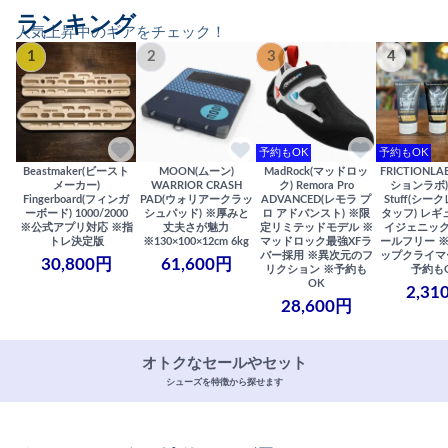
ランキング
人気上昇中のギアをチェック！
1
2
3
4
予約もOK
予約もOK
Beastmaker(ビースト
MOON(ムーン)
MadRock(マッドロッ
FRICTIONL
メーカー)
WARRIOR CRASH
ク) Remora Pro
ションラボ) S
Fingerboard(フィンガ
PAD(ウォリアークラッ
ADVANCED(レモラ プ
Stuff(シー
ーボード) 1000/2000
シュパッド) ※厚みと
ロ アドバンスト) ※限
タッフ) レギ
※公式アプリ対応 ※指
丈夫さが魅力
定リミテッドモデル ※
イジェニック
トレ決定版
※130×100×12cm 6kg
マッドロック最強XFラ
ールフリー 
バー採用 ※異次元のフ
ップクライマ
30,800円
61,600円
リクション ※予約も
予約も
OK
2,31
28,600円
オトクなセールやセット
シューズを特徴から探せます