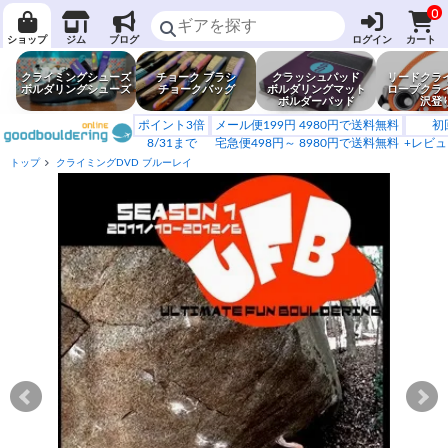
0
ショップ
ジム
ブログ
ログイン
カート
クライミングシューズ
チョーク ブラシ
クラッシュパッド
リードクラ
ボルダリングシューズ
チョークバッグ
ボルダリングマット
ロープクラ
ボルダーパッド
沢登
ポイント3倍
メール便199円 4980円で送料無料
初
8/31まで
宅急便498円～ 8980円で送料無料
+レビュ
トップ
クライミングDVD ブルーレイ