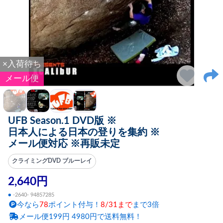
×入荷待ち
メール便
UFB Season.1 DVD版 ※
日本人による日本の登りを集約 ※
メール便対応 ※再販未定
クライミングDVD ブルーレイ
2,640円
●
-2640- 94857285
今なら
78
ポイント付与！
8/31まで
まで3倍
メール便199円 4980円で送料無料！