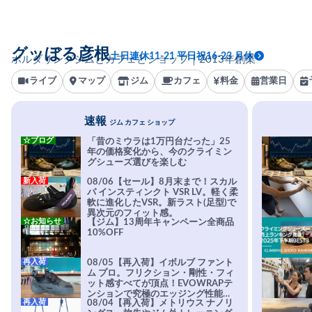
グッぼる彦根
土日連休11-21 平日祝16-23 月休
ボルダリングジムとカフェとショップ｜2013年創業
ライブ
マップ
ジム
カフェ
料金
営業日
速報
ジム カフェ ショップ
☆ブログ
「昔のミウラは1万円台だった」25
年の価格変化から、今のクライミン
グシューズ選びを楽しむ
新入荷
08/06【セール】8月末まで！スカル
パ インスティンクト VSR LV。軽く柔
軟に進化したVSR。新ラスト(足型)で
異次元のフィット感。
☆お知らせ
【ジム】13周年キャンペーン全商品
10%OFF
再入荷
08/05【再入荷】イボルブ ファント
ム プロ。フリクション・剛性・フィ
ット感すべてが頂点！EVOWRAPテ
ンションで究極のエッジング性能を
再入荷
08/04【再入荷】メトリウス ナノリ
実現。進化系ラバーEvo-74はTRAX