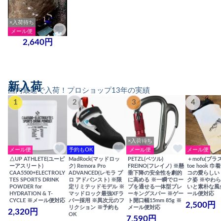
×入荷待ち
メール便
2,640円
新入荷
国内最速で入荷！プロショップ13年の実績
1
2
3
4
×入荷待ち
メール便
予約もOK
メール便
メール便
△UP ATHLETE(ユーピ
MadRock(マッドロッ
PETZL(ペツル)
＋mofu(プラ
ーアスリート)
ク) Remora Pro
FREINO(フレイノ) ※懸
toe hook 
CAA5500+ELECTROLY
ADVANCED(レモラ プ
垂下降の安全性を劇的
コの愛らしい
TES SPORTS DRINK
ロ アドバンスト) ※限
に高める ※一瞬でロー
ク姿 ※やわ
POWDER for
定リミテッドモデル ※
プを通せる一体型ブレ
いと素朴な風
HYDRATION & T-
マッドロック最強XFラ
ーキングスパー ※ゲー
ール便対応
CYCLE ※メール便対応
バー採用 ※異次元のフ
ト開口幅15mm 85g ※
2,500円
リクション ※予約も
メール便対応
2,320円
OK
7,590円