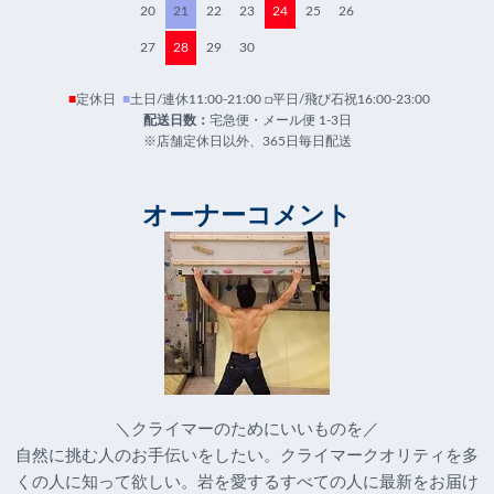
20
21
22
23
24
25
26
27
28
29
30
■
定休日
■
土日/連休11:00-21:00 □平日/飛び石祝16:00-23:00
配送日数：
宅急便・メール便 1-3日
※店舗定休日以外、365日毎日配送
オーナーコメント
＼クライマーのためにいいものを／
自然に挑む人のお手伝いをしたい。クライマークオリティを多
くの人に知って欲しい。岩を愛するすべての人に最新をお届け