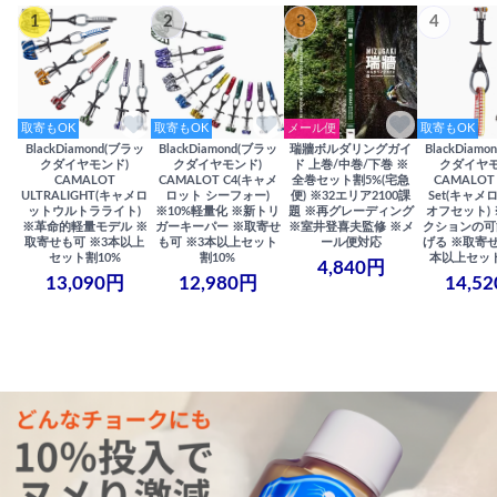
1
2
3
4
取寄もOK
取寄もOK
メール便
取寄もOK
BlackDiamond(ブラッ
BlackDiamond(ブラッ
瑞牆ボルダリングガイ
BlackDiam
クダイヤモンド)
クダイヤモンド)
ド 上巻/中巻/下巻 ※
クダイヤモ
CAMALOT
CAMALOT C4(キャメ
全巻セット割5%(宅急
CAMALOT 
ULTRALIGHT(キャメロ
ロット シーフォー)
便) ※32エリア2100課
Set(キャメロ
ットウルトラライト)
※10%軽量化 ※新トリ
題 ※再グレーディング
オフセット)
※革命的軽量モデル ※
ガーキーパー ※取寄せ
※室井登喜夫監修 ※メ
クションの可
取寄せも可 ※3本以上
も可 ※3本以上セット
ール便対応
げる ※取寄せ
セット割10%
割10%
本以上セット
4,840円
13,090円
12,980円
14,5