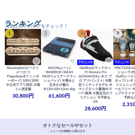
ランキング
人気上昇中のギアをチェック！
1
2
3
4
予約もOK
予約もOK
Beastmaker(ビースト
MOON(ムーン)
MadRock(マッドロッ
FRICTIONL
メーカー)
WARRIOR CRASH
ク) Remora Pro
ションラボ) S
Fingerboard(フィンガ
PAD(ウォリアークラッ
ADVANCED(レモラ プ
Stuff(シー
ーボード) 1000/2000
シュパッド) ※厚みと
ロ アドバンスト) ※限
タッフ) レギ
※公式アプリ対応 ※指
丈夫さが魅力
定リミテッドモデル ※
イジェニック
トレ決定版
※130×100×12cm 6kg
マッドロック最強XFラ
ールフリー 
バー採用 ※異次元のフ
ップクライマ
30,800円
61,600円
リクション ※予約も
予約も
OK
2,31
28,600円
オトクなセールやセット
シューズを特徴から探せます