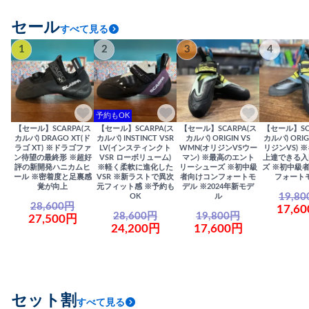
セール
すべて見る
1
2
3
4
予約もOK
【セール】SCARPA(ス
【セール】SCARPA(ス
【セール】SCARPA(ス
【セール】SC
カルパ) DRAGO XT(ド
カルパ) INSTINCT VSR
カルパ) ORIGIN VS
カルパ) ORIG
ラゴ XT) ※ドラゴファ
LV(インスティンクト
WMN(オリジンVSウー
リジンVS) 
ン待望の最終形 ※超好
VSR ローボリューム)
マン) ※最高のエント
上達できる入
評の新開発ハニカムヒ
※軽く柔軟に進化した
リーシューズ ※初中級
ズ ※初中級
ール ※密着度と足裏感
VSR ※新ラストで異次
者向けコンフォートモ
フォート
覚が向上
元フィット感 ※予約も
デル ※2024年新モデ
19,8
OK
ル
28,600円
17,6
28,600円
19,800円
27,500円
24,200円
17,600円
セット割
すべて見る