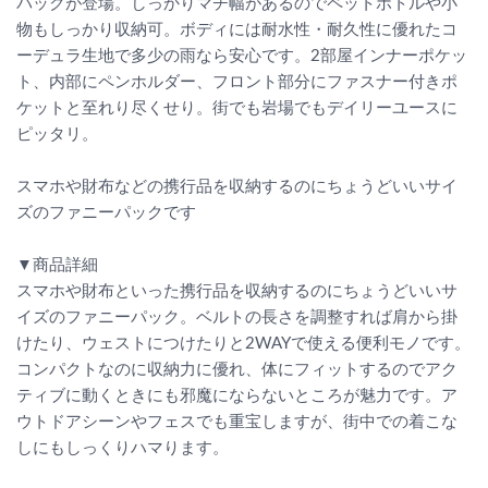
パックが登場。しっかりマチ幅があるのでペットボトルや小
物もしっかり収納可。ボディには耐水性・耐久性に優れたコ
ーデュラ生地で多少の雨なら安心です。2部屋インナーポケッ
ト、内部にペンホルダー、フロント部分にファスナー付きポ
ケットと至れり尽くせり。街でも岩場でもデイリーユースに
ピッタリ。
スマホや財布などの携行品を収納するのにちょうどいいサイ
ズのファニーパックです
▼商品詳細
スマホや財布といった携行品を収納するのにちょうどいいサ
イズのファニーパック。ベルトの長さを調整すれば肩から掛
けたり、ウェストにつけたりと2WAYで使える便利モノです。
コンパクトなのに収納力に優れ、体にフィットするのでアク
ティブに動くときにも邪魔にならないところが魅力です。ア
ウトドアシーンやフェスでも重宝しますが、街中での着こな
しにもしっくりハマります。