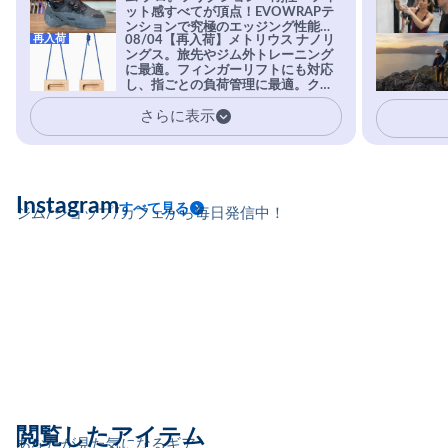
ット感すべてが頂点！EVOWRAPテ
ンションで究極のエッジング性能を
再入荷
08/04【再入荷】メトリウス ナノリ
実現。進化系ラバーEvo-74はTRAX
ングス。旅先やジム外トレーニング
を凌駕する粘着力で極小ホールドに
に最適。フィンガーリフトにも対応
安心感。
し、指ごとの負荷管理に最適。クラ
イマーの指を本気で鍛えるギア。
さらに表示
Instagram
すべて見る
ジム/ショップ/カフェから毎日発信中！
閲覧したアイテム
あなたが見た気になるギア