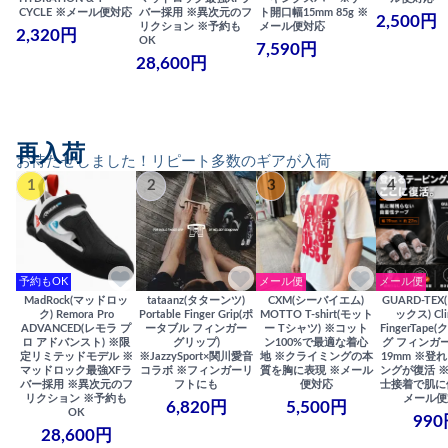
CYCLE ※メール便対応
バー採用 ※異次元のフ
ト開口幅15mm 85g ※
2,500円
リクション ※予約も
メール便対応
2,320円
OK
7,590円
28,600円
再入荷
お待たせしました！リピート多数のギアが入荷
1
2
3
4
予約もOK
メール便
メール便
MadRock(マッドロッ
tataanz(タターンツ)
CXM(シーバイエム)
GUARD-TE
ク) Remora Pro
Portable Finger Grip(ポ
MOTTO T-shirt(モット
ックス) Cli
ADVANCED(レモラ プ
ータブル フィンガー
ー Tシャツ) ※コット
FingerTap
ロ アドバンスト) ※限
グリップ)
ン100%で最適な着心
グ フィンガー
定リミテッドモデル ※
※JazzySport×関川愛音
地 ※クライミングの本
19mm ※登
マッドロック最強XFラ
コラボ ※フィンガーリ
質を胸に表現 ※メール
ングが復活 
バー採用 ※異次元のフ
フトにも
便対応
士接着で肌に
リクション ※予約も
メール便
6,820円
5,500円
OK
990
28,600円