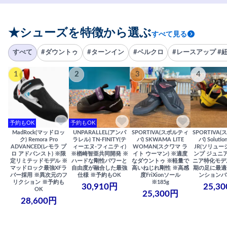
★シューズを特徴から選ぶ
すべて見る
すべて
#ダウントゥ
#ターンイン
#ベルクロ
#レースアップ #
1
2
3
4
予約もOK
予約もOK
MadRock(マッドロッ
UNPARALLEL(アンパ
SPORTIVA(スポルティ
SPORTIVA
ク) Remora Pro
ラレル) TN-FINITY(テ
バ) SKWAMA LITE
バ) Solutio
ADVANCED(レモラ プ
ィーエヌ-フィニティ)
WOMAN(スクワマ ラ
JR(ソリュー
ロ アドバンスト) ※限
※楢崎智亜共同開発 ※
イト ウーマン) ※適度
ンプ ジュニア
定リミテッドモデル ※
ハードな剛性パワーと
なダウントゥ ※軽量で
ニア特化モデ
マッドロック最強XFラ
自由度が融合した最強
高いねじれ剛性 ※高感
期の足に最適
バー採用 ※異次元のフ
仕様 ※予約もOK
度FriXionソール
ンションバ
リクション ※予約も
※185g
30,910円
25,3
OK
25,300円
28,600円