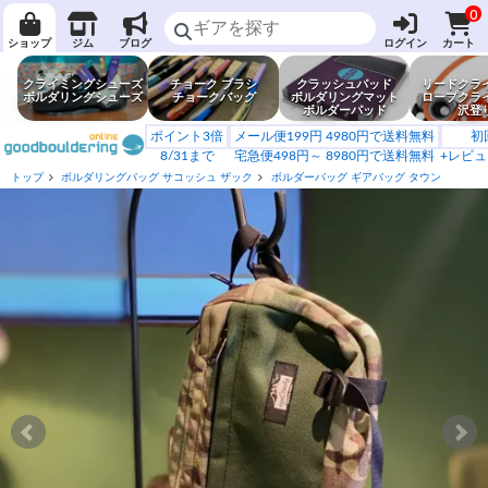
0
ショップ
ジム
ブログ
ログイン
カート
クライミングシューズ
チョーク ブラシ
クラッシュパッド
リードクラ
ボルダリングシューズ
チョークバッグ
ボルダリングマット
ロープクラ
ボルダーパッド
沢登
ポイント3倍
メール便199円 4980円で送料無料
初
8/31まで
宅急便498円～ 8980円で送料無料
+レビュ
トップ
ボルダリングバッグ サコッシュ ザック
ボルダーバッグ ギアバッグ タウン