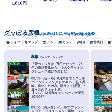
1,810円
グッぼる彦根
土日連休11-21 平日祝16-23 月休
ボルダリングジムとカフェとショップ｜2013年創業
ライブ
マップ
ジム
カフェ
料金
営業日
速報
ジム カフェ ショップ
☆ブログ
「昔のミウラは1万円台だった」25
年の価格変化から、今のクライミン
グシューズ選びを楽しむ
新入荷
08/06【セール】8月末まで！スカル
パ インスティンクト VSR LV。軽く柔
軟に進化したVSR。新ラスト(足型)で
異次元のフィット感。
☆お知らせ
【ジム】13周年キャンペーン全商品
10%OFF
再入荷
08/05【再入荷】イボルブ ファント
ム プロ。フリクション・剛性・フィ