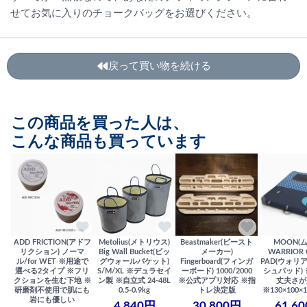
せてお気に入りのチョークバッグをお選びください。
戻って買い物を続ける
この商品を買った人は、
こんな商品も買っています
ADD FRICTION(アドフ
Metolius(メトリウス)
Beastmaker(ビースト
MOON(
リクション) ノーマ
Big Wall Bucket(ビッ
メーカー)
WARRIOR 
ル/for WET ※用途で
グウォールバケット)
Fingerboard(フィンガ
PAD(ウォリ
選べる2タイプ ※フリ
S/M/XL ※デュラセイ
ーボード) 1000/2000
シュパッド)
クションを生む下地 ※
ン製 ※自立式 24-48L
※公式アプリ対応 ※指
丈夫さが
研磨剤不使用で肌にも
0.5-0.9kg
トレ決定版
※130×100×1
岩にも優しい
4,840円
30,800円
61,6