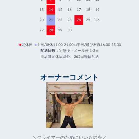
13
14
15
16
17
18
19
20
21
22
23
24
25
26
27
28
29
30
■
定休日
■
土日/連休11:00-21:00 □平日/飛び石祝16:00-23:00
配送日数：
宅急便・メール便 1-3日
※店舗定休日以外、365日毎日配送
オーナーコメント
＼クライマーのためにいいものを／