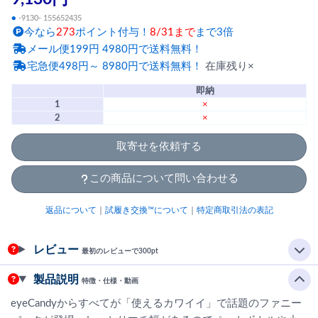
●
-9130- 155652435
今なら
273
ポイント付与！
8/31まで
まで3倍
メール便199円 4980円で送料無料！
宅急便498円～ 8980円で送料無料！
在庫残り×
即納
1
×
2
×
取寄せを依頼する
この商品について問い合わせる
返品について
｜
試履き交換™について
｜
特定商取引法の表記
レビュー
最初のレビューで300pt
製品説明
特徴・仕様・動画
eyeCandyからすべてが「使えるカワイイ」で話題のファニー