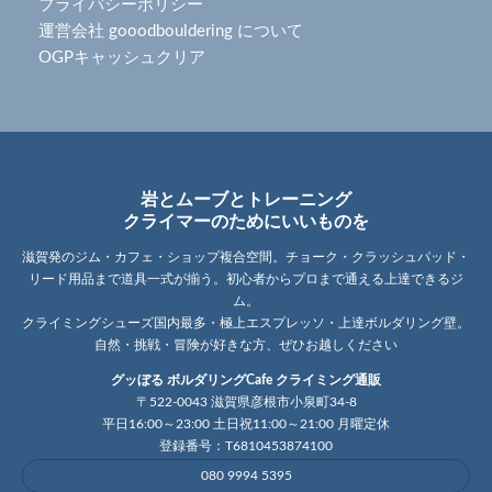
プライバシーポリシー
運営会社 gooodbouldering について
OGPキャッシュクリア
岩とムーブとトレーニング
クライマーのためにいいものを
滋賀発のジム・カフェ・ショップ複合空間。チョーク・クラッシュパッド・
リード用品まで道具一式が揃う。初心者からプロまで通える上達できるジ
ム。
クライミングシューズ国内最多・極上エスプレッソ・上達ボルダリング壁。
自然・挑戦・冒険が好きな方、ぜひお越しください
グッぼる ボルダリングCafe クライミング通販
〒522-0043 滋賀県彦根市小泉町34-8
平日16:00～23:00 土日祝11:00～21:00 月曜定休
登録番号：T6810453874100
080 9994 5395