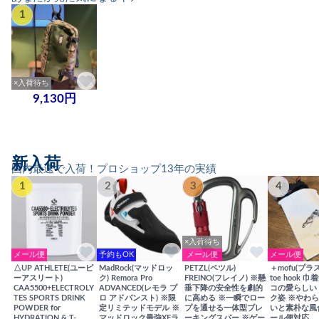
1
×入荷待ち
9,130円
新入荷
国内最速で入荷！プロショップ13年の実績
1
2
3
4
×入荷待ち
メール便
予約もOK
メール便
メール便
△UP ATHLETE(ユーピ
MadRock(マッドロッ
PETZL(ペツル)
＋mofu(プラ
ーアスリート)
ク) Remora Pro
FREINO(フレイノ) ※懸
toe hook 
CAA5500+ELECTROLY
ADVANCED(レモラ プ
垂下降の安全性を劇的
コの愛らしい
TES SPORTS DRINK
ロ アドバンスト) ※限
に高める ※一瞬でロー
ク姿 ※やわ
POWDER for
定リミテッドモデル ※
プを通せる一体型ブレ
いと素朴な風
HYDRATION & T-
マッドロック最強XFラ
ーキングスパー ※ゲー
ール便対応