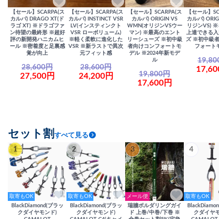
【セール】SCARPA(ス
【セール】SCARPA(ス
【セール】SCARPA(ス
【セール】SC
カルパ) DRAGO XT(ド
カルパ) INSTINCT VSR
カルパ) ORIGIN VS
カルパ) ORIG
ラゴ XT) ※ドラゴファ
LV(インスティンクト
WMN(オリジンVSウー
リジンVS) 
ン待望の最終形 ※超好
VSR ローボリューム)
マン) ※最高のエント
上達できる入
評の新開発ハニカムヒ
※軽く柔軟に進化した
リーシューズ ※初中級
ズ ※初中級
ール ※密着度と足裏感
VSR ※新ラストで異次
者向けコンフォートモ
フォート
覚が向上
元フィット感
デル ※2024年新モデ
19,8
ル
28,600円
28,600円
17,6
19,800円
27,500円
24,200円
17,600円
セット割
すべて見る
1
2
3
4
取寄もOK
取寄もOK
メール便
取寄もOK
BlackDiamond(ブラッ
BlackDiamond(ブラッ
瑞牆ボルダリングガイ
BlackDiam
クダイヤモンド)
クダイヤモンド)
ド 上巻/中巻/下巻 ※
クダイヤモ