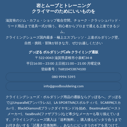
岩とムーブとトレーニング
クライマーのためにいいものを
滋賀発のジム・カフェ・ショップ複合空間。チョーク・クラッシュパッド・
リード用品まで道具一式が揃う。初心者からプロまで通える上達できるジ
ム。
クライミングシューズ国内最多・極上エスプレッソ・上達ボルダリング壁。
自然・挑戦・冒険が好きな方、ぜひお越しください
グッぼる ボルダリングCafe クライミング通販
〒522-0043 滋賀県彦根市小泉町34-8
平日16:00～23:00 土日祝11:00～21:00 月曜定休
登録番号：T6810453874100
080 9994 5395
info@goodbouldering.com
クライミングシューズ・ボルダリング用品の通販ならグッぼるへ。グッぼる
ではUnparallel(アンパラレル)、LA SPORTIVA(スポルティバ)、SCARPA(スカ
ルパ) 、BlackDiamond(ブラックダイヤモンド)を始め、Beastmaker(ビースト
メーカー)、fazaBrush(ファザブラシ)など希少なメーカーも取り揃えていま
す。クライミングシューズ購入は「送料無料」。購入後もピッタリ合うまで
お付き合いする「試履き交換無料」。あなたにピッタリのギアを見つけて、