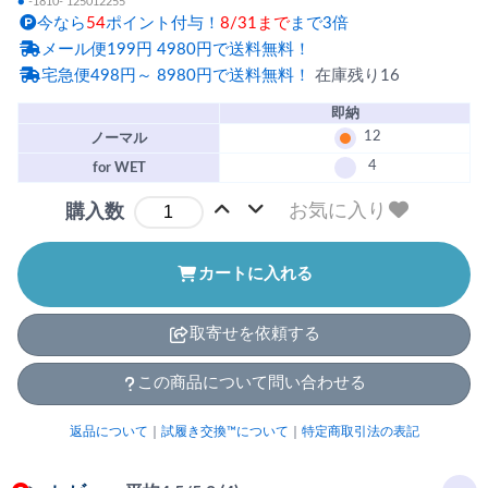
●
-1810- 125012255
今なら
54
ポイント付与！
8/31まで
まで3倍
メール便199円 4980円で送料無料！
宅急便498円～ 8980円で送料無料！
在庫残り16
即納
12
ノーマル
4
for WET
お気に入り
購入数
カートに入れる
取寄せを依頼する
この商品について問い合わせる
返品について
｜
試履き交換™について
｜
特定商取引法の表記