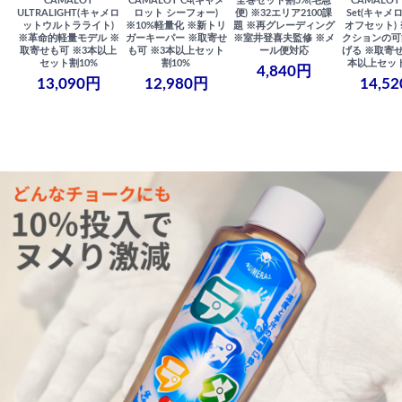
CAMALOT
CAMALOT C4(キャメ
全巻セット割5%(宅急
CAMALOT 
ULTRALIGHT(キャメロ
ロット シーフォー)
便) ※32エリア2100課
Set(キャメロ
ットウルトラライト)
※10%軽量化 ※新トリ
題 ※再グレーディング
オフセット)
※革命的軽量モデル ※
ガーキーパー ※取寄せ
※室井登喜夫監修 ※メ
クションの可
取寄せも可 ※3本以上
も可 ※3本以上セット
ール便対応
げる ※取寄せ
セット割10%
割10%
本以上セット
4,840円
13,090円
12,980円
14,5