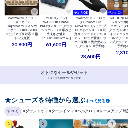
予約もOK
予約もOK
Beastmaker(ビースト
MOON(ムーン)
MadRock(マッドロッ
FRICTIONL
メーカー)
WARRIOR CRASH
ク) Remora Pro
ションラボ) S
Fingerboard(フィンガ
PAD(ウォリアークラッ
ADVANCED(レモラ プ
Stuff(シー
ーボード) 1000/2000
シュパッド) ※厚みと
ロ アドバンスト) ※限
タッフ) レギ
※公式アプリ対応 ※指
丈夫さが魅力
定リミテッドモデル ※
イジェニック
トレ決定版
※130×100×12cm 6kg
マッドロック最強XFラ
ールフリー 
バー採用 ※異次元のフ
ップクライマ
30,800円
61,600円
リクション ※予約も
予約も
OK
2,31
28,600円
オトクなセールやセット
シューズを特徴から探せます
★シューズを特徴から選ぶ
すべて見る
すべて
#ダウントゥ
#ターンイン
#ベルクロ
#レースアップ #
1
2
3
4