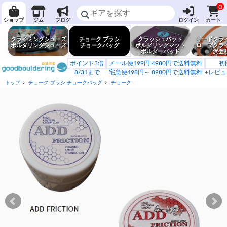
0
ショップ
ジム
ブログ
ログイン
カート
クライミングシューズ
チョーク ブラシ
クラッシュパッド
リードクラ
ボルダリングシューズ
チョークバッグ
ボルダリングマット
ロープクラ
ボルダーパッド
沢登
ポイント3倍
メール便199円 4980円で送料無料
初
8/31まで
宅急便498円～ 8980円で送料無料
+レビュ
トップ
チョーク ブラシ チョークバッグ
チョーク