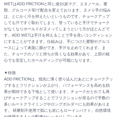
WETはADD FRICTIONと同じ成分(炭マグ、エタノール、蜜
類、グルコース等)で配合を変えております。ヌメり手の悩み
は、とにかく汗を抑えたいというものです。チョークアップ
しても汗ですぐ取れてしまう。登っていると手汗でチョーク
がなくなりホールドがヌメってしまうという方がほとんどで
す。ADD WETは手汗を抑えることで手を良いコンディション
にすることができます。仕組みは、手につけた蜜類やグルコ
ースによって表面に膜ができ、手汗を止めてくれます。ま
た、チョークのノリと持ちが良くなる効果があり、上部の核
心でも安定したホールディングが可能になります。
▼特徴
ADD FRICTIONは、指先に薄く塗り込んだあとにチョークアッ
プするとフリクションが上がり、パフォーマンスを高める効
果が期待できる下地として使います。チョークがとれても再
びチョークアップすることでフリクションが戻るので手数の
多いルートクライミングやロングボルダーにも効果がありま
す。 研磨剤不使用で肌にも岩にもローインパクト。自然環境
や使用する人への配慮がシッカリしています。