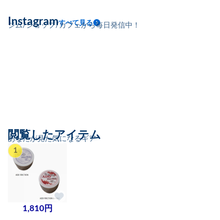
Instagram
すべて見る
ジム/ショップ/カフェから毎日発信中！
閲覧したアイテム
あなたが見た気になるギア
1
1,810円