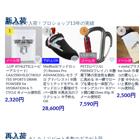
新入荷
国内最速で入荷！プロショップ13年の実績
1
2
3
4
×入荷待ち
メール便
予約もOK
メール便
メール便
△UP ATHLETE(ユーピ
MadRock(マッドロッ
PETZL(ペツル)
＋mofu(プラ
ーアスリート)
ク) Remora Pro
FREINO(フレイノ) ※懸
toe hook 
CAA5500+ELECTROLY
ADVANCED(レモラ プ
垂下降の安全性を劇的
コの愛らしい
TES SPORTS DRINK
ロ アドバンスト) ※限
に高める ※一瞬でロー
ク姿 ※やわ
POWDER for
定リミテッドモデル ※
プを通せる一体型ブレ
いと素朴な風
HYDRATION & T-
マッドロック最強XFラ
ーキングスパー ※ゲー
ール便対応
CYCLE ※メール便対応
バー採用 ※異次元のフ
ト開口幅15mm 85g ※
2,500円
リクション ※予約も
メール便対応
2,320円
OK
7,590円
28,600円
再入荷
お待たせしました！リピート多数のギアが入荷