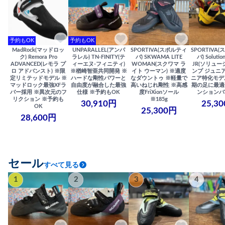
予約もOK
予約もOK
MadRock(マッドロッ
UNPARALLEL(アンパ
SPORTIVA(スポルティ
SPORTIVA
ク) Remora Pro
ラレル) TN-FINITY(テ
バ) SKWAMA LITE
バ) Solutio
ADVANCED(レモラ プ
ィーエヌ-フィニティ)
WOMAN(スクワマ ラ
JR(ソリュー
ロ アドバンスト) ※限
※楢崎智亜共同開発 ※
イト ウーマン) ※適度
ンプ ジュニア
定リミテッドモデル ※
ハードな剛性パワーと
なダウントゥ ※軽量で
ニア特化モデ
マッドロック最強XFラ
自由度が融合した最強
高いねじれ剛性 ※高感
期の足に最適
バー採用 ※異次元のフ
仕様 ※予約もOK
度FriXionソール
ンションバ
リクション ※予約も
※185g
30,910円
25,3
OK
25,300円
28,600円
セール
すべて見る
1
2
3
4