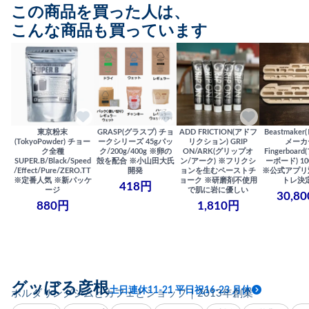
この商品を買った人は、
こんな商品も買っています
東京粉末
GRASP(グラスプ) チョ
ADD FRICTION(アドフ
Beastmake
(TokyoPowder) チョー
ークシリーズ 45gパッ
リクション) GRIP
メーカ
ク全種
ク/200g/400g ※卵の
ON/ARK(グリップオ
Fingerboa
SUPER.B/Black/Speed
殻を配合 ※小山田大氏
ン/アーク) ※フリクシ
ーボード) 100
/Effect/Pure/ZERO.TT
開発
ョンを生むペーストチ
※公式アプリ
※定番人気 ※新パッケ
ョーク ※研磨剤不使用
トレ決
418円
ージ
で肌に岩に優しい
30,8
880円
1,810円
グッぼる彦根
土日連休11-21 平日祝16-23 月休
ボルダリングジムとカフェとショップ｜2013年創業