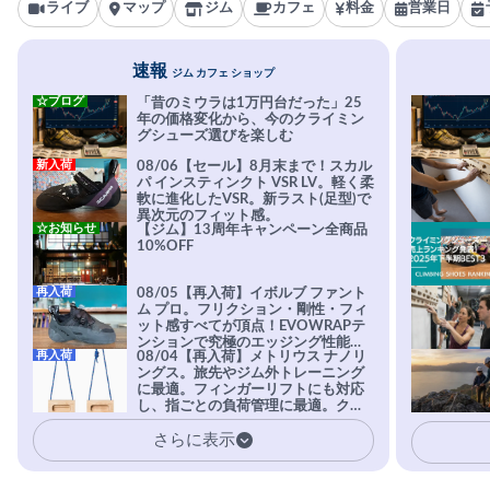
ライブ
マップ
ジム
カフェ
料金
営業日
速報
ジム カフェ ショップ
☆ブログ
「昔のミウラは1万円台だった」25
年の価格変化から、今のクライミン
グシューズ選びを楽しむ
新入荷
08/06【セール】8月末まで！スカル
パ インスティンクト VSR LV。軽く柔
軟に進化したVSR。新ラスト(足型)で
異次元のフィット感。
☆お知らせ
【ジム】13周年キャンペーン全商品
10%OFF
再入荷
08/05【再入荷】イボルブ ファント
ム プロ。フリクション・剛性・フィ
ット感すべてが頂点！EVOWRAPテ
ンションで究極のエッジング性能を
再入荷
08/04【再入荷】メトリウス ナノリ
実現。進化系ラバーEvo-74はTRAX
ングス。旅先やジム外トレーニング
を凌駕する粘着力で極小ホールドに
に最適。フィンガーリフトにも対応
安心感。
し、指ごとの負荷管理に最適。クラ
イマーの指を本気で鍛えるギア。
さらに表示