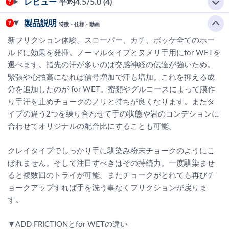
レビュー
平均
4.5
/5.0 (4)
製品説明
特徴・仕様・動画
新フリクション体験。スローパー、カチ、ポッケ全てのホー
ルドに効果を発揮。ノーマルタイプとヌメリ手用にfor WETを
選べます。指先の汗が多いのは交感神経の伝達が強いため。
緊張や心拍高になれば信号増加で汗も増加。これを抑える成
分を追加したのが for WET。蜜類やグルコースによって膜作
り手汗を止めチョークのノリと持ちが良くなります。またタ
イプの違う2つを練り合わせて手の状態や岩のコンデションに
合わせてオリジナルの配合比にすることも可能。
クレイタイプでしっかり手に馴染み粉末チョークのようにこ
ぼれません。そして注目すべきはその持続力。一度馴染ませ
ると複数回のトライが可能。またチョークがとれても再びチ
ョークアップすれば手を洗う事なくフリクションが戻りま
す。
▼ADD FRICTIONとfor WETの違い