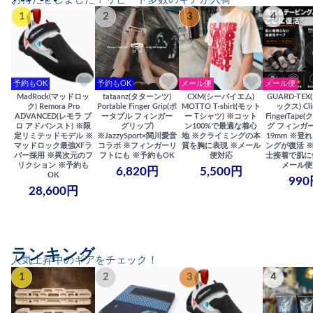
1
2
3
4
予約もOK
予約もOK
メール便
メール便
MadRock(マッドロッ
tataanz(タターンツ)
CXM(シーバイエム)
GUARD-TE
ク) Remora Pro
Portable Finger Grip(ポ
MOTTO T-shirt(モット
ックス) Cli
ADVANCED(レモラ プ
ータブル フィンガー
ー Tシャツ) ※コット
FingerTap
ロ アドバンスト) ※限
グリップ)
ン100%で最適な着心
グ フィンガー
定リミテッドモデル ※
※JazzySport×関川愛音
地 ※クライミングの本
19mm ※登
マッドロック最強XFラ
コラボ ※フィンガーリ
質を胸に表現 ※メール
ングが復活 
バー採用 ※異次元のフ
フトにも ※予約もOK
便対応
士接着で肌に
リクション ※予約も
メール便
6,820円
5,500円
OK
990
28,600円
ランキング
人気上昇中のギアをチェック！
1
2
3
4