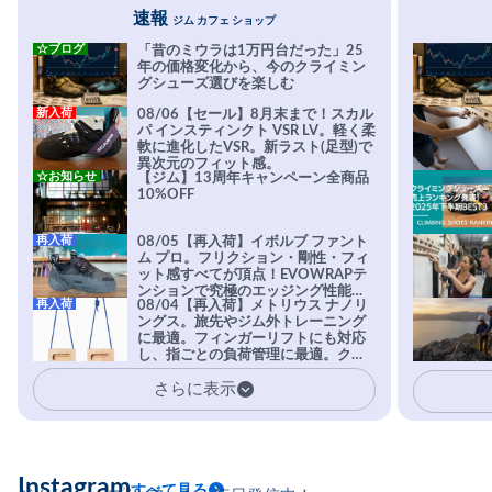
速報
ジム カフェ ショップ
☆ブログ
「昔のミウラは1万円台だった」25
年の価格変化から、今のクライミン
グシューズ選びを楽しむ
新入荷
08/06【セール】8月末まで！スカル
パ インスティンクト VSR LV。軽く柔
軟に進化したVSR。新ラスト(足型)で
異次元のフィット感。
☆お知らせ
【ジム】13周年キャンペーン全商品
10%OFF
再入荷
08/05【再入荷】イボルブ ファント
ム プロ。フリクション・剛性・フィ
ット感すべてが頂点！EVOWRAPテ
ンションで究極のエッジング性能を
再入荷
08/04【再入荷】メトリウス ナノリ
実現。進化系ラバーEvo-74はTRAX
ングス。旅先やジム外トレーニング
を凌駕する粘着力で極小ホールドに
に最適。フィンガーリフトにも対応
安心感。
し、指ごとの負荷管理に最適。クラ
イマーの指を本気で鍛えるギア。
さらに表示
Instagram
すべて見る