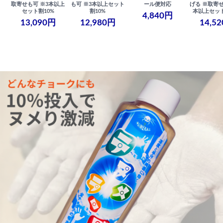
取寄せも可 ※3本以上
も可 ※3本以上セット
ール便対応
げる ※取寄せ
セット割10%
割10%
本以上セット
4,840円
13,090円
12,980円
14,5