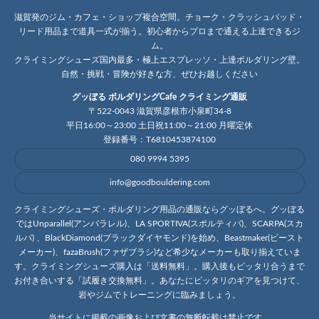
滋賀発のジム・カフェ・ショップ複合空間。チョーク・クラッシュパッド・
リード用品まで道具一式が揃う。初心者からプロまで通える上達できるジ
ム。
クライミングシューズ国内最多・極上エスプレッソ・上達ボルダリング壁。
自然・挑戦・冒険が好きな方、ぜひお越しください
グッぼる ボルダリングCafe クライミング通販
〒522-0043 滋賀県彦根市小泉町34-8
平日16:00～23:00 土日祝11:00～21:00 月曜定休
登録番号：T6810453874100
080 9994 5395
info@goodbouldering.com
クライミングシューズ・ボルダリング用品の通販ならグッぼるへ。グッぼる
ではUnparallel(アンパラレル)、LA SPORTIVA(スポルティバ)、SCARPA(スカ
ルパ) 、BlackDiamond(ブラックダイヤモンド)を始め、Beastmaker(ビースト
メーカー)、fazaBrush(ファザブラシ)など希少なメーカーも取り揃えていま
す。クライミングシューズ購入は「送料無料」。購入後もピッタリ合うまで
お付き合いする「試履き交換無料」。あなたにピッタリのギアを見つけて、
岩やジムでトレーニングに臨みましょう。
当サイトに掲載の画像および文書の無断転載は禁止です。