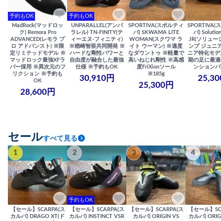
予約もOK
予約もOK
MadRock(マッドロッ
UNPARALLEL(アンパ
SPORTIVA(スポルティ
SPORTIVA
ク) Remora Pro
ラレル) TN-FINITY(テ
バ) SKWAMA LITE
バ) Solutio
ADVANCED(レモラ プ
ィーエヌ-フィニティ)
WOMAN(スクワマ ラ
JR(ソリュー
ロ アドバンスト) ※限
※楢崎智亜共同開発 ※
イト ウーマン) ※適度
ンプ ジュニア
定リミテッドモデル ※
ハードな剛性パワーと
なダウントゥ ※軽量で
ニア特化モデ
マッドロック最強XFラ
自由度が融合した最強
高いねじれ剛性 ※高感
期の足に最適
バー採用 ※異次元のフ
仕様 ※予約もOK
度FriXionソール
ンションバ
リクション ※予約も
※185g
30,910円
25,3
OK
25,300円
28,600円
セール
すべて見る
1
2
3
4
予約もOK
【セール】SCARPA(ス
【セール】SCARPA(ス
【セール】SCARPA(ス
【セール】SC
カルパ) DRAGO XT(ド
カルパ) INSTINCT VSR
カルパ) ORIGIN VS
カルパ) ORIG