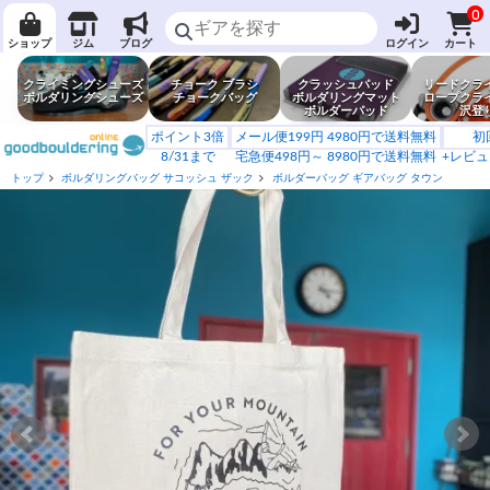
0
ショップ
ジム
ブログ
ログイン
カート
クライミングシューズ
チョーク ブラシ
クラッシュパッド
リードクラ
ボルダリングシューズ
チョークバッグ
ボルダリングマット
ロープクラ
ボルダーパッド
沢登
ポイント3倍
メール便199円 4980円で送料無料
初
8/31まで
宅急便498円～ 8980円で送料無料
+レビュ
トップ
ボルダリングバッグ サコッシュ ザック
ボルダーバッグ ギアバッグ タウン