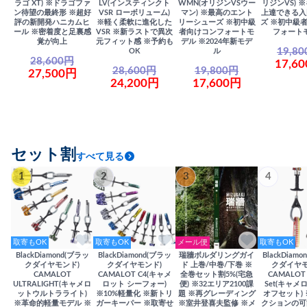
ラゴ XT) ※ドラゴファ
LV(インスティンクト
WMN(オリジンVSウー
リジンVS) 
ン待望の最終形 ※超好
VSR ローボリューム)
マン) ※最高のエント
上達できる入
評の新開発ハニカムヒ
※軽く柔軟に進化した
リーシューズ ※初中級
ズ ※初中級
ール ※密着度と足裏感
VSR ※新ラストで異次
者向けコンフォートモ
フォート
覚が向上
元フィット感 ※予約も
デル ※2024年新モデ
19,8
OK
ル
28,600円
17,6
28,600円
19,800円
27,500円
24,200円
17,600円
セット割
すべて見る
1
2
3
4
取寄もOK
取寄もOK
メール便
取寄もOK
BlackDiamond(ブラッ
BlackDiamond(ブラッ
瑞牆ボルダリングガイ
BlackDiam
クダイヤモンド)
クダイヤモンド)
ド 上巻/中巻/下巻 ※
クダイヤモ
CAMALOT
CAMALOT C4(キャメ
全巻セット割5%(宅急
CAMALOT 
ULTRALIGHT(キャメロ
ロット シーフォー)
便) ※32エリア2100課
Set(キャメロ
ットウルトラライト)
※10%軽量化 ※新トリ
題 ※再グレーディング
オフセット)
※革命的軽量モデル ※
ガーキーパー ※取寄せ
※室井登喜夫監修 ※メ
クションの可