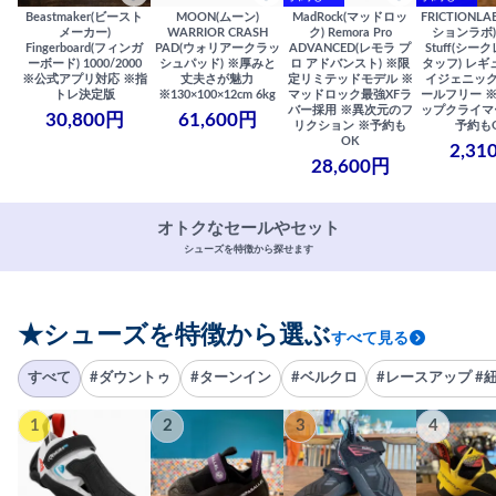
Beastmaker(ビースト
MOON(ムーン)
MadRock(マッドロッ
FRICTIONL
メーカー)
WARRIOR CRASH
ク) Remora Pro
ションラボ) S
Fingerboard(フィンガ
PAD(ウォリアークラッ
ADVANCED(レモラ プ
Stuff(シー
ーボード) 1000/2000
シュパッド) ※厚みと
ロ アドバンスト) ※限
タッフ) レギ
※公式アプリ対応 ※指
丈夫さが魅力
定リミテッドモデル ※
イジェニック
トレ決定版
※130×100×12cm 6kg
マッドロック最強XFラ
ールフリー 
バー採用 ※異次元のフ
ップクライマ
30,800円
61,600円
リクション ※予約も
予約も
OK
2,31
28,600円
オトクなセールやセット
シューズを特徴から探せます
★シューズを特徴から選ぶ
すべて見る
すべて
#ダウントゥ
#ターンイン
#ベルクロ
#レースアップ #
1
2
3
4