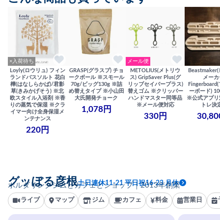
×入荷待ち
メール便
Loyly(ロウリュ) フィン
GRASP(グラスプ) チョ
METOLIUS(メトリウ
Beastmake
ランドバスソルト 花白
ークボール ※スモール
ス) GripSaver Plus(グ
メーカ
樺(はなしらかば)/君影
70g/ビッグ130g ※詰
リップセイバープラス)
Fingerboa
草(きみかげそう) ※北
め替えタイプ ※小山田
替えゴム ※クリッパー
ーボード) 100
欧スタイル入浴剤 ※香
大氏開発チョーク
ハンドマスター同等品
※公式アプリ
りの蒸気で保湿 ※クラ
※メール便対応
トレ決
1,078円
イマー向け全身保湿メ
330円
30,8
ンテナンス
220円
グッぼる彦根
土日連休11-21 平日祝16-23 月休
ボルダリングジムとカフェとショップ｜2013年創業
ライブ
マップ
ジム
カフェ
料金
営業日