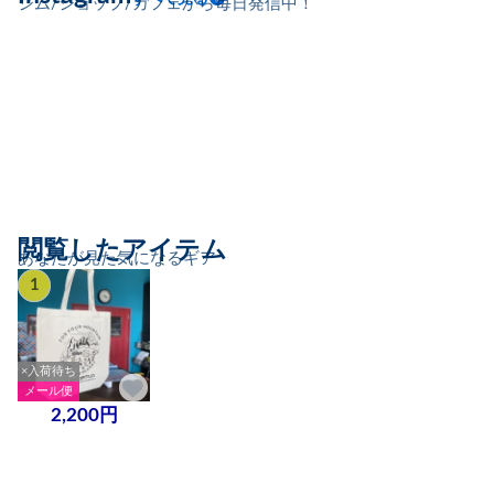
ジム/ショップ/カフェから毎日発信中！
閲覧したアイテム
あなたが見た気になるギア
1
×入荷待ち
メール便
2,200円