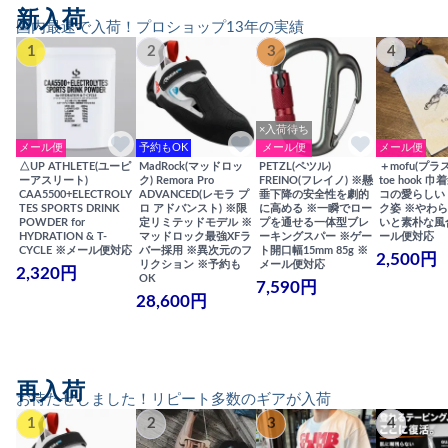
新入荷
国内最速で入荷！プロショップ13年の実績
1
2
3
4
×入荷待ち
メール便
予約もOK
メール便
メール便
△UP ATHLETE(ユーピ
MadRock(マッドロッ
PETZL(ペツル)
＋mofu(プラ
ーアスリート)
ク) Remora Pro
FREINO(フレイノ) ※懸
toe hook 
CAA5500+ELECTROLY
ADVANCED(レモラ プ
垂下降の安全性を劇的
コの愛らしい
TES SPORTS DRINK
ロ アドバンスト) ※限
に高める ※一瞬でロー
ク姿 ※やわ
POWDER for
定リミテッドモデル ※
プを通せる一体型ブレ
いと素朴な風
HYDRATION & T-
マッドロック最強XFラ
ーキングスパー ※ゲー
ール便対応
CYCLE ※メール便対応
バー採用 ※異次元のフ
ト開口幅15mm 85g ※
2,500円
リクション ※予約も
メール便対応
2,320円
OK
7,590円
28,600円
再入荷
お待たせしました！リピート多数のギアが入荷
1
2
3
4