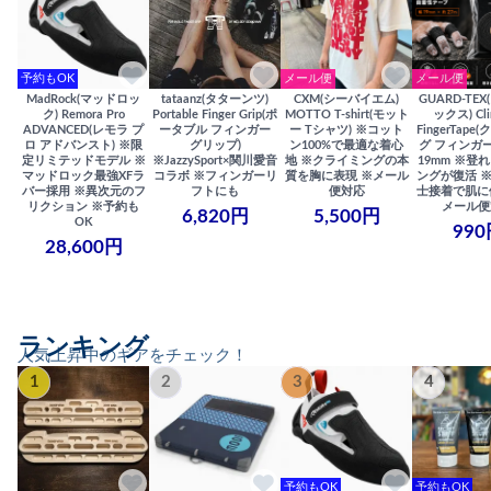
予約もOK
メール便
メール便
MadRock(マッドロッ
tataanz(タターンツ)
CXM(シーバイエム)
GUARD-TE
ク) Remora Pro
Portable Finger Grip(ポ
MOTTO T-shirt(モット
ックス) Cli
ADVANCED(レモラ プ
ータブル フィンガー
ー Tシャツ) ※コット
FingerTap
ロ アドバンスト) ※限
グリップ)
ン100%で最適な着心
グ フィンガー
定リミテッドモデル ※
※JazzySport×関川愛音
地 ※クライミングの本
19mm ※登
マッドロック最強XFラ
コラボ ※フィンガーリ
質を胸に表現 ※メール
ングが復活 
バー採用 ※異次元のフ
フトにも
便対応
士接着で肌に
リクション ※予約も
メール便
6,820円
5,500円
OK
990
28,600円
ランキング
人気上昇中のギアをチェック！
1
2
3
4
予約もOK
予約もOK