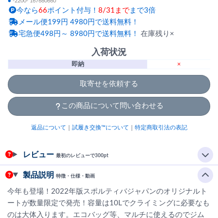
●
-2200- 167680660
今なら
66
ポイント付与！
8/31まで
まで3倍
メール便199円 4980円で送料無料！
宅急便498円～ 8980円で送料無料！
在庫残り×
入荷状況
即納
×
取寄せを依頼する
この商品について問い合わせる
返品について
｜
試履き交換™について
｜
特定商取引法の表記
レビュー
最初のレビューで300pt
製品説明
特徴・仕様・動画
今年も登場！2022年版スポルティバジャパンのオリジナルト
ートが数量限定で発売！容量は10Lでクライミングに必要なも
のは大体入ります。エコバッグ等、マルチに使えるのでジム