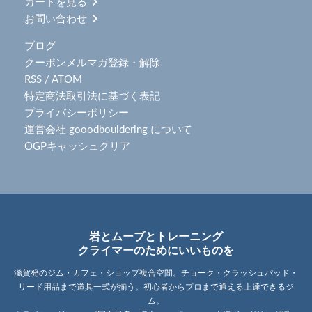
カートを見る
お問い合わせ
ブログ
クーポンメルマガ登録・解除
RSS
/
ATOM
特定商法取引法に基づく表記
プライバシーポリシー
運営会社 gooodbouldering について
OGPキャッシュクリア
岩とムーブとトレーニング
クライマーのためにいいものを
滋賀発のジム・カフェ・ショップ複合空間。チョーク・クラッシュパッド・
リード用品まで道具一式が揃う。初心者からプロまで通える上達できるジ
ム。