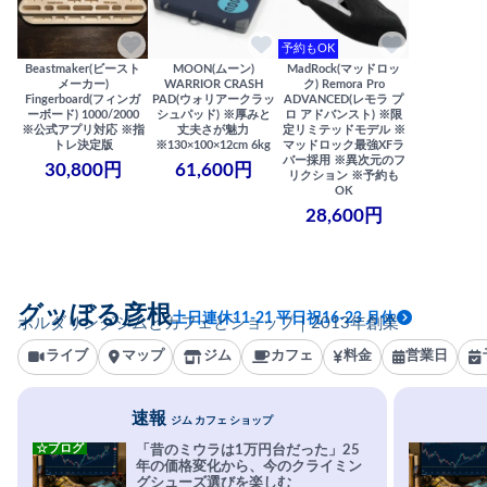
予約もOK
Beastmaker(ビースト
MOON(ムーン)
MadRock(マッドロッ
メーカー)
WARRIOR CRASH
ク) Remora Pro
Fingerboard(フィンガ
PAD(ウォリアークラッ
ADVANCED(レモラ プ
ーボード) 1000/2000
シュパッド) ※厚みと
ロ アドバンスト) ※限
※公式アプリ対応 ※指
丈夫さが魅力
定リミテッドモデル ※
トレ決定版
※130×100×12cm 6kg
マッドロック最強XFラ
バー採用 ※異次元のフ
30,800円
61,600円
リクション ※予約も
OK
28,600円
グッぼる彦根
土日連休11-21 平日祝16-23 月休
ボルダリングジムとカフェとショップ｜2013年創業
ライブ
マップ
ジム
カフェ
料金
営業日
速報
ジム カフェ ショップ
☆ブログ
「昔のミウラは1万円台だった」25
年の価格変化から、今のクライミン
グシューズ選びを楽しむ