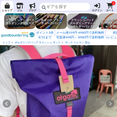
0
ショップ
ジム
ブログ
ログイン
カート
クライミングシューズ
チョーク ブラシ
クラッシュパッド
リードクラ
ボルダリングシューズ
チョークバッグ
ボルダリングマット
ロープクラ
ボルダーパッド
沢登
ポイント3倍
メール便199円 4980円で送料無料
初
8/31まで
宅急便498円～ 8980円で送料無料
+レビュ
トップ
ボルダリングバッグ サコッシュ ザック
ザック トレラン 登山