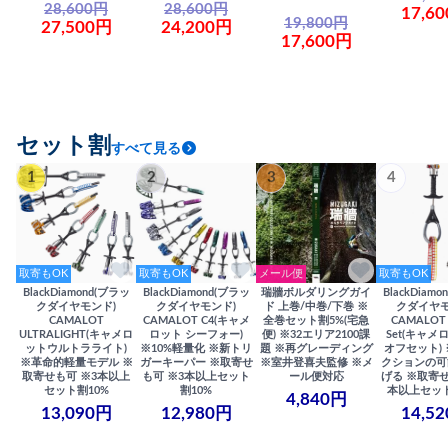
28,600円
28,600円
17,6
19,800円
27,500円
24,200円
17,600円
セット割
すべて見る
1
2
3
4
取寄もOK
取寄もOK
メール便
取寄もOK
BlackDiamond(ブラッ
BlackDiamond(ブラッ
瑞牆ボルダリングガイ
BlackDiam
クダイヤモンド)
クダイヤモンド)
ド 上巻/中巻/下巻 ※
クダイヤモ
CAMALOT
CAMALOT C4(キャメ
全巻セット割5%(宅急
CAMALOT 
ULTRALIGHT(キャメロ
ロット シーフォー)
便) ※32エリア2100課
Set(キャメロ
ットウルトラライト)
※10%軽量化 ※新トリ
題 ※再グレーディング
オフセット)
※革命的軽量モデル ※
ガーキーパー ※取寄せ
※室井登喜夫監修 ※メ
クションの可
取寄せも可 ※3本以上
も可 ※3本以上セット
ール便対応
げる ※取寄せ
セット割10%
割10%
本以上セット
4,840円
13,090円
12,980円
14,5