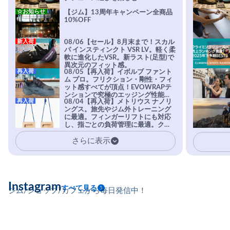
☆お知らせ
【ジム】13周年キャンペーン全商品
10%OFF
新入荷
08/06【セール】8月末まで！スカル
パ インスティンクト VSR LV。軽く柔
軟に進化したVSR。新ラスト(足型)で
異次元のフィット感。
再入荷
08/05【再入荷】イボルブ ファント
ム プロ。フリクション・剛性・フィ
ット感すべてが頂点！EVOWRAPテ
ンションで究極のエッジング性能を
再入荷
08/04【再入荷】メトリウス ナノリ
実現。進化系ラバーEvo-74はTRAX
ングス。旅先やジム外トレーニング
を凌駕する粘着力で極小ホールドに
に最適。フィンガーリフトにも対応
安心感。
し、指ごとの負荷管理に最適。クラ
イマーの指を本気で鍛えるギア。
さらに表示
Instagram
すべて見る
ジム/ショップ/カフェから毎日発信中！