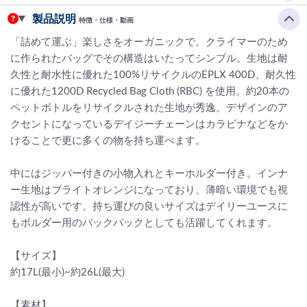
製品説明
特徴・仕様・動画
「詰めて運ぶ」楽しさをオーガニックで。クライマーのため
に作られたバッグでその構造はいたってシンプル。生地は耐
久性と耐水性に優れた100%リサイクルのEPLX 400D、耐久性
に優れた1200D Recycled Bag Cloth (RBC) を使用。約20本の
ペットボトルをリサイクルされた生地が秀逸。デザインのア
クセントになっているデイジーチェーンはカラビナなどをか
けることで更に多くの物を持ち運べます。
中にはジッパー付きの小物入れとキーホルダー付き。インナ
ー生地はブライトオレンジになっており、薄暗い環境でも視
認性が高いです。持ち運びの良いサイズはデイリーユースに
もボルダー用のバックパックとしても活躍してくれます。
【サイズ】
約17L(最小)~約26L(最大)
【素材】