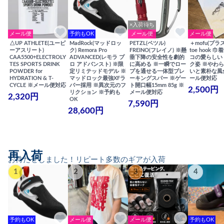
×入荷待ち
メール便
予約もOK
メール便
メール便
△UP ATHLETE(ユーピ
MadRock(マッドロッ
PETZL(ペツル)
＋mofu(プラ
ーアスリート)
ク) Remora Pro
FREINO(フレイノ) ※懸
toe hook 
CAA5500+ELECTROLY
ADVANCED(レモラ プ
垂下降の安全性を劇的
コの愛らしい
TES SPORTS DRINK
ロ アドバンスト) ※限
に高める ※一瞬でロー
ク姿 ※やわ
POWDER for
定リミテッドモデル ※
プを通せる一体型ブレ
いと素朴な風
HYDRATION & T-
マッドロック最強XFラ
ーキングスパー ※ゲー
ール便対応
CYCLE ※メール便対応
バー採用 ※異次元のフ
ト開口幅15mm 85g ※
2,500円
リクション ※予約も
メール便対応
2,320円
OK
7,590円
28,600円
再入荷
お待たせしました！リピート多数のギアが入荷
1
2
3
4
予約もOK
メール便
メール便
予約もOK