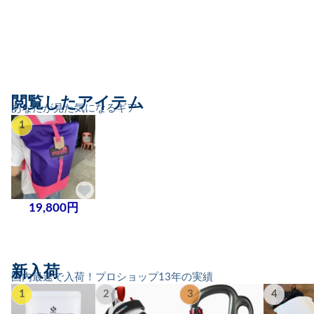
閲覧したアイテム
あなたが見た気になるギア
1
19,800円
新入荷
国内最速で入荷！プロショップ13年の実績
1
2
3
4