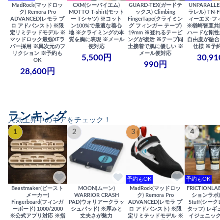
MadRock(マッドロッ
CXM(シーバイエム)
GUARD-TEX(ガードテ
UNPARALL
ク) Remora Pro
MOTTO T-shirt(モット
ックス) Climbing
ラレル) TN-F
ADVANCED(レモラ プ
ー Tシャツ) ※コット
FingerTape(クライミン
ィーエヌ-フ
ロ アドバンスト) ※限
ン100%で最適な着心
グ フィンガー テープ)
※楢崎智亜共
定リミテッドモデル ※
地 ※クライミングの本
19mm ※登れるテーピ
ハードな剛性
マッドロック最強XFラ
質を胸に表現 ※メール
ングが復活 ※テープ同
自由度が融合
バー採用 ※異次元のフ
便対応
士接着で肌に優しい ※
仕様 ※予
リクション ※予約も
メール便対応
5,500円
30,9
OK
990円
28,600円
ランキング
人気上昇中のギアをチェック！
1
2
3
4
予約もOK
予約もOK
Beastmaker(ビースト
MOON(ムーン)
MadRock(マッドロッ
FRICTIONL
メーカー)
WARRIOR CRASH
ク) Remora Pro
ションラボ) S
Fingerboard(フィンガ
PAD(ウォリアークラッ
ADVANCED(レモラ プ
Stuff(シー
ーボード) 1000/2000
シュパッド) ※厚みと
ロ アドバンスト) ※限
タッフ) レギ
※公式アプリ対応 ※指
丈夫さが魅力
定リミテッドモデル ※
イジェニック