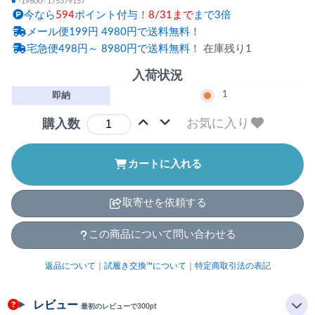
●
-19800- 175379157
今なら
594
ポイント付与！
8/31まで
まで3倍
メール便199円 4980円で送料無料！
宅急便498円～ 8980円で送料無料！
在庫残り1
入荷状況
1
即納
お気に入り
購入数
カートに入れる
取寄せを依頼する
この商品について問い合わせる
返品について
｜
試履き交換™について
｜
特定商取引法の表記
レビュー
最初のレビューで300pt