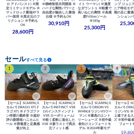
ロ アドバンスト) ※限
※楢崎智亜共同開発 ※
イト ウーマン) ※適度
ンプ ジュニア
定リミテッドモデル ※
ハードな剛性パワーと
なダウントゥ ※軽量で
ニア特化モデ
マッドロック最強XFラ
自由度が融合した最強
高いねじれ剛性 ※高感
期の足に最適
バー採用 ※異次元のフ
仕様 ※予約もOK
度FriXionソール
ンションバ
リクション ※予約も
※185g
30,910円
25,3
OK
25,300円
28,600円
セール
すべて見る
1
2
3
4
【セール】SCARPA(ス
【セール】SCARPA(ス
【セール】SCARPA(ス
【セール】SC
カルパ) DRAGO XT(ド
カルパ) INSTINCT VSR
カルパ) ORIGIN VS
カルパ) ORIG
ラゴ XT) ※ドラゴファ
LV(インスティンクト
WMN(オリジンVSウー
リジンVS) 
ン待望の最終形 ※超好
VSR ローボリューム)
マン) ※最高のエント
上達できる入
評の新開発ハニカムヒ
※軽く柔軟に進化した
リーシューズ ※初中級
ズ ※初中級
ール ※密着度と足裏感
VSR ※新ラストで異次
者向けコンフォートモ
フォート
覚が向上
元フィット感
デル ※2024年新モデ
19,8
ル