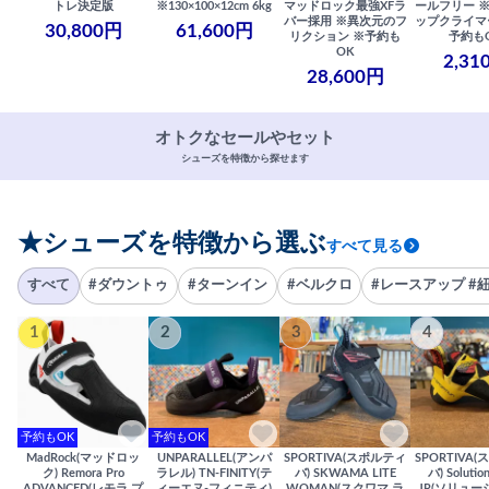
トレ決定版
※130×100×12cm 6kg
マッドロック最強XFラ
ールフリー 
バー採用 ※異次元のフ
ップクライマ
30,800円
61,600円
リクション ※予約も
予約も
OK
2,31
28,600円
オトクなセールやセット
シューズを特徴から探せます
★シューズを特徴から選ぶ
すべて見る
すべて
#ダウントゥ
#ターンイン
#ベルクロ
#レースアップ #
1
2
3
4
予約もOK
予約もOK
MadRock(マッドロッ
UNPARALLEL(アンパ
SPORTIVA(スポルティ
SPORTIVA
ク) Remora Pro
ラレル) TN-FINITY(テ
バ) SKWAMA LITE
バ) Solutio
ADVANCED(レモラ プ
ィーエヌ-フィニティ)
WOMAN(スクワマ ラ
JR(ソリュー