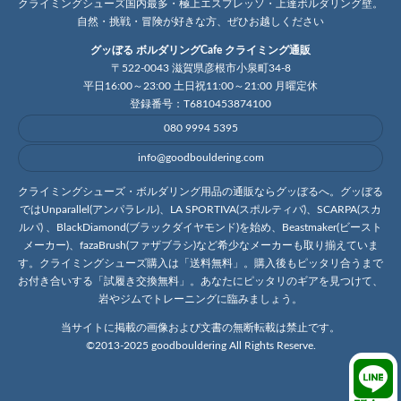
クライミングシューズ国内最多・極上エスプレッソ・上達ボルダリング壁。
自然・挑戦・冒険が好きな方、ぜひお越しください
グッぼる ボルダリングCafe クライミング通販
〒522-0043 滋賀県彦根市小泉町34-8
平日16:00～23:00 土日祝11:00～21:00 月曜定休
登録番号：T6810453874100
080 9994 5395
info@goodbouldering.com
クライミングシューズ・ボルダリング用品の通販ならグッぼるへ。グッぼる
ではUnparallel(アンパラレル)、LA SPORTIVA(スポルティバ)、SCARPA(スカ
ルパ) 、BlackDiamond(ブラックダイヤモンド)を始め、Beastmaker(ビースト
メーカー)、fazaBrush(ファザブラシ)など希少なメーカーも取り揃えていま
す。クライミングシューズ購入は「送料無料」。購入後もピッタリ合うまで
お付き合いする「試履き交換無料」。あなたにピッタリのギアを見つけて、
岩やジムでトレーニングに臨みましょう。
当サイトに掲載の画像および文書の無断転載は禁止です。
©2013-2025 goodbouldering All Rights Reserve.