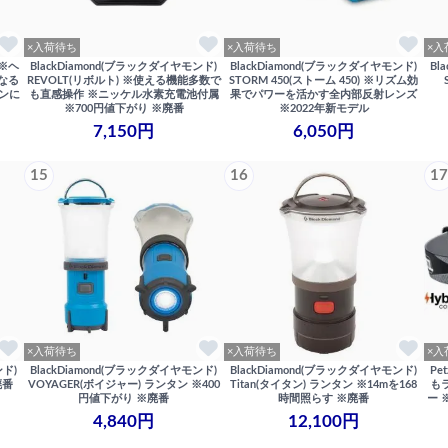
×入荷待ち
×入荷待ち
×入
 ※ヘ
BlackDiamond(ブラックダイヤモンド)
BlackDiamond(ブラックダイヤモンド)
Bl
なる
REVOLT(リボルト) ※使える機能多数で
STORM 450(ストーム 450) ※リズム効
ァンに
も直感操作 ※ニッケル水素充電池付属
果でパワーを活かす全内部反射レンズ
※700円値下がり ※廃番
※2022年新モデル
7,150円
6,050円
15
16
17
×入荷待ち
×入荷待ち
×入
ンド)
BlackDiamond(ブラックダイヤモンド)
BlackDiamond(ブラックダイヤモンド)
Pe
廃番
VOYAGER(ボイジャー) ランタン ※400
Titan(タイタン) ランタン ※14mを168
も
円値下がり ※廃番
時間照らす ※廃番
ー 
4,840円
12,100円