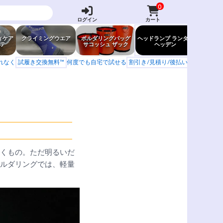
0
ログイン
カート
ィケア
クライミングウエア
ボルダリングバッグ
ヘッドランプ ランタン
防虫グッ
テ
サコッシュ ザック
ヘッデン
岩場ア
もれなく
試履き交換無料™
何度でも自宅で試せる
割引き/見積り/後払い
学校 山岳会
くもの。ただ明るいだ
ルダリングでは、軽量