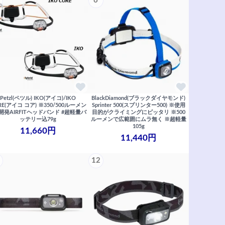
6
Petzl(ペツル) IKO(アイコ)/IKO
BlackDiamond(ブラックダイヤモンド)
RE(アイコ コア) ※350/500ルーメン
Sprinter 500(スプリンター500) ※使用
開発AIRFITヘッドバンド #超軽量バ
目的がクライミングにピッタリ ※500
ッテリー込79g
ルーメンで広範囲にムラ無く ※超軽量
105g
11,660円
11,440円
12