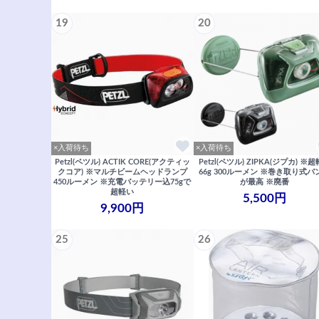
19
20
×入荷待ち
×入荷待ち
Petzl(ペツル) ACTIK CORE(アクティッ
Petzl(ペツル) ZIPKA(ジプカ) ※
クコア) ※マルチビームヘッドランプ
66g 300ルーメン ※巻き取り式バ
450ルーメン ※充電バッテリー込75gで
が最高 ※廃番
超軽い
5,500円
9,900円
25
26