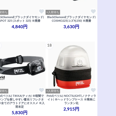
荷待ち
×入荷待ち
ackDiamond(ブラックダイヤモンド)
BlackDiamond(ブラックダイヤモンド)
SPOT 325 (スポット 325) ※廃番
COSMO225(コズモ250) ※廃番
4,840円
3,630円
18
荷待ち
×入荷待ち
tzl(ペツル) TIKKA(ティカ) ※暗闇で
Petzl(ペツル) NOCTILIGHT(ノクティラ
ランプを探しやすい蓄光リフレクタ
イト) ※ヘッドランプケース ※簡単に
※全てのアウトドアにオススメ ※入
ランタン化
荷未定
2,915円
5,830円