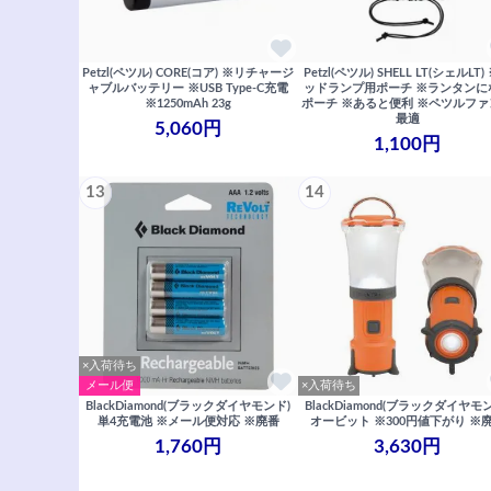
Petzl(ペツル) CORE(コア) ※リチャージ
Petzl(ペツル) SHELL LT(シェルLT)
ャブルバッテリー ※USB Type-C充電
ッドランプ用ポーチ ※ランタンに
※1250mAh 23g
ポーチ ※あると便利 ※ペツルフ
最適
5,060円
1,100円
13
14
×入荷待ち
メール便
×入荷待ち
BlackDiamond(ブラックダイヤモンド)
BlackDiamond(ブラックダイヤモ
単4充電池 ※メール便対応 ※廃番
オービット ※300円値下がり ※
1,760円
3,630円