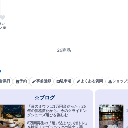
ーラン
ン ※
26商品
営業日
予約
事前登録
駐車場
よくある質問
ショップ
☆ブログ
「昔のミウラは1万円台だった」25
年の価格変化から、今のクライミン
グシューズ選びを楽しむ
8万回再生の「追い込まない指トレ」
を検証｜アブラハングの論文・手