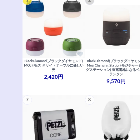
1
2
BlackDiamond(ブラックダイヤモンド)
BlackDiamond(ブラックダイヤモ
MOJI(モジ) ※サイトテーブルに優しい
Moji Charging Station(モジチャ
光
グステーション) ※充電地になる
ランタン
2,420円
9,570円
7
8