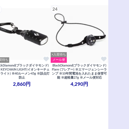
24
×入荷待ち
荷待ち
メール便
ackDiamond(ブラックダイヤモンド)
BlackDiamond(ブラックダイヤモンド)
N KEYCHAIN LIGHT(イオンキーチェ
Flare (フレアー) ※エマージェンシーラ
ライト) ※40ルーメン45g ※誤点灯
ンプ ※10年間電池を入れたまま保管可
防止
能 ※超軽量27g ※メール便対応
2,860円
4,290円