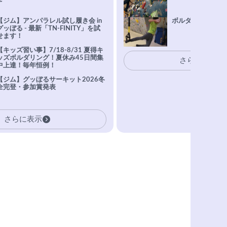
【ジム】アンパラレル試し履き会 in
ボルダリングトレ
グッぼる - 最新「TN-FINITY」を試
せます！
【キッズ習い事】7/18-8/31 夏得キ
ッズボルダリング！夏休み45日間集
さらに表示
中上達！毎年恒例！
【ジム】グッぼるサーキット2026冬
全完登・参加賞発表
さらに表示