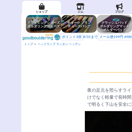
ショップ
ジム
ブログ
クライミングシューズ
チョーク ブラシ
クラッシュパッド
ボルダリングシューズ
チョークバッグ
ボルダリングマット
ボルダーパッド
ポイント3倍
8/31まで
メール便199円 49
トップ
ヘッドランプ ランタン ヘッデン
夜の足元を照らすライ
けでなく軽量で長時間
で明るく下山を安全に