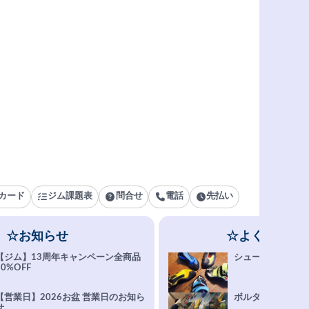
カード
ジム課題表
問合せ
電話
先払い
☆お知らせ
☆よくある質
【ジム】13周年キャンペーン全商品
シューズ選びFAQ
10%OFF
【営業日】2026お盆 営業日のお知ら
ボルダリング上達Q
せ