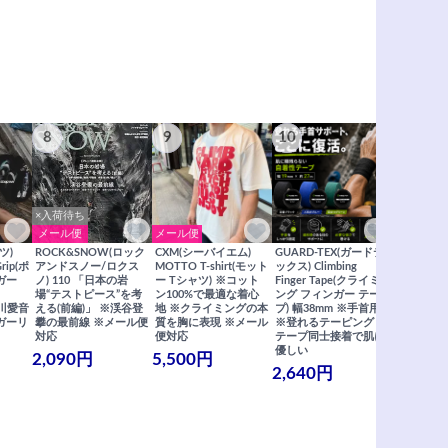
8
9
10
11
×入荷待ち
メール便
メール便
メール便
ツ)
ROCK&SNOW(ロック
CXM(シーバイエム)
GUARD-TEX(ガードテ
GUARD-
Grip(ポ
アンドスノー/ロクス
MOTTO T-shirt(モット
ックス) Climbing
ックス) Cli
ガー
ノ) 110 「日本の岩
ー Tシャツ) ※コット
Finger Tape(クライミ
FingerT
場“テストピース”を考
ン100%で最適な着心
ング フィンガー テー
グ フィン
×関川愛音
える(前編)」 ※渓谷登
地 ※クライミングの本
プ) 幅38mm ※手首用
19mm 
ガーリ
攀の最前線 ※メール便
質を胸に表現 ※メール
※登れるテーピング ※
ングが復活
対応
便対応
テープ同士接着で肌に
士接着で肌
優しい
メール便
2,090円
5,500円
2,640円
990円