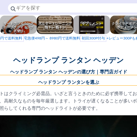
リードクライミング
ボルダートレーニング
サプリメント
クライマーボデ
ロープクライミング
指トレ 筋トレ
ボディーメン
沢登り
80円で送料無料
宅急便498円～ 8980円で送料無料
初回300P付与
+レビュー300P
ヘッドランプ ランタン ヘッデン
ヘッドランプ ランタン ヘッデンの選び方｜専門店ガイド
ヘッドランプ ランタンを選ぶ
トはクライミング必需品。いざと言うときのために必ず携帯してお
、高耐久なものを毎年厳選します。トライが遅くなることが多いボ
照らしてくれる専門のヘッドライトが必要です。