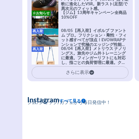
軟に進化したVSR。新ラスト(足型)で
異次元のフィット感。
【ジム】13周年キャンペーン全商品
☆お知らせ
10%OFF
08/05【再入荷】イボルブ ファント
再入荷
ム プロ。フリクション・剛性・フィ
ット感すべてが頂点！EVOWRAPテ
ンションで究極のエッジング性能を
08/04【再入荷】メトリウス ナノリ
再入荷
実現。進化系ラバーEvo-74はTRAX
ングス。旅先やジム外トレーニング
を凌駕する粘着力で極小ホールドに
に最適。フィンガーリフトにも対応
安心感。
し、指ごとの負荷管理に最適。クラ
イマーの指を本気で鍛えるギア。
さらに表示
Instagram
すべて見る
ジム/ショップ/カフェから毎日発信中！