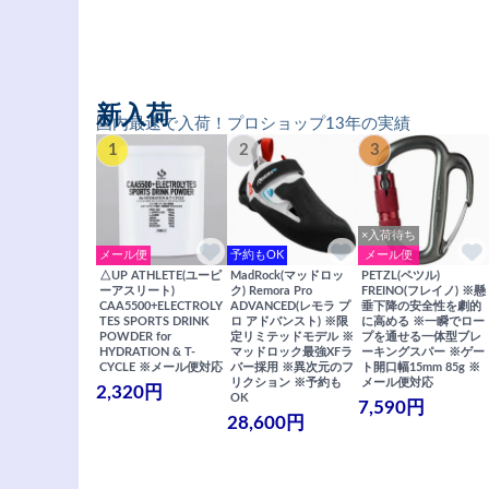
新入荷
国内最速で入荷！プロショップ13年の実績
1
2
3
×入荷待ち
メール便
予約もOK
メール便
△UP ATHLETE(ユーピ
MadRock(マッドロッ
PETZL(ペツル)
ーアスリート)
ク) Remora Pro
FREINO(フレイノ) ※懸
CAA5500+ELECTROLY
ADVANCED(レモラ プ
垂下降の安全性を劇的
TES SPORTS DRINK
ロ アドバンスト) ※限
に高める ※一瞬でロー
POWDER for
定リミテッドモデル ※
プを通せる一体型ブレ
HYDRATION & T-
マッドロック最強XFラ
ーキングスパー ※ゲー
CYCLE ※メール便対応
バー採用 ※異次元のフ
ト開口幅15mm 85g ※
リクション ※予約も
メール便対応
2,320円
OK
7,590円
28,600円