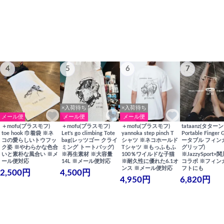
4
5
6
7
×入荷待ち
×入荷待ち
メール便
メール便
メール便
＋mofu(プラスモフ)
＋mofu(プラスモフ)
＋mofu(プラスモフ)
tataanz(タターン
toe hook 巾着袋 ※ネ
Let's go climbing Tote
yannoka step pinch T
Portable Finger 
コの愛らしいトウフッ
bag(レッツゴー クライ
シャツ ※ネコホールド
ータブル フィン
ク姿 ※やわらかな色合
ミング トートバッグ)
Tシャツ ※もっふもふ
グリップ)
いと素朴な風合い ※メ
※再生素材 ※大容量
100％ワイルドな子猫
※JazzySport
ール便対応
14L ※メール便対応
※耐久性に優れた6.1オ
コラボ ※フィン
ンス ※メール便対応
フトにも
2,500円
4,500円
4,950円
6,820円