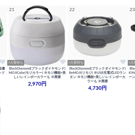
21
22
23
×入荷待ち
×入荷待ち
×入
超軽量
BlackDiamond(ブラックダイヤモンド)
BlackDiamond(ブラックダイヤモンド)
Bl
ンド
MOJIColor(モジカラー) ※モジ機能+美
ReMOJI(リモジ) ※USB充電式LEDラン
IO
しいレインボーカラーも ※廃番
タン ※モジ機能+美しいレインボーカ
ーン
ラーも ※廃番
2,970円
4,730円