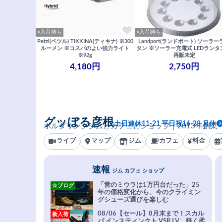
×入荷待ち
×入荷待ち
Petzl(ペツル) TIKKINA(ティキナ) ※300
Landport(ランドポート) ソーラ
ルーメン ※コスパのよい強力ライト
タン ※ソーラー充電式 LEDランタ
※92g
再販未定
4,180円
2,750円
グッぼる彦根
土日連休11-21 平日祝16-23 月休
ボルダリングジムとカフェとショップ｜2013年創業
ライブ
マップ
ジム
カフェ
料金
速報
ジム カフェ ショップ
「昔のミウラは1万円台だった」25
☆ブログ
年の価格変化から、今のクライミン
グシューズ選びを楽しむ
08/06【セール】8月末まで！スカル
新入荷
パ インスティンクト VSR LV。軽く柔