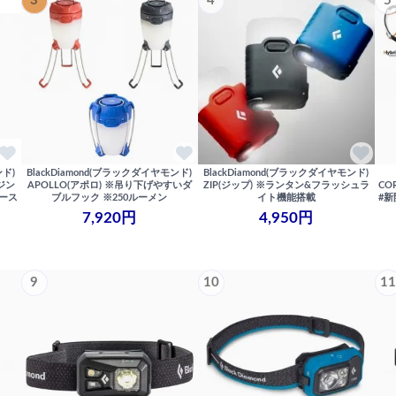
3
4
5
ンド)
BlackDiamond(ブラックダイヤモンド)
BlackDiamond(ブラックダイヤモンド)
ージン
APOLLO(アポロ) ※吊り下げやすいダ
ZIP(ジップ) ※ランタン&フラッシュラ
CO
ベース
ブルフック ※250ルーメン
イト機能搭載
#新
7,920円
4,950円
9
10
11