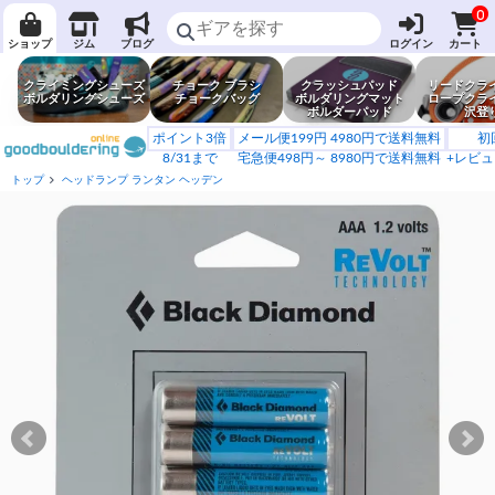
0
ショップ
ジム
ブログ
ログイン
カート
クライミングシューズ
チョーク ブラシ
クラッシュパッド
リードクラ
ボルダリングシューズ
チョークバッグ
ボルダリングマット
ロープクラ
ボルダーパッド
沢登
ポイント3倍
メール便199円 4980円で送料無料
初
8/31まで
宅急便498円～ 8980円で送料無料
+レビュ
トップ
ヘッドランプ ランタン ヘッデン