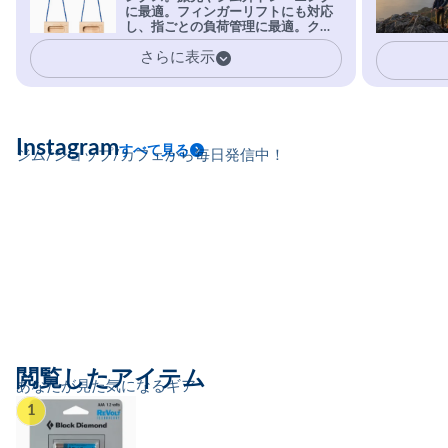
に最適。フィンガーリフトにも対応
安心感。
し、指ごとの負荷管理に最適。クラ
イマーの指を本気で鍛えるギア。
さらに表示
Instagram
すべて見る
ジム/ショップ/カフェから毎日発信中！
閲覧したアイテム
あなたが見た気になるギア
1