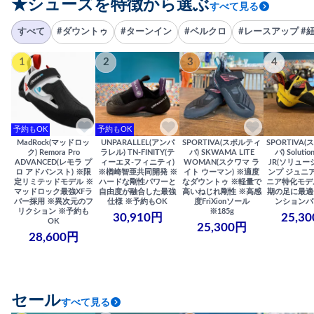
★シューズを特徴から選ぶ
すべて見る
すべて
#ダウントゥ
#ターンイン
#ベルクロ
#レースアップ #
1
2
3
4
予約もOK
予約もOK
MadRock(マッドロッ
UNPARALLEL(アンパ
SPORTIVA(スポルティ
SPORTIVA
ク) Remora Pro
ラレル) TN-FINITY(テ
バ) SKWAMA LITE
バ) Solutio
ADVANCED(レモラ プ
ィーエヌ-フィニティ)
WOMAN(スクワマ ラ
JR(ソリュー
ロ アドバンスト) ※限
※楢崎智亜共同開発 ※
イト ウーマン) ※適度
ンプ ジュニア
定リミテッドモデル ※
ハードな剛性パワーと
なダウントゥ ※軽量で
ニア特化モデ
マッドロック最強XFラ
自由度が融合した最強
高いねじれ剛性 ※高感
期の足に最適
バー採用 ※異次元のフ
仕様 ※予約もOK
度FriXionソール
ンションバ
リクション ※予約も
※185g
30,910円
25,3
OK
25,300円
28,600円
セール
すべて見る