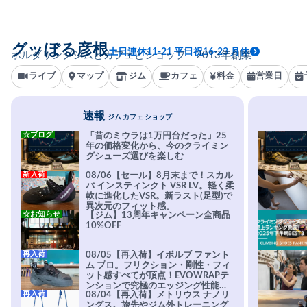
グッぼる彦根
土日連休11-21 平日祝16-23 月休
ボルダリングジムとカフェとショップ｜2013年創業
ライブ
マップ
ジム
カフェ
料金
営業日
速報
ジム カフェ ショップ
☆ブログ
「昔のミウラは1万円台だった」25
年の価格変化から、今のクライミン
グシューズ選びを楽しむ
新入荷
08/06【セール】8月末まで！スカル
パ インスティンクト VSR LV。軽く柔
軟に進化したVSR。新ラスト(足型)で
異次元のフィット感。
☆お知らせ
【ジム】13周年キャンペーン全商品
10%OFF
再入荷
08/05【再入荷】イボルブ ファント
ム プロ。フリクション・剛性・フィ
ット感すべてが頂点！EVOWRAPテ
ンションで究極のエッジング性能を
再入荷
08/04【再入荷】メトリウス ナノリ
実現。進化系ラバーEvo-74はTRAX
ングス。旅先やジム外トレーニング
を凌駕する粘着力で極小ホールドに