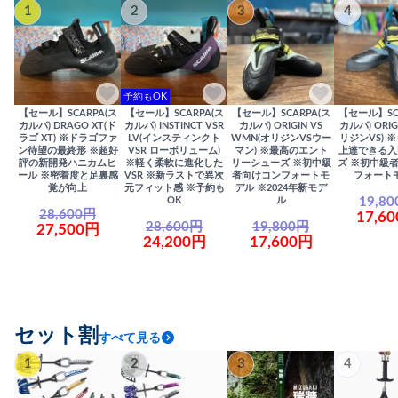
1
2
3
4
予約もOK
【セール】SCARPA(ス
【セール】SCARPA(ス
【セール】SCARPA(ス
【セール】SC
カルパ) DRAGO XT(ド
カルパ) INSTINCT VSR
カルパ) ORIGIN VS
カルパ) ORIG
ラゴ XT) ※ドラゴファ
LV(インスティンクト
WMN(オリジンVSウー
リジンVS) 
ン待望の最終形 ※超好
VSR ローボリューム)
マン) ※最高のエント
上達できる入
評の新開発ハニカムヒ
※軽く柔軟に進化した
リーシューズ ※初中級
ズ ※初中級
ール ※密着度と足裏感
VSR ※新ラストで異次
者向けコンフォートモ
フォート
覚が向上
元フィット感 ※予約も
デル ※2024年新モデ
19,8
OK
ル
28,600円
17,6
28,600円
19,800円
27,500円
24,200円
17,600円
セット割
すべて見る
1
2
3
4