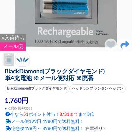
×入荷待ち
メール便
BlackDiamond(ブラックダイヤモンド)
単4充電池 ※メール便対応 ※廃番
BlackDiamond(ブラックダイヤモンド)
ヘッドランプ ランタン ヘッデン
1,760円
●
-1760- 86793386
今なら
51
ポイント付与！
8/31まで
まで3倍
メール便199円 4980円で送料無料！
宅急便498円～ 8980円で送料無料！
在庫残り×