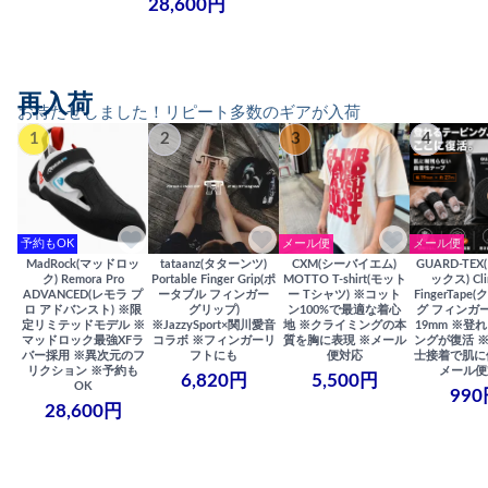
28,600円
再入荷
お待たせしました！リピート多数のギアが入荷
1
2
3
4
予約もOK
メール便
メール便
MadRock(マッドロッ
tataanz(タターンツ)
CXM(シーバイエム)
GUARD-TE
ク) Remora Pro
Portable Finger Grip(ポ
MOTTO T-shirt(モット
ックス) Cli
ADVANCED(レモラ プ
ータブル フィンガー
ー Tシャツ) ※コット
FingerTap
ロ アドバンスト) ※限
グリップ)
ン100%で最適な着心
グ フィンガー
定リミテッドモデル ※
※JazzySport×関川愛音
地 ※クライミングの本
19mm ※登
マッドロック最強XFラ
コラボ ※フィンガーリ
質を胸に表現 ※メール
ングが復活 
バー採用 ※異次元のフ
フトにも
便対応
士接着で肌に
リクション ※予約も
メール便
6,820円
5,500円
OK
990
28,600円