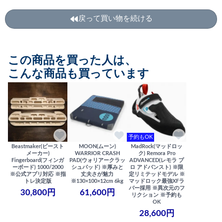
戻って買い物を続ける
この商品を買った人は、
こんな商品も買っています
予約もOK
Beastmaker(ビースト
MOON(ムーン)
MadRock(マッドロッ
メーカー)
WARRIOR CRASH
ク) Remora Pro
Fingerboard(フィンガ
PAD(ウォリアークラッ
ADVANCED(レモラ プ
ーボード) 1000/2000
シュパッド) ※厚みと
ロ アドバンスト) ※限
※公式アプリ対応 ※指
丈夫さが魅力
定リミテッドモデル ※
トレ決定版
※130×100×12cm 6kg
マッドロック最強XFラ
バー採用 ※異次元のフ
30,800円
61,600円
リクション ※予約も
OK
28,600円