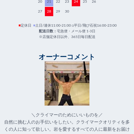
20
21
22
23
24
25
26
27
28
29
30
■
定休日
■
土日/連休11:00-21:00 □平日/飛び石祝16:00-23:00
配送日数：
宅急便・メール便 1-3日
※店舗定休日以外、365日毎日配送
オーナーコメント
＼クライマーのためにいいものを／
自然に挑む人のお手伝いをしたい。クライマークオリティを多
くの人に知って欲しい。岩を愛するすべての人に最新をお届け