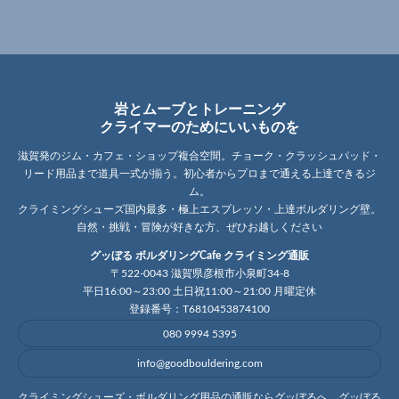
岩とムーブとトレーニング
クライマーのためにいいものを
滋賀発のジム・カフェ・ショップ複合空間。チョーク・クラッシュパッド・
リード用品まで道具一式が揃う。初心者からプロまで通える上達できるジ
ム。
クライミングシューズ国内最多・極上エスプレッソ・上達ボルダリング壁。
自然・挑戦・冒険が好きな方、ぜひお越しください
グッぼる ボルダリングCafe クライミング通販
〒522-0043 滋賀県彦根市小泉町34-8
平日16:00～23:00 土日祝11:00～21:00 月曜定休
登録番号：T6810453874100
080 9994 5395
info@goodbouldering.com
クライミングシューズ・ボルダリング用品の通販ならグッぼるへ。グッぼる