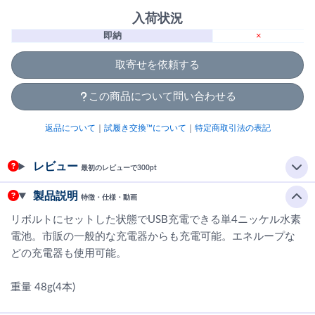
入荷状況
即納
×
取寄せを依頼する
この商品について問い合わせる
返品について
｜
試履き交換™について
｜
特定商取引法の表記
レビュー
最初のレビューで300pt
製品説明
特徴・仕様・動画
リボルトにセットした状態でUSB充電できる単4ニッケル水素
電池。市販の一般的な充電器からも充電可能。エネループな
どの充電器も使用可能。
重量 48g(4本)