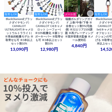
取寄もOK
取寄もOK
メール便
取寄もOK
BlackDiamond(ブラッ
BlackDiamond(ブラッ
瑞牆ボルダリングガイ
BlackDiam
クダイヤモンド)
クダイヤモンド)
ド 上巻/中巻/下巻 ※
クダイヤモ
CAMALOT
CAMALOT C4(キャメ
全巻セット割5%(宅急
CAMALOT 
ULTRALIGHT(キャメロ
ロット シーフォー)
便) ※32エリア2100課
Set(キャメロ
ットウルトラライト)
※10%軽量化 ※新トリ
題 ※再グレーディング
オフセット)
※革命的軽量モデル ※
ガーキーパー ※取寄せ
※室井登喜夫監修 ※メ
クションの可
取寄せも可 ※3本以上
も可 ※3本以上セット
ール便対応
げる ※取寄せ
セット割10%
割10%
本以上セット
4,840円
13,090円
12,980円
14,5