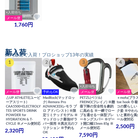
×入荷待ち
メール便
1,760円
新入荷
国内最速で入荷！プロショップ13年の実績
1
2
3
4
×入荷待ち
メール便
予約もOK
メール便
メール便
△UP ATHLETE(ユーピ
MadRock(マッドロッ
PETZL(ペツル)
＋mofu(プラ
ーアスリート)
ク) Remora Pro
FREINO(フレイノ) ※懸
toe hook 
CAA5500+ELECTROLY
ADVANCED(レモラ プ
垂下降の安全性を劇的
コの愛らしい
TES SPORTS DRINK
ロ アドバンスト) ※限
に高める ※一瞬でロー
ク姿 ※やわ
POWDER for
定リミテッドモデル ※
プを通せる一体型ブレ
いと素朴な風
HYDRATION & T-
マッドロック最強XFラ
ーキングスパー ※ゲー
ール便対応
CYCLE ※メール便対応
バー採用 ※異次元のフ
ト開口幅15mm 85g ※
2,500円
リクション ※予約も
メール便対応
2,320円
OK
7,590円