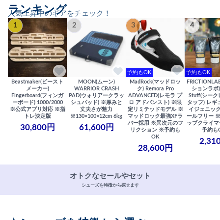
ランキング
人気上昇中のギアをチェック！
1
2
3
4
予約もOK
予約もOK
Beastmaker(ビースト
MOON(ムーン)
MadRock(マッドロッ
FRICTIONL
メーカー)
WARRIOR CRASH
ク) Remora Pro
ションラボ) S
Fingerboard(フィンガ
PAD(ウォリアークラッ
ADVANCED(レモラ プ
Stuff(シー
ーボード) 1000/2000
シュパッド) ※厚みと
ロ アドバンスト) ※限
タッフ) レギ
※公式アプリ対応 ※指
丈夫さが魅力
定リミテッドモデル ※
イジェニック
トレ決定版
※130×100×12cm 6kg
マッドロック最強XFラ
ールフリー 
バー採用 ※異次元のフ
ップクライマ
30,800円
61,600円
リクション ※予約も
予約も
OK
2,31
28,600円
オトクなセールやセット
シューズを特徴から探せます