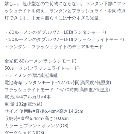
嬉しい。超小型なので荷物にならない。ランタン下部にフラ
ッシュライトを備え、ランタンとフラッシュライトを同時点
灯できます。手元を照らすには十分すぎる光量。
・60ルーメンのダブルパワーLED(ランタンモード)
・50ルーメンのダブルパワーLED(フラッシュライトモード)
・ランタン＋フラッシュライトのデュアルモード
全光束 60ルーメン(ランタンモード)
50ルーメン(フラッシュライトモード)
・ディミング(増/減光)機能
電池寿命 ランタンモード=12/70時間(高照度/低照度)
フラッシュライトモード=15/70時間(高照度/低照度)
電 池 単4アルカリ×4本
重 量 132g(電池込)
サイズ 使用時=直径6.4cm×高さ14.2cm
収納時=直径6.4cm×高さ10.0cm
カラー ビブラントオレンジ(OR)
ダークシャドウ(DS)