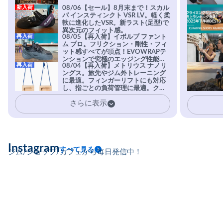
新入荷
08/06【セール】8月末まで！スカル
パ インスティンクト VSR LV。軽く柔
軟に進化したVSR。新ラスト(足型)で
異次元のフィット感。
再入荷
08/05【再入荷】イボルブ ファント
ム プロ。フリクション・剛性・フィ
ット感すべてが頂点！EVOWRAPテ
ンションで究極のエッジング性能を
再入荷
08/04【再入荷】メトリウス ナノリ
実現。進化系ラバーEvo-74はTRAX
ングス。旅先やジム外トレーニング
を凌駕する粘着力で極小ホールドに
に最適。フィンガーリフトにも対応
安心感。
し、指ごとの負荷管理に最適。クラ
イマーの指を本気で鍛えるギア。
さらに表示
Instagram
すべて見る
ジム/ショップ/カフェから毎日発信中！