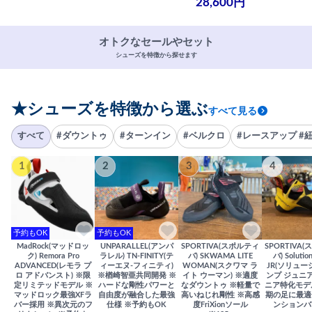
28,600円
オトクなセールやセット
シューズを特徴から探せます
★シューズを特徴から選ぶ
すべて見る
すべて
#ダウントゥ
#ターンイン
#ベルクロ
#レースアップ #
1
2
3
4
予約もOK
予約もOK
MadRock(マッドロッ
UNPARALLEL(アンパ
SPORTIVA(スポルティ
SPORTIVA
ク) Remora Pro
ラレル) TN-FINITY(テ
バ) SKWAMA LITE
バ) Solutio
ADVANCED(レモラ プ
ィーエヌ-フィニティ)
WOMAN(スクワマ ラ
JR(ソリュー
ロ アドバンスト) ※限
※楢崎智亜共同開発 ※
イト ウーマン) ※適度
ンプ ジュニア
定リミテッドモデル ※
ハードな剛性パワーと
なダウントゥ ※軽量で
ニア特化モデ
マッドロック最強XFラ
自由度が融合した最強
高いねじれ剛性 ※高感
期の足に最適
バー採用 ※異次元のフ
仕様 ※予約もOK
度FriXionソール
ンションバ