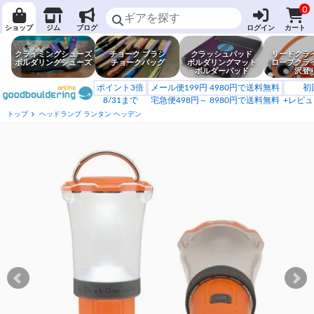
0
ショップ
ジム
ブログ
ログイン
カート
クライミングシューズ
チョーク ブラシ
クラッシュパッド
リードクラ
ボルダリングシューズ
チョークバッグ
ボルダリングマット
ロープクラ
ボルダーパッド
沢登
ポイント3倍
メール便199円 4980円で送料無料
初
8/31まで
宅急便498円～ 8980円で送料無料
+レビュ
トップ
ヘッドランプ ランタン ヘッデン