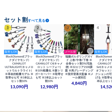
セット割
すべて見る
1
2
3
4
取寄もOK
取寄もOK
メール便
取寄もOK
BlackDiamond(ブラッ
BlackDiamond(ブラッ
瑞牆ボルダリングガイ
BlackDiam
クダイヤモンド)
クダイヤモンド)
ド 上巻/中巻/下巻 ※
クダイヤモ
CAMALOT
CAMALOT C4(キャメ
全巻セット割5%(宅急
CAMALOT 
ULTRALIGHT(キャメロ
ロット シーフォー)
便) ※32エリア2100課
Set(キャメロ
ットウルトラライト)
※10%軽量化 ※新トリ
題 ※再グレーディング
オフセット)
※革命的軽量モデル ※
ガーキーパー ※取寄せ
※室井登喜夫監修 ※メ
クションの可
取寄せも可 ※3本以上
も可 ※3本以上セット
ール便対応
げる ※取寄せ
セット割10%
割10%
本以上セット
4,840円
13,090円
12,980円
14,5