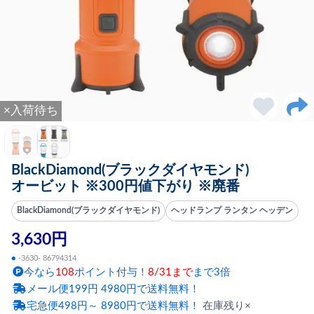
×入荷待ち
BlackDiamond(ブラックダイヤモンド)
オービット ※300円値下がり ※廃番
BlackDiamond(ブラックダイヤモンド)
ヘッドランプ ランタン ヘッデン
3,630円
●
-3630- 86794314
今なら
108
ポイント付与！
8/31まで
まで3倍
メール便199円 4980円で送料無料！
宅急便498円～ 8980円で送料無料！
在庫残り×