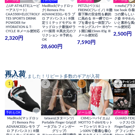
メール便
予約もOK
メール便
メール便
△UP ATHLETE(ユーピ
MadRock(マッドロッ
PETZL(ペツル)
＋mofu(プラ
ーアスリート)
ク) Remora Pro
FREINO(フレイノ) ※懸
toe hook 
CAA5500+ELECTROLY
ADVANCED(レモラ プ
垂下降の安全性を劇的
コの愛らしい
TES SPORTS DRINK
ロ アドバンスト) ※限
に高める ※一瞬でロー
ク姿 ※やわ
POWDER for
定リミテッドモデル ※
プを通せる一体型ブレ
いと素朴な風
HYDRATION & T-
マッドロック最強XFラ
ーキングスパー ※ゲー
ール便対応
CYCLE ※メール便対応
バー採用 ※異次元のフ
ト開口幅15mm 85g ※
2,500円
リクション ※予約も
メール便対応
2,320円
OK
7,590円
28,600円
再入荷
お待たせしました！リピート多数のギアが入荷
1
2
3
4
予約もOK
メール便
メール便
MadRock(マッドロッ
tataanz(タターンツ)
CXM(シーバイエム)
GUARD-TE
ク) Remora Pro
Portable Finger Grip(ポ
MOTTO T-shirt(モット
ックス) Cli
ADVANCED(レモラ プ
ータブル フィンガー
ー Tシャツ) ※コット
FingerTap
ロ アドバンスト) ※限
グリップ)
ン100%で最適な着心
グ フィンガー