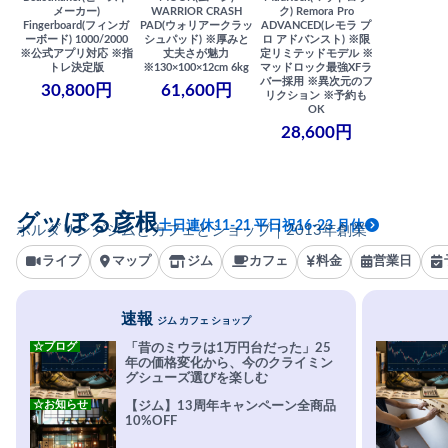
メーカー)
WARRIOR CRASH
ク) Remora Pro
Fingerboard(フィンガ
PAD(ウォリアークラッ
ADVANCED(レモラ プ
ーボード) 1000/2000
シュパッド) ※厚みと
ロ アドバンスト) ※限
※公式アプリ対応 ※指
丈夫さが魅力
定リミテッドモデル ※
トレ決定版
※130×100×12cm 6kg
マッドロック最強XFラ
バー採用 ※異次元のフ
30,800円
61,600円
リクション ※予約も
OK
28,600円
グッぼる彦根
土日連休11-21 平日祝16-23 月休
ボルダリングジムとカフェとショップ｜2013年創業
ライブ
マップ
ジム
カフェ
料金
営業日
速報
ジム カフェ ショップ
☆ブログ
「昔のミウラは1万円台だった」25
年の価格変化から、今のクライミン
グシューズ選びを楽しむ
☆お知らせ
【ジム】13周年キャンペーン全商品
10%OFF