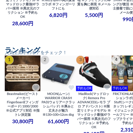
定リミテッドモデル ※
※JazzySport×関川愛音
地 ※クライミングの本
19mm ※登
マッドロック最強XFラ
コラボ ※フィンガーリ
質を胸に表現 ※メール
ングが復活 
バー採用 ※異次元のフ
フトにも
便対応
士接着で肌に
リクション ※予約も
メール便
6,820円
5,500円
OK
990
28,600円
ランキング
人気上昇中のギアをチェック！
1
2
3
4
予約もOK
予約もOK
Beastmaker(ビースト
MOON(ムーン)
MadRock(マッドロッ
FRICTIONL
メーカー)
WARRIOR CRASH
ク) Remora Pro
ションラボ) S
Fingerboard(フィンガ
PAD(ウォリアークラッ
ADVANCED(レモラ プ
Stuff(シー
ーボード) 1000/2000
シュパッド) ※厚みと
ロ アドバンスト) ※限
タッフ) レギ
※公式アプリ対応 ※指
丈夫さが魅力
定リミテッドモデル ※
イジェニック
トレ決定版
※130×100×12cm 6kg
マッドロック最強XFラ
ールフリー 
バー採用 ※異次元のフ
ップクライマ
30,800円
61,600円
リクション ※予約も
予約も
OK
2,31