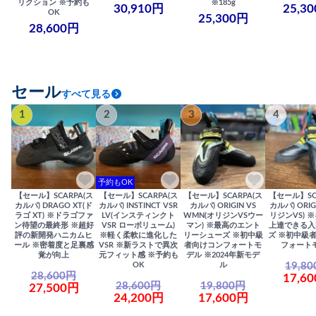
リクション ※予約も
※185g
30,910円
25,3
OK
25,300円
28,600円
セール
すべて見る
1
2
3
4
予約もOK
【セール】SCARPA(ス
【セール】SCARPA(ス
【セール】SCARPA(ス
【セール】SC
カルパ) DRAGO XT(ド
カルパ) INSTINCT VSR
カルパ) ORIGIN VS
カルパ) ORIG
ラゴ XT) ※ドラゴファ
LV(インスティンクト
WMN(オリジンVSウー
リジンVS) 
ン待望の最終形 ※超好
VSR ローボリューム)
マン) ※最高のエント
上達できる入
評の新開発ハニカムヒ
※軽く柔軟に進化した
リーシューズ ※初中級
ズ ※初中級
ール ※密着度と足裏感
VSR ※新ラストで異次
者向けコンフォートモ
フォート
覚が向上
元フィット感 ※予約も
デル ※2024年新モデ
19,8
OK
ル
28,600円
17,6
28,600円
19,800円
27,500円
24,200円
17,600円