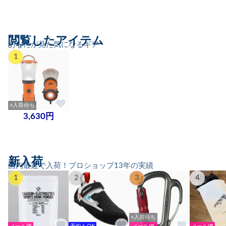
閲覧したアイテム
あなたが見た気になるギア
1
×入荷待ち
3,630円
新入荷
国内最速で入荷！プロショップ13年の実績
1
2
3
4
×入荷待ち