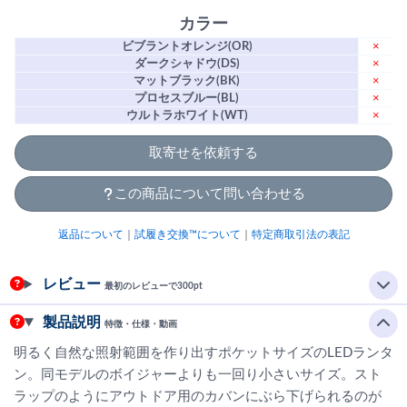
カラー
ビブラントオレンジ(OR)
×
ダークシャドウ(DS)
×
マットブラック(BK)
×
プロセスブルー(BL)
×
ウルトラホワイト(WT)
×
取寄せを依頼する
この商品について問い合わせる
返品について
｜
試履き交換™について
｜
特定商取引法の表記
レビュー
最初のレビューで300pt
製品説明
特徴・仕様・動画
明るく自然な照射範囲を作り出すポケットサイズのLEDランタ
ン。同モデルのボイジャーよりも一回り小さいサイズ。スト
ラップのようにアウトドア用のカバンにぶら下げられるのが