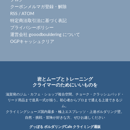
クーポンメルマガ登録・解除
RSS
/
ATOM
特定商法取引法に基づく表記
プライバシーポリシー
運営会社 gooodbouldering について
OGPキャッシュクリア
岩とムーブとトレーニング
クライマーのためにいいものを
滋賀発のジム・カフェ・ショップ複合空間。チョーク・クラッシュパッド・
リード用品まで道具一式が揃う。初心者からプロまで通える上達できるジ
ム。
クライミングシューズ国内最多・極上エスプレッソ・上達ボルダリング壁。
自然・挑戦・冒険が好きな方、ぜひお越しください
グッぼる ボルダリングCafe クライミング通販