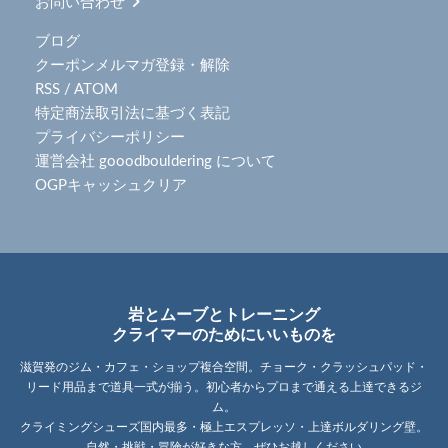
お問い合わせ
ブログ
クーポンメルマガ登録・解除
RSS
/
ATOM
特定商法取引法に基づく表記
プライバシーポリシー
運営会社 gooodbouldering について
OGPキャッシュクリア
岩とムーブとトレーニング
クライマーのためにいいものを
滋賀発のジム・カフェ・ショップ複合空間。チョーク・クラッシュパッド・
リード用品まで道具一式が揃う。初心者からプロまで通える上達できるジ
ム。
クライミングシューズ国内最多・極上エスプレッソ・上達ボルダリング壁。
自然・挑戦・冒険が好きな方、ぜひお越しください