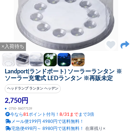
×入荷待ち
Landport(ランドポート) ソーラーランタン ※
ソーラー充電式 LEDランタン ※再販未定
ヘッドランプ ランタン ヘッデン
2,750円
●
-2750- 86077139
今なら
81
ポイント付与！
8/31まで
まで3倍
メール便199円 4980円で送料無料！
宅急便498円～ 8980円で送料無料！
在庫残り×