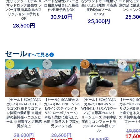
定リミテッドモデル ※
ハードな剛性パワーと
なダウントゥ ※軽量で
ニア特化モデ
マッドロック最強XFラ
自由度が融合した最強
高いねじれ剛性 ※高感
期の足に最適
バー採用 ※異次元のフ
仕様 ※予約もOK
度FriXionソール
ンションバ
リクション ※予約も
※185g
30,910円
25,3
OK
25,300円
28,600円
セール
すべて見る
1
2
3
4
【セール】SCARPA(ス
【セール】SCARPA(ス
【セール】SCARPA(ス
【セール】SC
カルパ) DRAGO XT(ド
カルパ) INSTINCT VSR
カルパ) ORIGIN VS
カルパ) ORIG
ラゴ XT) ※ドラゴファ
LV(インスティンクト
WMN(オリジンVSウー
リジンVS) 
ン待望の最終形 ※超好
VSR ローボリューム)
マン) ※最高のエント
上達できる入
評の新開発ハニカムヒ
※軽く柔軟に進化した
リーシューズ ※初中級
ズ ※初中級
ール ※密着度と足裏感
VSR ※新ラストで異次
者向けコンフォートモ
フォート
覚が向上
元フィット感
デル ※2024年新モデ
19,8
ル
28,600円
28,600円
17,6
19,800円