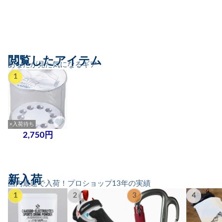
閲覧したアイテム
あなたが見た気になるギア
1
×入荷待ち
2,750円
新入荷
国内最速で入荷！プロショップ13年の実績
1
2
3
4