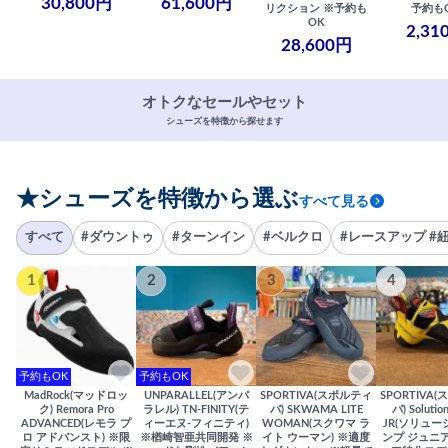
30,800円
61,600円
リクション ※予約も
予約も
OK
2,31
28,600円
オトクなセールやセット
シューズを特徴から探せます
★シューズを特徴から選ぶ
すべて見る
すべて
#ダウントゥ
#ターンイン
#ベルクロ
#レースアップ #
1
2
3
4
予約もOK
予約もOK
MadRock(マッドロッ
UNPARALLEL(アンパ
SPORTIVA(スポルティ
SPORTIVA
ク) Remora Pro
ラレル) TN-FINITY(テ
バ) SKWAMA LITE
バ) Solutio
ADVANCED(レモラ プ
ィーエヌ-フィニティ)
WOMAN(スクワマ ラ
JR(ソリュー
ロ アドバンスト) ※限
※楢崎智亜共同開発 ※
イト ウーマン) ※適度
ンプ ジュニア