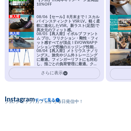
【ジム】13周年キャンペーン全商品
10%OFF
新入荷
08/06【セール】8月末まで！スカル
パ インスティンクト VSR LV。軽く柔
軟に進化したVSR。新ラスト(足型)で
異次元のフィット感。
再入荷
08/05【再入荷】イボルブ ファント
ム プロ。フリクション・剛性・フィ
ット感すべてが頂点！EVOWRAPテ
ンションで究極のエッジング性能を
再入荷
08/04【再入荷】メトリウス ナノリ
実現。進化系ラバーEvo-74はTRAX
ングス。旅先やジム外トレーニング
を凌駕する粘着力で極小ホールドに
に最適。フィンガーリフトにも対応
安心感。
し、指ごとの負荷管理に最適。クラ
イマーの指を本気で鍛えるギア。
さらに表示
Instagram
すべて見る
ジム/ショップ/カフェから毎日発信中！