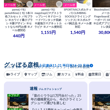
×入荷待ち
メール便
メール便
メール便
pamo(パモ)
pamo(パモ)
SPORTIVA(スポルティ
Beastmake
pamoMimo(ミモ) 1本/4
magstrapC(マグストラ
バ) CLIMBING
メーカ
色フルセット パモブラ
ップシー) ※ドローコ
SOCKS(クライミング
Fingerboa
シ ※カワイイ最小ブラ
ード+ワンタッチ収納
ソックス) ※スポルテ
ーボード) 100
シ ※新デザイン ※セ
※超強力マグネットカ
ィバ純正品 ※メール便
※公式アプリ
ットなら90円お得 ※メ
ラビナ ※メール便対応
対応
トレ決
ール便対応
1,155円
1,540円
30,8
440円
グッぼる彦根
土日連休11-21 平日祝16-23 月休
ボルダリングジムとカフェとショップ｜2013年創業
ライブ
マップ
ジム
カフェ
料金
営業日
速報
ジム カフェ ショップ
☆ブログ
「昔のミウラは1万円台だった」25
年の価格変化から、今のクライミン
グシューズ選びを楽しむ
☆お知らせ