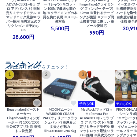
ク) Remora Pro
MOTTO T-shirt(モット
ックス) Climbing
ラレル) TN-F
ADVANCED(レモラ プ
ー Tシャツ) ※コット
FingerTape(クライミン
ィーエヌ-フ
ロ アドバンスト) ※限
ン100%で最適な着心
グ フィンガー テープ)
※楢崎智亜共
定リミテッドモデル ※
地 ※クライミングの本
19mm ※登れるテーピ
ハードな剛性
マッドロック最強XFラ
質を胸に表現 ※メール
ングが復活 ※テープ同
自由度が融合
バー採用 ※異次元のフ
便対応
士接着で肌に優しい ※
仕様 ※予
リクション ※予約も
メール便対応
5,500円
30,9
OK
990円
28,600円
ランキング
人気上昇中のギアをチェック！
1
2
3
4
予約もOK
予約もOK
Beastmaker(ビースト
MOON(ムーン)
MadRock(マッドロッ
FRICTIONL
メーカー)
WARRIOR CRASH
ク) Remora Pro
ションラボ) S
Fingerboard(フィンガ
PAD(ウォリアークラッ
ADVANCED(レモラ プ
Stuff(シー
ーボード) 1000/2000
シュパッド) ※厚みと
ロ アドバンスト) ※限
タッフ) レギ
※公式アプリ対応 ※指
丈夫さが魅力
定リミテッドモデル ※
イジェニック
トレ決定版
※130×100×12cm 6kg
マッドロック最強XFラ
ールフリー 
バー採用 ※異次元のフ
ップクライマ