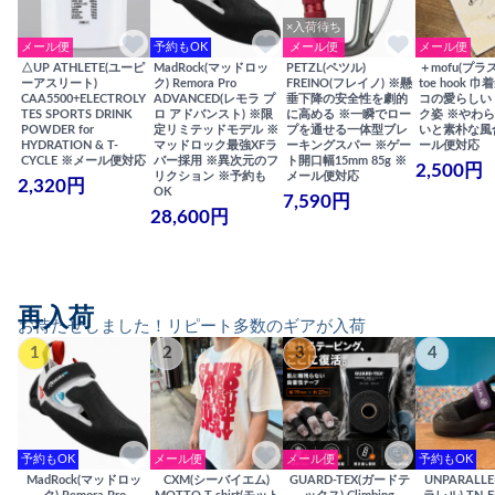
×入荷待ち
メール便
予約もOK
メール便
メール便
△UP ATHLETE(ユーピ
MadRock(マッドロッ
PETZL(ペツル)
＋mofu(プラ
ーアスリート)
ク) Remora Pro
FREINO(フレイノ) ※懸
toe hook 
CAA5500+ELECTROLY
ADVANCED(レモラ プ
垂下降の安全性を劇的
コの愛らしい
TES SPORTS DRINK
ロ アドバンスト) ※限
に高める ※一瞬でロー
ク姿 ※やわ
POWDER for
定リミテッドモデル ※
プを通せる一体型ブレ
いと素朴な風
HYDRATION & T-
マッドロック最強XFラ
ーキングスパー ※ゲー
ール便対応
CYCLE ※メール便対応
バー採用 ※異次元のフ
ト開口幅15mm 85g ※
2,500円
リクション ※予約も
メール便対応
2,320円
OK
7,590円
28,600円
再入荷
お待たせしました！リピート多数のギアが入荷
1
2
3
4
予約もOK
メール便
メール便
予約もOK
MadRock(マッドロッ
CXM(シーバイエム)
GUARD-TEX(ガードテ
UNPARALL