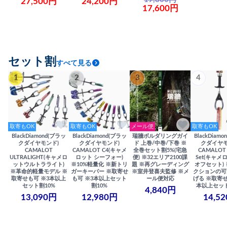
27,500円
24,200円
17,600円
セット割
すべて見る
1
2
3
4
取寄もOK
取寄もOK
メール便
取寄もOK
BlackDiamond(ブラッ
BlackDiamond(ブラッ
瑞牆ボルダリングガイ
BlackDiam
クダイヤモンド)
クダイヤモンド)
ド 上巻/中巻/下巻 ※
クダイヤモ
CAMALOT
CAMALOT C4(キャメ
全巻セット割5%(宅急
CAMALOT 
ULTRALIGHT(キャメロ
ロット シーフォー)
便) ※32エリア2100課
Set(キャメロ
ットウルトラライト)
※10%軽量化 ※新トリ
題 ※再グレーディング
オフセット)
※革命的軽量モデル ※
ガーキーパー ※取寄せ
※室井登喜夫監修 ※メ
クションの可
取寄せも可 ※3本以上
も可 ※3本以上セット
ール便対応
げる ※取寄せ
セット割10%
割10%
本以上セット
4,840円
13,090円
12,980円
14,5