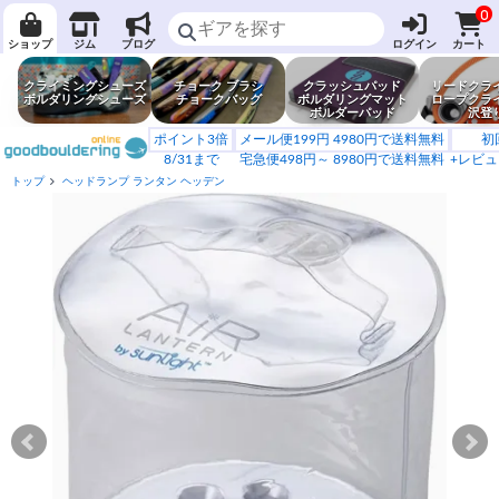
0
ショップ
ジム
ブログ
ログイン
カート
クライミングシューズ
チョーク ブラシ
クラッシュパッド
リードクラ
ボルダリングシューズ
チョークバッグ
ボルダリングマット
ロープクラ
ボルダーパッド
沢登
ポイント3倍
メール便199円 4980円で送料無料
初
8/31まで
宅急便498円～ 8980円で送料無料
+レビュ
トップ
ヘッドランプ ランタン ヘッデン