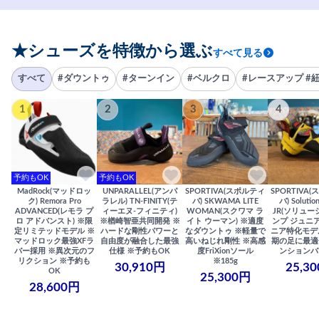
★シューズを特徴から選ぶ
すべて見る
すべて
#ダウントゥ
#ターンイン
#ベルクロ
#レースアップ #
1
2
3
4
予約もOK
予約もOK
MadRock(マッドロッ
UNPARALLEL(アンパ
SPORTIVA(スポルティ
SPORTIVA
ク) Remora Pro
ラレル) TN-FINITY(テ
バ) SKWAMA LITE
バ) Solutio
ADVANCED(レモラ プ
ィーエヌ-フィニティ)
WOMAN(スクワマ ラ
JR(ソリュー
ロ アドバンスト) ※限
※楢崎智亜共同開発 ※
イト ウーマン) ※適度
ンプ ジュニア
定リミテッドモデル ※
ハードな剛性パワーと
なダウントゥ ※軽量で
ニア特化モデ
マッドロック最強XFラ
自由度が融合した最強
高いねじれ剛性 ※高感
期の足に最適
バー採用 ※異次元のフ
仕様 ※予約もOK
度FriXionソール
ンションバ
リクション ※予約も
※185g
30,910円
25,3
OK
25,300円
28,600円