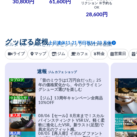
30,800円
61,600円
リクション ※予約も
OK
28,600円
グッぼる彦根
土日連休11-21 平日祝16-23 月休
ボルダリングジムとカフェとショップ｜2013年創業
ライブ
マップ
ジム
カフェ
料金
営業日
速報
ジム カフェ ショップ
☆ブログ
「昔のミウラは1万円台だった」25
年の価格変化から、今のクライミン
グシューズ選びを楽しむ
☆お知らせ
【ジム】13周年キャンペーン全商品
10%OFF
新入荷
08/06【セール】8月末まで！スカル
パ インスティンクト VSR LV。軽く柔
軟に進化したVSR。新ラスト(足型)で
異次元のフィット感。
再入荷
08/05【再入荷】イボルブ ファント