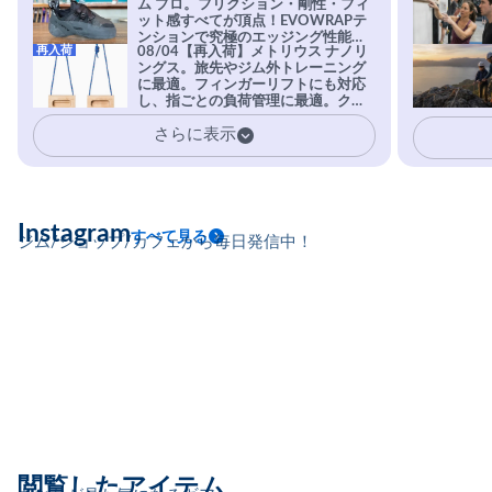
ム プロ。フリクション・剛性・フィ
ット感すべてが頂点！EVOWRAPテ
ンションで究極のエッジング性能を
再入荷
08/04【再入荷】メトリウス ナノリ
実現。進化系ラバーEvo-74はTRAX
ングス。旅先やジム外トレーニング
を凌駕する粘着力で極小ホールドに
に最適。フィンガーリフトにも対応
安心感。
し、指ごとの負荷管理に最適。クラ
イマーの指を本気で鍛えるギア。
さらに表示
Instagram
すべて見る
ジム/ショップ/カフェから毎日発信中！
閲覧したアイテム