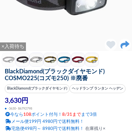
×入荷待ち
BlackDiamond(ブラックダイヤモンド)
COSMO225(コズモ250) ※廃番
BlackDiamond(ブラックダイヤモンド)
ヘッドランプ ランタン ヘッデン
3,630円
●
-3630- 86792798
今なら
108
ポイント付与！
8/31まで
まで3倍
メール便199円 4980円で送料無料！
宅急便498円～ 8980円で送料無料！
在庫残り×