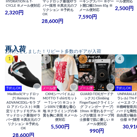
HYDRATION & T-
マッドロック最強XFラ
ーキングスパー ※ゲー
ール便対応
CYCLE ※メール便対応
バー採用 ※異次元のフ
ト開口幅15mm 85g ※
2,500円
リクション ※予約も
メール便対応
2,320円
OK
7,590円
28,600円
再入荷
お待たせしました！リピート多数のギアが入荷
1
2
3
4
予約もOK
メール便
メール便
予約もOK
MadRock(マッドロッ
CXM(シーバイエム)
GUARD-TEX(ガードテ
UNPARALL
ク) Remora Pro
MOTTO T-shirt(モット
ックス) Climbing
ラレル) TN-F
ADVANCED(レモラ プ
ー Tシャツ) ※コット
FingerTape(クライミン
ィーエヌ-フ
ロ アドバンスト) ※限
ン100%で最適な着心
グ フィンガー テープ)
※楢崎智亜共
定リミテッドモデル ※
地 ※クライミングの本
19mm ※登れるテーピ
ハードな剛性
マッドロック最強XFラ
質を胸に表現 ※メール
ングが復活 ※テープ同
自由度が融合
バー採用 ※異次元のフ
便対応
士接着で肌に優しい ※
仕様 ※予
リクション ※予約も
メール便対応
5,500円
30,9
OK
990円
28,600円