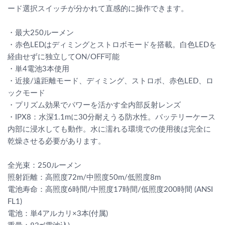
ード選択スイッチが分かれて直感的に操作できます。
・最大250ルーメン
・赤色LEDはディミングとストロボモードを搭載。白色LEDを
経由せずに独立してON/OFF可能
・単4電池3本使用
・近接/遠距離モード、ディミング、ストロボ、赤色LED、ロ
ックモード
・プリズム効果でパワーを活かす全内部反射レンズ
・IPX8：水深1.1mに30分耐えうる防水性。バッテリーケース
内部に浸水しても動作。水に濡れる環境での使用後は完全に
乾燥させる必要があります。
全光束：250ルーメン
照射距離：高照度72m/中照度50m/低照度8m
電池寿命：高照度6時間/中照度17時間/低照度200時間 (ANSI
FL1)
電池：単4アルカリ×3本(付属)