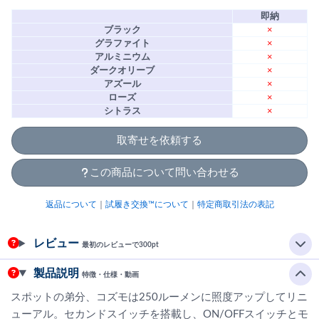
即納
ブラック
×
グラファイト
×
アルミニウム
×
ダークオリーブ
×
アズール
×
ローズ
×
シトラス
×
取寄せを依頼する
この商品について問い合わせる
返品について
｜
試履き交換™について
｜
特定商取引法の表記
レビュー
最初のレビューで300pt
製品説明
特徴・仕様・動画
スポットの弟分、コズモは250ルーメンに照度アップしてリニ
ューアル。セカンドスイッチを搭載し、ON/OFFスイッチとモ