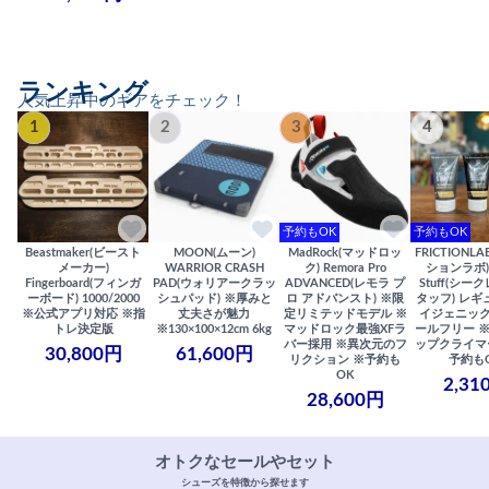
ランキング
人気上昇中のギアをチェック！
1
2
3
4
予約もOK
予約もOK
Beastmaker(ビースト
MOON(ムーン)
MadRock(マッドロッ
FRICTIONL
メーカー)
WARRIOR CRASH
ク) Remora Pro
ションラボ) S
Fingerboard(フィンガ
PAD(ウォリアークラッ
ADVANCED(レモラ プ
Stuff(シー
ーボード) 1000/2000
シュパッド) ※厚みと
ロ アドバンスト) ※限
タッフ) レギ
※公式アプリ対応 ※指
丈夫さが魅力
定リミテッドモデル ※
イジェニック
トレ決定版
※130×100×12cm 6kg
マッドロック最強XFラ
ールフリー 
バー採用 ※異次元のフ
ップクライマ
30,800円
61,600円
リクション ※予約も
予約も
OK
2,31
28,600円
オトクなセールやセット
シューズを特徴から探せます