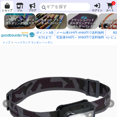
0
ショップ
ジム
ブログ
ログイン
カート
クライミングシューズ
チョーク ブラシ
クラッシュパッド
リードクラ
ボルダリングシューズ
チョークバッグ
ボルダリングマット
ロープクラ
ボルダーパッド
沢登
ポイント3倍
メール便199円 4980円で送料無料
初
8/31まで
宅急便498円～ 8980円で送料無料
+レビュ
トップ
ヘッドランプ ランタン ヘッデン