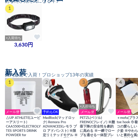
あなたが見た気になるギア
1
×入荷待ち
3,630円
新入荷
国内最速で入荷！プロショップ13年の実績
1
2
3
4
×入荷待ち
メール便
予約もOK
メール便
メール便
△UP ATHLETE(ユーピ
MadRock(マッドロッ
PETZL(ペツル)
＋mofu(プラ
ーアスリート)
ク) Remora Pro
FREINO(フレイノ) ※懸
toe hook 
CAA5500+ELECTROLY
ADVANCED(レモラ プ
垂下降の安全性を劇的
コの愛らしい
TES SPORTS DRINK
ロ アドバンスト) ※限
に高める ※一瞬でロー
ク姿 ※やわ
POWDER for
定リミテッドモデル ※
プを通せる一体型ブレ
いと素朴な風