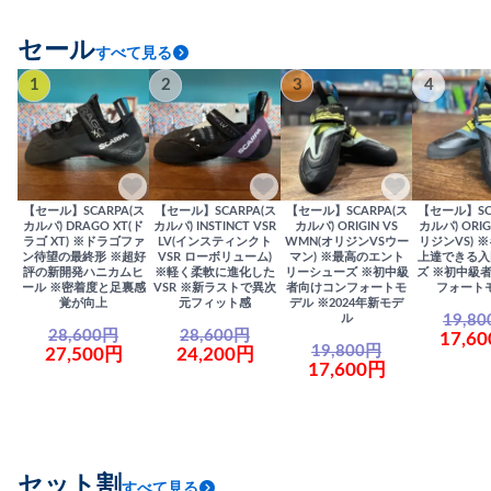
セール
すべて見る
1
2
3
4
【セール】SCARPA(ス
【セール】SCARPA(ス
【セール】SCARPA(ス
【セール】SC
カルパ) DRAGO XT(ド
カルパ) INSTINCT VSR
カルパ) ORIGIN VS
カルパ) ORIG
ラゴ XT) ※ドラゴファ
LV(インスティンクト
WMN(オリジンVSウー
リジンVS) 
ン待望の最終形 ※超好
VSR ローボリューム)
マン) ※最高のエント
上達できる入
評の新開発ハニカムヒ
※軽く柔軟に進化した
リーシューズ ※初中級
ズ ※初中級
ール ※密着度と足裏感
VSR ※新ラストで異次
者向けコンフォートモ
フォート
覚が向上
元フィット感
デル ※2024年新モデ
19,8
ル
28,600円
28,600円
17,6
19,800円
27,500円
24,200円
17,600円
セット割
すべて見る