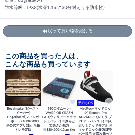
重量：83g(電池込)
防水等級：IPX8(水深1.1mに30分耐えうる防水性)
戻って買い物を続ける
この商品を買った人は、
こんな商品も買っています
予約もOK
Beastmaker(ビースト
MOON(ムーン)
MadRock(マッドロッ
メーカー)
WARRIOR CRASH
ク) Remora Pro
Fingerboard(フィンガ
PAD(ウォリアークラッ
ADVANCED(レモラ プ
ーボード) 1000/2000
シュパッド) ※厚みと
ロ アドバンスト) ※限
※公式アプリ対応 ※指
丈夫さが魅力
定リミテッドモデル ※
トレ決定版
※130×100×12cm 6kg
マッドロック最強XFラ
バー採用 ※異次元のフ