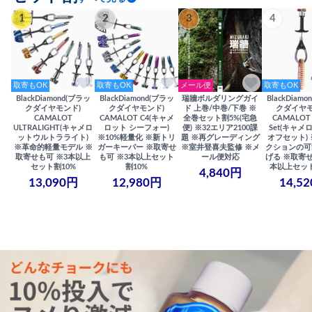
1
2
3
4
取寄もOK
取寄もOK
メール便
取寄もOK
BlackDiamond(ブラッ
BlackDiamond(ブラッ
瑞牆ボルダリングガイ
BlackDiam
クダイヤモンド)
クダイヤモンド)
ド 上巻/中巻/下巻 ※
クダイヤモ
CAMALOT
CAMALOT C4(キャメ
全巻セット割5%(宅急
CAMALOT 
ULTRALIGHT(キャメロ
ロット シーフォー)
便) ※32エリア2100課
Set(キャメロ
ットウルトラライト)
※10%軽量化 ※新トリ
題 ※再グレーディング
オフセット)
※革命的軽量モデル ※
ガーキーパー ※取寄せ
※室井登喜夫監修 ※メ
クションの可
取寄せも可 ※3本以上
も可 ※3本以上セット
ール便対応
げる ※取寄せ
セット割10%
割10%
本以上セット
4,840円
13,090円
12,980円
14,5