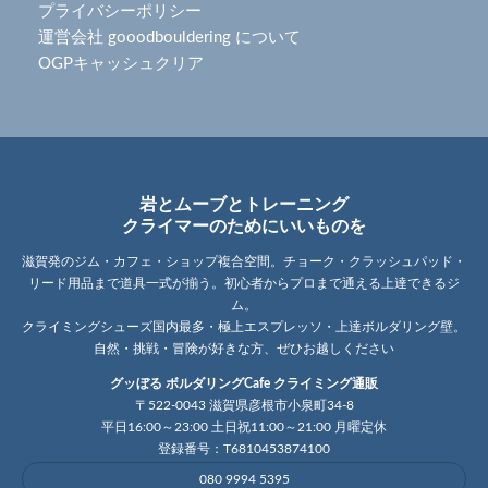
プライバシーポリシー
運営会社 gooodbouldering について
OGPキャッシュクリア
岩とムーブとトレーニング
クライマーのためにいいものを
滋賀発のジム・カフェ・ショップ複合空間。チョーク・クラッシュパッド・
リード用品まで道具一式が揃う。初心者からプロまで通える上達できるジ
ム。
クライミングシューズ国内最多・極上エスプレッソ・上達ボルダリング壁。
自然・挑戦・冒険が好きな方、ぜひお越しください
グッぼる ボルダリングCafe クライミング通販
〒522-0043 滋賀県彦根市小泉町34-8
平日16:00～23:00 土日祝11:00～21:00 月曜定休
登録番号：T6810453874100
080 9994 5395