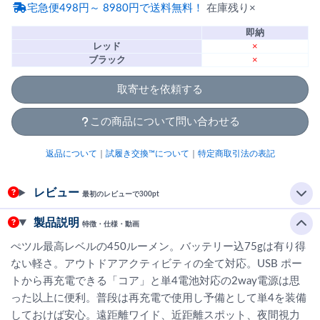
宅急便498円～ 8980円で送料無料！
在庫残り×
即納
レッド
×
ブラック
×
取寄せを依頼する
この商品について問い合わせる
返品について
｜
試履き交換™について
｜
特定商取引法の表記
レビュー
最初のレビューで300pt
製品説明
特徴・仕様・動画
ぺツル最高レベルの450ルーメン。バッテリー込75gは有り得
ない軽さ。アウトドアアクティビティの全て対応。USB ポー
トから再充電できる「コア」と単4電池対応の2way電源は思
った以上に便利。普段は再充電で使用し予備として単4を装備
しておけば安心。遠距離ワイド、近距離スポット、夜間視力