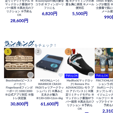
定リミテッドモデル ※
※JazzySport×関川愛音
地 ※クライミングの本
19mm ※登
マッドロック最強XFラ
コラボ ※フィンガーリ
質を胸に表現 ※メール
ングが復活 
バー採用 ※異次元のフ
フトにも
便対応
士接着で肌に
リクション ※予約も
メール便
6,820円
5,500円
OK
990
28,600円
ランキング
人気上昇中のギアをチェック！
1
2
3
4
予約もOK
予約もOK
Beastmaker(ビースト
MOON(ムーン)
MadRock(マッドロッ
FRICTIONL
メーカー)
WARRIOR CRASH
ク) Remora Pro
ションラボ) S
Fingerboard(フィンガ
PAD(ウォリアークラッ
ADVANCED(レモラ プ
Stuff(シー
ーボード) 1000/2000
シュパッド) ※厚みと
ロ アドバンスト) ※限
タッフ) レギ
※公式アプリ対応 ※指
丈夫さが魅力
定リミテッドモデル ※
イジェニック
トレ決定版
※130×100×12cm 6kg
マッドロック最強XFラ
ールフリー 
バー採用 ※異次元のフ
ップクライマ
30,800円
61,600円
リクション ※予約も
予約も
OK
2,31