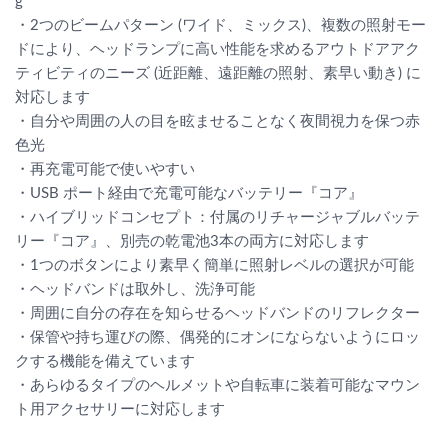
g
・2つのビームパターン (ワイド、ミックス)、複数の照射モー
ドにより、ヘッドランプに高い性能を求めるアウトドアアク
ティビティのニーズ (近距離、遠距離の照射、素早い動き) に
対応します
・自分や周囲の人の目を眩ませることなく夜間視力を保つ赤
色光
・再充電可能で使いやすい
・USB ポート経由で充電可能なバッテリー『コア』
・ハイブリッドコンセプト：付属のリチャージャブルバッテ
リー『コア』、別売の乾電池3本の両方に対応します
・1つのボタンにより素早く簡単に照射レベルの選択が可能
・ヘッドバンドは取外し、洗浄可能
・周囲に自分の存在を知らせるヘッドバンドのリフレクター
・保管や持ち運びの際、偶発的にオンにならないようにロッ
クする機能を備えています
・あらゆるタイプのヘルメットや自転車に装着可能なマウン
ト用アクセサリーに対応します