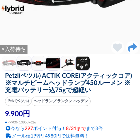
×入荷待ち
Petzl(ペツル) ACTIK CORE(アクティックコア)
※マルチビームヘッドランプ450ルーメン ※
充電バッテリー込75gで超軽い
Petzl(ペツル)
ヘッドランプ ランタン ヘッデン
9,900円
●
-9900- 138587626
今なら
297
ポイント付与！
8/31まで
まで3倍
メール便199円 4980円で送料無料！