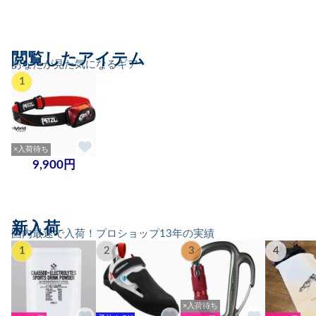
閲覧したアイテム
あなたが見た気になるギア
1
×入荷待ち
9,900円
新入荷
国内最速で入荷！プロショップ13年の実績
1
2
3
4
×入荷待ち