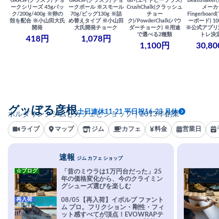
GRASP(グラスプ) チョ
GRASP(グラスプ) チョ
8b+(エイトビープラス)
Beastmake
ークシリーズ 45gパッ
ークボール ※スモール
CrushChalk(クラッシュ
メーカ
ク/200g/400g ※卵の
70g/ビッグ130g ※詰
チョー
Fingerboa
殻を配合 ※小山田大氏
め替えタイプ ※小山田
ク)/PowderChalk(パウ
ーボード) 100
開発
大氏開発チョーク
ダーチョーク) ※用途
※公式アプリ
で選べる2種類
トレ決
418円
1,078円
1,100円
30,8
グッぼる彦根
土日連休11-21 平日祝16-23 月休
ボルダリングジムとカフェとショップ｜2013年創業
ライブ
マップ
ジム
カフェ
料金
営業日
速報
ジム カフェ ショップ
☆ブログ
「昔のミウラは1万円台だった」25
年の価格変化から、今のクライミン
グシューズ選びを楽しむ
再入荷
08/05【再入荷】イボルブ ファント
ム プロ。フリクション・剛性・フィ
ット感すべてが頂点！EVOWRAPテ