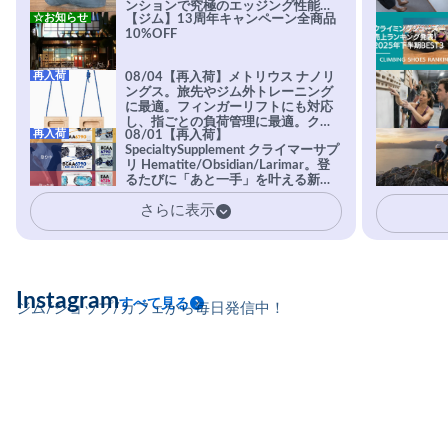
ンションで究極のエッジング性能を
☆お知らせ
【ジム】13周年キャンペーン全商品
実現。進化系ラバーEvo-74はTRAX
10%OFF
を凌駕する粘着力で極小ホールドに
安心感。
再入荷
08/04【再入荷】メトリウス ナノリ
ングス。旅先やジム外トレーニング
に最適。フィンガーリフトにも対応
し、指ごとの負荷管理に最適。クラ
再入荷
08/01【再入荷】
イマーの指を本気で鍛えるギア。
SpecialtySupplement クライマーサプ
リ Hematite/Obsidian/Larimar。登
るたびに「あと一手」を叶える新習
慣。高強度・高頻度のトレーニング
さらに表示
に耐えられる体を目指すクライマー
に、圧倒的支持を受ける専用設計サ
プリ。
Instagram
すべて見る
ジム/ショップ/カフェから毎日発信中！