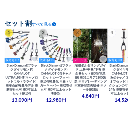
セット割
すべて見る
1
2
3
4
取寄もOK
取寄もOK
メール便
取寄もOK
BlackDiamond(ブラッ
BlackDiamond(ブラッ
瑞牆ボルダリングガイ
BlackDiam
クダイヤモンド)
クダイヤモンド)
ド 上巻/中巻/下巻 ※
クダイヤモ
CAMALOT
CAMALOT C4(キャメ
全巻セット割5%(宅急
CAMALOT 
ULTRALIGHT(キャメロ
ロット シーフォー)
便) ※32エリア2100課
Set(キャメロ
ットウルトラライト)
※10%軽量化 ※新トリ
題 ※再グレーディング
オフセット)
※革命的軽量モデル ※
ガーキーパー ※取寄せ
※室井登喜夫監修 ※メ
クションの可
取寄せも可 ※3本以上
も可 ※3本以上セット
ール便対応
げる ※取寄せ
セット割10%
割10%
本以上セット
4,840円
13,090円
12,980円
14,5