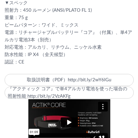
▼スペック
照射力：450 ルーメン (ANSI/PLATO FL 1)
重量：75 g
ビームパターン：ワイド、ミックス
電源：リチャージャブルバッテリー『コア』（付属）、単4ア
ルカリ電池3本（別売）
対応電池：アルカリ、リチウム、ニッケル水素
防水性能：IP X4 （全天候型）
認証：CE
取扱説明書（PDF）http://bit.ly/2wY6lGu
『アクティック コア』で単4アルカリ電池を使った場合の
照射性能 http://bit.ly/2VzAKFg