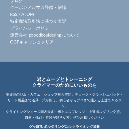
ブログ
クーポンメルマガ登録・解除
RSS
/
ATOM
特定商法取引法に基づく表記
プライバシーポリシー
運営会社 gooodbouldering について
OGPキャッシュクリア
岩とムーブとトレーニング
クライマーのためにいいものを
滋賀発のジム・カフェ・ショップ複合空間。チョーク・クラッシュパッド・
リード用品まで道具一式が揃う。初心者からプロまで通える上達できるジ
ム。
クライミングシューズ国内最多・極上エスプレッソ・上達ボルダリング壁。
自然・挑戦・冒険が好きな方、ぜひお越しください
グッぼる ボルダリングCafe クライミング通販