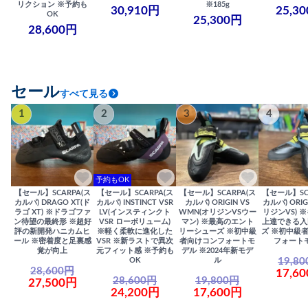
リクション ※予約も
※185g
30,910円
25,3
OK
25,300円
28,600円
セール
すべて見る
1
2
3
4
予約もOK
【セール】SCARPA(ス
【セール】SCARPA(ス
【セール】SCARPA(ス
【セール】SC
カルパ) DRAGO XT(ド
カルパ) INSTINCT VSR
カルパ) ORIGIN VS
カルパ) ORIG
ラゴ XT) ※ドラゴファ
LV(インスティンクト
WMN(オリジンVSウー
リジンVS) 
ン待望の最終形 ※超好
VSR ローボリューム)
マン) ※最高のエント
上達できる入
評の新開発ハニカムヒ
※軽く柔軟に進化した
リーシューズ ※初中級
ズ ※初中級
ール ※密着度と足裏感
VSR ※新ラストで異次
者向けコンフォートモ
フォート
覚が向上
元フィット感 ※予約も
デル ※2024年新モデ
19,8
OK
ル
28,600円
17,6
28,600円
19,800円
27,500円
24,200円
17,600円