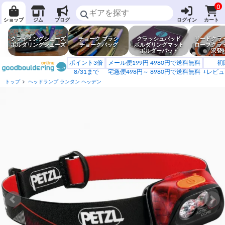
0
ショップ
ジム
ブログ
ログイン
カート
クライミングシューズ
チョーク ブラシ
クラッシュパッド
リードクラ
ボルダリングシューズ
チョークバッグ
ボルダリングマット
ロープクラ
ボルダーパッド
沢登
ポイント3倍
メール便199円 4980円で送料無料
初
8/31まで
宅急便498円～ 8980円で送料無料
+レビュ
トップ
ヘッドランプ ランタン ヘッデン