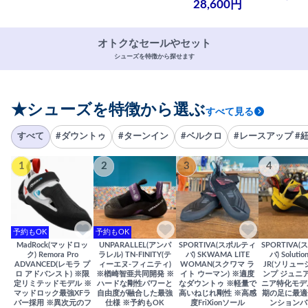
28,600円
オトクなセールやセット
シューズを特徴から探せます
★シューズを特徴から選ぶ
すべて見る
すべて
#ダウントゥ
#ターンイン
#ベルクロ
#レースアップ #
1
2
3
4
予約もOK
予約もOK
MadRock(マッドロッ
UNPARALLEL(アンパ
SPORTIVA(スポルティ
SPORTIVA
ク) Remora Pro
ラレル) TN-FINITY(テ
バ) SKWAMA LITE
バ) Solutio
ADVANCED(レモラ プ
ィーエヌ-フィニティ)
WOMAN(スクワマ ラ
JR(ソリュー
ロ アドバンスト) ※限
※楢崎智亜共同開発 ※
イト ウーマン) ※適度
ンプ ジュニア
定リミテッドモデル ※
ハードな剛性パワーと
なダウントゥ ※軽量で
ニア特化モデ
マッドロック最強XFラ
自由度が融合した最強
高いねじれ剛性 ※高感
期の足に最適
バー採用 ※異次元のフ
仕様 ※予約もOK
度FriXionソール
ンションバ