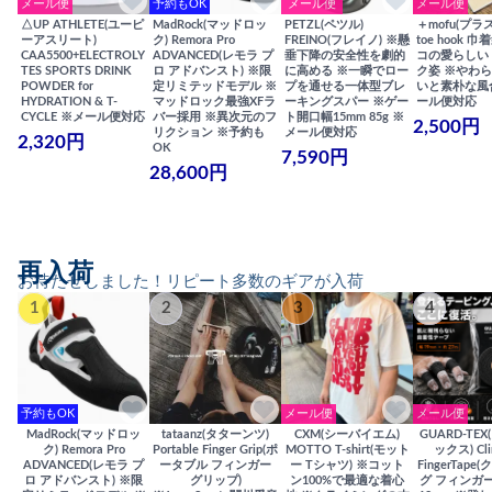
メール便
予約もOK
メール便
メール便
△UP ATHLETE(ユーピ
MadRock(マッドロッ
PETZL(ペツル)
＋mofu(プラ
ーアスリート)
ク) Remora Pro
FREINO(フレイノ) ※懸
toe hook 
CAA5500+ELECTROLY
ADVANCED(レモラ プ
垂下降の安全性を劇的
コの愛らしい
TES SPORTS DRINK
ロ アドバンスト) ※限
に高める ※一瞬でロー
ク姿 ※やわ
POWDER for
定リミテッドモデル ※
プを通せる一体型ブレ
いと素朴な風
HYDRATION & T-
マッドロック最強XFラ
ーキングスパー ※ゲー
ール便対応
CYCLE ※メール便対応
バー採用 ※異次元のフ
ト開口幅15mm 85g ※
2,500円
リクション ※予約も
メール便対応
2,320円
OK
7,590円
28,600円
再入荷
お待たせしました！リピート多数のギアが入荷
1
2
3
4
予約もOK
メール便
メール便
MadRock(マッドロッ
tataanz(タターンツ)
CXM(シーバイエム)
GUARD-TE
ク) Remora Pro
Portable Finger Grip(ポ
MOTTO T-shirt(モット
ックス) Cli
ADVANCED(レモラ プ
ータブル フィンガー
ー Tシャツ) ※コット
FingerTap
ロ アドバンスト) ※限
グリップ)
ン100%で最適な着心
グ フィンガー