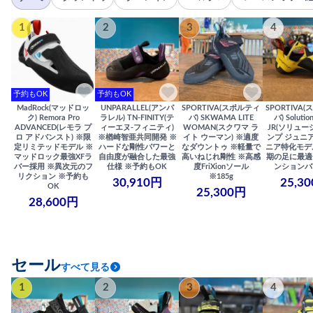
1
2
3
4
予約もOK
予約もOK
MadRock(マッドロッ
UNPARALLEL(アンパ
SPORTIVA(スポルティ
SPORTIVA
ク) Remora Pro
ラレル) TN-FINITY(テ
バ) SKWAMA LITE
バ) Solutio
ADVANCED(レモラ プ
ィーエヌ-フィニティ)
WOMAN(スクワマ ラ
JR(ソリュー
ロ アドバンスト) ※限
※楢崎智亜共同開発 ※
イト ウーマン) ※適度
ンプ ジュニア
定リミテッドモデル ※
ハードな剛性パワーと
なダウントゥ ※軽量で
ニア特化モデ
マッドロック最強XFラ
自由度が融合した最強
高いねじれ剛性 ※高感
期の足に最適
バー採用 ※異次元のフ
仕様 ※予約もOK
度FriXionソール
ンションバ
リクション ※予約も
※185g
30,910円
25,3
OK
25,300円
28,600円
セール
すべて見る
1
2
3
4