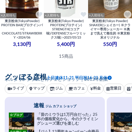
×入荷待ち
×入荷待ち
×入荷待ち
東京粉末(TokyoPowder)
東京粉末(Tokyo Powder)
東京粉末(Tokyo Powder)
PROTEIN BAR(プロテインバ
PROTEIN(プロテイン)
SHAKER(シェイカー) ※クラ
ー)
STRENGTH(ココア
イマー専用シェーカー ※奥
CHOCOLATE/STRAWBERR
味)/DEFENSE(フルーツミッ
まで洗えて衛生的 ※東京粉
Y >2024/06
クス味) >2025/05/23
末オリジナル
3,130円
5,400円
550円
15商品
グッぼる彦根
土日連休11-21 平日祝16-23 月休
ボルダリングジムとカフェとショップ｜2013年創業
ライブ
マップ
ジム
カフェ
料金
営業日
速報
ジム カフェ ショップ
「昔のミウラは1万円台だった」25
☆ブログ
年の価格変化から、今のクライミン
グシューズ選びを楽しむ
【ジム】13周年キャンペーン全商品