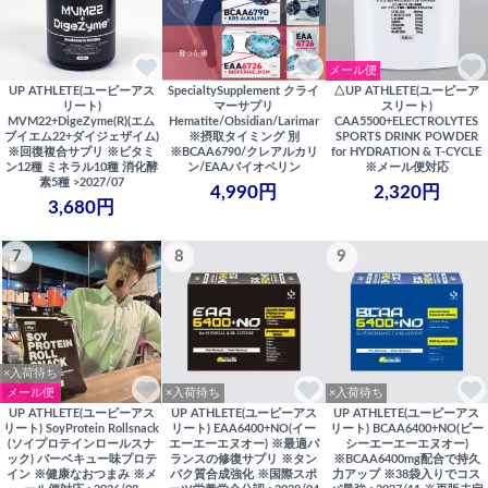
メール便
UP ATHLETE(ユーピーアス
SpecialtySupplement クライ
△UP ATHLETE(ユーピーア
リート)
マーサプリ
スリート)
MVM22+DigeZyme(R)(エム
Hematite/Obsidian/Larimar
CAA5500+ELECTROLYTES
ブイエム22+ダイジェザイム)
※摂取タイミング 別
SPORTS DRINK POWDER
※回復複合サプリ ※ビタミ
※BCAA6790/クレアルカリ
for HYDRATION & T-CYCLE
ン12種 ミネラル10種 消化酵
ン/EAAバイオペリン
※メール便対応
素5種 >2027/07
4,990円
2,320円
3,680円
7
8
9
×入荷待ち
メール便
×入荷待ち
×入荷待ち
UP ATHLETE(ユーピーアス
UP ATHLETE(ユーピーアス
UP ATHLETE(ユーピーアス
リート) SoyProtein Rollsnack
リート) EAA6400+NO(イー
リート) BCAA6400+NO(ビー
(ソイプロテインロールスナ
エーエーエヌオー) ※最適バ
シーエーエーエヌオー)
ック) バーベキュー味プロテ
ランスの修復サプリ ※タン
※BCAA6400mg配合で持久
イン ※健康なおつまみ ※メ
パク質合成強化 ※国際スポ
力アップ ※38袋入りでコス