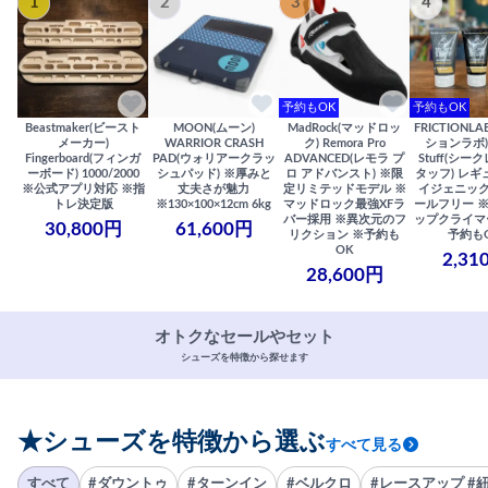
1
2
3
4
予約もOK
予約もOK
Beastmaker(ビースト
MOON(ムーン)
MadRock(マッドロッ
FRICTIONL
メーカー)
WARRIOR CRASH
ク) Remora Pro
ションラボ) S
Fingerboard(フィンガ
PAD(ウォリアークラッ
ADVANCED(レモラ プ
Stuff(シー
ーボード) 1000/2000
シュパッド) ※厚みと
ロ アドバンスト) ※限
タッフ) レギ
※公式アプリ対応 ※指
丈夫さが魅力
定リミテッドモデル ※
イジェニック
トレ決定版
※130×100×12cm 6kg
マッドロック最強XFラ
ールフリー 
バー採用 ※異次元のフ
ップクライマ
30,800円
61,600円
リクション ※予約も
予約も
OK
2,31
28,600円
オトクなセールやセット
シューズを特徴から探せます
★シューズを特徴から選ぶ
すべて見る
すべて
#ダウントゥ
#ターンイン
#ベルクロ
#レースアップ #