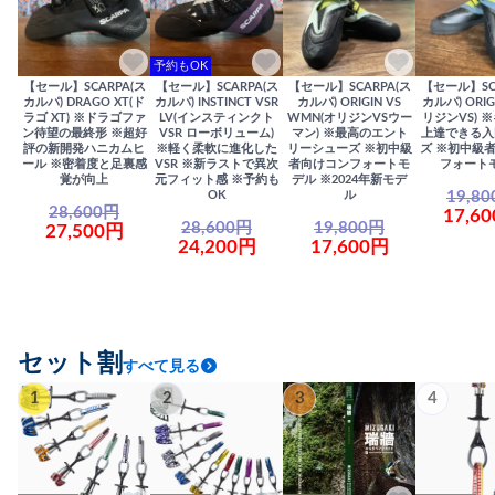
予約もOK
【セール】SCARPA(ス
【セール】SCARPA(ス
【セール】SCARPA(ス
【セール】SC
カルパ) DRAGO XT(ド
カルパ) INSTINCT VSR
カルパ) ORIGIN VS
カルパ) ORIG
ラゴ XT) ※ドラゴファ
LV(インスティンクト
WMN(オリジンVSウー
リジンVS) 
ン待望の最終形 ※超好
VSR ローボリューム)
マン) ※最高のエント
上達できる入
評の新開発ハニカムヒ
※軽く柔軟に進化した
リーシューズ ※初中級
ズ ※初中級
ール ※密着度と足裏感
VSR ※新ラストで異次
者向けコンフォートモ
フォート
覚が向上
元フィット感 ※予約も
デル ※2024年新モデ
19,8
OK
ル
28,600円
17,6
28,600円
19,800円
27,500円
24,200円
17,600円
セット割
すべて見る
1
2
3
4