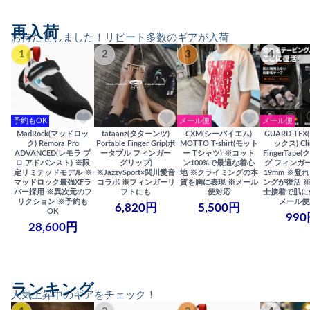
再入荷
お待たせしました！リピート多数のギアが入荷
1
2
3
4
予約もOK
メール便
メール便
MadRock(マッドロッ
tataanz(タターンツ)
CXM(シーバイエム)
GUARD-TE
ク) Remora Pro
Portable Finger Grip(ポ
MOTTO T-shirt(モット
ックス) Cli
ADVANCED(レモラ プ
ータブル フィンガー
ー Tシャツ) ※コット
FingerTap
ロ アドバンスト) ※限
グリップ)
ン100%で最適な着心
グ フィンガー
定リミテッドモデル ※
※JazzySport×関川愛音
地 ※クライミングの本
19mm ※登
マッドロック最強XFラ
コラボ ※フィンガーリ
質を胸に表現 ※メール
ングが復活 
バー採用 ※異次元のフ
フトにも
便対応
士接着で肌に
リクション ※予約も
メール便
6,820円
5,500円
OK
990
28,600円
ランキング
人気上昇中のギアをチェック！