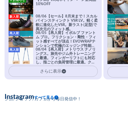
☆お知らせ
10%OFF
08/06【セール】8月末まで！スカル
新入荷
パ インスティンクト VSR LV。軽く柔
軟に進化したVSR。新ラスト(足型)で
異次元のフィット感。
08/05【再入荷】イボルブ ファント
再入荷
ム プロ。フリクション・剛性・フィ
ット感すべてが頂点！EVOWRAPテ
ンションで究極のエッジング性能を
08/04【再入荷】メトリウス ナノリ
再入荷
実現。進化系ラバーEvo-74はTRAX
ングス。旅先やジム外トレーニング
を凌駕する粘着力で極小ホールドに
に最適。フィンガーリフトにも対応
安心感。
し、指ごとの負荷管理に最適。クラ
イマーの指を本気で鍛えるギア。
さらに表示
Instagram
すべて見る
ジム/ショップ/カフェから毎日発信中！