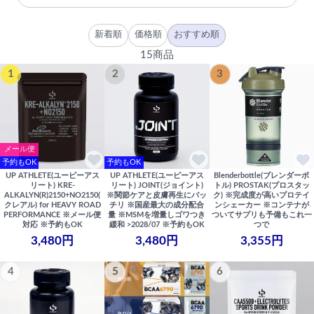
新着順
価格順
おすすめ順
15商品
1
2
3
メール便
予約もOK
予約もOK
UP ATHLETE(ユーピーアス
UP ATHLETE(ユーピーアス
Blenderbottle(ブレンダーボ
リート) KRE-
リート) JOINT(ジョイント)
トル) PROSTAK(プロスタッ
ALKALYN(R)2150+NO2150(
※関節ケアと皮膚再生にバッ
ク) ※完成度が高いプロテイ
クレアル) for HEAVY ROAD
チリ ※国産最大の成分配合
ンシェーカー ※コンテナが
PERFORMANCE ※メール便
量 ※MSMを増量しゴワつき
ついてサプリも予備もこれ一
対応 ※予約もOK
緩和 >2028/07 ※予約もOK
つで
3,480円
3,480円
3,355円
4
5
6