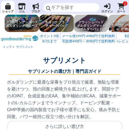
0
ショップ
ジム
ブログ
ログイン
カート
クライミングシューズ
チョーク ブラシ
クラッシュパッド
リードクラ
ボルダリングシューズ
チョークバッグ
ボルダリングマット
ロープクラ
ボルダーパッド
沢登
ポイント3倍
メール便199円 4980円で送料無料
初
8/31まで
宅急便498円～ 8980円で送料無料
+レビュ
トップ
サプリメント
サプリメント
サプリメントの選び方｜専門店ガイド
ボルダリングに最適な栄養をプロ視点で厳選。無駄な増量
を避けつつ、指の回復と瞬発力を底上げします。関節ケア
のJOINT、合成促進のEAA、集中補給のBCAA、減量サポー
トのL-カルニチンまでラインナップ。ドーピング配慮・
GMP準拠の国内製造でお子様や選手にも安心。痛み予防と
回復、パワー維持に役立つ使い分けを解説。
さらに詳しい選び方