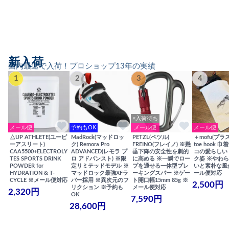
新入荷
国内最速で入荷！プロショップ13年の実績
1
2
3
4
×入荷待ち
メール便
予約もOK
メール便
メール便
△UP ATHLETE(ユーピ
MadRock(マッドロッ
PETZL(ペツル)
＋mofu(プラ
ーアスリート)
ク) Remora Pro
FREINO(フレイノ) ※懸
toe hook 
CAA5500+ELECTROLY
ADVANCED(レモラ プ
垂下降の安全性を劇的
コの愛らしい
TES SPORTS DRINK
ロ アドバンスト) ※限
に高める ※一瞬でロー
ク姿 ※やわ
POWDER for
定リミテッドモデル ※
プを通せる一体型ブレ
いと素朴な風
HYDRATION & T-
マッドロック最強XFラ
ーキングスパー ※ゲー
ール便対応
CYCLE ※メール便対応
バー採用 ※異次元のフ
ト開口幅15mm 85g ※
2,500円
リクション ※予約も
メール便対応
2,320円
OK
7,590円
28,600円