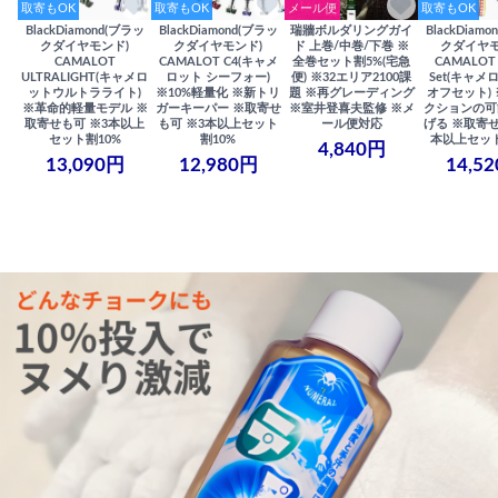
取寄もOK
取寄もOK
メール便
取寄もOK
BlackDiamond(ブラッ
BlackDiamond(ブラッ
瑞牆ボルダリングガイ
BlackDiam
クダイヤモンド)
クダイヤモンド)
ド 上巻/中巻/下巻 ※
クダイヤモ
CAMALOT
CAMALOT C4(キャメ
全巻セット割5%(宅急
CAMALOT 
ULTRALIGHT(キャメロ
ロット シーフォー)
便) ※32エリア2100課
Set(キャメロ
ットウルトラライト)
※10%軽量化 ※新トリ
題 ※再グレーディング
オフセット)
※革命的軽量モデル ※
ガーキーパー ※取寄せ
※室井登喜夫監修 ※メ
クションの可
取寄せも可 ※3本以上
も可 ※3本以上セット
ール便対応
げる ※取寄せ
セット割10%
割10%
本以上セット
4,840円
13,090円
12,980円
14,5