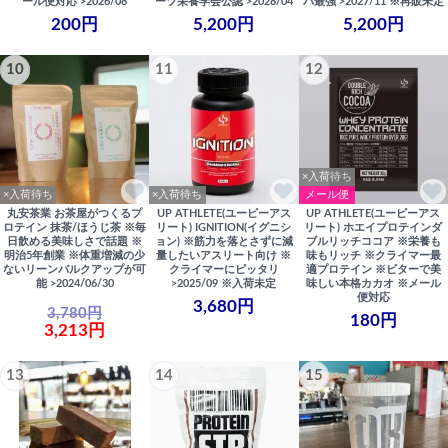
ール便対応 >2026/08
ーツ栄養学会公認 >2028/04
パ最強 >2027/11 ※再販未定
200円
5,200円
5,200円
10
11
12
×入荷待ち
×入荷待ち
×入荷待ち
メール便
丸安茶業 お茶屋がつくるプ
UP ATHLETE(ユーピーアス
UP ATHLETE(ユーピーアス
ロテイン 抹茶/ほうじ茶 ※毎
リート) IGNITION(イグニシ
リート) ホエイプロテインダ
日飲める美味しさで話題 ※
ョン) ※筋力を落とさずに減
ブルリッチココア ※栄養も
明治5年創業 ※体重増減の少
量したいアスリート向け ※
味もリッチ ※クライマー最
ないリーンバルクアップが可
クライマーにピッタリ
適プロテイン ※ビターで美
能 >2024/06/30
>2025/09 ※入荷未定
味しい本格カカオ ※メール
便対応
3,680円
3,780円
180円
3,213円
13
14
15