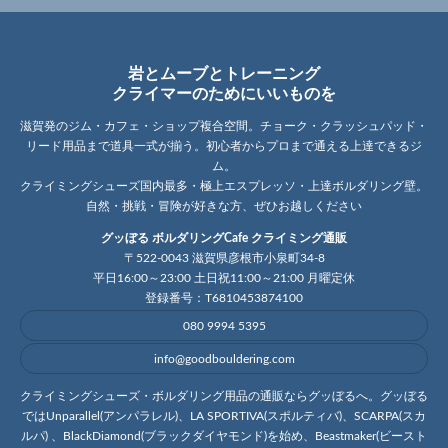
岩とムーブとトレーニング
クライマーのためにいいものを
滋賀発のジム・カフェ・ショップ複合空間。チョーク・クラッシュパッド・
リード用品まで道具一式が揃う。初心者からプロまで通える上達できるジ
ム。
クライミングシューズ国内最多・極上エスプレッソ・上達ボルダリング壁。
自然・挑戦・冒険が好きな方、ぜひお越しください
グッぼる ボルダリングCafe クライミング通販
〒522-0043 滋賀県彦根市小泉町34-8
平日16:00～23:00 土日祝11:00～21:00 月曜定休
登録番号：T6810453874100
080 9994 5395
info@goodbouldering.com
クライミングシューズ・ボルダリング用品の通販ならグッぼるへ。グッぼる
ではUnparallel(アンパラレル)、LA SPORTIVA(スポルティバ)、SCARPA(スカ
ルパ) 、BlackDiamond(ブラックダイヤモンド)を始め、Beastmaker(ビースト