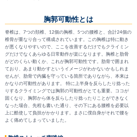
胸郭可動性とは
脊椎は、7つの頚椎、12個の胸椎、5つの腰椎と、合計24個の
椎骨が重なり合って構成されています。この胸椎は特に動き
が悪くなりやすいので、ここを改善するだけでもクライミン
グだけでなくあらゆる日常動作が楽になります。胸椎と肋骨
がどのくらい動くか、これが胸郭可動性です。肋骨で囲まれ
ており、あまり動かすというイメージがわかないかもしれま
せんが、肋骨で内臓を守っている箇所でありながら、本来は
かなりの可動性があります。 特に上半身を反らしたり捻った
りするクライミングでは胸郭の可動性がとても重要。ココが
固くなり、胸郭から体を反らしたり捻ったりことができなく
なった場合、先程も書いた通り、その下にある腰椎を必要以
上に酷使して負担がかかります。まさに僕自身がそれで腰を
よく痛めてしまっていました。