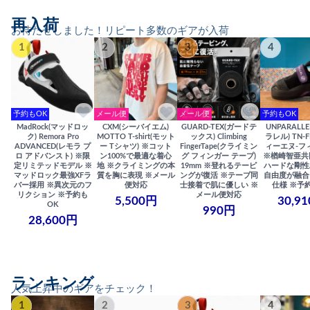
再入荷
お待たせしました！リピート多数のギアが入荷
1
2
3
4
予約もOK
メール便
メール便
予約もOK
MadRock(マッドロッ
CXM(シーバイエム)
GUARD-TEX(ガードテ
UNPARALL
ク) Remora Pro
MOTTO T-shirt(モット
ックス) Climbing
ラレル) TN-F
ADVANCED(レモラ プ
ー Tシャツ) ※コット
FingerTape(クライミン
ィーエヌ-フ
ロ アドバンスト) ※限
ン100%で最適な着心
グ フィンガー テープ)
※楢崎智亜共
定リミテッドモデル ※
地 ※クライミングの本
19mm ※登れるテーピ
ハードな剛性
マッドロック最強XFラ
質を胸に表現 ※メール
ングが復活 ※テープ同
自由度が融合
バー採用 ※異次元のフ
便対応
士接着で肌に優しい ※
仕様 ※予
リクション ※予約も
メール便対応
5,500円
30,9
OK
990円
28,600円
ランキング
人気上昇中のギアをチェック！
1
2
3
4