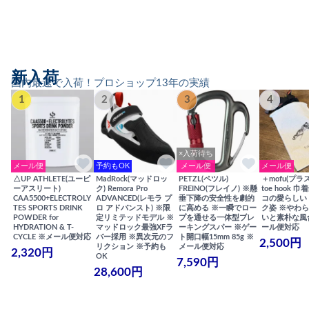
新入荷
国内最速で入荷！プロショップ13年の実績
1
2
3
4
×入荷待ち
メール便
予約もOK
メール便
メール便
△UP ATHLETE(ユーピ
MadRock(マッドロッ
PETZL(ペツル)
＋mofu(プラ
ーアスリート)
ク) Remora Pro
FREINO(フレイノ) ※懸
toe hook 
CAA5500+ELECTROLY
ADVANCED(レモラ プ
垂下降の安全性を劇的
コの愛らしい
TES SPORTS DRINK
ロ アドバンスト) ※限
に高める ※一瞬でロー
ク姿 ※やわ
POWDER for
定リミテッドモデル ※
プを通せる一体型ブレ
いと素朴な風
HYDRATION & T-
マッドロック最強XFラ
ーキングスパー ※ゲー
ール便対応
CYCLE ※メール便対応
バー採用 ※異次元のフ
ト開口幅15mm 85g ※
2,500円
リクション ※予約も
メール便対応
2,320円
OK
7,590円
28,600円