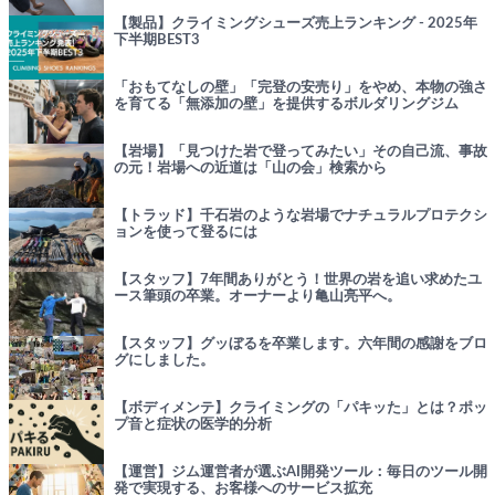
【製品】クライミングシューズ売上ランキング - 2025年
下半期BEST3
「おもてなしの壁」「完登の安売り」をやめ、本物の強さ
を育てる「無添加の壁」を提供するボルダリングジム
【岩場】「見つけた岩で登ってみたい」その自己流、事故
の元！岩場への近道は「山の会」検索から
【トラッド】千石岩のような岩場でナチュラルプロテクシ
ョンを使って登るには
【スタッフ】7年間ありがとう！世界の岩を追い求めたユ
ース筆頭の卒業。オーナーより亀山亮平へ。
【スタッフ】グッぼるを卒業します。六年間の感謝をブロ
グにしました。
【ボディメンテ】クライミングの「パキッた」とは？ポッ
プ音と症状の医学的分析
【運営】ジム運営者が選ぶAI開発ツール：毎日のツール開
発で実現する、お客様へのサービス拡充