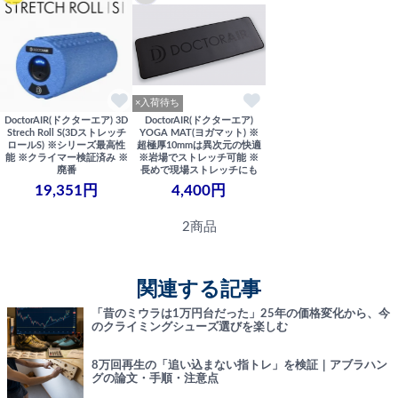
×入荷待ち
DoctorAIR(ドクターエア) 3D
DoctorAIR(ドクターエア)
Strech Roll S(3Dストレッチ
YOGA MAT(ヨガマット) ※
ロールS) ※シリーズ最高性
超極厚10mmは異次元の快適
能 ※クライマー検証済み ※
※岩場でストレッチ可能 ※
廃番
長めで現場ストレッチにも
19,351円
4,400円
2商品
関連する記事
「昔のミウラは1万円台だった」25年の価格変化から、今
のクライミングシューズ選びを楽しむ
8万回再生の「追い込まない指トレ」を検証｜アブラハン
グの論文・手順・注意点