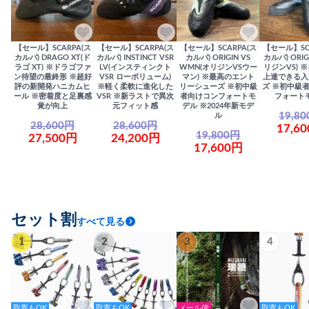
【セール】SCARPA(ス
【セール】SCARPA(ス
【セール】SCARPA(ス
【セール】SC
カルパ) DRAGO XT(ド
カルパ) INSTINCT VSR
カルパ) ORIGIN VS
カルパ) ORIG
ラゴ XT) ※ドラゴファ
LV(インスティンクト
WMN(オリジンVSウー
リジンVS) 
ン待望の最終形 ※超好
VSR ローボリューム)
マン) ※最高のエント
上達できる入
評の新開発ハニカムヒ
※軽く柔軟に進化した
リーシューズ ※初中級
ズ ※初中級
ール ※密着度と足裏感
VSR ※新ラストで異次
者向けコンフォートモ
フォート
覚が向上
元フィット感
デル ※2024年新モデ
19,8
ル
28,600円
28,600円
17,6
19,800円
27,500円
24,200円
17,600円
セット割
すべて見る
1
2
3
4
取寄もOK
取寄もOK
メール便
取寄もOK