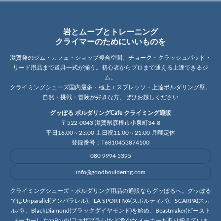
岩とムーブとトレーニング
クライマーのためにいいものを
滋賀発のジム・カフェ・ショップ複合空間。チョーク・クラッシュパッド・
リード用品まで道具一式が揃う。初心者からプロまで通える上達できるジ
ム。
クライミングシューズ国内最多・極上エスプレッソ・上達ボルダリング壁。
自然・挑戦・冒険が好きな方、ぜひお越しください
グッぼる ボルダリングCafe クライミング通販
〒522-0043 滋賀県彦根市小泉町34-8
平日16:00～23:00 土日祝11:00～21:00 月曜定休
登録番号：T6810453874100
080 9994 5395
info@goodbouldering.com
クライミングシューズ・ボルダリング用品の通販ならグッぼるへ。グッぼる
ではUnparallel(アンパラレル)、LA SPORTIVA(スポルティバ)、SCARPA(スカ
ルパ) 、BlackDiamond(ブラックダイヤモンド)を始め、Beastmaker(ビースト
メーカー)、fazaBrush(ファザブラシ)など希少なメーカーも取り揃えていま