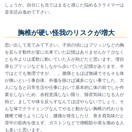
しょうか。自分にも当てはまると感じた悩めるクライマーは
是非読み進めて下さい。
胸椎が硬い怪我のリスクが増大
思い出して見てみて下さい。子供の頃にはブリッジなどの胸
を反らす動作が楽に出来ていた記憶はありませんか？少なく
とも今よりは柔軟に動いていた人が殆どだと思います。僕自
身もブリッジなどをしながら歩いていた記憶があります。今
ではとても無理ですが、、。腰痛ともほぼ無縁でそもそも体
が痛いという事自体、外傷を除けば滅多にない事でした。大
人になると日常生活や仕事において基本的に体の前でしか作
業をしないため、余程意識しない限り、猫背気味になる人が
殆ど。ましてや体を反らすなんてほぼやらないでしょう。そ
んな体でクライミングなんてやると動かない胸椎の代わりを
腰椎で補うようになり、腰痛が発生したり、巻き肩気味だと
背中の筋肉を使えず、ガストンなどで僧帽筋や肩を痛める人
も多いと思います。