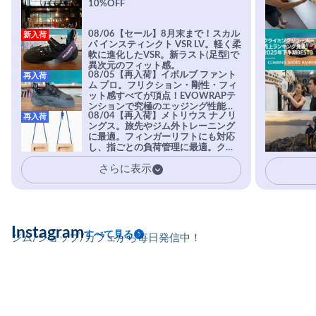
10%OFF
08/06【セール】8月末まで！スカル
新入荷
パ インスティンクト VSR LV。軽く柔
軟に進化したVSR。新ラスト(足型)で
異次元のフィット感。
08/05【再入荷】イボルブ ファント
再入荷
ム プロ。フリクション・剛性・フィ
ット感すべてが頂点！EVOWRAPテ
ンションで究極のエッジング性能を
08/04【再入荷】メトリウス ナノリ
再入荷
実現。進化系ラバーEvo-74はTRAX
ングス。旅先やジム外トレーニング
を凌駕する粘着力で極小ホールドに
に最適。フィンガーリフトにも対応
安心感。
し、指ごとの負荷管理に最適。クラ
イマーの指を本気で鍛えるギア。
さらに表示
Instagram
すべて見る
ジム/ショップ/カフェから毎日発信中！