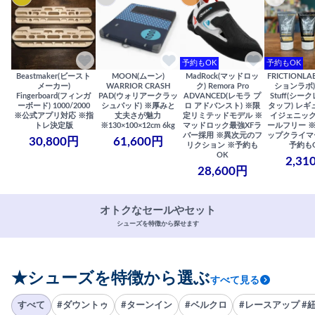
予約もOK
予約もOK
Beastmaker(ビースト
MOON(ムーン)
MadRock(マッドロッ
FRICTIONL
メーカー)
WARRIOR CRASH
ク) Remora Pro
ションラボ) S
Fingerboard(フィンガ
PAD(ウォリアークラッ
ADVANCED(レモラ プ
Stuff(シー
ーボード) 1000/2000
シュパッド) ※厚みと
ロ アドバンスト) ※限
タッフ) レギ
※公式アプリ対応 ※指
丈夫さが魅力
定リミテッドモデル ※
イジェニック
トレ決定版
※130×100×12cm 6kg
マッドロック最強XFラ
ールフリー 
バー採用 ※異次元のフ
ップクライマ
30,800円
61,600円
リクション ※予約も
予約も
OK
2,31
28,600円
オトクなセールやセット
シューズを特徴から探せます
★シューズを特徴から選ぶ
すべて見る
すべて
#ダウントゥ
#ターンイン
#ベルクロ
#レースアップ #