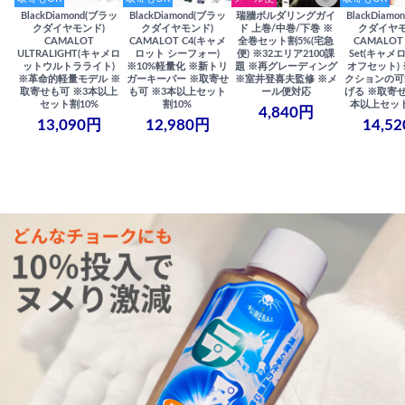
BlackDiamond(ブラッ
BlackDiamond(ブラッ
瑞牆ボルダリングガイ
BlackDiam
クダイヤモンド)
クダイヤモンド)
ド 上巻/中巻/下巻 ※
クダイヤモ
CAMALOT
CAMALOT C4(キャメ
全巻セット割5%(宅急
CAMALOT 
ULTRALIGHT(キャメロ
ロット シーフォー)
便) ※32エリア2100課
Set(キャメロ
ットウルトラライト)
※10%軽量化 ※新トリ
題 ※再グレーディング
オフセット)
※革命的軽量モデル ※
ガーキーパー ※取寄せ
※室井登喜夫監修 ※メ
クションの可
取寄せも可 ※3本以上
も可 ※3本以上セット
ール便対応
げる ※取寄せ
セット割10%
割10%
本以上セット
4,840円
13,090円
12,980円
14,5