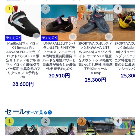
1
2
3
4
予約もOK
予約もOK
MadRock(マッドロッ
UNPARALLEL(アンパ
SPORTIVA(スポルティ
SPORTIVA
ク) Remora Pro
ラレル) TN-FINITY(テ
バ) SKWAMA LITE
バ) Solutio
ADVANCED(レモラ プ
ィーエヌ-フィニティ)
WOMAN(スクワマ ラ
JR(ソリュー
ロ アドバンスト) ※限
※楢崎智亜共同開発 ※
イト ウーマン) ※適度
ンプ ジュニア
定リミテッドモデル ※
ハードな剛性パワーと
なダウントゥ ※軽量で
ニア特化モデ
マッドロック最強XFラ
自由度が融合した最強
高いねじれ剛性 ※高感
期の足に最適
バー採用 ※異次元のフ
仕様 ※予約もOK
度FriXionソール
ンションバ
リクション ※予約も
※185g
30,910円
25,3
OK
25,300円
28,600円
セール
すべて見る
1
2
3
4