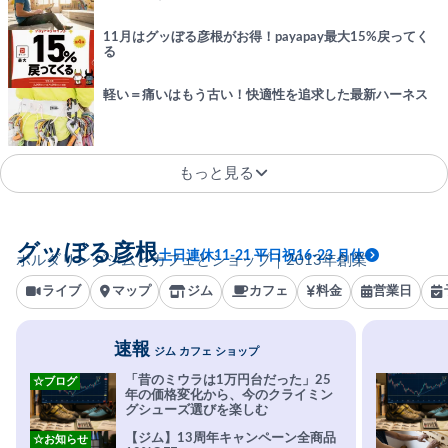
11月はグッぼる彦根がお得！payapay最大15%戻ってく
る
軽い＝痛いはもう古い！快適性を追求した最新ハーネス
もっと見る
グッぼる彦根
土日連休11-21 平日祝16-23 月休
ボルダリングジムとカフェとショップ｜2013年創業
ライブ
マップ
ジム
カフェ
料金
営業日
速報
ジム カフェ ショップ
「昔のミウラは1万円台だった」25
☆ブログ
年の価格変化から、今のクライミン
グシューズ選びを楽しむ
【ジム】13周年キャンペーン全商品
☆お知らせ