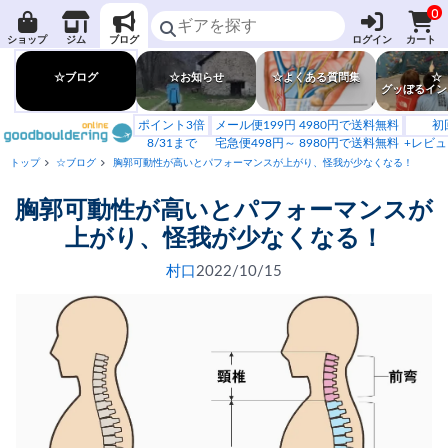
0
ショップ
ジム
ブログ
ログイン
カート
☆ブログ
☆お知らせ
☆よくある質問集
☆
グッぼるイン
ポイント3倍
メール便199円 4980円で送料無料
初
8/31まで
宅急便498円～ 8980円で送料無料
+レビュ
トップ
☆ブログ
胸郭可動性が高いとパフォーマンスが上がり、怪我が少なくなる！
胸郭可動性が高いとパフォーマンスが
上がり、怪我が少なくなる！
村口
2022/10/15