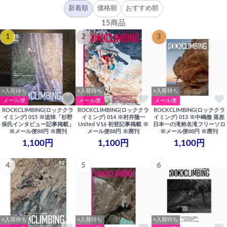
新着順
価格順
おすすめ順
15商品
1
2
3
×入荷待ち
×入荷待ち
×入荷待ち
メール便
メール便
メール便
ROCKCLIMBING(ロッククラ
ROCKCLIMBING(ロッククラ
ROCKCLIMBING(ロッククラ
イミング) 015 ※追悼「杉野
イミング) 014 ※村井隆一
イミング) 013 ※中嶋徹 落差
保氏インタビュー記事掲載」
United V16 初登記事掲載 ※
日本一の滝称名滝フリーソロ
※メール便88円 ※廃刊
メール便88円 ※廃刊
※メール便88円 ※廃刊
1,100円
1,100円
1,100円
4
5
6
×入荷待ち
×入荷待ち
×入荷待ち