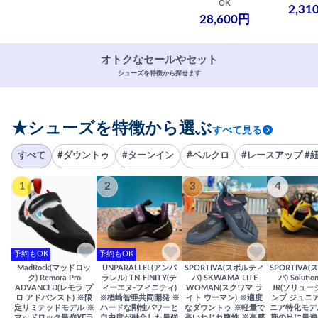
OK
2,31
28,600円
オトクなセールやセット
シューズを特徴から探せます
★シューズを特徴から選ぶ
すべて見る
すべて
#ダウントゥ
#ターンイン
#ベルクロ
#レースアップ #
1
2
3
4
予約もOK
予約もOK
MadRock(マッドロッ
UNPARALLEL(アンパ
SPORTIVA(スポルティ
SPORTIVA
ク) Remora Pro
ラレル) TN-FINITY(テ
バ) SKWAMA LITE
バ) Solutio
ADVANCED(レモラ プ
ィーエヌ-フィニティ)
WOMAN(スクワマ ラ
JR(ソリュー
ロ アドバンスト) ※限
※楢崎智亜共同開発 ※
イト ウーマン) ※適度
ンプ ジュニア
定リミテッドモデル ※
ハードな剛性パワーと
なダウントゥ ※軽量で
ニア特化モデ
マッドロック最強XFラ
自由度が融合した最強
高いねじれ剛性 ※高感
期の足に最適