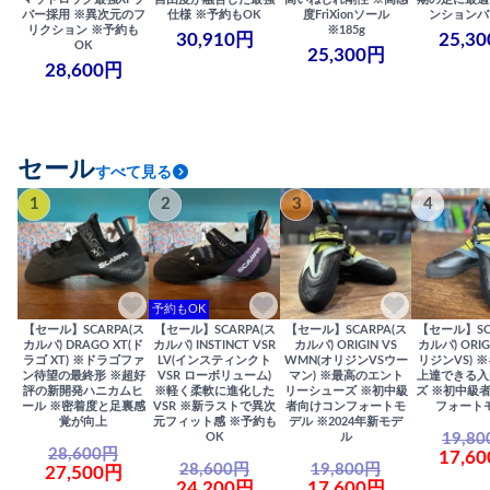
バー採用 ※異次元のフ
仕様 ※予約もOK
度FriXionソール
ンションバ
リクション ※予約も
※185g
30,910円
25,3
OK
25,300円
28,600円
セール
すべて見る
1
2
3
4
予約もOK
【セール】SCARPA(ス
【セール】SCARPA(ス
【セール】SCARPA(ス
【セール】SC
カルパ) DRAGO XT(ド
カルパ) INSTINCT VSR
カルパ) ORIGIN VS
カルパ) ORIG
ラゴ XT) ※ドラゴファ
LV(インスティンクト
WMN(オリジンVSウー
リジンVS) 
ン待望の最終形 ※超好
VSR ローボリューム)
マン) ※最高のエント
上達できる入
評の新開発ハニカムヒ
※軽く柔軟に進化した
リーシューズ ※初中級
ズ ※初中級
ール ※密着度と足裏感
VSR ※新ラストで異次
者向けコンフォートモ
フォート
覚が向上
元フィット感 ※予約も
デル ※2024年新モデ
19,8
OK
ル
28,600円
17,6
28,600円
19,800円
27,500円
24,200円
17,600円