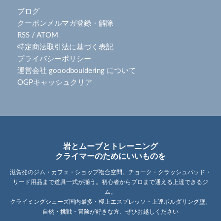
ブログ
クーポンメルマガ登録・解除
RSS
/
ATOM
特定商法取引法に基づく表記
プライバシーポリシー
運営会社 gooodbouldering について
OGPキャッシュクリア
岩とムーブとトレーニング
クライマーのためにいいものを
滋賀発のジム・カフェ・ショップ複合空間。チョーク・クラッシュパッド・
リード用品まで道具一式が揃う。初心者からプロまで通える上達できるジ
ム。
クライミングシューズ国内最多・極上エスプレッソ・上達ボルダリング壁。
自然・挑戦・冒険が好きな方、ぜひお越しください