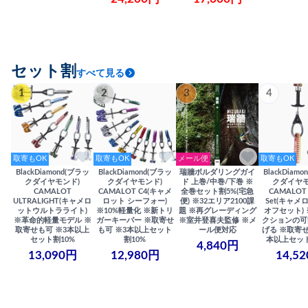
セット割
すべて見る
1
2
3
4
取寄もOK
取寄もOK
メール便
取寄もOK
BlackDiamond(ブラッ
BlackDiamond(ブラッ
瑞牆ボルダリングガイ
BlackDiam
クダイヤモンド)
クダイヤモンド)
ド 上巻/中巻/下巻 ※
クダイヤモ
CAMALOT
CAMALOT C4(キャメ
全巻セット割5%(宅急
CAMALOT 
ULTRALIGHT(キャメロ
ロット シーフォー)
便) ※32エリア2100課
Set(キャメロ
ットウルトラライト)
※10%軽量化 ※新トリ
題 ※再グレーディング
オフセット)
※革命的軽量モデル ※
ガーキーパー ※取寄せ
※室井登喜夫監修 ※メ
クションの可
取寄せも可 ※3本以上
も可 ※3本以上セット
ール便対応
げる ※取寄せ
セット割10%
割10%
本以上セット
4,840円
13,090円
12,980円
14,5