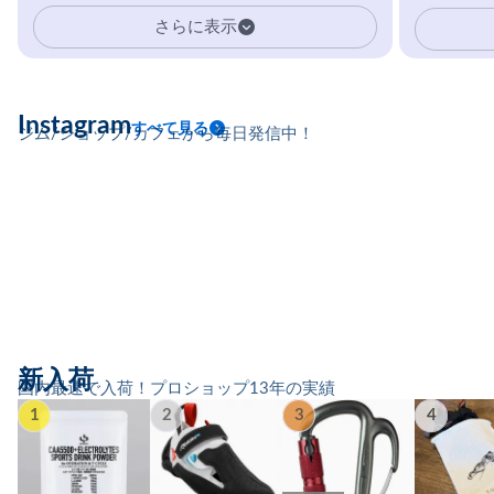
慣。高強度・高頻度のトレーニング
さらに表示
に耐えられる体を目指すクライマー
に、圧倒的支持を受ける専用設計サ
プリ。
Instagram
すべて見る
ジム/ショップ/カフェから毎日発信中！
新入荷
国内最速で入荷！プロショップ13年の実績
1
2
3
4