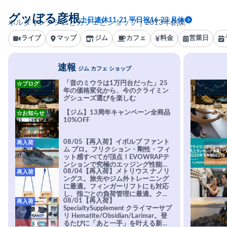
グッぼる彦根
土日連休11-21 平日祝16-23 月休
ボルダリングジムとカフェとショップ｜2013年創業
ライブ
マップ
ジム
カフェ
料金
営業日
速報
ジム カフェ ショップ
「昔のミウラは1万円台だった」25
☆ブログ
年の価格変化から、今のクライミン
グシューズ選びを楽しむ
【ジム】13周年キャンペーン全商品
☆お知らせ
10%OFF
08/05【再入荷】イボルブ ファント
再入荷
ム プロ。フリクション・剛性・フィ
ット感すべてが頂点！EVOWRAPテ
ンションで究極のエッジング性能を
08/04【再入荷】メトリウス ナノリ
再入荷
実現。進化系ラバーEvo-74はTRAX
ングス。旅先やジム外トレーニング
を凌駕する粘着力で極小ホールドに
に最適。フィンガーリフトにも対応
安心感。
し、指ごとの負荷管理に最適。クラ
08/01【再入荷】
再入荷
イマーの指を本気で鍛えるギア。
SpecialtySupplement クライマーサプ
リ Hematite/Obsidian/Larimar。登
るたびに「あと一手」を叶える新習