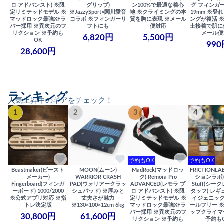
ロ アドバンスト) ※限
グリップ)
ン100%で最適な着心
グ フィンガー
定リミテッドモデル ※
※JazzySport×関川愛音
地 ※クライミングの本
19mm ※登
マッドロック最強XFラ
コラボ ※フィンガーリ
質を胸に表現 ※メール
ングが復活 
バー採用 ※異次元のフ
フトにも
便対応
士接着で肌に
リクション ※予約も
メール便
6,820円
5,500円
OK
990
28,600円
ランキング
人気上昇中のギアをチェック！
1
2
3
4
予約もOK
予約もOK
Beastmaker(ビースト
MOON(ムーン)
MadRock(マッドロッ
FRICTIONL
メーカー)
WARRIOR CRASH
ク) Remora Pro
ションラボ) S
Fingerboard(フィンガ
PAD(ウォリアークラッ
ADVANCED(レモラ プ
Stuff(シー
ーボード) 1000/2000
シュパッド) ※厚みと
ロ アドバンスト) ※限
タッフ) レギ
※公式アプリ対応 ※指
丈夫さが魅力
定リミテッドモデル ※
イジェニック
トレ決定版
※130×100×12cm 6kg
マッドロック最強XFラ
ールフリー 
バー採用 ※異次元のフ
ップクライマ
30,800円
61,600円
リクション ※予約も
予約も