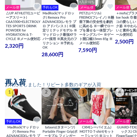
×入荷待ち
メール便
予約もOK
メール便
メール便
△UP ATHLETE(ユーピ
MadRock(マッドロッ
PETZL(ペツル)
＋mofu(プラ
ーアスリート)
ク) Remora Pro
FREINO(フレイノ) ※懸
toe hook 
CAA5500+ELECTROLY
ADVANCED(レモラ プ
垂下降の安全性を劇的
コの愛らしい
TES SPORTS DRINK
ロ アドバンスト) ※限
に高める ※一瞬でロー
ク姿 ※やわ
POWDER for
定リミテッドモデル ※
プを通せる一体型ブレ
いと素朴な風
HYDRATION & T-
マッドロック最強XFラ
ーキングスパー ※ゲー
ール便対応
CYCLE ※メール便対応
バー採用 ※異次元のフ
ト開口幅15mm 85g ※
2,500円
リクション ※予約も
メール便対応
2,320円
OK
7,590円
28,600円
再入荷
お待たせしました！リピート多数のギアが入荷
1
2
3
4
予約もOK
メール便
メール便
MadRock(マッドロッ
tataanz(タターンツ)
CXM(シーバイエム)
GUARD-TE
ク) Remora Pro
Portable Finger Grip(ポ
MOTTO T-shirt(モット
ックス) Cli
ADVANCED(レモラ プ
ータブル フィンガー
ー Tシャツ) ※コット
FingerTap