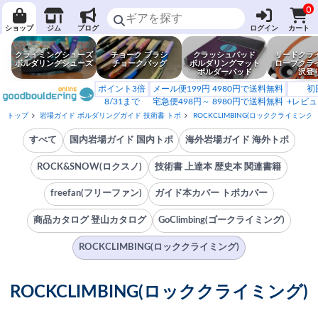
0
ショップ
ジム
ブログ
ログイン
カート
クライミングシューズ
チョーク ブラシ
クラッシュパッド
リードクラ
ボルダリングシューズ
チョークバッグ
ボルダリングマット
ロープクラ
ボルダーパッド
沢登
ポイント3倍
メール便199円 4980円で送料無料
初
8/31まで
宅急便498円～ 8980円で送料無料
+レビュ
トップ
岩場ガイド ボルダリングガイド 技術書 トポ
ROCKCLIMBING(ロッククライミング)
すべて
国内岩場ガイド 国内トポ
海外岩場ガイド 海外トポ
ROCK&SNOW(ロクスノ)
技術書 上達本 歴史本 関連書籍
freefan(フリーファン)
ガイド本カバー トポカバー
商品カタログ 登山カタログ
GoClimbing(ゴークライミング)
ROCKCLIMBING(ロッククライミング)
ROCKCLIMBING(ロッククライミング)