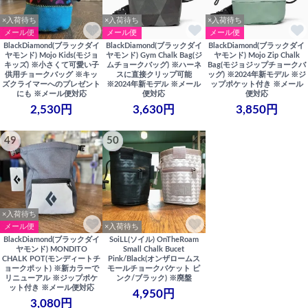
×入荷待ち
×入荷待ち
×入荷待ち
メール便
メール便
メール便
BlackDiamond(ブラックダイ
BlackDiamond(ブラックダイ
BlackDiamond(ブラックダイ
ヤモンド) Mojo Kids(モジョ
ヤモンド) Gym Chalk Bag(ジ
ヤモンド) Mojo Zip Chalk
キッズ) ※小さくて可愛い子
ムチョークバッグ) ※ハーネ
Bag(モジョジップチョークバ
供用チョークバッグ ※キッ
スに直接クリップ可能
ッグ) ※2024年新モデル ※ジ
ズクライマーへのプレゼント
※2024年新モデル ※メール
ップポケット付き ※メール
にも ※メール便対応
便対応
便対応
2,530円
3,630円
3,850円
49
50
×入荷待ち
メール便
×入荷待ち
BlackDiamond(ブラックダイ
SoiLL(ソイル) OnTheRoam
ヤモンド) MONDITO
Small Chalk Bucet
CHALK POT(モンディートチ
Pink/Black(オンザロームス
ョークポット) ※新カラーで
モールチョークバケット ピ
リニューアル ※ジップポケ
ンク/ブラック) ※廃盤
ット付き ※メール便対応
4,950円
3,080円