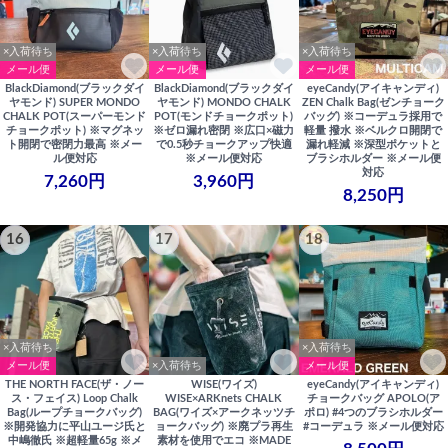
×入荷待ち
×入荷待ち
×入荷待ち
メール便
メール便
メール便
BlackDiamond(ブラックダイ
BlackDiamond(ブラックダイ
eyeCandy(アイキャンディ)
ヤモンド) SUPER MONDO
ヤモンド) MONDO CHALK
ZEN Chalk Bag(ゼンチョーク
CHALK POT(スーパーモンド
POT(モンドチョークポット)
バッグ) ※コーデュラ採用で
チョークポット) ※マグネッ
※ゼロ漏れ密閉 ※広口×磁力
軽量 撥水 ※ベルクロ開閉で
ト開閉で密閉力最高 ※メー
で0.5秒チョークアップ快適
漏れ軽減 ※深型ポケットと
ル便対応
※メール便対応
ブラシホルダー ※メール便
対応
7,260円
3,960円
8,250円
16
17
18
×入荷待ち
×入荷待ち
メール便
×入荷待ち
メール便
THE NORTH FACE(ザ・ノー
WISE(ワイズ)
eyeCandy(アイキャンディ)
ス・フェイス) Loop Chalk
WISE×ARKnets CHALK
チョークバッグ APOLO(ア
Bag(ループチョークバッグ)
BAG(ワイズ×アークネッツチ
ポロ) #4つのブラシホルダー
※開発協力に平山ユージ氏と
ョークバッグ) ※廃プラ再生
#コーデュラ ※メール便対応
中嶋徹氏 ※超軽量65g ※メ
素材を使用でエコ ※MADE