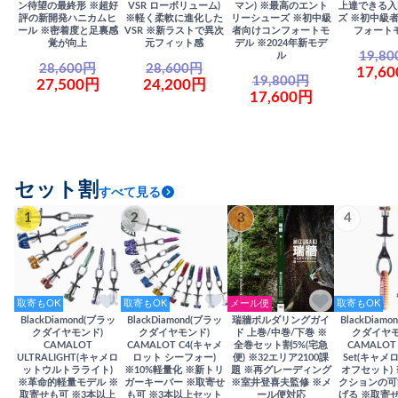
ン待望の最終形 ※超好
VSR ローボリューム)
マン) ※最高のエント
上達できる入
評の新開発ハニカムヒ
※軽く柔軟に進化した
リーシューズ ※初中級
ズ ※初中級
ール ※密着度と足裏感
VSR ※新ラストで異次
者向けコンフォートモ
フォート
覚が向上
元フィット感
デル ※2024年新モデ
19,8
ル
28,600円
28,600円
17,6
19,800円
27,500円
24,200円
17,600円
セット割
すべて見る
1
2
3
4
取寄もOK
取寄もOK
メール便
取寄もOK
BlackDiamond(ブラッ
BlackDiamond(ブラッ
瑞牆ボルダリングガイ
BlackDiam
クダイヤモンド)
クダイヤモンド)
ド 上巻/中巻/下巻 ※
クダイヤモ
CAMALOT
CAMALOT C4(キャメ
全巻セット割5%(宅急
CAMALOT 
ULTRALIGHT(キャメロ
ロット シーフォー)
便) ※32エリア2100課
Set(キャメロ
ットウルトラライト)
※10%軽量化 ※新トリ
題 ※再グレーディング
オフセット)
※革命的軽量モデル ※
ガーキーパー ※取寄せ
※室井登喜夫監修 ※メ
クションの可
取寄せも可 ※3本以上
も可 ※3本以上セット
ール便対応
げる ※取寄せ