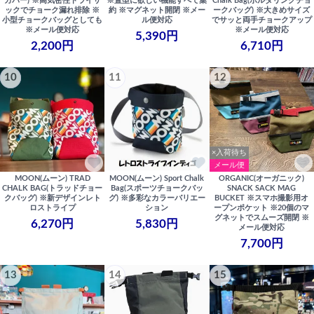
カバー) ※高気密性ドライサ
※置型に欲しい機能すべて集
Chalk Bag(ボルダリングチョ
ックでチョーク漏れ排除 ※
約 ※マグネット開閉 ※メー
ークバッグ) ※大きめサイズ
小型チョークバッグとしても
ル便対応
でサッと両手チョークアップ
※メール便対応
※メール便対応
5,390円
2,200円
6,710円
10
11
12
×入荷待ち
メール便
MOON(ムーン) TRAD
MOON(ムーン) Sport Chalk
ORGANIC(オーガニック)
CHALK BAG(トラッドチョー
Bag(スポーツチョークバッ
SNACK SACK MAG
クバッグ) ※新デザインレト
グ) ※多彩なカラーバリエー
BUCKET ※スマホ撮影用オ
ロストライプ
ション
ープンポケット ※20個のマ
グネットでスムーズ開閉 ※
6,270円
5,830円
メール便対応
7,700円
13
14
15