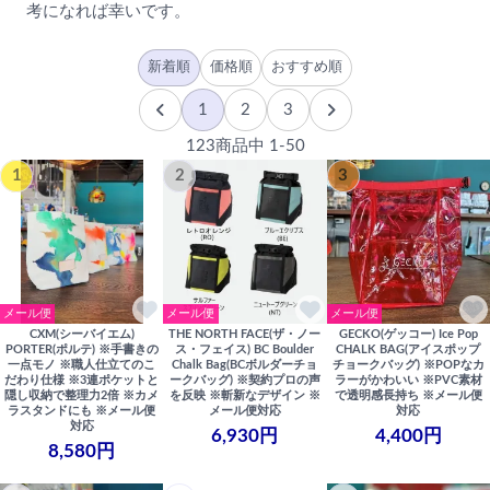
考になれば幸いです。
新着順
価格順
おすすめ順
1
2
3
123商品中 1-50
1
2
3
メール便
メール便
メール便
CXM(シーバイエム)
THE NORTH FACE(ザ・ノー
GECKO(ゲッコー) Ice Pop
PORTER(ポルテ) ※手書きの
ス・フェイス) BC Boulder
CHALK BAG(アイスポップ
一点モノ ※職人仕立てのこ
Chalk Bag(BCボルダーチョ
チョークバッグ) ※POPなカ
だわり仕様 ※3連ポケットと
ークバッグ) ※契約プロの声
ラーがかわいい ※PVC素材
隠し収納で整理力2倍 ※カメ
を反映 ※斬新なデザイン ※
で透明感長持ち ※メール便
ラスタンドにも ※メール便
メール便対応
対応
対応
6,930円
4,400円
8,580円