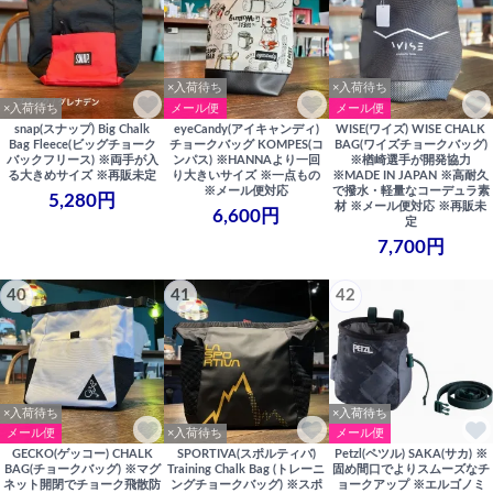
×入荷待ち
×入荷待ち
×入荷待ち
メール便
メール便
snap(スナップ) Big Chalk
eyeCandy(アイキャンディ)
WISE(ワイズ) WISE CHALK
Bag Fleece(ビッグチョーク
チョークバッグ KOMPES(コ
BAG(ワイズチョークバッグ)
バックフリース) ※両手が入
ンパス) ※HANNAより一回
※楢崎選手が開発協力
る大きめサイズ ※再販未定
り大きいサイズ ※一点もの
※MADE IN JAPAN ※高耐久
※メール便対応
で撥水・軽量なコーデュラ素
5,280円
材 ※メール便対応 ※再販未
6,600円
定
7,700円
40
41
42
×入荷待ち
×入荷待ち
メール便
×入荷待ち
メール便
GECKO(ゲッコー) CHALK
SPORTIVA(スポルティバ)
Petzl(ペツル) SAKA(サカ) ※
BAG(チョークバッグ) ※マグ
Training Chalk Bag (トレーニ
固め間口でよりスムーズなチ
ネット開閉でチョーク飛散防
ングチョークバッグ) ※スポ
ョークアップ ※エルゴノミ