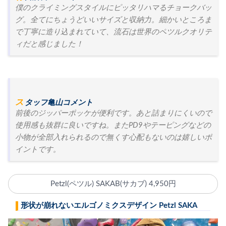
僕のクライミングスタイルにピッタリハマるチョークバッ
グ。全てにちょうどいいサイズと収納力。細かいところま
で丁寧に造り込まれていて、流石は世界のペツルクオリテ
ィだと感じました！
スタッフ亀山コメント
前後のジッパーポッケが便利です。あと詰まりにくいので
使用感も抜群に良いですね。またPD9やテーピングなどの
小物が全部入れられるので無くす心配もないのは嬉しいポ
イントです。
Petzl(ペツル) SAKAB(サカブ) 4,950円
形状が崩れないエルゴノミクスデザイン Petzl SAKA