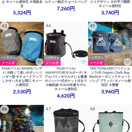
止 ※メール便対応 ※再販未
ルティバ純正チョークバッグ
クスデザイン ※片手で開閉
定
※メール便対応
7,260円
5,324円
3,740円
43
44
45
×入荷待ち
×入荷待ち
×入荷待ち
メール便
メール便
メール便
Petzl(ペツル) BANDI(バンデ
Petzl(ペツル)
FRICTIONLABS(フリクショ
ィ) ※軽くて使いやすいシリ
SAKAPOCHE(サカポーチ) ※
ンラボ) Organic Chalk Bag
ンダー型 ※チョークアップ
アルパインやマルチにも最適
Black(オーガニックチョーク
しやすい大きな間口 ※メー
※ジッパー式ポケット付きで
バッグ ブラック) ※メール便
ル便対応
小物収納 ※2024年新モデル
対応 ※廃番
※メール便対応
2,530円
3,960円
4,620円
46
47
48