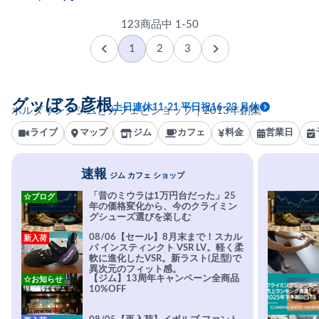
123商品中 1-50
1
2
3
グッぼる彦根
土日連休11-21 平日祝16-23 月休
ボルダリングジムとカフェとショップ｜2013年創業
ライブ
マップ
ジム
カフェ
料金
営業日
速報
ジム カフェ ショップ
「昔のミウラは1万円台だった」25
☆ブログ
年の価格変化から、今のクライミン
グシューズ選びを楽しむ
08/06【セール】8月末まで！スカル
新入荷
パ インスティンクト VSR LV。軽く柔
軟に進化したVSR。新ラスト(足型)で
異次元のフィット感。
【ジム】13周年キャンペーン全商品
☆お知らせ
10%OFF