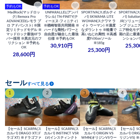
予約もOK
予約もOK
MadRock(マッドロッ
UNPARALLEL(アンパ
SPORTIVA(スポルティ
SPORTIVA
ク) Remora Pro
ラレル) TN-FINITY(テ
バ) SKWAMA LITE
バ) Solutio
ADVANCED(レモラ プ
ィーエヌ-フィニティ)
WOMAN(スクワマ ラ
JR(ソリュー
ロ アドバンスト) ※限
※楢崎智亜共同開発 ※
イト ウーマン) ※適度
ンプ ジュニア
定リミテッドモデル ※
ハードな剛性パワーと
なダウントゥ ※軽量で
ニア特化モデ
マッドロック最強XFラ
自由度が融合した最強
高いねじれ剛性 ※高感
期の足に最適
バー採用 ※異次元のフ
仕様 ※予約もOK
度FriXionソール
ンションバ
リクション ※予約も
※185g
30,910円
25,3
OK
25,300円
28,600円
セール
すべて見る
1
2
3
4
【セール】SCARPA(ス
【セール】SCARPA(ス
【セール】SCARPA(ス
【セール】SC
カルパ) DRAGO XT(ド
カルパ) INSTINCT VSR
カルパ) ORIGIN VS
カルパ) ORIG
ラゴ XT) ※ドラゴファ
LV(インスティンクト
WMN(オリジンVSウー
リジンVS) 