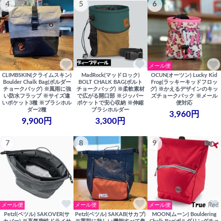
4
5
6
メール便
CLIMBSKIN(クライムスキン)
MadRock(マッドロック)
OCUN(オーツン) Lucky Kid
Boulder Chalk Bag(ボルダー
BOLT CHALK BAG(ボルト
Frog(ラッキーキッドフロッ
チョークバッグ) ※風雨に強
チョークバッグ) ※柔軟素材
グ) ※かえるデザインのキッ
い防水フラップ ※サイズ違
で広がる開口部 ※ジッパー
ズチョークバック ※メール
いポケット3種 ※ブラシホル
ポケットで安心収納 ※伸縮
便対応
ダー2種
ブラシホルダー
3,960円
9,900円
3,300円
7
8
9
メール便
メール便
メール便
Petzl(ペツル) SAKOVER(サ
Petzl(ペツル) SAKAB(サカブ)
MOON(ムーン) Bouldering