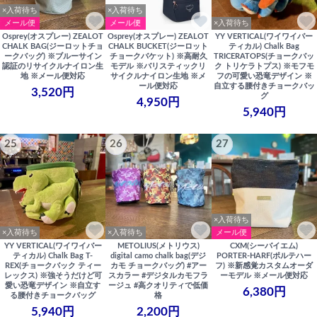
×入荷待ち
×入荷待ち
メール便
メール便
×入荷待ち
Osprey(オスプレー) ZEALOT
Osprey(オスプレー) ZEALOT
YY VERTICAL(ワイワイバー
CHALK BAG(ジーロットチョ
CHALK BUCKET(ジーロット
ティカル) Chalk Bag
ークバッグ) ※ブルーサイン
チョークバケット) ※高耐久
TRICERATOPS(チョークバッ
認証のリサイクルナイロン生
モデル ※バリスティックリ
ク トリケラトプス) ※モフモ
地 ※メール便対応
サイクルナイロン生地 ※メ
フの可愛い恐竜デザイン ※
ール便対応
自立する腰付きチョークバッ
3,520円
グ
4,950円
5,940円
25
26
27
×入荷待ち
×入荷待ち
×入荷待ち
メール便
YY VERTICAL(ワイワイバー
METOLIUS(メトリウス)
CXM(シーバイエム)
ティカル) Chalk Bag T-
digital camo chalk bag(デジ
PORTER-HARF(ポルテハー
REX(チョークバック ティー
カモ チョークバッグ) #アー
フ) ※新感覚カスタムオーダ
レックス) ※強そうだけど可
スカラー #デジタルカモフラ
ーモデル ※メール便対応
愛い恐竜デザイン ※自立す
ージュ #高クオリティで低価
6,380円
る腰付きチョークバッグ
格
5,940円
2,200円