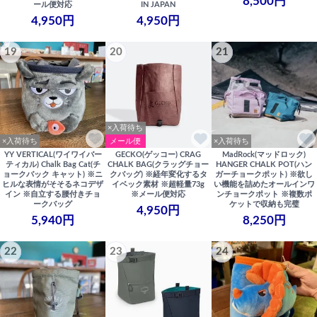
8,500円
ール便対応
IN JAPAN
4,950円
4,950円
19
20
21
×入荷待ち
×入荷待ち
メール便
×入荷待ち
YY VERTICAL(ワイワイバー
GECKO(ゲッコー) CRAG
MadRock(マッドロック)
ティカル) Chalk Bag Cat(チ
CHALK BAG(クラッグチョー
HANGER CHALK POT(ハン
ョークバック キャット) ※ニ
クバッグ) ※経年変化するタ
ガーチョークポット) ※欲し
ヒルな表情がそそるネコデザ
イベック素材 ※超軽量73g
い機能を詰めたオールインワ
イン ※自立する腰付きチョ
※メール便対応
ンチョークポット ※複数ポ
ークバッグ
ケットで収納も完璧
4,950円
5,940円
8,250円
22
23
24