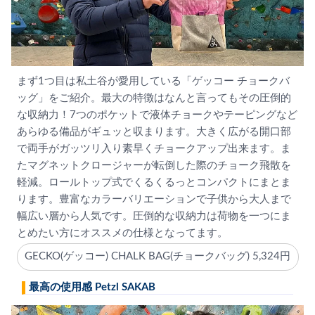
まず1つ目は私土谷が愛用している「ゲッコー チョークバ
ッグ」をご紹介。最大の特徴はなんと言ってもその圧倒的
な収納力！7つのポケットで液体チョークやテーピングなど
あらゆる備品がギュッと収まります。大きく広がる開口部
で両手がガッツリ入り素早くチョークアップ出来ます。ま
たマグネットクロージャーが転倒した際のチョーク飛散を
軽減。ロールトップ式でくるくるっとコンパクトにまとま
ります。豊富なカラーバリエーションで子供から大人まで
幅広い層から人気です。圧倒的な収納力は荷物を一つにま
とめたい方にオススメの仕様となってます。
GECKO(ゲッコー) CHALK BAG(チョークバッグ) 5,324円
最高の使用感 Petzl SAKAB