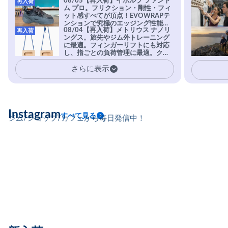
08/05【再入荷】イボルブ ファント
再入荷
ム プロ。フリクション・剛性・フィ
ット感すべてが頂点！EVOWRAPテ
ンションで究極のエッジング性能を
08/04【再入荷】メトリウス ナノリ
再入荷
実現。進化系ラバーEvo-74はTRAX
ングス。旅先やジム外トレーニング
を凌駕する粘着力で極小ホールドに
に最適。フィンガーリフトにも対応
安心感。
し、指ごとの負荷管理に最適。クラ
イマーの指を本気で鍛えるギア。
さらに表示
Instagram
すべて見る
ジム/ショップ/カフェから毎日発信中！