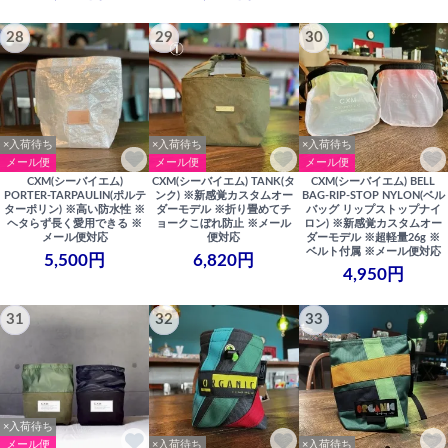
28
29
30
×入荷待ち
×入荷待ち
×入荷待ち
メール便
メール便
メール便
CXM(シーバイエム)
CXM(シーバイエム) TANK(タ
CXM(シーバイエム) BELL
PORTER-TARPAULIN(ポルテ
ンク) ※新感覚カスタムオー
BAG-RIP-STOP NYLON(ベル
ターポリン) ※高い防水性 ※
ダーモデル ※折り畳めてチ
バッグ リップストップナイ
ヘタらず長く愛用できる ※
ョークこぼれ防止 ※メール
ロン) ※新感覚カスタムオー
メール便対応
便対応
ダーモデル ※超軽量26g ※
ベルト付属 ※メール便対応
5,500円
6,820円
4,950円
31
32
33
×入荷待ち
メール便
×入荷待ち
×入荷待ち