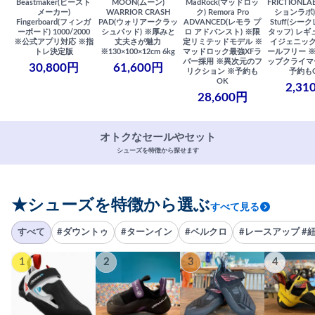
Beastmaker(ビースト
MOON(ムーン)
MadRock(マッドロッ
FRICTIONL
メーカー)
WARRIOR CRASH
ク) Remora Pro
ションラボ) S
Fingerboard(フィンガ
PAD(ウォリアークラッ
ADVANCED(レモラ プ
Stuff(シー
ーボード) 1000/2000
シュパッド) ※厚みと
ロ アドバンスト) ※限
タッフ) レギ
※公式アプリ対応 ※指
丈夫さが魅力
定リミテッドモデル ※
イジェニック
トレ決定版
※130×100×12cm 6kg
マッドロック最強XFラ
ールフリー 
バー採用 ※異次元のフ
ップクライマ
30,800円
61,600円
リクション ※予約も
予約も
OK
2,31
28,600円
オトクなセールやセット
シューズを特徴から探せます
★シューズを特徴から選ぶ
すべて見る
すべて
#ダウントゥ
#ターンイン
#ベルクロ
#レースアップ #
1
2
3
4