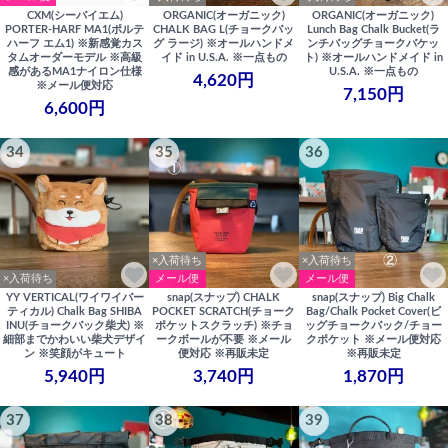
CXM(シーバイエム)
ORGANIC(オーガニック)
ORGANIC(オーガニック)
PORTER-HARF MA1(ポルテ
CHALK BAG L(チョークバッ
Lunch Bag Chalk Bucket(ラ
ハーフ エム1) ※新感覚カス
グ ラージ) ※オールハンドメ
ンチバッグチョークバケッ
タムオーダーモデル ※高級
イド in U.S.A. ※一点もの
ト) ※オールハンドメイド in
感があるMA1ナイロン仕様
U.S.A. ※一点もの
4,620円
※メール便対応
7,150円
6,600円
34
35
36
×入荷待ち
×入荷待ち
×入荷待ち
メール便
メール便
YY VERTICAL(ワイワイバー
snap(スナップ) CHALK
snap(スナップ) Big Chalk
ティカル) Chalk Bag SHIBA
POCKET SCRATCH(チョーク
Bag/Chalk Pocket Cover(ビ
INU(チョークバック柴犬) ※
ポケットスクラッチ) ※チョ
ッグチョークバック/チョー
細部までかわいい柴犬デザイ
ークボールが不要 ※メール
クポケット ※メール便対応
ン ※笑顔がキュート
便対応 ※再販未定
※再販未定
5,940円
3,740円
1,870円
37
38
39