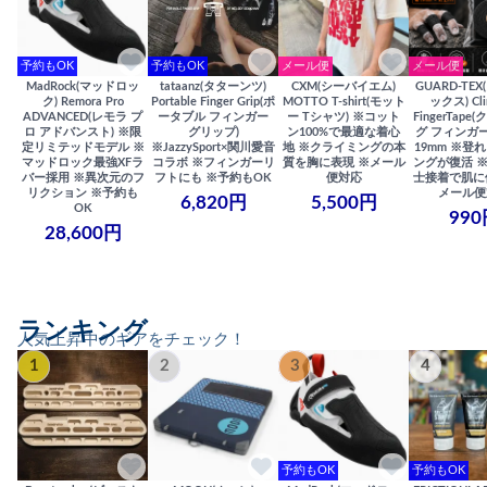
予約もOK
予約もOK
メール便
メール便
MadRock(マッドロッ
tataanz(タターンツ)
CXM(シーバイエム)
GUARD-TE
ク) Remora Pro
Portable Finger Grip(ポ
MOTTO T-shirt(モット
ックス) Cli
ADVANCED(レモラ プ
ータブル フィンガー
ー Tシャツ) ※コット
FingerTap
ロ アドバンスト) ※限
グリップ)
ン100%で最適な着心
グ フィンガー
定リミテッドモデル ※
※JazzySport×関川愛音
地 ※クライミングの本
19mm ※登
マッドロック最強XFラ
コラボ ※フィンガーリ
質を胸に表現 ※メール
ングが復活 
バー採用 ※異次元のフ
フトにも ※予約もOK
便対応
士接着で肌に
リクション ※予約も
メール便
6,820円
5,500円
OK
990
28,600円
ランキング
人気上昇中のギアをチェック！
1
2
3
4
予約もOK
予約もOK