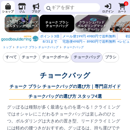
0
ショップ
ジム
ブログ
ログイン
カート
クライミングシューズ
チョーク ブラシ
クラッシュパッド
リードクラ
ボルダリングシューズ
チョークバッグ
ボルダリングマット
ロープクラ
ボルダーパッド
沢登
ポイント3倍
メール便199円 4980円で送料無料
初
8/31まで
宅急便498円～ 8980円で送料無料
+レビュ
トップ
チョーク ブラシ チョークバッグ
チョークバッグ
すべて
チョーク
チョークボール
チョークバッグ
ブラシ
チョークバッグ
チョーク ブラシ チョークバッグの選び方｜専門店ガイド
チョークバッグの選び方 スタッフ4選
グッぼるは種類が多く最適なものを選べる！クライミング
ではオシャレにこだわるチョークバッグは楽しみのひと
つ。ボルダリングは大きめの置き型、リードクライミング
には軽めの腰つきがおすすめ。グッぼるは、持ち運びでチ