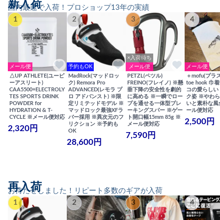
新入荷
国内最速で入荷！プロショップ13年の実績
1
2
3
4
×入荷待ち
メール便
予約もOK
メール便
メール便
△UP ATHLETE(ユーピ
MadRock(マッドロッ
PETZL(ペツル)
＋mofu(プラ
ーアスリート)
ク) Remora Pro
FREINO(フレイノ) ※懸
toe hook 
CAA5500+ELECTROLY
ADVANCED(レモラ プ
垂下降の安全性を劇的
コの愛らしい
TES SPORTS DRINK
ロ アドバンスト) ※限
に高める ※一瞬でロー
ク姿 ※やわ
POWDER for
定リミテッドモデル ※
プを通せる一体型ブレ
いと素朴な風
HYDRATION & T-
マッドロック最強XFラ
ーキングスパー ※ゲー
ール便対応
CYCLE ※メール便対応
バー採用 ※異次元のフ
ト開口幅15mm 85g ※
2,500円
リクション ※予約も
メール便対応
2,320円
OK
7,590円
28,600円
再入荷
お待たせしました！リピート多数のギアが入荷
1
2
3
4