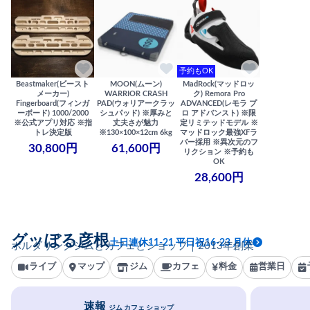
予約もOK
Beastmaker(ビースト
MOON(ムーン)
MadRock(マッドロッ
メーカー)
WARRIOR CRASH
ク) Remora Pro
Fingerboard(フィンガ
PAD(ウォリアークラッ
ADVANCED(レモラ プ
ーボード) 1000/2000
シュパッド) ※厚みと
ロ アドバンスト) ※限
※公式アプリ対応 ※指
丈夫さが魅力
定リミテッドモデル ※
トレ決定版
※130×100×12cm 6kg
マッドロック最強XFラ
バー採用 ※異次元のフ
30,800円
61,600円
リクション ※予約も
OK
28,600円
グッぼる彦根
土日連休11-21 平日祝16-23 月休
ボルダリングジムとカフェとショップ｜2013年創業
ライブ
マップ
ジム
カフェ
料金
営業日
速報
ジム カフェ ショップ