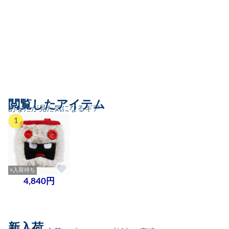
閲覧したアイテム
あなたが見た気になるギア
1
×入荷待ち
4,840円
新入荷