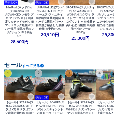
予約もOK
予約もOK
MadRock(マッドロッ
UNPARALLEL(アンパ
SPORTIVA(スポルティ
SPORTIVA
ク) Remora Pro
ラレル) TN-FINITY(テ
バ) SKWAMA LITE
バ) Solutio
ADVANCED(レモラ プ
ィーエヌ-フィニティ)
WOMAN(スクワマ ラ
JR(ソリュー
ロ アドバンスト) ※限
※楢崎智亜共同開発 ※
イト ウーマン) ※適度
ンプ ジュニア
定リミテッドモデル ※
ハードな剛性パワーと
なダウントゥ ※軽量で
ニア特化モデ
マッドロック最強XFラ
自由度が融合した最強
高いねじれ剛性 ※高感
期の足に最適
バー採用 ※異次元のフ
仕様 ※予約もOK
度FriXionソール
ンションバ
リクション ※予約も
※185g
30,910円
25,3
OK
25,300円
28,600円
セール
すべて見る
1
2
3
4
予約もOK
【セール】SCARPA(ス
【セール】SCARPA(ス
【セール】SCARPA(ス
【セール】SC
カルパ) DRAGO XT(ド
カルパ) INSTINCT VSR
カルパ) ORIGIN VS
カルパ) ORIG
ラゴ XT) ※ドラゴファ
LV(インスティンクト
WMN(オリジンVSウー
リジンVS) 
ン待望の最終形 ※超好
VSR ローボリューム)
マン) ※最高のエント
上達できる入