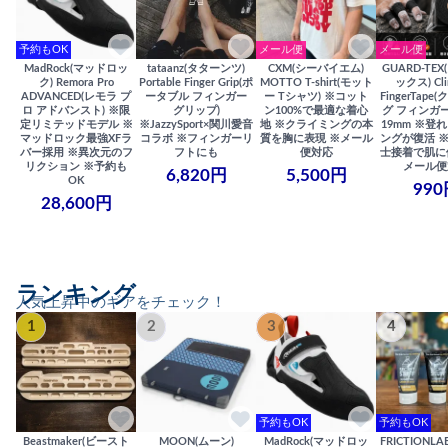
予約もOK
メール便
メール便
MadRock(マッドロッ
tataanz(タターンツ)
CXM(シーバイエム)
GUARD-TE
ク) Remora Pro
Portable Finger Grip(ポ
MOTTO T-shirt(モット
ックス) Cli
ADVANCED(レモラ プ
ータブル フィンガー
ー Tシャツ) ※コット
FingerTap
ロ アドバンスト) ※限
グリップ)
ン100%で最適な着心
グ フィンガー
定リミテッドモデル ※
※JazzySport×関川愛音
地 ※クライミングの本
19mm ※登
マッドロック最強XFラ
コラボ ※フィンガーリ
質を胸に表現 ※メール
ングが復活 
バー採用 ※異次元のフ
フトにも
便対応
士接着で肌に
リクション ※予約も
メール便
6,820円
5,500円
OK
990
28,600円
ランキング
人気上昇中のギアをチェック！
1
2
3
4
予約もOK
予約もOK
Beastmaker(ビースト
MOON(ムーン)
MadRock(マッドロッ
FRICTIONL