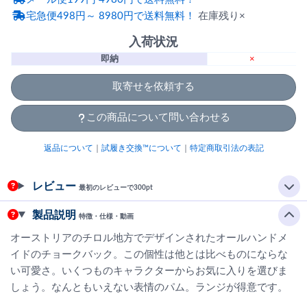
宅急便498円～ 8980円で送料無料！
在庫残り×
入荷状況
即納
×
取寄せを依頼する
この商品について問い合わせる
返品について
｜
試履き交換™について
｜
特定商取引法の表記
レビュー
最初のレビューで300pt
製品説明
特徴・仕様・動画
オーストリアのチロル地方でデザインされたオールハンドメ
イドのチョークバック。この個性は他とは比べものにならな
い可愛さ。いくつものキャラクターからお気に入りを選びま
しょう。なんともいえない表情のパム。ランジが得意です。