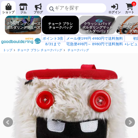
0
ショップ
ジム
ブログ
ログイン
カート
クライミングシューズ
チョーク ブラシ
クラッシュパッド
リードクラ
ボルダリングシューズ
チョークバッグ
ボルダリングマット
ロープクラ
ボルダーパッド
沢登
ポイント3倍
メール便199円 4980円で送料無料
初
8/31まで
宅急便498円～ 8980円で送料無料
+レビュ
トップ
チョーク ブラシ チョークバッグ
チョークバッグ