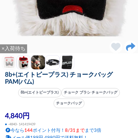
×入荷待ち
8b+(エイトビープラス) チョークバッグ
PAM(パム)
8b+(エイトビープラス)
チョーク ブラシ チョークバッグ
チョークバッグ
4,840円
●
-4840- 141419439
今なら
144
ポイント付与！
8/31まで
まで3倍
メール便199円 4980円で送料無料！