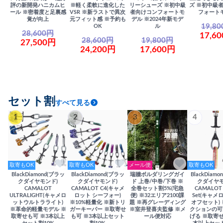
評の新開発ハニカムヒ
※軽く柔軟に進化した
リーシューズ ※初中級
ズ ※初中級
ール ※密着度と足裏感
VSR ※新ラストで異次
者向けコンフォートモ
フォート
覚が向上
元フィット感 ※予約も
デル ※2024年新モデ
19,8
OK
ル
28,600円
17,6
28,600円
19,800円
27,500円
24,200円
17,600円
セット割
すべて見る
1
2
3
4
取寄もOK
取寄もOK
メール便
取寄もOK
BlackDiamond(ブラッ
BlackDiamond(ブラッ
瑞牆ボルダリングガイ
BlackDiam
クダイヤモンド)
クダイヤモンド)
ド 上巻/中巻/下巻 ※
クダイヤモ
CAMALOT
CAMALOT C4(キャメ
全巻セット割5%(宅急
CAMALOT 
ULTRALIGHT(キャメロ
ロット シーフォー)
便) ※32エリア2100課
Set(キャメロ
ットウルトラライト)
※10%軽量化 ※新トリ
題 ※再グレーディング
オフセット)
※革命的軽量モデル ※
ガーキーパー ※取寄せ
※室井登喜夫監修 ※メ
クションの可
取寄せも可 ※3本以上
も可 ※3本以上セット
ール便対応
げる ※取寄せ