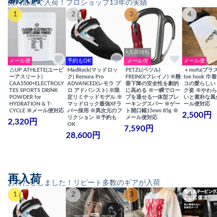
国内最速で入荷！プロショップ13年の実績
1
2
3
4
×入荷待ち
メール便
予約もOK
メール便
メール便
△UP ATHLETE(ユーピ
MadRock(マッドロッ
PETZL(ペツル)
＋mofu(プラ
ーアスリート)
ク) Remora Pro
FREINO(フレイノ) ※懸
toe hook 
CAA5500+ELECTROLY
ADVANCED(レモラ プ
垂下降の安全性を劇的
コの愛らしい
TES SPORTS DRINK
ロ アドバンスト) ※限
に高める ※一瞬でロー
ク姿 ※やわ
POWDER for
定リミテッドモデル ※
プを通せる一体型ブレ
いと素朴な風
HYDRATION & T-
マッドロック最強XFラ
ーキングスパー ※ゲー
ール便対応
CYCLE ※メール便対応
バー採用 ※異次元のフ
ト開口幅15mm 85g ※
2,500円
リクション ※予約も
メール便対応
2,320円
OK
7,590円
28,600円
再入荷
お待たせしました！リピート多数のギアが入荷
1
2
3
4