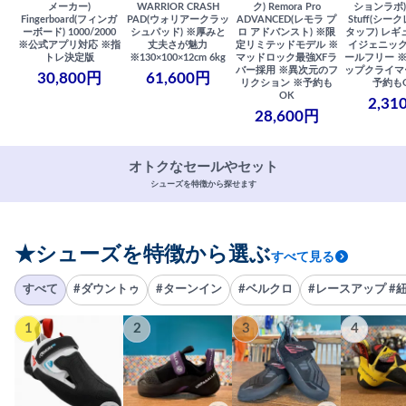
メーカー)
WARRIOR CRASH
ク) Remora Pro
ションラボ) S
Fingerboard(フィンガ
PAD(ウォリアークラッ
ADVANCED(レモラ プ
Stuff(シー
ーボード) 1000/2000
シュパッド) ※厚みと
ロ アドバンスト) ※限
タッフ) レギ
※公式アプリ対応 ※指
丈夫さが魅力
定リミテッドモデル ※
イジェニック
トレ決定版
※130×100×12cm 6kg
マッドロック最強XFラ
ールフリー 
バー採用 ※異次元のフ
ップクライマ
30,800円
61,600円
リクション ※予約も
予約も
OK
2,31
28,600円
オトクなセールやセット
シューズを特徴から探せます
★シューズを特徴から選ぶ
すべて見る
すべて
#ダウントゥ
#ターンイン
#ベルクロ
#レースアップ #
1
2
3
4