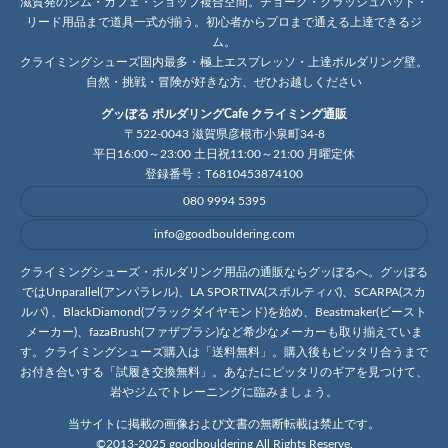
滋賀発のジム・カフェ・ショップ複合空間。チョーク・クラッシュパッド・
リード用品まで道具一式が揃う。初心者からプロまで通える上達できるジ
ム。
クライミングシューズ国内最多・極上エスプレッソ・上達ボルダリング壁。
自然・挑戦・冒険が好きな方、ぜひお越しください
グッぼる ボルダリングCafe クライミング通販
〒522-0043 滋賀県彦根市小泉町34-8
平日16:00～23:00 土日祝11:00～21:00 月曜定休
登録番号：T6810453874100
080 9994 5395
info@goodbouldering.com
クライミングシューズ・ボルダリング用品の通販ならグッぼるへ。グッぼる
ではUnparallel(アンパラレル)、LA SPORTIVA(スポルティバ)、SCARPA(スカ
ルパ) 、BlackDiamond(ブラックダイヤモンド)を始め、Beastmaker(ビースト
メーカー)、fazaBrush(ファザブラシ)など希少なメーカーも取り揃えていま
す。クライミングシューズ購入は「送料無料」。購入後もピッタリ合うまで
お付き合いする「試履き交換無料」。あなたにピッタリのギアを見つけて、
岩やジムでトレーニングに臨みましょう。
当サイトに掲載の画像および文書の無断転載は禁止です。
©2013-2025 goodbouldering All Rights Reserve.