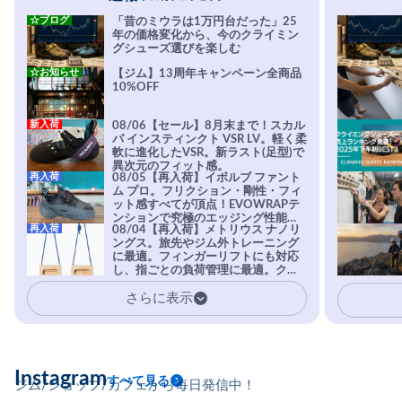
☆ブログ
「昔のミウラは1万円台だった」25
年の価格変化から、今のクライミン
グシューズ選びを楽しむ
☆お知らせ
【ジム】13周年キャンペーン全商品
10%OFF
新入荷
08/06【セール】8月末まで！スカル
パ インスティンクト VSR LV。軽く柔
軟に進化したVSR。新ラスト(足型)で
異次元のフィット感。
再入荷
08/05【再入荷】イボルブ ファント
ム プロ。フリクション・剛性・フィ
ット感すべてが頂点！EVOWRAPテ
ンションで究極のエッジング性能を
再入荷
08/04【再入荷】メトリウス ナノリ
実現。進化系ラバーEvo-74はTRAX
ングス。旅先やジム外トレーニング
を凌駕する粘着力で極小ホールドに
に最適。フィンガーリフトにも対応
安心感。
し、指ごとの負荷管理に最適。クラ
イマーの指を本気で鍛えるギア。
さらに表示
Instagram
すべて見る
ジム/ショップ/カフェから毎日発信中！