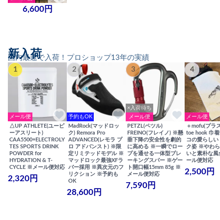
6,600円
新入荷
国内最速で入荷！プロショップ13年の実績
1
2
3
4
×入荷待ち
メール便
予約もOK
メール便
メール便
△UP ATHLETE(ユーピ
MadRock(マッドロッ
PETZL(ペツル)
＋mofu(プラ
ーアスリート)
ク) Remora Pro
FREINO(フレイノ) ※懸
toe hook 
CAA5500+ELECTROLY
ADVANCED(レモラ プ
垂下降の安全性を劇的
コの愛らしい
TES SPORTS DRINK
ロ アドバンスト) ※限
に高める ※一瞬でロー
ク姿 ※やわ
POWDER for
定リミテッドモデル ※
プを通せる一体型ブレ
いと素朴な風
HYDRATION & T-
マッドロック最強XFラ
ーキングスパー ※ゲー
ール便対応
CYCLE ※メール便対応
バー採用 ※異次元のフ
ト開口幅15mm 85g ※
2,500円
リクション ※予約も
メール便対応
2,320円
OK
7,590円
28,600円