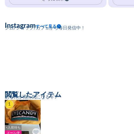
Instagram
すべて見る
ジム/ショップ/カフェから毎日発信中！
閲覧したアイテム
あなたが見た気になるギア
1
×入荷待ち
メール便