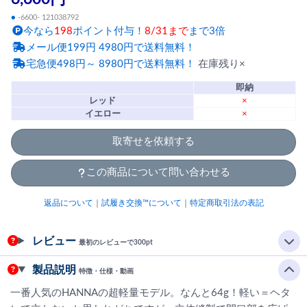
●
-6600- 121038792
今なら
198
ポイント付与！
8/31まで
まで3倍
メール便199円 4980円で送料無料！
宅急便498円～ 8980円で送料無料！
在庫残り×
即納
レッド
×
イエロー
×
取寄せを依頼する
この商品について問い合わせる
返品について
｜
試履き交換™について
｜
特定商取引法の表記
レビュー
最初のレビューで300pt
製品説明
特徴・仕様・動画
一番人気のHANNAの超軽量モデル。なんと64g！軽い＝ヘタ