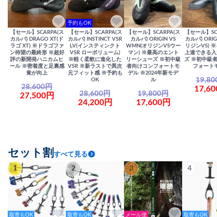
予約もOK
【セール】SCARPA(ス
【セール】SCARPA(ス
【セール】SCARPA(ス
【セール】SC
カルパ) DRAGO XT(ド
カルパ) INSTINCT VSR
カルパ) ORIGIN VS
カルパ) ORIG
ラゴ XT) ※ドラゴファ
LV(インスティンクト
WMN(オリジンVSウー
リジンVS) 
ン待望の最終形 ※超好
VSR ローボリューム)
マン) ※最高のエント
上達できる入
評の新開発ハニカムヒ
※軽く柔軟に進化した
リーシューズ ※初中級
ズ ※初中級
ール ※密着度と足裏感
VSR ※新ラストで異次
者向けコンフォートモ
フォート
覚が向上
元フィット感 ※予約も
デル ※2024年新モデ
19,8
OK
ル
28,600円
17,6
28,600円
19,800円
27,500円
24,200円
17,600円
セット割
すべて見る
1
2
3
4
取寄もOK
取寄もOK
メール便
取寄もOK