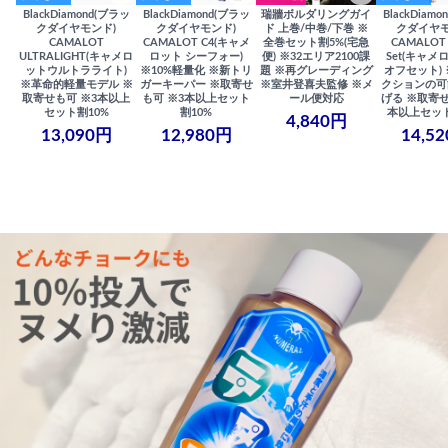
BlackDiamond(ブラッ
BlackDiamond(ブラッ
瑞牆ボルダリングガイ
BlackDiam
クダイヤモンド)
クダイヤモンド)
ド 上巻/中巻/下巻 ※
クダイヤモ
CAMALOT
CAMALOT C4(キャメ
全巻セット割5%(宅急
CAMALOT 
ULTRALIGHT(キャメロ
ロット シーフォー)
便) ※32エリア2100課
Set(キャメロ
ットウルトラライト)
※10%軽量化 ※新トリ
題 ※再グレーディング
オフセット)
※革命的軽量モデル ※
ガーキーパー ※取寄せ
※室井登喜夫監修 ※メ
クションの可
取寄せも可 ※3本以上
も可 ※3本以上セット
ール便対応
げる ※取寄せ
セット割10%
割10%
本以上セット
4,840円
13,090円
12,980円
14,5