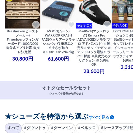
予約もOK
予約もOK
Beastmaker(ビースト
MOON(ムーン)
MadRock(マッドロッ
FRICTIONL
メーカー)
WARRIOR CRASH
ク) Remora Pro
ションラボ) S
Fingerboard(フィンガ
PAD(ウォリアークラッ
ADVANCED(レモラ プ
Stuff(シー
ーボード) 1000/2000
シュパッド) ※厚みと
ロ アドバンスト) ※限
タッフ) レギ
※公式アプリ対応 ※指
丈夫さが魅力
定リミテッドモデル ※
イジェニック
トレ決定版
※130×100×12cm 6kg
マッドロック最強XFラ
ールフリー 
バー採用 ※異次元のフ
ップクライマ
30,800円
61,600円
リクション ※予約も
予約も
OK
2,31
28,600円
オトクなセールやセット
シューズを特徴から探せます
★シューズを特徴から選ぶ
すべて見る
すべて
#ダウントゥ
#ターンイン
#ベルクロ
#レースアップ #