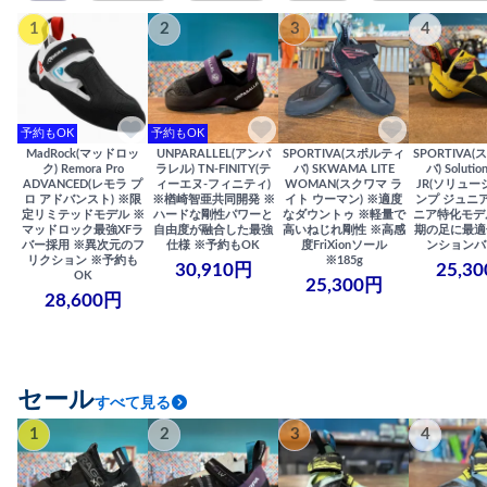
1
2
3
4
予約もOK
予約もOK
MadRock(マッドロッ
UNPARALLEL(アンパ
SPORTIVA(スポルティ
SPORTIVA
ク) Remora Pro
ラレル) TN-FINITY(テ
バ) SKWAMA LITE
バ) Solutio
ADVANCED(レモラ プ
ィーエヌ-フィニティ)
WOMAN(スクワマ ラ
JR(ソリュー
ロ アドバンスト) ※限
※楢崎智亜共同開発 ※
イト ウーマン) ※適度
ンプ ジュニア
定リミテッドモデル ※
ハードな剛性パワーと
なダウントゥ ※軽量で
ニア特化モデ
マッドロック最強XFラ
自由度が融合した最強
高いねじれ剛性 ※高感
期の足に最適
バー採用 ※異次元のフ
仕様 ※予約もOK
度FriXionソール
ンションバ
リクション ※予約も
※185g
30,910円
25,3
OK
25,300円
28,600円
セール
すべて見る
1
2
3
4