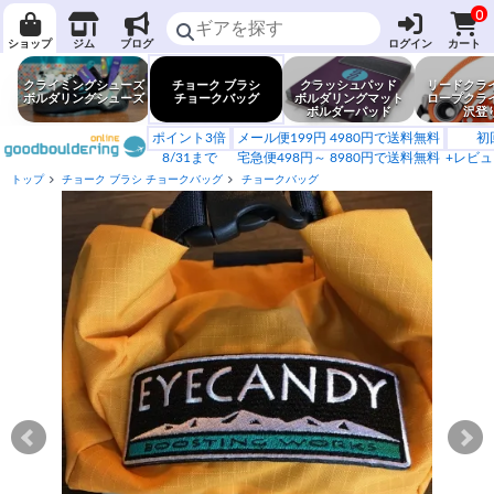
0
ショップ
ジム
ブログ
ログイン
カート
クライミングシューズ
チョーク ブラシ
クラッシュパッド
リードクラ
ボルダリングシューズ
チョークバッグ
ボルダリングマット
ロープクラ
ボルダーパッド
沢登
ポイント3倍
メール便199円 4980円で送料無料
初
8/31まで
宅急便498円～ 8980円で送料無料
+レビュ
トップ
チョーク ブラシ チョークバッグ
チョークバッグ