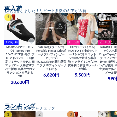
再入荷
お待たせしました！リピート多数のギアが入荷
1
2
3
4
予約もOK
メール便
メール便
MadRock(マッドロッ
tataanz(タターンツ)
CXM(シーバイエム)
GUARD-TE
ク) Remora Pro
Portable Finger Grip(ポ
MOTTO T-shirt(モット
ックス) Cli
ADVANCED(レモラ プ
ータブル フィンガー
ー Tシャツ) ※コット
FingerTap
ロ アドバンスト) ※限
グリップ)
ン100%で最適な着心
グ フィンガー
定リミテッドモデル ※
※JazzySport×関川愛音
地 ※クライミングの本
19mm ※登
マッドロック最強XFラ
コラボ ※フィンガーリ
質を胸に表現 ※メール
ングが復活 
バー採用 ※異次元のフ
フトにも
便対応
士接着で肌に
リクション ※予約も
メール便
6,820円
5,500円
OK
990
28,600円
ランキング
人気上昇中のギアをチェック！
1
2
3
4