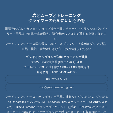
岩とムーブとトレーニング
クライマーのためにいいものを
滋賀発のジム・カフェ・ショップ複合空間。チョーク・クラッシュパッド・
リード用品まで道具一式が揃う。初心者からプロまで通える上達できるジ
ム。
クライミングシューズ国内最多・極上エスプレッソ・上達ボルダリング壁。
自然・挑戦・冒険が好きな方、ぜひお越しください
グッぼる ボルダリングCafe クライミング通販
〒522-0043 滋賀県彦根市小泉町34-8
平日16:00～23:00 土日祝11:00～21:00 月曜定休
登録番号：T6810453874100
080 9994 5395
info@goodbouldering.com
クライミングシューズ・ボルダリング用品の通販ならグッぼるへ。グッぼる
ではUnparallel(アンパラレル)、LA SPORTIVA(スポルティバ)、SCARPA(スカ
ルパ) 、BlackDiamond(ブラックダイヤモンド)を始め、Beastmaker(ビースト
メーカー)、fazaBrush(ファザブラシ)など希少なメーカーも取り揃えていま