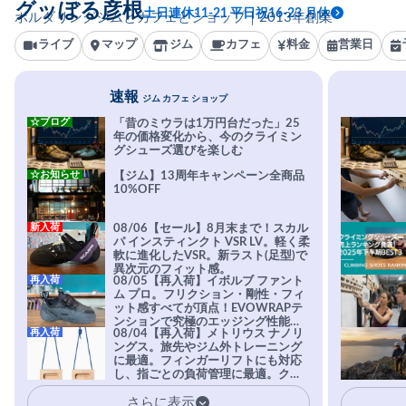
グッぼる彦根
土日連休11-21 平日祝16-23 月休
ボルダリングジムとカフェとショップ｜2013年創業
ライブ
マップ
ジム
カフェ
料金
営業日
速報
ジム カフェ ショップ
☆ブログ
「昔のミウラは1万円台だった」25
年の価格変化から、今のクライミン
グシューズ選びを楽しむ
☆お知らせ
【ジム】13周年キャンペーン全商品
10%OFF
新入荷
08/06【セール】8月末まで！スカル
パ インスティンクト VSR LV。軽く柔
軟に進化したVSR。新ラスト(足型)で
異次元のフィット感。
再入荷
08/05【再入荷】イボルブ ファント
ム プロ。フリクション・剛性・フィ
ット感すべてが頂点！EVOWRAPテ
ンションで究極のエッジング性能を
再入荷
08/04【再入荷】メトリウス ナノリ
実現。進化系ラバーEvo-74はTRAX
ングス。旅先やジム外トレーニング
を凌駕する粘着力で極小ホールドに
に最適。フィンガーリフトにも対応
安心感。
し、指ごとの負荷管理に最適。クラ
イマーの指を本気で鍛えるギア。
さらに表示