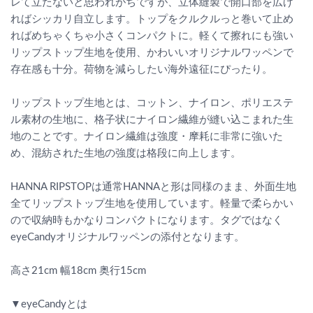
レて立たないと思われがちですが、立体縫製で開口部を広げ
ればシッカリ自立します。トップをクルクルっと巻いて止め
ればめちゃくちゃ小さくコンパクトに。軽くて擦れにも強い
リップストップ生地を使用、かわいいオリジナルワッペンで
存在感も十分。荷物を減らしたい海外遠征にぴったり。
リップストップ生地とは、コットン、ナイロン、ポリエステ
ル素材の生地に、格子状にナイロン繊維が縫い込こまれた生
地のことです。ナイロン繊維は強度・摩耗に非常に強いた
め、混紡された生地の強度は格段に向上します。
HANNA RIPSTOPは通常HANNAと形は同様のまま、外面生地
全てリップストップ生地を使用しています。軽量で柔らかい
ので収納時もかなりコンパクトになります。タグではなく
eyeCandyオリジナルワッペンの添付となります。
高さ21cm 幅18cm 奥行15cm
▼eyeCandyとは