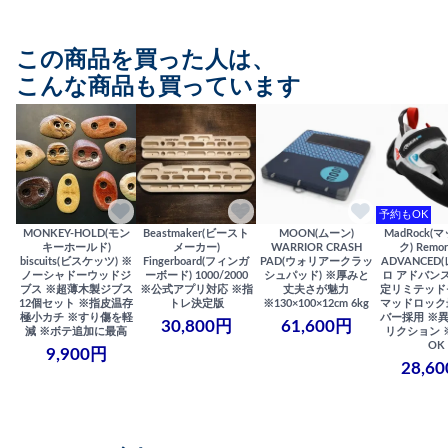
この商品を買った人は、
こんな商品も買っています
予約もOK
MONKEY-HOLD(モン
Beastmaker(ビースト
MOON(ムーン)
MadRock(
キーホールド)
メーカー)
WARRIOR CRASH
ク) Remor
biscuits(ビスケッツ) ※
Fingerboard(フィンガ
PAD(ウォリアークラッ
ADVANCED
ノーシャドーウッドジ
ーボード) 1000/2000
シュパッド) ※厚みと
ロ アドバンス
ブス ※超薄木製ジブス
※公式アプリ対応 ※指
丈夫さが魅力
定リミテッド
12個セット ※指皮温存
トレ決定版
※130×100×12cm 6kg
マッドロック
極小カチ ※すり傷を軽
バー採用 ※
30,800円
61,600円
減 ※ボテ追加に最高
リクション 
OK
9,900円
28,6