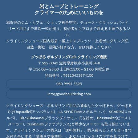
岩とムーブとトレーニング
クライマーのためにいいものを
滋賀発のジム・カフェ・ショップ複合空間。チョーク・クラッシュパッド・
リード用品まで道具一式が揃う。初心者からプロまで通える上達できるジ
ム。
クライミングシューズ国内最多・極上エスプレッソ・上達ボルダリング壁。
自然・挑戦・冒険が好きな方、ぜひお越しください
グッぼる ボルダリングCafe クライミング通販
〒522-0043 滋賀県彦根市小泉町34-8
平日16:00～23:00 土日祝11:00～21:00 月曜定休
登録番号：T6810453874100
080 9994 5395
info@goodbouldering.com
クライミングシューズ・ボルダリング用品の通販ならグッぼるへ。グッぼる
ではUnparallel(アンパラレル)、LA SPORTIVA(スポルティバ)、SCARPA(スカ
ルパ) 、BlackDiamond(ブラックダイヤモンド)を始め、Beastmaker(ビースト
メーカー)、fazaBrush(ファザブラシ)など希少なメーカーも取り揃えていま
す。クライミングシューズ購入は「送料無料」。購入後もピッタリ合うまで
お付き合いする「試履き交換無料」。あなたにピッタリのギアを見つけて、