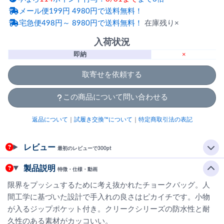
メール便199円 4980円で送料無料！
宅急便498円～ 8980円で送料無料！
在庫残り×
入荷状況
即納
×
取寄せを依頼する
この商品について問い合わせる
返品について
｜
試履き交換™について
｜
特定商取引法の表記
レビュー
最初のレビューで300pt
製品説明
特徴・仕様・動画
限界をプッシュするために考え抜かれたチョークバッグ。人
間工学に基づいた設計で手入れの良さはピカイチです。小物
が入るジップポケット付き。クリークシリーズの防水性と耐
久性のある素材がカッコいい。