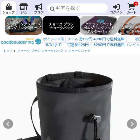
0
ショップ
ジム
ブログ
ログイン
カート
クライミングシューズ
チョーク ブラシ
クラッシュパッド
リードクラ
ボルダリングシューズ
チョークバッグ
ボルダリングマット
ロープクラ
ボルダーパッド
沢登
ポイント3倍
メール便199円 4980円で送料無料
初
8/31まで
宅急便498円～ 8980円で送料無料
+レビュ
トップ
チョーク ブラシ チョークバッグ
チョークバッグ