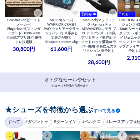
予約もOK
予約もOK
Beastmaker(ビースト
MOON(ムーン)
MadRock(マッドロッ
FRICTIONL
メーカー)
WARRIOR CRASH
ク) Remora Pro
ションラボ) S
Fingerboard(フィンガ
PAD(ウォリアークラッ
ADVANCED(レモラ プ
Stuff(シー
ーボード) 1000/2000
シュパッド) ※厚みと
ロ アドバンスト) ※限
タッフ) レギ
※公式アプリ対応 ※指
丈夫さが魅力
定リミテッドモデル ※
イジェニック
トレ決定版
※130×100×12cm 6kg
マッドロック最強XFラ
ールフリー 
バー採用 ※異次元のフ
ップクライマ
30,800円
61,600円
リクション ※予約も
予約も
OK
2,31
28,600円
オトクなセールやセット
シューズを特徴から探せます
★シューズを特徴から選ぶ
すべて見る
すべて
#ダウントゥ
#ターンイン
#ベルクロ
#レースアップ #
1
2
3
4