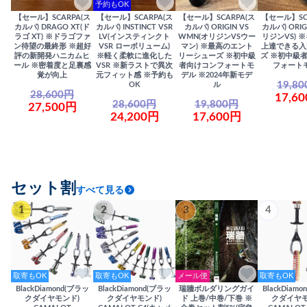
予約もOK
【セール】SCARPA(ス
【セール】SCARPA(ス
【セール】SCARPA(ス
【セール】SC
カルパ) DRAGO XT(ド
カルパ) INSTINCT VSR
カルパ) ORIGIN VS
カルパ) ORIG
ラゴ XT) ※ドラゴファ
LV(インスティンクト
WMN(オリジンVSウー
リジンVS) 
ン待望の最終形 ※超好
VSR ローボリューム)
マン) ※最高のエント
上達できる入
評の新開発ハニカムヒ
※軽く柔軟に進化した
リーシューズ ※初中級
ズ ※初中級
ール ※密着度と足裏感
VSR ※新ラストで異次
者向けコンフォートモ
フォート
覚が向上
元フィット感 ※予約も
デル ※2024年新モデ
19,8
OK
ル
28,600円
17,6
28,600円
19,800円
27,500円
24,200円
17,600円
セット割
すべて見る
1
2
3
4
取寄もOK
取寄もOK
メール便
取寄もOK
BlackDiamond(ブラッ
BlackDiamond(ブラッ
瑞牆ボルダリングガイ
BlackDiam
クダイヤモンド)
クダイヤモンド)
ド 上巻/中巻/下巻 ※
クダイヤモ