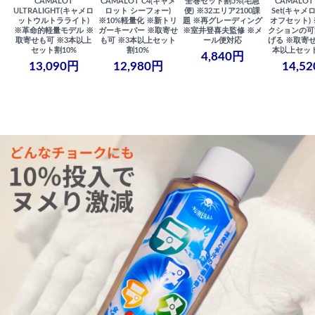
CAMALOT
CAMALOT C4(キャメ
全巻セット割5%(宅急
CAMALOT 
ULTRALIGHT(キャメロ
ロット シーフォー)
便) ※32エリア2100課
Set(キャメロ
ットウルトラライト)
※10%軽量化 ※新トリ
題 ※再グレーディング
オフセット)
※革命的軽量モデル ※
ガーキーパー ※取寄せ
※室井登喜夫監修 ※メ
クションの可
取寄せも可 ※3本以上
も可 ※3本以上セット
ール便対応
げる ※取寄せ
セット割10%
割10%
本以上セット
4,840円
13,090円
12,980円
14,5