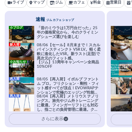
ライブ
マップ
ジム
カフェ
料金
営業日
速報
ジム カフェ ショップ
☆ブログ
「昔のミウラは1万円台だった」25
年の価格変化から、今のクライミン
グシューズ選びを楽しむ
新入荷
08/06【セール】8月末まで！スカル
パ インスティンクト VSR LV。軽く柔
軟に進化したVSR。新ラスト(足型)で
異次元のフィット感。
☆お知らせ
【ジム】13周年キャンペーン全商品
10%OFF
再入荷
08/05【再入荷】イボルブ ファント
ム プロ。フリクション・剛性・フィ
ット感すべてが頂点！EVOWRAPテ
ンションで究極のエッジング性能を
再入荷
08/04【再入荷】メトリウス ナノリ
実現。進化系ラバーEvo-74はTRAX
ングス。旅先やジム外トレーニング
を凌駕する粘着力で極小ホールドに
に最適。フィンガーリフトにも対応
安心感。
し、指ごとの負荷管理に最適。クラ
イマーの指を本気で鍛えるギア。
さらに表示