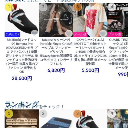
お待たせしました！リピート多数のギアが入荷
1
2
3
4
予約もOK
メール便
メール便
MadRock(マッドロッ
tataanz(タターンツ)
CXM(シーバイエム)
GUARD-TE
ク) Remora Pro
Portable Finger Grip(ポ
MOTTO T-shirt(モット
ックス) Cli
ADVANCED(レモラ プ
ータブル フィンガー
ー Tシャツ) ※コット
FingerTap
ロ アドバンスト) ※限
グリップ)
ン100%で最適な着心
グ フィンガー
定リミテッドモデル ※
※JazzySport×関川愛音
地 ※クライミングの本
19mm ※登
マッドロック最強XFラ
コラボ ※フィンガーリ
質を胸に表現 ※メール
ングが復活 
バー採用 ※異次元のフ
フトにも
便対応
士接着で肌に
リクション ※予約も
メール便
6,820円
5,500円
OK
990
28,600円
ランキング
人気上昇中のギアをチェック！
1
2
3
4