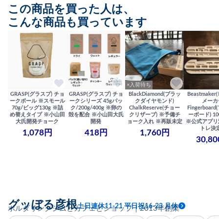
この商品を買った人は、
こんな商品も買っています
×入荷待ち
GRASP(グラスプ) チョ
GRASP(グラスプ) チョ
BlackDiamond(ブラッ
Beastmake
ークボール ※スモール
ークシリーズ 45gパッ
クダイヤモンド)
メーカ
70g/ビッグ130g ※詰
ク/200g/400g ※卵の
ChalkReserve(チョー
Fingerboa
め替えタイプ ※小山田
殻を配合 ※小山田大氏
クリザーブ) ※予備チ
ーボード) 100
大氏開発チョーク
開発
ョーク入れ ※再販未定
※公式アプリ
トレ決
1,078円
418円
1,760円
30,8
グッぼる彦根
土日連休11-21 平日祝16-23 月休
ボルダリングジムとカフェとショップ｜2013年創業