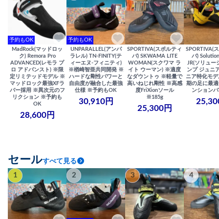
予約もOK
予約もOK
MadRock(マッドロッ
UNPARALLEL(アンパ
SPORTIVA(スポルティ
SPORTIVA
ク) Remora Pro
ラレル) TN-FINITY(テ
バ) SKWAMA LITE
バ) Solutio
ADVANCED(レモラ プ
ィーエヌ-フィニティ)
WOMAN(スクワマ ラ
JR(ソリュー
ロ アドバンスト) ※限
※楢崎智亜共同開発 ※
イト ウーマン) ※適度
ンプ ジュニア
定リミテッドモデル ※
ハードな剛性パワーと
なダウントゥ ※軽量で
ニア特化モデ
マッドロック最強XFラ
自由度が融合した最強
高いねじれ剛性 ※高感
期の足に最適
バー採用 ※異次元のフ
仕様 ※予約もOK
度FriXionソール
ンションバ
リクション ※予約も
※185g
30,910円
25,3
OK
25,300円
28,600円
セール
すべて見る
1
2
3
4