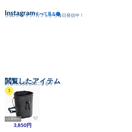
Instagram
すべて見る
ジム/ショップ/カフェから毎日発信中！
閲覧したアイテム
あなたが見た気になるギア
1
×入荷待ち
3,850円