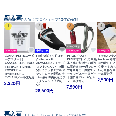
新入荷
国内最速で入荷！プロショップ13年の実績
1
2
3
4
×入荷待ち
メール便
予約もOK
メール便
メール便
△UP ATHLETE(ユーピ
MadRock(マッドロッ
PETZL(ペツル)
＋mofu(プラ
ーアスリート)
ク) Remora Pro
FREINO(フレイノ) ※懸
toe hook 
CAA5500+ELECTROLY
ADVANCED(レモラ プ
垂下降の安全性を劇的
コの愛らしい
TES SPORTS DRINK
ロ アドバンスト) ※限
に高める ※一瞬でロー
ク姿 ※やわ
POWDER for
定リミテッドモデル ※
プを通せる一体型ブレ
いと素朴な風
HYDRATION & T-
マッドロック最強XFラ
ーキングスパー ※ゲー
ール便対応
CYCLE ※メール便対応
バー採用 ※異次元のフ
ト開口幅15mm 85g ※
2,500円
リクション ※予約も
メール便対応
2,320円
OK
7,590円
28,600円
再入荷