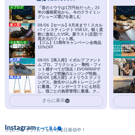
☆ブログ
「昔のミウラは1万円台だった」25
年の価格変化から、今のクライミン
グシューズ選びを楽しむ
新入荷
08/06【セール】8月末まで！スカル
パ インスティンクト VSR LV。軽く柔
軟に進化したVSR。新ラスト(足型)で
異次元のフィット感。
☆お知らせ
【ジム】13周年キャンペーン全商品
10%OFF
再入荷
08/05【再入荷】イボルブ ファント
ム プロ。フリクション・剛性・フィ
ット感すべてが頂点！EVOWRAPテ
ンションで究極のエッジング性能を
再入荷
08/04【再入荷】メトリウス ナノリ
実現。進化系ラバーEvo-74はTRAX
ングス。旅先やジム外トレーニング
を凌駕する粘着力で極小ホールドに
に最適。フィンガーリフトにも対応
安心感。
し、指ごとの負荷管理に最適。クラ
イマーの指を本気で鍛えるギア。
さらに表示
Instagram
すべて見る
ジム/ショップ/カフェから毎日発信中！