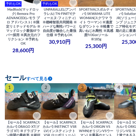
予約もOK
予約もOK
MadRock(マッドロッ
UNPARALLEL(アンパ
SPORTIVA(スポルティ
SPORTIVA
ク) Remora Pro
ラレル) TN-FINITY(テ
バ) SKWAMA LITE
バ) Solutio
ADVANCED(レモラ プ
ィーエヌ-フィニティ)
WOMAN(スクワマ ラ
JR(ソリュー
ロ アドバンスト) ※限
※楢崎智亜共同開発 ※
イト ウーマン) ※適度
ンプ ジュニア
定リミテッドモデル ※
ハードな剛性パワーと
なダウントゥ ※軽量で
ニア特化モデ
マッドロック最強XFラ
自由度が融合した最強
高いねじれ剛性 ※高感
期の足に最適
バー採用 ※異次元のフ
仕様 ※予約もOK
度FriXionソール
ンションバ
リクション ※予約も
※185g
30,910円
25,3
OK
25,300円
28,600円
セール
すべて見る
1
2
3
4
【セール】SCARPA(ス
【セール】SCARPA(ス
【セール】SCARPA(ス
【セール】SC
カルパ) DRAGO XT(ド
カルパ) INSTINCT VSR
カルパ) ORIGIN VS
カルパ) ORIG
ラゴ XT) ※ドラゴファ
LV(インスティンクト
WMN(オリジンVSウー
リジンVS) 
ン待望の最終形 ※超好
VSR ローボリューム)
マン) ※最高のエント
上達できる入