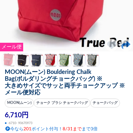
メール便
MOON(ムーン) Bouldering Chalk
Bag(ボルダリングチョークバッグ) ※
大きめサイズでサッと両手チョークアップ ※
メール便対応
MOON(ムーン)
チョーク ブラシ チョークバッグ
チョークバッグ
6,710円
●
-6710- 90670973
今なら
201
ポイント付与！
8/31まで
まで3倍