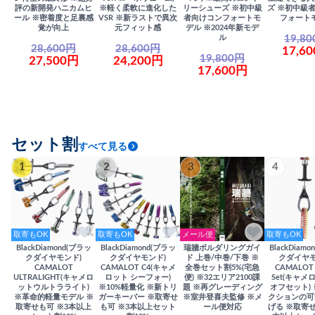
評の新開発ハニカムヒ
※軽く柔軟に進化した
リーシューズ ※初中級
ズ ※初中級
ール ※密着度と足裏感
VSR ※新ラストで異次
者向けコンフォートモ
フォート
覚が向上
元フィット感
デル ※2024年新モデ
19,8
ル
28,600円
28,600円
17,6
19,800円
27,500円
24,200円
17,600円
セット割
すべて見る
1
2
3
4
取寄もOK
取寄もOK
メール便
取寄もOK
BlackDiamond(ブラッ
BlackDiamond(ブラッ
瑞牆ボルダリングガイ
BlackDiam
クダイヤモンド)
クダイヤモンド)
ド 上巻/中巻/下巻 ※
クダイヤモ
CAMALOT
CAMALOT C4(キャメ
全巻セット割5%(宅急
CAMALOT 
ULTRALIGHT(キャメロ
ロット シーフォー)
便) ※32エリア2100課
Set(キャメロ
ットウルトラライト)
※10%軽量化 ※新トリ
題 ※再グレーディング
オフセット)
※革命的軽量モデル ※
ガーキーパー ※取寄せ
※室井登喜夫監修 ※メ
クションの可
取寄せも可 ※3本以上
も可 ※3本以上セット
ール便対応
げる ※取寄せ