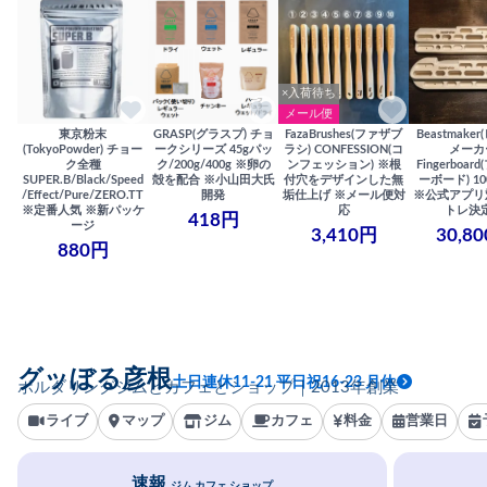
×入荷待ち
メール便
東京粉末
GRASP(グラスプ) チョ
FazaBrushes(ファザブ
Beastmake
(TokyoPowder) チョー
ークシリーズ 45gパッ
ラシ) CONFESSION(コ
メーカ
ク全種
ク/200g/400g ※卵の
ンフェッション) ※根
Fingerboa
SUPER.B/Black/Speed
殻を配合 ※小山田大氏
付穴をデザインした無
ーボード) 100
/Effect/Pure/ZERO.TT
開発
垢仕上げ ※メール便対
※公式アプリ
※定番人気 ※新パッケ
応
トレ決
418円
ージ
3,410円
30,8
880円
グッぼる彦根
土日連休11-21 平日祝16-23 月休
ボルダリングジムとカフェとショップ｜2013年創業
ライブ
マップ
ジム
カフェ
料金
営業日
速報
ジム カフェ ショップ