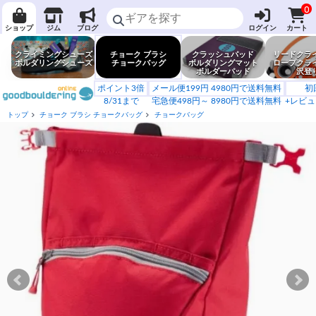
0
ショップ
ジム
ブログ
ログイン
カート
クライミングシューズ
チョーク ブラシ
クラッシュパッド
リードクラ
ボルダリングシューズ
チョークバッグ
ボルダリングマット
ロープクラ
ボルダーパッド
沢登
ポイント3倍
メール便199円 4980円で送料無料
初
8/31まで
宅急便498円～ 8980円で送料無料
+レビュ
トップ
チョーク ブラシ チョークバッグ
チョークバッグ