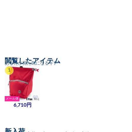
閲覧したアイテム
あなたが見た気になるギア
1
メール便
6,710円
新入荷