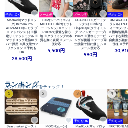
予約もOK
メール便
メール便
予約もOK
MadRock(マッドロッ
CXM(シーバイエム)
GUARD-TEX(ガードテ
UNPARALL
ク) Remora Pro
MOTTO T-shirt(モット
ックス) Climbing
ラレル) TN-F
ADVANCED(レモラ プ
ー Tシャツ) ※コット
FingerTape(クライミン
ィーエヌ-フ
ロ アドバンスト) ※限
ン100%で最適な着心
グ フィンガー テープ)
※楢崎智亜共
定リミテッドモデル ※
地 ※クライミングの本
19mm ※登れるテーピ
ハードな剛性
マッドロック最強XFラ
質を胸に表現 ※メール
ングが復活 ※テープ同
自由度が融合
バー採用 ※異次元のフ
便対応
士接着で肌に優しい ※
仕様 ※予
リクション ※予約も
メール便対応
5,500円
30,9
OK
990円
28,600円
ランキング
人気上昇中のギアをチェック！
1
2
3
4
予約もOK
予約もOK
Beastmaker(ビースト
MOON(ムーン)
MadRock(マッドロッ
FRICTIONL