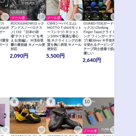
×入荷待ち
メール便
メール便
メール便
ツ)
ROCK&SNOW(ロック
CXM(シーバイエム)
GUARD-TEX(ガードテ
GUARD-
Grip(ポ
アンドスノー/ロクス
MOTTO T-shirt(モット
ックス) Climbing
ックス) Cli
ガー
ノ) 110 「日本の岩
ー Tシャツ) ※コット
Finger Tape(クライミ
FingerT
場“テストピース”を考
ン100%で最適な着心
ング フィンガー テー
グ フィン
×関川愛音
える(前編)」 ※渓谷登
地 ※クライミングの本
プ) 幅38mm ※手首用
19mm 
ガーリ
攀の最前線 ※メール便
質を胸に表現 ※メール
※登れるテーピング ※
ングが復活
対応
便対応
テープ同士接着で肌に
士接着で肌
優しい
メール便
2,090円
5,500円
2,640円
990円
8
9
10
11
メール便