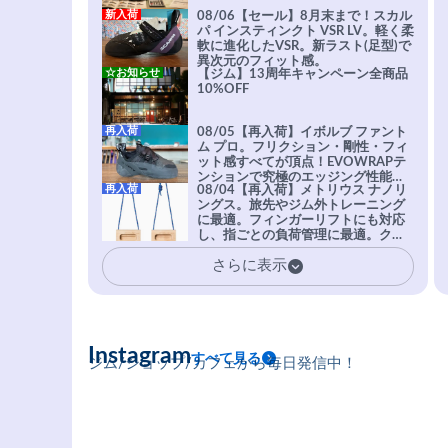
新入荷
08/06【セール】8月末まで！スカル
パ インスティンクト VSR LV。軽く柔
軟に進化したVSR。新ラスト(足型)で
異次元のフィット感。
☆お知らせ
【ジム】13周年キャンペーン全商品
10%OFF
再入荷
08/05【再入荷】イボルブ ファント
ム プロ。フリクション・剛性・フィ
ット感すべてが頂点！EVOWRAPテ
ンションで究極のエッジング性能を
再入荷
08/04【再入荷】メトリウス ナノリ
実現。進化系ラバーEvo-74はTRAX
ングス。旅先やジム外トレーニング
を凌駕する粘着力で極小ホールドに
に最適。フィンガーリフトにも対応
安心感。
し、指ごとの負荷管理に最適。クラ
イマーの指を本気で鍛えるギア。
さらに表示
Instagram
すべて見る
ジム/ショップ/カフェから毎日発信中！