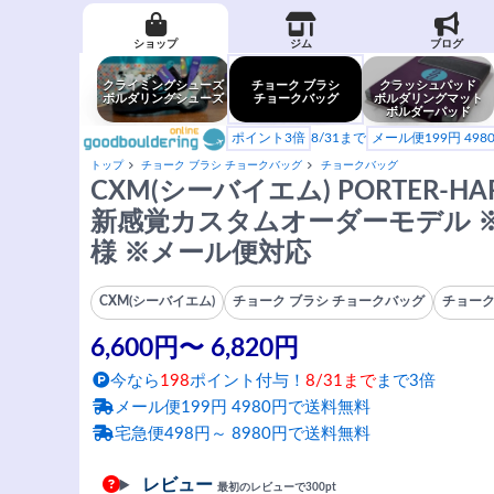
ショップ
ジム
ブログ
クライミングシューズ
チョーク ブラシ
クラッシュパッド
ボルダリングシューズ
チョークバッグ
ボルダリングマット
ボルダーパッド
ポイント3倍
8/31まで
メール便199円 49
トップ
チョーク ブラシ チョークバッグ
チョークバッグ
CXM(シーバイエム) PORTER-HA
新感覚カスタムオーダーモデル 
様 ※メール便対応
CXM(シーバイエム)
チョーク ブラシ チョークバッグ
チョー
6,600円〜 6,820円
今なら
198
ポイント付与！
8/31まで
まで3倍
メール便199円 4980円で送料無料
宅急便498円～ 8980円で送料無料
レビュー
最初のレビューで300pt