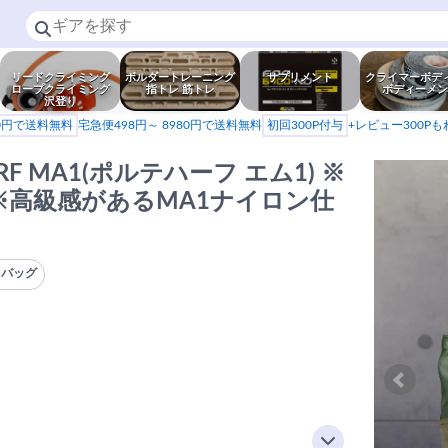
リードクライミング
ボルダートレーニング
サプリメント
クライマーボデ
ロープクライミング
指トレ 筋トレ
ボディーメン
沢登り
80円で送料無料
宅急便498円～ 8980円で送料無料
初回300P付与
+レビュー300P
RF MA1(ポルテハーフ エム1) ※
※高級感があるMA1ナイロン仕
クバッグ