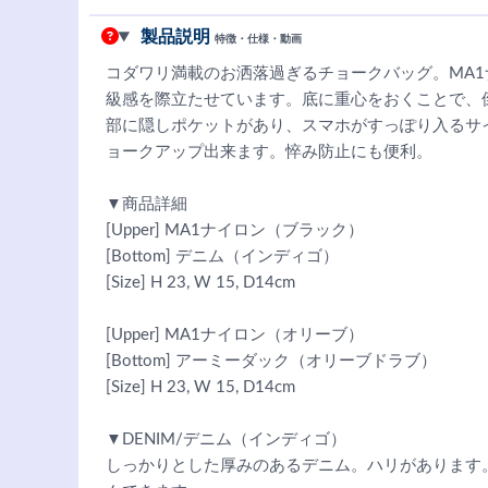
製品説明
特徴・仕様・動画
コダワリ満載のお洒落過ぎるチョークバッグ。MA
級感を際立たせています。底に重心をおくことで、
部に隠しポケットがあり、スマホがすっぽり入るサ
ョークアップ出来ます。悴み防止にも便利。
▼商品詳細
[Upper] MA1ナイロン（ブラック）
[Bottom] デニム（インディゴ）
[Size] H 23, W 15, D14cm
[Upper] MA1ナイロン（オリーブ）
[Bottom] アーミーダック（オリーブドラブ）
[Size] H 23, W 15, D14cm
▼DENIM/デニム（インディゴ）
しっかりとした厚みのあるデニム。ハリがあります