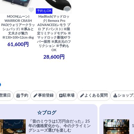
予約もOK
MOON(ムーン)
MadRock(マッドロッ
WARRIOR CRASH
ク) Remora Pro
PAD(ウォリアークラッ
ADVANCED(レモラ プ
シュパッド) ※厚みと
ロ アドバンスト) ※限
丈夫さが魅力
定リミテッドモデル ※
※130×100×12cm 6kg
マッドロック最強XFラ
バー採用 ※異次元のフ
61,600円
リクション ※予約も
OK
28,600円
営業日
予約
事前登録
駐車場
よくある質問
ショップ
☆ブログ
「昔のミウラは1万円台だった」25
年の価格変化から、今のクライミン
グシューズ選びを楽しむ