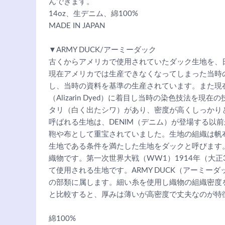
んできます。
14oz、生デニム、綿100%
MADE IN JAPAN
▼ARMY DUCK/アーミーダック
古くからアメリカで使用されていたダック生地を、
現在アメリカでは生産できなくなってしまった当時
し、当時の資料を基準の生産されています。また現
（Alizarin Dyed）に着目し当時の染色技法を
タリ（白く出たシワ）があり、密度が高くしっかりと
呼ばれる生地は、DENIM（デニム）が登場する以
鞄や布として重宝されていました。生地の組織は帆
生地である条件を満たした生地をダックと呼びます。
織物です。第一次世界大戦（WW1）1914年（大
て使用される生地です。ARMY DUCK（アーミー
の部類に属します。細い糸を使用し織物の組織密度
と比較すると、厚みは薄いが高密度で丈夫なのが特
綿100%