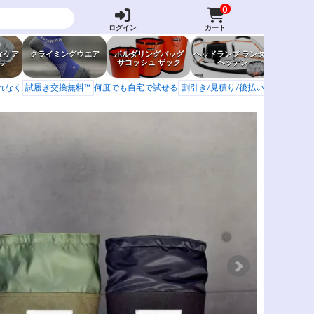
0
ログイン
カート
ィケア
クライミングウエア
ボルダリングバッグ
ヘッドランプ ランタン
防虫グッ
テ
サコッシュ ザック
ヘッデン
岩場ア
もれなく
試履き交換無料™
何度でも自宅で試せる
割引き/見積り/後払い
学校 山岳会