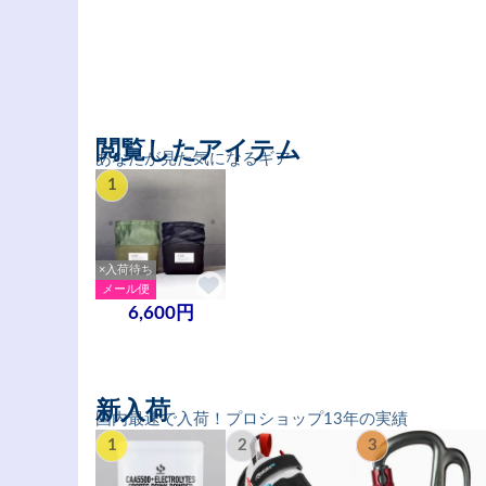
閲覧したアイテム
あなたが見た気になるギア
1
×入荷待ち
メール便
6,600円
新入荷
国内最速で入荷！プロショップ13年の実績
1
2
3