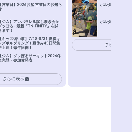
【営業日】2026お盆 営業日のお知ら
ボルダリング上達Q
せ
【ジム】アンパラレル試し履き会 in
ボルダリングトレ
グッぼる - 最新「TN-FINITY」を試
せます！
【キッズ習い事】7/18-8/31 夏得キ
ッズボルダリング！夏休み45日間集
さらに表示
中上達！毎年恒例！
【ジム】グッぼるサーキット2026冬
全完登・参加賞発表
さらに表示