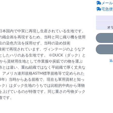
メール
宅急便
オ
日本国内で中実に再現し生産されている生地です。
の織企画を再現するため、当時と同じ織り機を使用
在の染色方法を採用せず、当時の染め技術
現在の技術で再現されています。ヴィンテージのようなア
したハリのある生地です。 ※DUCK（ダック）と
返
前から資材用生地として作業服や炭鉱での物を運ぶ
布とは違い、重ね組織ではなく平組織で厚く丈夫な
アメリカ連邦規格ASTM標準規格等で定められた
正3年）当時からある規格で、現在も軍用資材と知っ
ダック）はダック生地のうちでは比較的中肉から薄物
を上げているのが特徴です。同じ重さの号物ダック
徴です。