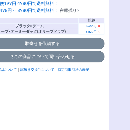
便199円 4980円で送料無料！
498円～ 8980円で送料無料！
在庫残り×
即納
ブラック×デニム
×
6,600円
リーブ×アーミーダック(オリーブドラブ)
×
6,820円
取寄せを依頼する
この商品について問い合わせる
品について
｜
試履き交換™について
｜
特定商取引法の表記