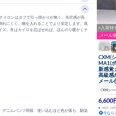
1ナイロンはタフで引っ掛かりが無く、光沢感が高
倒れにくく、物を入れることでより安定します。底
×入荷待
イズ。冬はカイロを忍ばせれば、ほんのり暖かくチ
メール
CXM(
MA1(
新感覚
高級感
メール
CXM(シー
6,600
●
-6600- 168
。デニムパンツ同様、使い込むほど色が落ち、馴染
今なら