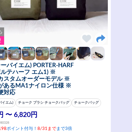
ち
便
シーバイエム) PORTER-HARF
ポルテハーフ エム1) ※
カスタムオーダーモデル ※
があるMA1ナイロン仕様 ※
便対応
バイエム)
チョーク ブラシ チョークバッグ
チョークバッグ
円 〜 6,820円
980328
198
ポイント付与！
8/31まで
まで3倍