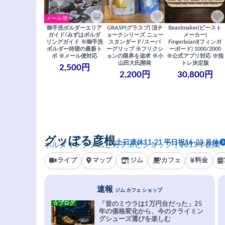
メール便
御手洗ボルダーエリア
GRASP(グラスプ) 頂チ
Beastmaker(ビースト
ガイド/みずはボルダ
ョークシリーズ ニュー
メーカー)
リングガイド ※御手洗
スタンダード/スーパ
Fingerboard(フィンガ
ボルダー待望の最新ト
ーグリップ ※フリクシ
ーボード) 1000/2000
ポ ※メール便対応
ョンの限界を追求 ※小
※公式アプリ対応 ※指
山田大氏開発
トレ決定版
2,500円
2,200円
30,800円
グッぼる彦根
土日連休11-21 平日祝16-23 月休
ボルダリングジムとカフェとショップ｜2013年創業
ライブ
マップ
ジム
カフェ
料金
速報
ジム カフェ ショップ
☆ブログ
「昔のミウラは1万円台だった」25
年の価格変化から、今のクライミン
グシューズ選びを楽しむ