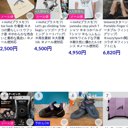
×入荷待ち
×入荷待ち
メール便
メール便
メール便
＋mofu(プラスモフ)
＋mofu(プラスモフ)
＋mofu(プラスモフ)
tataanz(タターン
toe hook 巾着袋 ※ネ
Let's go climbing Tote
yannoka step pinch T
Portable Finger 
コの愛らしいトウフッ
bag(レッツゴー クライ
シャツ ※ネコホールド
ータブル フィン
ク姿 ※やわらかな色合
ミング トートバッグ)
Tシャツ ※もっふもふ
グリップ)
いと素朴な風合い ※メ
※再生素材 ※大容量
100％ワイルドな子猫
※JazzySport
ール便対応
14L ※メール便対応
※耐久性に優れた6.1オ
コラボ ※フィン
ンス ※メール便対応
フトにも
2,500円
4,500円
4,950円
6,820円
4
5
6
7
メール便
予約もOK