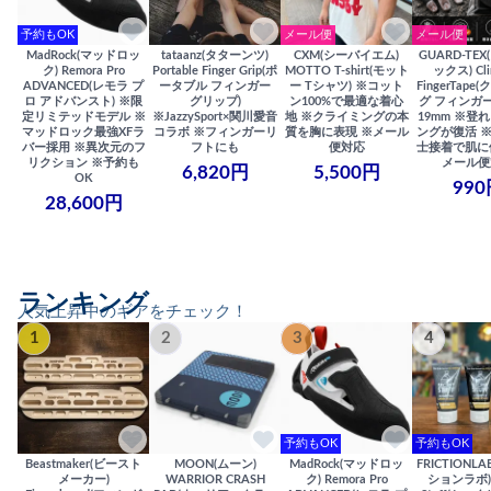
予約もOK
メール便
メール便
MadRock(マッドロッ
tataanz(タターンツ)
CXM(シーバイエム)
GUARD-TE
ク) Remora Pro
Portable Finger Grip(ポ
MOTTO T-shirt(モット
ックス) Cli
ADVANCED(レモラ プ
ータブル フィンガー
ー Tシャツ) ※コット
FingerTap
ロ アドバンスト) ※限
グリップ)
ン100%で最適な着心
グ フィンガー
定リミテッドモデル ※
※JazzySport×関川愛音
地 ※クライミングの本
19mm ※登
マッドロック最強XFラ
コラボ ※フィンガーリ
質を胸に表現 ※メール
ングが復活 
バー採用 ※異次元のフ
フトにも
便対応
士接着で肌に
リクション ※予約も
メール便
6,820円
5,500円
OK
990
28,600円
ランキング
人気上昇中のギアをチェック！
1
2
3
4
予約もOK
予約もOK
Beastmaker(ビースト
MOON(ムーン)
MadRock(マッドロッ
FRICTIONL
メーカー)
WARRIOR CRASH
ク) Remora Pro
ションラボ) S