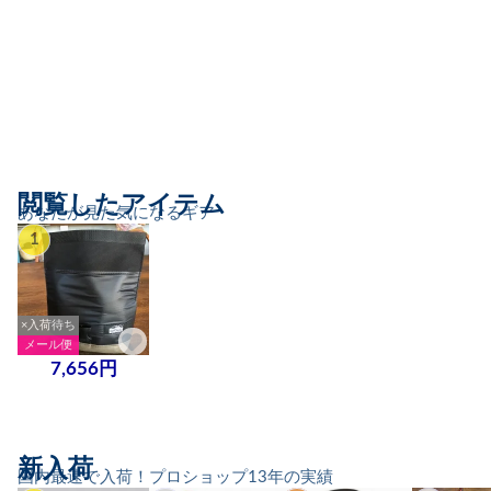
閲覧したアイテム
あなたが見た気になるギア
1
×入荷待ち
メール便
7,656円
新入荷
国内最速で入荷！プロショップ13年の実績