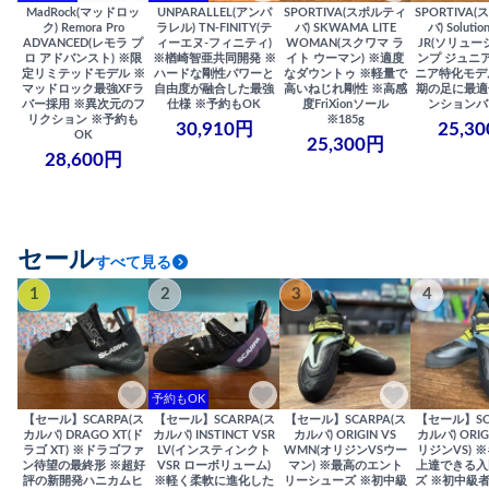
MadRock(マッドロッ
UNPARALLEL(アンパ
SPORTIVA(スポルティ
SPORTIVA
ク) Remora Pro
ラレル) TN-FINITY(テ
バ) SKWAMA LITE
バ) Solutio
ADVANCED(レモラ プ
ィーエヌ-フィニティ)
WOMAN(スクワマ ラ
JR(ソリュー
ロ アドバンスト) ※限
※楢崎智亜共同開発 ※
イト ウーマン) ※適度
ンプ ジュニア
定リミテッドモデル ※
ハードな剛性パワーと
なダウントゥ ※軽量で
ニア特化モデ
マッドロック最強XFラ
自由度が融合した最強
高いねじれ剛性 ※高感
期の足に最適
バー採用 ※異次元のフ
仕様 ※予約もOK
度FriXionソール
ンションバ
リクション ※予約も
※185g
30,910円
25,3
OK
25,300円
28,600円
セール
すべて見る
1
2
3
4
予約もOK
【セール】SCARPA(ス
【セール】SCARPA(ス
【セール】SCARPA(ス
【セール】SC
カルパ) DRAGO XT(ド
カルパ) INSTINCT VSR
カルパ) ORIGIN VS
カルパ) ORIG
ラゴ XT) ※ドラゴファ
LV(インスティンクト
WMN(オリジンVSウー
リジンVS) 
ン待望の最終形 ※超好
VSR ローボリューム)
マン) ※最高のエント
上達できる入
評の新開発ハニカムヒ
※軽く柔軟に進化した
リーシューズ ※初中級
ズ ※初中級