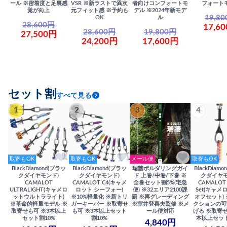
ール ※密着度と足裏感
VSR ※新ラストで異次
者向けコンフォートモ
フォート
覚が向上
元フィット感 ※予約も
デル ※2024年新モデ
19,8
OK
ル
28,600円
17,6
28,600円
19,800円
27,500円
24,200円
17,600円
セット割
すべて見る
1
2
3
4
取寄もOK
取寄もOK
メール便
取寄もOK
BlackDiamond(ブラッ
BlackDiamond(ブラッ
瑞牆ボルダリングガイ
BlackDiam
クダイヤモンド)
クダイヤモンド)
ド 上巻/中巻/下巻 ※
クダイヤモ
CAMALOT
CAMALOT C4(キャメ
全巻セット割5%(宅急
CAMALOT 
ULTRALIGHT(キャメロ
ロット シーフォー)
便) ※32エリア2100課
Set(キャメロ
ットウルトラライト)
※10%軽量化 ※新トリ
題 ※再グレーディング
オフセット)
※革命的軽量モデル ※
ガーキーパー ※取寄せ
※室井登喜夫監修 ※メ
クションの可
取寄せも可 ※3本以上
も可 ※3本以上セット
ール便対応
げる ※取寄せ
セット割10%
割10%
本以上セット
4,840円