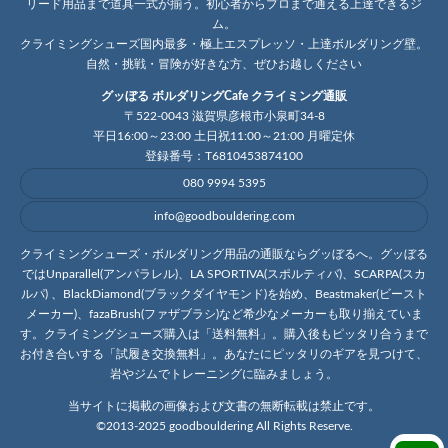
リード用品まで道具一式が揃う。初心者からプロまで通える上達できるジ
ム。
クライミングシューズ国内最多・極上エスプレッソ・上達ボルダリング壁。
自然・挑戦・冒険が好きな方、ぜひお越しください
グッぼる ボルダリングCafe クライミング通販
〒522-0043 滋賀県彦根市小泉町34-8
平日16:00～23:00 土日祝11:00～21:00 月曜定休
登録番号：T6810453874100
080 9994 5395
info@goodbouldering.com
クライミングシューズ・ボルダリング用品の通販ならグッぼるへ。グッぼる
ではUnparallel(アンパラレル)、LA SPORTIVA(スポルティバ)、SCARPA(スカ
ルパ) 、BlackDiamond(ブラックダイヤモンド)を始め、Beastmaker(ビースト
メーカー)、fazaBrush(ファザブラシ)など希少なメーカーも取り揃えていま
す。クライミングシューズ購入は「送料無料」。購入後もピッタリ合うまで
お付き合いする「試履き交換無料」。あなたにピッタリのギアを見つけて、
岩やジムでトレーニングに臨みましょう。
当サイトに掲載の画像および文書の無断転載は禁止です。
©2013-2025 goodbouldering All Rights Reserve.