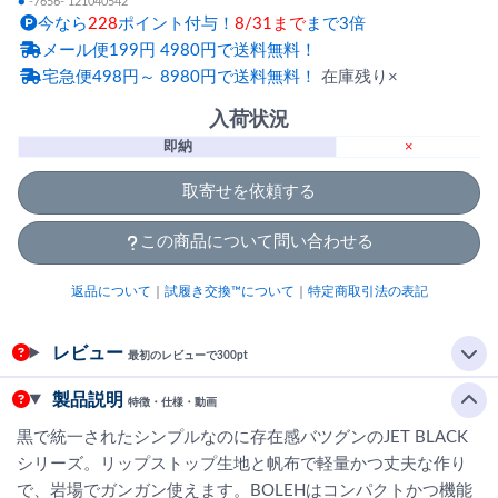
●
-7656- 121040542
今なら
228
ポイント付与！
8/31まで
まで3倍
メール便199円 4980円で送料無料！
宅急便498円～ 8980円で送料無料！
在庫残り×
入荷状況
即納
×
取寄せを依頼する
この商品について問い合わせる
返品について
｜
試履き交換™について
｜
特定商取引法の表記
レビュー
最初のレビューで300pt
製品説明
特徴・仕様・動画
黒で統一されたシンプルなのに存在感バツグンのJET BLACK
シリーズ。リップストップ生地と帆布で軽量かつ丈夫な作り
で、岩場でガンガン使えます。BOLEHはコンパクトかつ機能