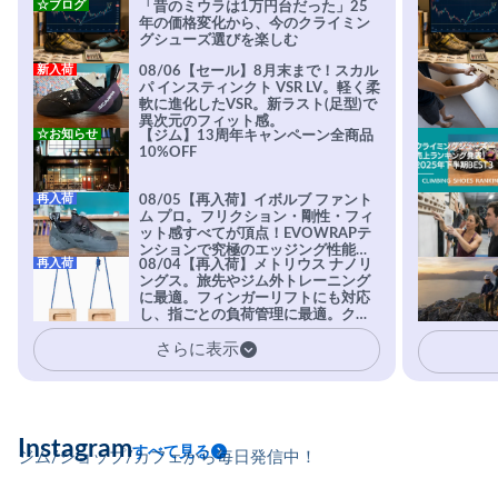
☆ブログ
「昔のミウラは1万円台だった」25
年の価格変化から、今のクライミン
グシューズ選びを楽しむ
新入荷
08/06【セール】8月末まで！スカル
パ インスティンクト VSR LV。軽く柔
軟に進化したVSR。新ラスト(足型)で
異次元のフィット感。
☆お知らせ
【ジム】13周年キャンペーン全商品
10%OFF
再入荷
08/05【再入荷】イボルブ ファント
ム プロ。フリクション・剛性・フィ
ット感すべてが頂点！EVOWRAPテ
ンションで究極のエッジング性能を
再入荷
08/04【再入荷】メトリウス ナノリ
実現。進化系ラバーEvo-74はTRAX
ングス。旅先やジム外トレーニング
を凌駕する粘着力で極小ホールドに
に最適。フィンガーリフトにも対応
安心感。
し、指ごとの負荷管理に最適。クラ
イマーの指を本気で鍛えるギア。
さらに表示
Instagram
すべて見る
ジム/ショップ/カフェから毎日発信中！