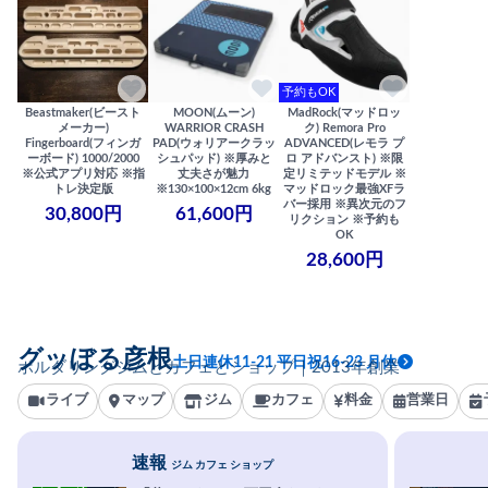
予約もOK
Beastmaker(ビースト
MOON(ムーン)
MadRock(マッドロッ
メーカー)
WARRIOR CRASH
ク) Remora Pro
Fingerboard(フィンガ
PAD(ウォリアークラッ
ADVANCED(レモラ プ
ーボード) 1000/2000
シュパッド) ※厚みと
ロ アドバンスト) ※限
※公式アプリ対応 ※指
丈夫さが魅力
定リミテッドモデル ※
トレ決定版
※130×100×12cm 6kg
マッドロック最強XFラ
バー採用 ※異次元のフ
30,800円
61,600円
リクション ※予約も
OK
28,600円
グッぼる彦根
土日連休11-21 平日祝16-23 月休
ボルダリングジムとカフェとショップ｜2013年創業
ライブ
マップ
ジム
カフェ
料金
営業日
速報
ジム カフェ ショップ