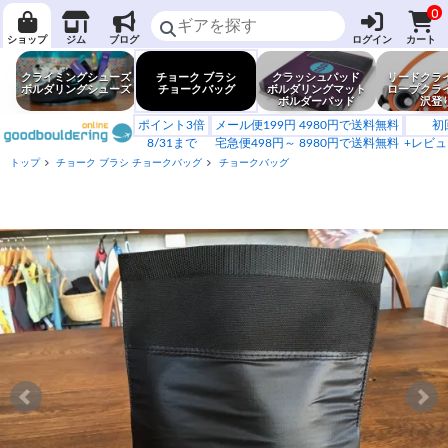
0
ショップ
ジム
ブログ
ログイン
カート
クライミングシューズ
チョーク ブラシ
クラッシュパッド
リードクラ
ボルダリングシューズ
チョークバッグ
ボルダリングマット
ロープクラ
ボルダーパッド
沢登
ポイント3倍
メール便199円 4980円で送料無料
初
8/31まで
宅急便498円～ 8980円で送料無料
+レビュ
トップ
チョーク ブラシ チョークバッグ
チョークバッグ