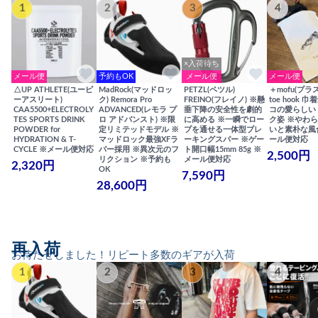
1
2
3
4
×入荷待ち
メール便
予約もOK
メール便
メール便
△UP ATHLETE(ユーピ
MadRock(マッドロッ
PETZL(ペツル)
＋mofu(プラ
ーアスリート)
ク) Remora Pro
FREINO(フレイノ) ※懸
toe hook 
CAA5500+ELECTROLY
ADVANCED(レモラ プ
垂下降の安全性を劇的
コの愛らしい
TES SPORTS DRINK
ロ アドバンスト) ※限
に高める ※一瞬でロー
ク姿 ※やわ
POWDER for
定リミテッドモデル ※
プを通せる一体型ブレ
いと素朴な風
HYDRATION & T-
マッドロック最強XFラ
ーキングスパー ※ゲー
ール便対応
CYCLE ※メール便対応
バー採用 ※異次元のフ
ト開口幅15mm 85g ※
2,500円
リクション ※予約も
メール便対応
2,320円
OK
7,590円
28,600円
再入荷
お待たせしました！リピート多数のギアが入荷
1
2
3
4