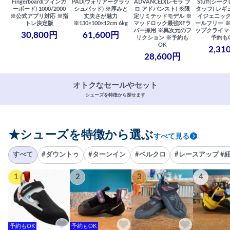
Fingerboard(フィンガ
PAD(ウォリアークラッ
ADVANCED(レモラ プ
Stuff(シー
ーボード) 1000/2000
シュパッド) ※厚みと
ロ アドバンスト) ※限
タッフ) レギ
※公式アプリ対応 ※指
丈夫さが魅力
定リミテッドモデル ※
イジェニック
トレ決定版
※130×100×12cm 6kg
マッドロック最強XFラ
ールフリー 
バー採用 ※異次元のフ
ップクライマ
30,800円
61,600円
リクション ※予約も
予約も
OK
2,31
28,600円
オトクなセールやセット
シューズを特徴から探せます
★シューズを特徴から選ぶ
すべて見る
すべて
#ダウントゥ
#ターンイン
#ベルクロ
#レースアップ #
1
2
3
4
予約もOK
予約もOK