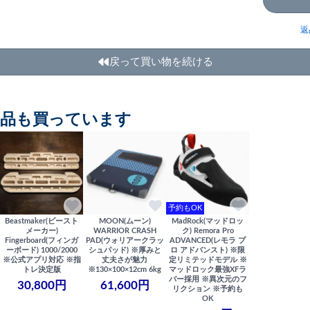
返
戻って買い物を続ける
商品も買っています
予約もOK
Beastmaker(ビースト
MOON(ムーン)
MadRock(マッドロッ
メーカー)
WARRIOR CRASH
ク) Remora Pro
Fingerboard(フィンガ
PAD(ウォリアークラッ
ADVANCED(レモラ プ
ーボード) 1000/2000
シュパッド) ※厚みと
ロ アドバンスト) ※限
※公式アプリ対応 ※指
丈夫さが魅力
定リミテッドモデル ※
トレ決定版
※130×100×12cm 6kg
マッドロック最強XFラ
バー採用 ※異次元のフ
30,800円
61,600円
リクション ※予約も
OK