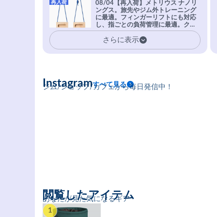
再入荷
08/04【再入荷】メトリウス ナノリ
実現。進化系ラバーEvo-74はTRAX
ングス。旅先やジム外トレーニング
を凌駕する粘着力で極小ホールドに
に最適。フィンガーリフトにも対応
安心感。
し、指ごとの負荷管理に最適。クラ
イマーの指を本気で鍛えるギア。
さらに表示
Instagram
すべて見る
ジム/ショップ/カフェから毎日発信中！
閲覧したアイテム
あなたが見た気になるギア
1