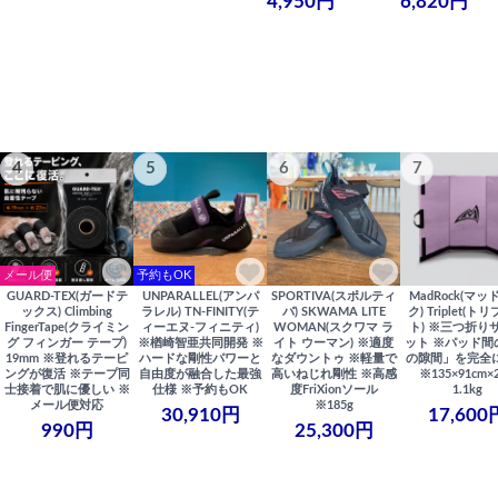
4,950円
6,820円
4
5
6
7
メール便
予約もOK
GUARD-TEX(ガードテ
UNPARALLEL(アンパ
SPORTIVA(スポルティ
MadRock(マッ
ックス) Climbing
ラレル) TN-FINITY(テ
バ) SKWAMA LITE
ク) Triplet(ト
FingerTape(クライミン
ィーエヌ-フィニティ)
WOMAN(スクワマ ラ
ト) ※三つ折り
グ フィンガー テープ)
※楢崎智亜共同開発 ※
イト ウーマン) ※適度
ット ※パッド間
19mm ※登れるテーピ
ハードな剛性パワーと
なダウントゥ ※軽量で
の隙間」を完全
ングが復活 ※テープ同
自由度が融合した最強
高いねじれ剛性 ※高感
※135×91cm×
士接着で肌に優しい ※
仕様 ※予約もOK
度FriXionソール
1.1kg
メール便対応
※185g
30,910円
17,600
990円
25,300円