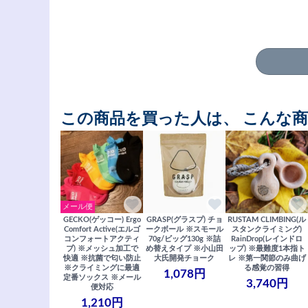
この商品を買った人は、 こんな
メール便
GECKO(ゲッコー) Ergo
GRASP(グラスプ) チョ
RUSTAM CLIMBING(ル
Comfort Active(エルゴ
ークボール ※スモール
スタンクライミング)
コンフォートアクティ
70g/ビッグ130g ※詰
RainDrop(レインドロ
ブ) ※メッシュ加工で
め替えタイプ ※小山田
ップ) ※最難度1本指ト
快適 ※抗菌で匂い防止
大氏開発チョーク
レ ※第一関節のみ曲げ
※クライミングに最適
る感覚の習得
1,078円
定番ソックス ※メール
3,740円
便対応
1,210円