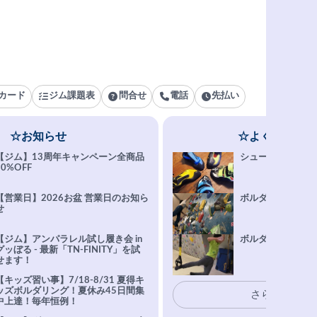
カード
ジム課題表
問合せ
電話
先払い
☆お知らせ
☆よくある質問
【ジム】13周年キャンペーン全商品
シューズ選びFAQ
10%OFF
【営業日】2026お盆 営業日のお知ら
ボルダリング上達Q
せ
【ジム】アンパラレル試し履き会 in
ボルダリングトレ
グッぼる - 最新「TN-FINITY」を試
せます！
【キッズ習い事】7/18-8/31 夏得キ
ッズボルダリング！夏休み45日間集
さらに表示
中上達！毎年恒例！