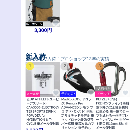
3,300円
新入荷
国内最速で入荷！プロショップ13年の実績
1
2
3
×入荷待ち
メール便
予約もOK
メール便
△UP ATHLETE(ユーピ
MadRock(マッドロッ
PETZL(ペツル)
ーアスリート)
ク) Remora Pro
FREINO(フレイノ) ※懸
CAA5500+ELECTROLY
ADVANCED(レモラ プ
垂下降の安全性を劇的
TES SPORTS DRINK
ロ アドバンスト) ※限
に高める ※一瞬でロー
POWDER for
定リミテッドモデル ※
プを通せる一体型ブレ
HYDRATION & T-
マッドロック最強XFラ
ーキングスパー ※ゲー
CYCLE ※メール便対応
バー採用 ※異次元のフ
ト開口幅15mm 85g ※
リクション ※予約も
メール便対応