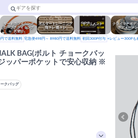
リードクライミング
ボルダートレーニング
サプリメント
クライマーボデ
ロープクライミング
指トレ 筋トレ
ボディーメン
沢登り
80円で送料無料
宅急便498円～ 8980円で送料無料
初回300P付与
+レビュー300P
CHALK BAG(ボルト チョークバッ
※ジッパーポケットで安心収納 ※
ョークバッグ