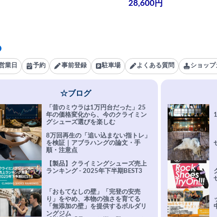
28,600円
営業日
予約
事前登録
駐車場
よくある質問
ショップ
☆ブログ
「昔のミウラは1万円台だった」25
年の価格変化から、今のクライミン
グシューズ選びを楽しむ
8万回再生の「追い込まない指トレ」
を検証｜アブラハングの論文・手
順・注意点
【製品】クライミングシューズ売上
ランキング - 2025年下半期BEST3
「おもてなしの壁」「完登の安売
り」をやめ、本物の強さを育てる
「無添加の壁」を提供するボルダリ
ングジム