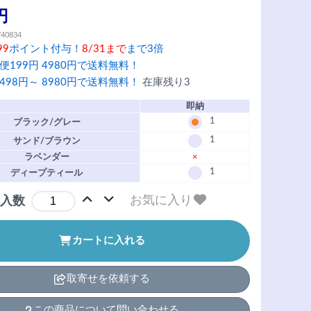
円
740834
99
ポイント付与！
8/31まで
まで3倍
便199円 4980円で送料無料！
498円～ 8980円で送料無料！
在庫残り3
即納
1
ブラック/グレー
1
サンド/ブラウン
ラベンダー
×
1
ディープティール
お気に入り
入数
カートに入れる
取寄せを依頼する
この商品について問い合わせる