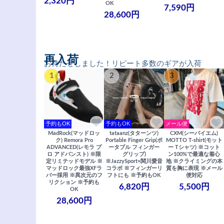
2,320円
OK
7,590円
28,600円
再入荷
お待たせしました！リピート多数のギアが入荷
1
2
3
予約もOK
予約もOK
メール便
MadRock(マッドロッ
tataanz(タターンツ)
CXM(シーバイエム)
ク) Remora Pro
Portable Finger Grip(ポ
MOTTO T-shirt(モット
ADVANCED(レモラ プ
ータブル フィンガー
ー Tシャツ) ※コット
ロ アドバンスト) ※限
グリップ)
ン100%で最適な着心
定リミテッドモデル ※
※JazzySport×関川愛音
地 ※クライミングの本
マッドロック最強XFラ
コラボ ※フィンガーリ
質を胸に表現 ※メール
バー採用 ※異次元のフ
フトにも ※予約もOK
便対応
リクション ※予約も
6,820円
5,500円
OK
28,600円