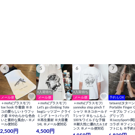
4
5
6
7
×入荷待ち
×入荷待ち
メール便
メール便
メール便
予約もOK
＋mofu(プラスモフ)
＋mofu(プラスモフ)
＋mofu(プラスモフ)
tataanz(タターン
toe hook 巾着袋 ※ネ
Let's go climbing Tote
yannoka step pinch T
Portable Finger 
コの愛らしいトウフッ
bag(レッツゴー クライ
シャツ ※ネコホールド
ータブル フィン
ク姿 ※やわらかな色合
ミング トートバッグ)
Tシャツ ※もっふもふ
グリップ)
いと素朴な風合い ※メ
※再生素材 ※大容量
100％ワイルドな子猫
※JazzySport
ール便対応
14L ※メール便対応
※耐久性に優れた6.1オ
コラボ ※フィン
ンス ※メール便対応
フトにも ※予約
2,500円
4,500円