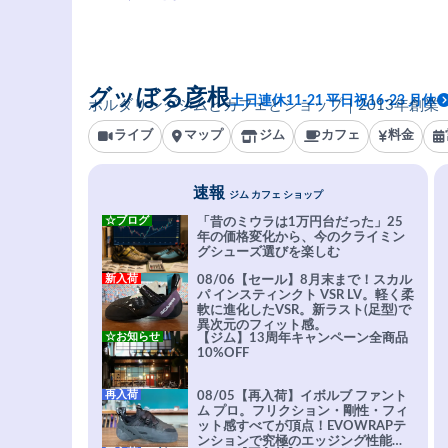
グッぼる彦根
土日連休11-21 平日祝16-23 月休
ボルダリングジムとカフェとショップ｜2013年創業
ライブ
マップ
ジム
カフェ
料金
速報
ジム カフェ ショップ
☆ブログ
「昔のミウラは1万円台だった」25
年の価格変化から、今のクライミン
グシューズ選びを楽しむ
新入荷
08/06【セール】8月末まで！スカル
パ インスティンクト VSR LV。軽く柔
軟に進化したVSR。新ラスト(足型)で
異次元のフィット感。
☆お知らせ
【ジム】13周年キャンペーン全商品
10%OFF
再入荷
08/05【再入荷】イボルブ ファント
ム プロ。フリクション・剛性・フィ
ット感すべてが頂点！EVOWRAPテ
ンションで究極のエッジング性能を