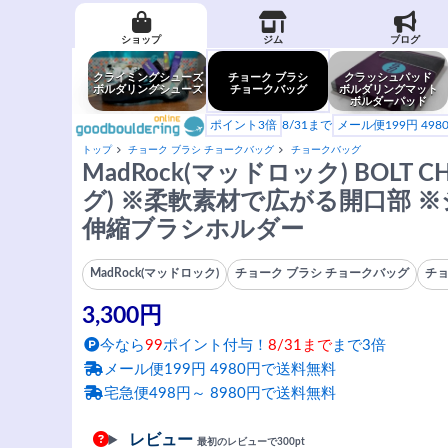
ショップ
ジム
ブログ
クライミングシューズ
チョーク ブラシ
クラッシュパッド
ボルダリングシューズ
チョークバッグ
ボルダリングマット
ボルダーパッド
ポイント3倍
8/31まで
メール便199円 49
トップ
チョーク ブラシ チョークバッグ
チョークバッグ
MadRock(マッドロック) BOLT 
グ) ※柔軟素材で広がる開口部 
伸縮ブラシホルダー
MadRock(マッドロック)
チョーク ブラシ チョークバッグ
チ
3,300円
今なら
99
ポイント付与！
8/31まで
まで3倍
メール便199円 4980円で送料無料
宅急便498円～ 8980円で送料無料
レビュー
最初のレビューで300pt