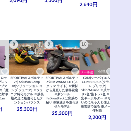
2,090円
5,500円
2,640円
990円
8
9
10
11
メール便
ドロッ
SPORTIVA(スポルティ
SPORTIVA(スポルティ
CXM(シーバイエム)
SoiLL(ソイ
リプレッ
バ) Solution Comp
バ) SKWAMA LITE(ス
CLIMB BRICK(クライ
Boulde
サブマ
JR(ソリューション コ
クワマ ライト) ※素材
ム ブリック)
クボルダー1
の「魔
ンプ ジュニア) ※ジュ
から見直した価格設定
Skin/Muscle ※爪ヤス
Boris
に封印
ニア特化モデル ※成長
※新ソール
リ2色/指トレ2色 ※蓄
Saberi×F
2cm
期の足に最適化したテ
FriXionBlackは脅威の
光キーホルダー ※可愛
コラ
ンションバランス
粘り ※快適さを進化さ
いのにちゃんと使える
29,
せたモデル
※岩場で光る ※メール
円
25,300円
便対応
25,300円
2,200円