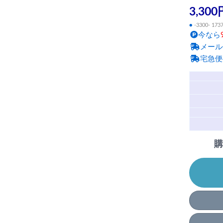
3,300
●
-3300- 173
今なら
メール
宅急便
購