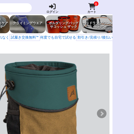
0
ログイン
カート
ィケア
クライミングウエア
ボルダリングバッグ
ヘッドランプ ランタン
防虫グッ
テ
サコッシュ ザック
ヘッデン
岩場ア
もれなく
試履き交換無料™
何度でも自宅で試せる
割引き/見積り/後払い
学校 山岳会