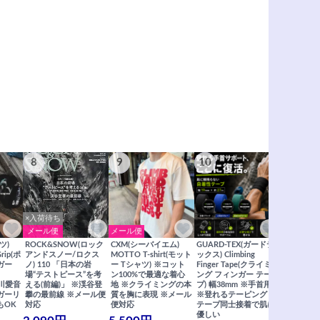
8
9
10
11
×入荷待ち
メール便
メール便
メール便
ツ)
ROCK&SNOW(ロック
CXM(シーバイエム)
GUARD-TEX(ガードテ
GUARD-
Grip(ポ
アンドスノー/ロクス
MOTTO T-shirt(モット
ックス) Climbing
ックス) Cli
ガー
ノ) 110 「日本の岩
ー Tシャツ) ※コット
Finger Tape(クライミ
FingerT
場“テストピース”を考
ン100%で最適な着心
ング フィンガー テー
グ フィン
×関川愛音
える(前編)」 ※渓谷登
地 ※クライミングの本
プ) 幅38mm ※手首用
19mm 
ガーリ
攀の最前線 ※メール便
質を胸に表現 ※メール
※登れるテーピング ※
ングが復活
もOK
対応
便対応
テープ同士接着で肌に
士接着で肌
優しい
メール便