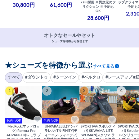
バー採用 ※異次元のフ
ップクライマ
30,800円
61,600円
リクション ※予約も
予約も
OK
2,31
28,600円
オトクなセールやセット
シューズを特徴から探せます
★シューズを特徴から選ぶ
すべて見る
すべて
#ダウントゥ
#ターンイン
#ベルクロ
#レースアップ #
1
2
3
4
予約もOK
予約もOK
MadRock(マッドロッ
UNPARALLEL(アンパ
SPORTIVA(スポルティ
SPORTIVA
ク) Remora Pro
ラレル) TN-FINITY(テ
バ) SKWAMA LITE
バ) Solutio
ADVANCED(レモラ プ
ィーエヌ-フィニティ)
WOMAN(スクワマ ラ
JR(ソリュー