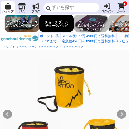
0
ショップ
ジム
ブログ
ログイン
カート
クライミングシューズ
チョーク ブラシ
クラッシュパッド
リードクラ
ボルダリングシューズ
チョークバッグ
ボルダリングマット
ロープクラ
ボルダーパッド
沢登
ポイント3倍
メール便199円 4980円で送料無料
初
8/31まで
宅急便498円～ 8980円で送料無料
+レビュ
トップ
チョーク ブラシ チョークバッグ
チョークバッグ