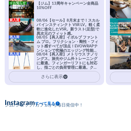
☆お知らせ
【ジム】13周年キャンペーン全商品
10%OFF
新入荷
08/06【セール】8月末まで！スカル
パ インスティンクト VSR LV。軽く柔
軟に進化したVSR。新ラスト(足型)で
異次元のフィット感。
再入荷
08/05【再入荷】イボルブ ファント
ム プロ。フリクション・剛性・フィ
ット感すべてが頂点！EVOWRAPテ
ンションで究極のエッジング性能を
再入荷
08/04【再入荷】メトリウス ナノリ
実現。進化系ラバーEvo-74はTRAX
ングス。旅先やジム外トレーニング
を凌駕する粘着力で極小ホールドに
に最適。フィンガーリフトにも対応
安心感。
し、指ごとの負荷管理に最適。クラ
イマーの指を本気で鍛えるギア。
さらに表示
Instagram
すべて見る
ジム/ショップ/カフェから毎日発信中！