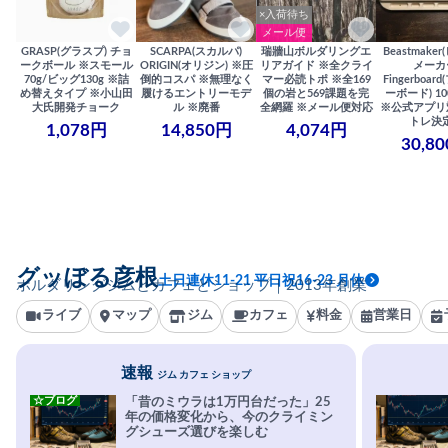
×入荷待ち
メール便
GRASP(グラスプ) チョ
SCARPA(スカルパ)
瑞牆山ボルダリングエ
Beastmake
ークボール ※スモール
ORIGIN(オリジン) ※圧
リアガイド ※全クライ
メーカ
70g/ビッグ130g ※詰
倒的コスパ ※無理なく
マー必読トポ ※全169
Fingerboa
め替えタイプ ※小山田
履けるエントリーモデ
個の岩と569課題を完
ーボード) 100
大氏開発チョーク
ル ※廃番
全網羅 ※メール便対応
※公式アプリ
トレ決
1,078円
14,850円
4,074円
30,8
グッぼる彦根
土日連休11-21 平日祝16-23 月休
ボルダリングジムとカフェとショップ｜2013年創業
ライブ
マップ
ジム
カフェ
料金
営業日
速報
ジム カフェ ショップ
☆ブログ
「昔のミウラは1万円台だった」25
年の価格変化から、今のクライミン
グシューズ選びを楽しむ