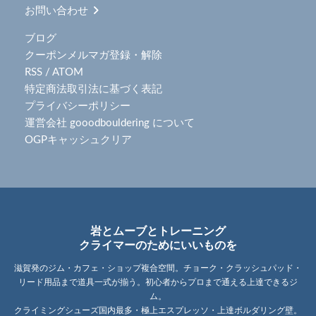
お問い合わせ
ブログ
クーポンメルマガ登録・解除
RSS
/
ATOM
特定商法取引法に基づく表記
プライバシーポリシー
運営会社 gooodbouldering について
OGPキャッシュクリア
岩とムーブとトレーニング
クライマーのためにいいものを
滋賀発のジム・カフェ・ショップ複合空間。チョーク・クラッシュパッド・
リード用品まで道具一式が揃う。初心者からプロまで通える上達できるジ
ム。
クライミングシューズ国内最多・極上エスプレッソ・上達ボルダリング壁。