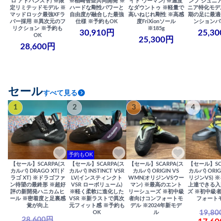
ロ アドバンスト) ※限
※楢崎智亜共同開発 ※
イト ウーマン) ※適度
ンプ ジュニア
定リミテッドモデル ※
ハードな剛性パワーと
なダウントゥ ※軽量で
ニア特化モデ
マッドロック最強XFラ
自由度が融合した最強
高いねじれ剛性 ※高感
期の足に最適
バー採用 ※異次元のフ
仕様 ※予約もOK
度FriXionソール
ンションバ
リクション ※予約も
※185g
30,910円
25,3
OK
25,300円
28,600円
セール
すべて見る
1
2
3
4
予約もOK
【セール】SCARPA(ス
【セール】SCARPA(ス
【セール】SCARPA(ス
【セール】SC
カルパ) DRAGO XT(ド
カルパ) INSTINCT VSR
カルパ) ORIGIN VS
カルパ) ORIG
ラゴ XT) ※ドラゴファ
LV(インスティンクト
WMN(オリジンVSウー
リジンVS) 
ン待望の最終形 ※超好
VSR ローボリューム)
マン) ※最高のエント
上達できる入
評の新開発ハニカムヒ
※軽く柔軟に進化した
リーシューズ ※初中級
ズ ※初中級
ール ※密着度と足裏感
VSR ※新ラストで異次
者向けコンフォートモ
フォート
覚が向上
元フィット感 ※予約も
デル ※2024年新モデ
19,8
OK
ル
28,600円