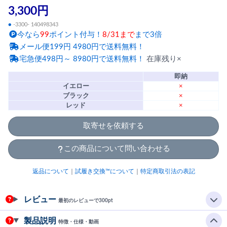
3,300円
●
-3300- 140498343
今なら
99
ポイント付与！
8/31まで
まで3倍
メール便199円 4980円で送料無料！
宅急便498円～ 8980円で送料無料！
在庫残り×
即納
イエロー
×
ブラック
×
レッド
×
取寄せを依頼する
この商品について問い合わせる
返品について
｜
試履き交換™について
｜
特定商取引法の表記
レビュー
最初のレビューで300pt
製品説明
特徴・仕様・動画