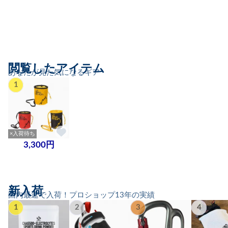
閲覧したアイテム
あなたが見た気になるギア
1
×入荷待ち
3,300円
新入荷
国内最速で入荷！プロショップ13年の実績
1
2
3
4