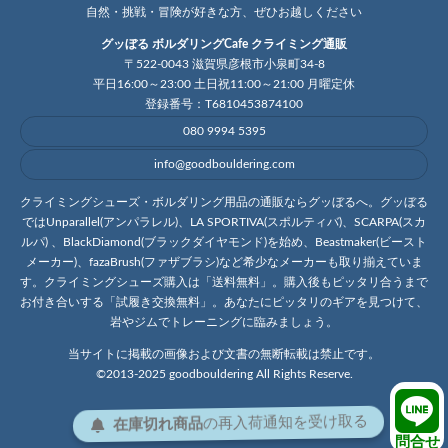
自然・挑戦・冒険が好きな方、ぜひお越しください
グッぼる ボルダリングCafe クライミング通販
〒522-0043 滋賀県彦根市小泉町34-8
平日16:00～23:00 土日祝11:00～21:00 月曜定休
登録番号：T6810453874100
080 9994 5395
info@goodbouldering.com
クライミングシューズ・ボルダリング用品の通販ならグッぼるへ。グッぼる
ではUnparallel(アンパラレル)、LA SPORTIVA(スポルティバ)、SCARPA(スカ
ルパ) 、BlackDiamond(ブラックダイヤモンド)を始め、Beastmaker(ビースト
メーカー)、fazaBrush(ファザブラシ)など希少なメーカーも取り揃えていま
す。クライミングシューズ購入は「送料無料」。購入後もピッタリ合うまで
お付き合いする「試履き交換無料」。あなたにピッタリのギアを見つけて、
岩やジムでトレーニングに臨みましょう。
当サイトに掲載の画像および文書の無断転載は禁止です。
©2013-2025 goodbouldering All Rights Reserve.
在庫切れ商品
の
再入荷
通知を
受け取る
問合せ