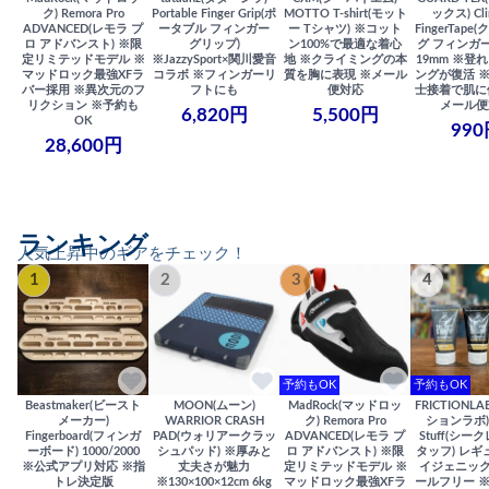
ク) Remora Pro
Portable Finger Grip(ポ
MOTTO T-shirt(モット
ックス) Cli
ADVANCED(レモラ プ
ータブル フィンガー
ー Tシャツ) ※コット
FingerTap
ロ アドバンスト) ※限
グリップ)
ン100%で最適な着心
グ フィンガー
定リミテッドモデル ※
※JazzySport×関川愛音
地 ※クライミングの本
19mm ※登
マッドロック最強XFラ
コラボ ※フィンガーリ
質を胸に表現 ※メール
ングが復活 
バー採用 ※異次元のフ
フトにも
便対応
士接着で肌に
リクション ※予約も
メール便
6,820円
5,500円
OK
990
28,600円
ランキング
人気上昇中のギアをチェック！
1
2
3
4
予約もOK
予約もOK
Beastmaker(ビースト
MOON(ムーン)
MadRock(マッドロッ
FRICTIONL
メーカー)
WARRIOR CRASH
ク) Remora Pro
ションラボ) S
Fingerboard(フィンガ
PAD(ウォリアークラッ
ADVANCED(レモラ プ
Stuff(シー
ーボード) 1000/2000
シュパッド) ※厚みと
ロ アドバンスト) ※限
タッフ) レギ
※公式アプリ対応 ※指
丈夫さが魅力
定リミテッドモデル ※
イジェニック
トレ決定版
※130×100×12cm 6kg
マッドロック最強XFラ
ールフリー 