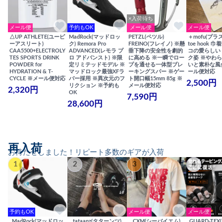
×入荷待ち
メール便
予約もOK
メール便
メール便
△UP ATHLETE(ユーピ
MadRock(マッドロッ
PETZL(ペツル)
＋mofu(プラ
ーアスリート)
ク) Remora Pro
FREINO(フレイノ) ※懸
toe hook 
CAA5500+ELECTROLY
ADVANCED(レモラ プ
垂下降の安全性を劇的
コの愛らしい
TES SPORTS DRINK
ロ アドバンスト) ※限
に高める ※一瞬でロー
ク姿 ※やわ
POWDER for
定リミテッドモデル ※
プを通せる一体型ブレ
いと素朴な風
HYDRATION & T-
マッドロック最強XFラ
ーキングスパー ※ゲー
ール便対応
CYCLE ※メール便対応
バー採用 ※異次元のフ
ト開口幅15mm 85g ※
2,500円
リクション ※予約も
メール便対応
2,320円
OK
7,590円
28,600円
再入荷
お待たせしました！リピート多数のギアが入荷
1
2
3
4
予約もOK
メール便
メール便
MadRock(マッドロッ
tataanz(タターンツ)
CXM(シーバイエム)
GUARD-TE