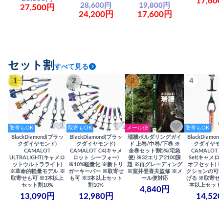
17,6
28,600円
19,800円
27,500円
24,200円
17,600円
セット割
すべて見る
1
2
3
4
取寄もOK
取寄もOK
メール便
取寄もOK
BlackDiamond(ブラッ
BlackDiamond(ブラッ
瑞牆ボルダリングガイ
BlackDiam
クダイヤモンド)
クダイヤモンド)
ド 上巻/中巻/下巻 ※
クダイヤモ
CAMALOT
CAMALOT C4(キャメ
全巻セット割5%(宅急
CAMALOT 
ULTRALIGHT(キャメロ
ロット シーフォー)
便) ※32エリア2100課
Set(キャメロ
ットウルトラライト)
※10%軽量化 ※新トリ
題 ※再グレーディング
オフセット)
※革命的軽量モデル ※
ガーキーパー ※取寄せ
※室井登喜夫監修 ※メ
クションの可
取寄せも可 ※3本以上
も可 ※3本以上セット
ール便対応
げる ※取寄せ
セット割10%
割10%
本以上セット
4,840円
13,090円
12,980円
14,5