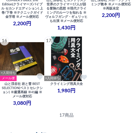
CLIMBER'S BIBLE 2nd
山と渓谷社 ビヨンドリスク
山と渓谷社 スポーツクライ
Edition(クライマーズバイブ
世界のクライマー17人が語
ミング教本 ※メール便対応
ル セカンドエディション) 上
る冒険の思想 ※現代クライ
※再販未定
巻/下巻 ※テクニックガイド
ミングのルーツを知れる ※
2,200円
金字塔 ※メール便対応
ヴォルフガング・ギュリッヒ
も出演 ※メール便対応
2,200円
1,430円
16
17
×入荷待ち
メール便
×入荷待ち
山と渓谷社 岩と雪 BEST
クライミング用具大全
SELECTION(ベストセレクシ
1,980円
ョン) ※厳選再録 ※41編 ※
メール便対応
3,080円
17商品