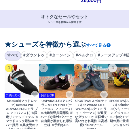
28,600円
オトクなセールやセット
シューズを特徴から探せます
★シューズを特徴から選ぶ
すべて見る
すべて
#ダウントゥ
#ターンイン
#ベルクロ
#レースアップ #
1
2
3
4
予約もOK
予約もOK
MadRock(マッドロッ
UNPARALLEL(アンパ
SPORTIVA(スポルティ
SPORTIVA
ク) Remora Pro
ラレル) TN-FINITY(テ
バ) SKWAMA LITE
バ) Solutio
ADVANCED(レモラ プ
ィーエヌ-フィニティ)
WOMAN(スクワマ ラ
JR(ソリュー
ロ アドバンスト) ※限
※楢崎智亜共同開発 ※
イト ウーマン) ※適度
ンプ ジュニア
定リミテッドモデル ※
ハードな剛性パワーと
なダウントゥ ※軽量で
ニア特化モデ
マッドロック最強XFラ
自由度が融合した最強
高いねじれ剛性 ※高感
期の足に最適
バー採用 ※異次元のフ
仕様 ※予約もOK
度FriXionソール
ンションバ