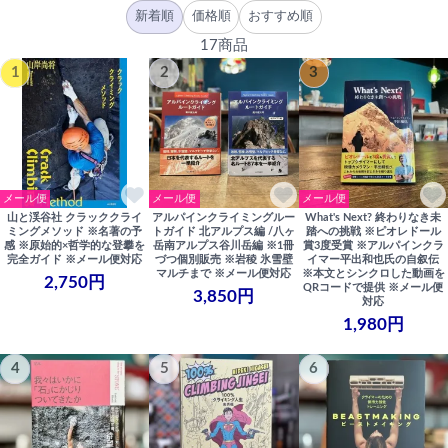
新着順
価格順
おすすめ順
17商品
1
2
3
メール便
メール便
メール便
山と渓谷社 クラッククライ
アルパインクライミングルー
What's Next? 終わりなき未
ミングメソッド ※名著の予
トガイド 北アルプス編 /八ヶ
踏への挑戦 ※ピオレドール
感 ※原始的×哲学的な登攀を
岳南アルプス谷川岳編 ※1冊
賞3度受賞 ※アルパインクラ
完全ガイド ※メール便対応
づつ個別販売 ※岩稜 氷雪壁
イマー平出和也氏の自叙伝
マルチまで ※メール便対応
※本文とシンクロした動画を
2,750円
QRコードで提供 ※メール便
3,850円
対応
1,980円
4
5
6