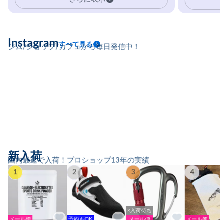
Instagram
すべて見る
ジム/ショップ/カフェから毎日発信中！
新入荷
国内最速で入荷！プロショップ13年の実績
1
2
3
4
×入荷待ち
メール便
予約もOK
メール便
メール便