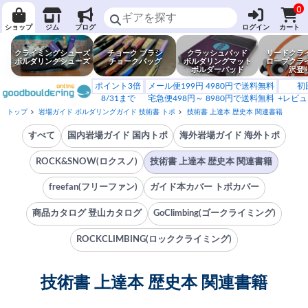
0
ショップ
ジム
ブログ
ログイン
カート
クライミングシューズ
チョーク ブラシ
クラッシュパッド
リードクラ
ボルダリングシューズ
チョークバッグ
ボルダリングマット
ロープクラ
ボルダーパッド
沢登
ポイント3倍
メール便199円 4980円で送料無料
初
8/31まで
宅急便498円～ 8980円で送料無料
+レビュ
トップ
岩場ガイド ボルダリングガイド 技術書 トポ
技術書 上達本 歴史本 関連書籍
すべて
国内岩場ガイド 国内トポ
海外岩場ガイド 海外トポ
ROCK&SNOW(ロクスノ)
技術書 上達本 歴史本 関連書籍
freefan(フリーファン)
ガイド本カバー トポカバー
商品カタログ 登山カタログ
GoClimbing(ゴークライミング)
ROCKCLIMBING(ロッククライミング)
技術書 上達本 歴史本 関連書籍