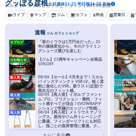
グッぼる彦根
土日連休11-21 平日祝16-23 月休
ボルダリングジムとカフェとショップ｜2013年創業
ライブ
マップ
ジム
カフェ
料金
営業日
速報
ジム カフェ ショップ
「昔のミウラは1万円台だった」25
☆ブログ
年の価格変化から、今のクライミン
グシューズ選びを楽しむ
【ジム】13周年キャンペーン全商品
☆お知らせ
10%OFF
08/06【セール】8月末まで！スカル
新入荷
パ インスティンクト VSR LV。軽く柔
軟に進化したVSR。新ラスト(足型)で
異次元のフィット感。
08/05【再入荷】イボルブ ファント
再入荷
ム プロ。フリクション・剛性・フィ
ット感すべてが頂点！EVOWRAPテ
ンションで究極のエッジング性能を
08/04【再入荷】メトリウス ナノリ
再入荷
実現。進化系ラバーEvo-74はTRAX
ングス。旅先やジム外トレーニング
を凌駕する粘着力で極小ホールドに
に最適。フィンガーリフトにも対応
安心感。
し、指ごとの負荷管理に最適。クラ
イマーの指を本気で鍛えるギア。
さらに表示