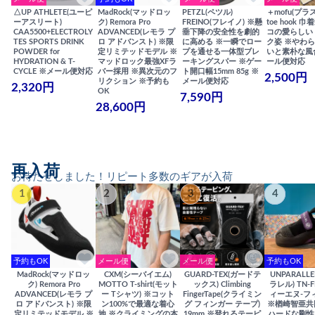
△UP ATHLETE(ユーピ
MadRock(マッドロッ
PETZL(ペツル)
＋mofu(プラ
ーアスリート)
ク) Remora Pro
FREINO(フレイノ) ※懸
toe hook 
CAA5500+ELECTROLY
ADVANCED(レモラ プ
垂下降の安全性を劇的
コの愛らしい
TES SPORTS DRINK
ロ アドバンスト) ※限
に高める ※一瞬でロー
ク姿 ※やわ
POWDER for
定リミテッドモデル ※
プを通せる一体型ブレ
いと素朴な風
HYDRATION & T-
マッドロック最強XFラ
ーキングスパー ※ゲー
ール便対応
CYCLE ※メール便対応
バー採用 ※異次元のフ
ト開口幅15mm 85g ※
2,500円
リクション ※予約も
メール便対応
2,320円
OK
7,590円
28,600円
再入荷
お待たせしました！リピート多数のギアが入荷
1
2
3
4
予約もOK
メール便
メール便
予約もOK
MadRock(マッドロッ
CXM(シーバイエム)
GUARD-TEX(ガードテ
UNPARALL
ク) Remora Pro
MOTTO T-shirt(モット
ックス) Climbing
ラレル) TN-F
ADVANCED(レモラ プ
ー Tシャツ) ※コット
FingerTape(クライミン
ィーエヌ-フ
ロ アドバンスト) ※限
ン100%で最適な着心
グ フィンガー テープ)
※楢崎智亜共
定リミテッドモデル ※
地 ※クライミングの本
19mm ※登れるテーピ
ハードな剛性