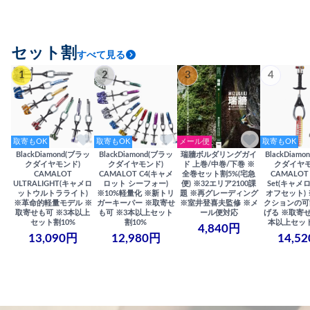
セット割
すべて見る
1
2
3
4
取寄もOK
取寄もOK
メール便
取寄もOK
BlackDiamond(ブラッ
BlackDiamond(ブラッ
瑞牆ボルダリングガイ
BlackDiam
クダイヤモンド)
クダイヤモンド)
ド 上巻/中巻/下巻 ※
クダイヤモ
CAMALOT
CAMALOT C4(キャメ
全巻セット割5%(宅急
CAMALOT 
ULTRALIGHT(キャメロ
ロット シーフォー)
便) ※32エリア2100課
Set(キャメロ
ットウルトラライト)
※10%軽量化 ※新トリ
題 ※再グレーディング
オフセット)
※革命的軽量モデル ※
ガーキーパー ※取寄せ
※室井登喜夫監修 ※メ
クションの可
取寄せも可 ※3本以上
も可 ※3本以上セット
ール便対応
げる ※取寄せ
セット割10%
割10%
本以上セット
4,840円
13,090円
12,980円
14,5