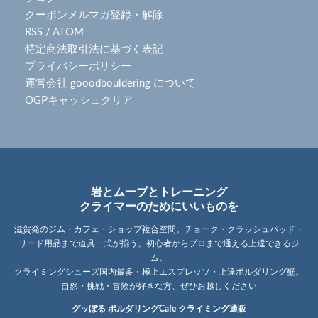
クーポンメルマガ登録・解除
RSS
/
ATOM
特定商法取引法に基づく表記
プライバシーポリシー
運営会社 gooodbouldering について
OGPキャッシュクリア
岩とムーブとトレーニング
クライマーのためにいいものを
滋賀発のジム・カフェ・ショップ複合空間。チョーク・クラッシュパッド・
リード用品まで道具一式が揃う。初心者からプロまで通える上達できるジ
ム。
クライミングシューズ国内最多・極上エスプレッソ・上達ボルダリング壁。
自然・挑戦・冒険が好きな方、ぜひお越しください
グッぼる ボルダリングCafe クライミング通販