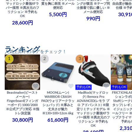
マッドロック最強XFラ
質を胸に表現 ※メール
ングが復活 ※テープ同
自由度が融合
バー採用 ※異次元のフ
便対応
士接着で肌に優しい ※
仕様 ※予
リクション ※予約も
メール便対応
5,500円
30,9
OK
990円
28,600円
ランキング
人気上昇中のギアをチェック！
1
2
3
4
予約もOK
予約もOK
Beastmaker(ビースト
MOON(ムーン)
MadRock(マッドロッ
FRICTIONL
メーカー)
WARRIOR CRASH
ク) Remora Pro
ションラボ) S
Fingerboard(フィンガ
PAD(ウォリアークラッ
ADVANCED(レモラ プ
Stuff(シー
ーボード) 1000/2000
シュパッド) ※厚みと
ロ アドバンスト) ※限
タッフ) レギ
※公式アプリ対応 ※指
丈夫さが魅力
定リミテッドモデル ※
イジェニック
トレ決定版
※130×100×12cm 6kg
マッドロック最強XFラ
ールフリー 
バー採用 ※異次元のフ
ップクライマ
30,800円
61,600円
リクション ※予約も
予約も
OK
2,31