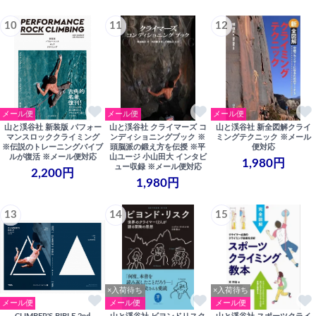
10
11
12
メール便
メール便
メール便
山と渓谷社 新装版 パフォー
山と渓谷社 クライマーズ コ
山と渓谷社 新全図解クライ
マンスロッククライミング
ンディショニングブック ※
ミングテクニック ※メール
※伝説のトレーニングバイブ
頭脳派の鍛え方を伝授 ※平
便対応
ルが復活 ※メール便対応
山ユージ 小山田大 インタビ
1,980円
ュー収録 ※メール便対応
2,200円
1,980円
13
14
15
×入荷待ち
×入荷待ち
メール便
メール便
メール便