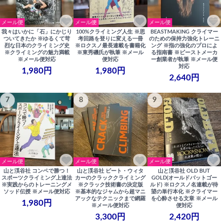
メール便
メール便
メール便
我々はいかに「石」にかじり
100%クライミング人生 ※思
BEASTMAKING クライマー
ついてきたか ※ゆるくて苛
考回路を登りに変える一冊
のための保持力強化トレーニ
烈な日本のクライミング史
※ロクスノ最長連載を書籍化
ング ※指の強化のプロによ
※クライミングの魅力満載
※東秀磯氏が執筆 ※メール
る指南書 ※ビーストメーカ
※メール便対応
便対応
ー創業者が執筆 ※メール便
対応
1,980円
1,980円
2,640円
7
8
9
メール便
メール便
メール便
山と渓谷社 コンペで勝つ！
山と渓谷社 ピート・ウィタ
山と渓谷社 OLD BUT
スポーツクライミング上達法
カーのクラッククライミング
GOLD(オールドバットゴー
※実践からのトレーニングメ
※クラック技術書の決定版
ルド) ※ロクスノ名連載が待
ソッド伝授 ※メール便対応
※基本的なジャムから超マニ
望の単行本化 ※クライマー
アックなテクニックまで網羅
を心酔させる文章 ※メール
1,980円
※メール便対応
便対応
3,300円
2,420円