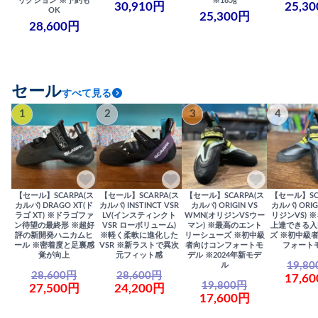
リクション ※予約も
※185g
30,910円
25,3
OK
25,300円
28,600円
セール
すべて見る
1
2
3
4
【セール】SCARPA(ス
【セール】SCARPA(ス
【セール】SCARPA(ス
【セール】SC
カルパ) DRAGO XT(ド
カルパ) INSTINCT VSR
カルパ) ORIGIN VS
カルパ) ORIG
ラゴ XT) ※ドラゴファ
LV(インスティンクト
WMN(オリジンVSウー
リジンVS) 
ン待望の最終形 ※超好
VSR ローボリューム)
マン) ※最高のエント
上達できる入
評の新開発ハニカムヒ
※軽く柔軟に進化した
リーシューズ ※初中級
ズ ※初中級
ール ※密着度と足裏感
VSR ※新ラストで異次
者向けコンフォートモ
フォート
覚が向上
元フィット感
デル ※2024年新モデ
19,8
ル
28,600円
28,600円
17,6
19,800円
27,500円
24,200円
17,600円