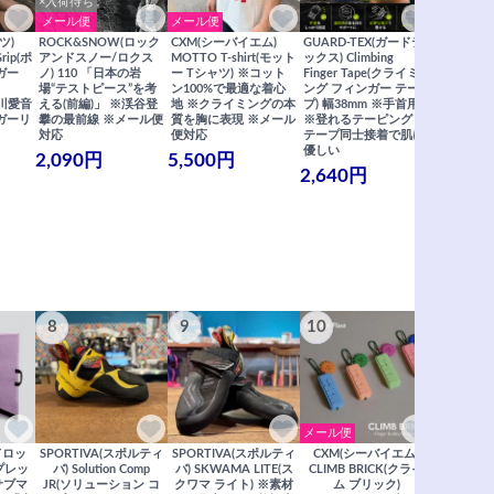
×入荷待ち
メール便
メール便
メール便
ツ)
ROCK&SNOW(ロック
CXM(シーバイエム)
GUARD-TEX(ガードテ
GUARD-
Grip(ポ
アンドスノー/ロクス
MOTTO T-shirt(モット
ックス) Climbing
ックス) Cli
ガー
ノ) 110 「日本の岩
ー Tシャツ) ※コット
Finger Tape(クライミ
FingerT
場“テストピース”を考
ン100%で最適な着心
ング フィンガー テー
グ フィン
×関川愛音
える(前編)」 ※渓谷登
地 ※クライミングの本
プ) 幅38mm ※手首用
19mm 
ガーリ
攀の最前線 ※メール便
質を胸に表現 ※メール
※登れるテーピング ※
ングが復活
対応
便対応
テープ同士接着で肌に
士接着で肌
優しい
メール便
2,090円
5,500円
2,640円
990円
8
9
10
11
メール便
ドロッ
SPORTIVA(スポルティ
SPORTIVA(スポルティ
CXM(シーバイエム)
SoiLL(ソイ
リプレッ
バ) Solution Comp
バ) SKWAMA LITE(ス
CLIMB BRICK(クライ
Boulde
サブマ
JR(ソリューション コ
クワマ ライト) ※素材
ム ブリック)
クボルダー1