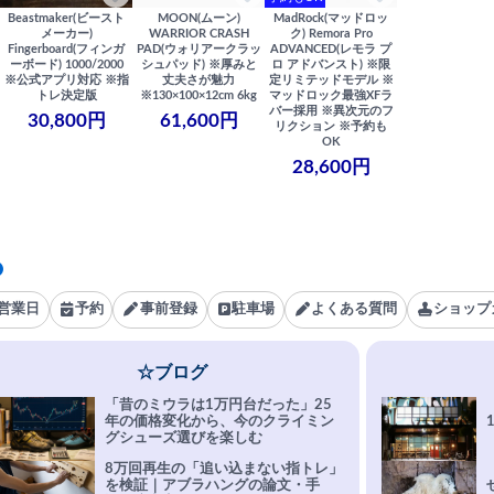
Beastmaker(ビースト
MOON(ムーン)
MadRock(マッドロッ
メーカー)
WARRIOR CRASH
ク) Remora Pro
Fingerboard(フィンガ
PAD(ウォリアークラッ
ADVANCED(レモラ プ
ーボード) 1000/2000
シュパッド) ※厚みと
ロ アドバンスト) ※限
※公式アプリ対応 ※指
丈夫さが魅力
定リミテッドモデル ※
トレ決定版
※130×100×12cm 6kg
マッドロック最強XFラ
バー採用 ※異次元のフ
30,800円
61,600円
リクション ※予約も
OK
28,600円
営業日
予約
事前登録
駐車場
よくある質問
ショップ
☆ブログ
「昔のミウラは1万円台だった」25
年の価格変化から、今のクライミン
グシューズ選びを楽しむ
8万回再生の「追い込まない指トレ」
を検証｜アブラハングの論文・手