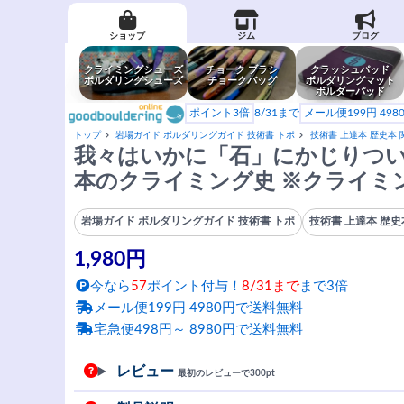
ショップ
ジム
ブログ
クライミングシューズ
チョーク ブラシ
クラッシュパッド
ボルダリングシューズ
チョークバッグ
ボルダリングマット
ボルダーパッド
ポイント3倍
8/31まで
メール便199円 49
トップ
岩場ガイド ボルダリングガイド 技術書 トポ
技術書 上達本 歴史本 
我々はいかに「石」にかじりつい
本のクライミング史 ※クライミ
岩場ガイド ボルダリングガイド 技術書 トポ
技術書 上達本 歴史
1,980円
今なら
57
ポイント付与！
8/31まで
まで3倍
メール便199円 4980円で送料無料
宅急便498円～ 8980円で送料無料
レビュー
最初のレビューで300pt