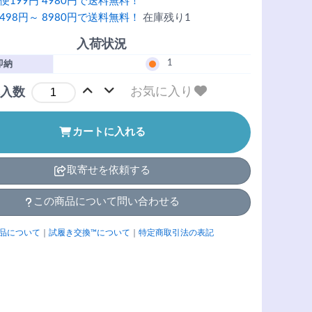
便199円 4980円で送料無料！
498円～ 8980円で送料無料！
在庫残り1
入荷状況
1
即納
お気に入り
入数
カートに入れる
取寄せを依頼する
この商品について問い合わせる
品について
｜
試履き交換™について
｜
特定商取引法の表記