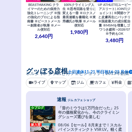
BEASTMAKING クラ
100%クライミング人
UP ATHLETE(ユーピー
イマーのための保持力
生 ※思考回路を登りに
アスリート) JOINT(ジ
強化トレーニング ※指
変える一冊 ※ロクスノ
ョイント) ※関節ケア
の強化のプロによる指
最長連載を書籍化 ※東
と皮膚再生にバッチリ
南書 ※ビーストメーカ
秀磯氏が執筆 ※メール
※国産最大の成分配合
ー創業者が執筆 ※メー
便対応
量 ※MSMを増量しゴ
ル便対応
ワつき緩和 >2028/07
1,980円
※予約もOK
2,640円
3,480円
グッぼる彦根
土日連休11-21 平日祝16-23 月休
ボルダリングジムとカフェとショップ｜2013年創業
ライブ
マップ
ジム
カフェ
料金
速報
ジム カフェ ショップ
☆ブログ
「昔のミウラは1万円台だった」25
年の価格変化から、今のクライミン
グシューズ選びを楽しむ
新入荷
08/06【セール】8月末まで！スカル
パ インスティンクト VSR LV。軽く柔