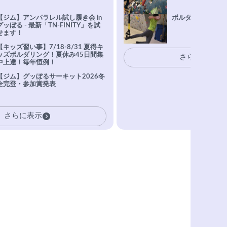
【ジム】アンパラレル試し履き会 in
ボルダリングトレ
グッぼる - 最新「TN-FINITY」を試
せます！
【キッズ習い事】7/18-8/31 夏得キ
ッズボルダリング！夏休み45日間集
さらに表示
中上達！毎年恒例！
【ジム】グッぼるサーキット2026冬
全完登・参加賞発表
さらに表示