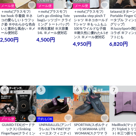
×入荷待ち
×入荷待ち
メール便
メール便
メール便
＋mofu(プラスモフ)
＋mofu(プラスモフ)
＋mofu(プラスモフ)
tataanz(タターン
toe hook 巾着袋 ※ネ
Let's go climbing Tote
yannoka step pinch T
Portable Finger 
コの愛らしいトウフッ
bag(レッツゴー クライ
シャツ ※ネコホールド
ータブル フィン
ク姿 ※やわらかな色合
ミング トートバッグ)
Tシャツ ※もっふもふ
グリップ)
いと素朴な風合い ※メ
※再生素材 ※大容量
100％ワイルドな子猫
※JazzySport
ール便対応
14L ※メール便対応
※耐久性に優れた6.1オ
コラボ ※フィン
ンス ※メール便対応
フトにも
2,500円
4,500円
4,950円
6,820円
4
5
6
7
メール便
予約もOK
GUARD-TEX(ガードテ
UNPARALLEL(アンパ
SPORTIVA(スポルティ
MadRock(マッ
ックス) Climbing
ラレル) TN-FINITY(テ
バ) SKWAMA LITE
ク) Triplet(ト
FingerTape(クライミン
ィーエヌ-フィニティ)
WOMAN(スクワマ ラ
ト) ※三つ折り