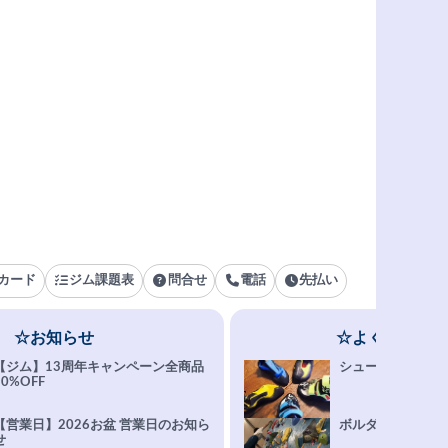
カード
ジム課題表
問合せ
電話
先払い
☆お知らせ
☆よくある質問
【ジム】13周年キャンペーン全商品
シューズ選びFAQ
10%OFF
【営業日】2026お盆 営業日のお知ら
ボルダリング上達Q
せ