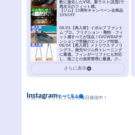
軟に進化したVSR。新ラスト(足型)で
異次元のフィット感。
☆お知らせ
【ジム】13周年キャンペーン全商品
10%OFF
再入荷
08/05【再入荷】イボルブ ファント
ム プロ。フリクション・剛性・フィ
ット感すべてが頂点！EVOWRAPテ
ンションで究極のエッジング性能を
再入荷
08/04【再入荷】メトリウス ナノリ
実現。進化系ラバーEvo-74はTRAX
ングス。旅先やジム外トレーニング
を凌駕する粘着力で極小ホールドに
に最適。フィンガーリフトにも対応
安心感。
し、指ごとの負荷管理に最適。クラ
イマーの指を本気で鍛えるギア。
さらに表示
Instagram
すべて見る
ジム/ショップ/カフェから毎日発信中！