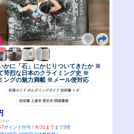
いかに「石」にかじりついてきたか ※
て苛烈な日本のクライミング史 ※
ミングの魅力満載 ※メール便対応
岩場ガイド ボルダリングガイド 技術書 トポ
技術書 上達本 歴史本 関連書籍
円
973767
57
ポイント付与！
8/31まで
まで3倍