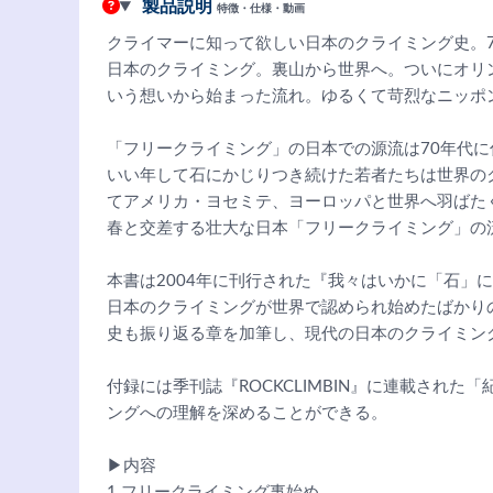
製品説明
特徴・仕様・動画
クライマーに知って欲しい日本のクライミング史。
日本のクライミング。裏山から世界へ。ついにオリ
いう想いから始まった流れ。ゆるくて苛烈なニッポ
「フリークライミング」の日本での源流は70年代
いい年して石にかじりつき続けた若者たちは世界の
てアメリカ・ヨセミテ、ヨーロッパと世界へ羽ばた
春と交差する壮大な日本「フリークライミング」の
本書は2004年に刊行された『我々はいかに「石」に
日本のクライミングが世界で認められ始めたばかり
史も振り返る章を加筆し、現代の日本のクライミン
付録には季刊誌『ROCKCLIMBIN』に連載され
ングへの理解を深めることができる。
▶内容
1 フリークライミング事始め