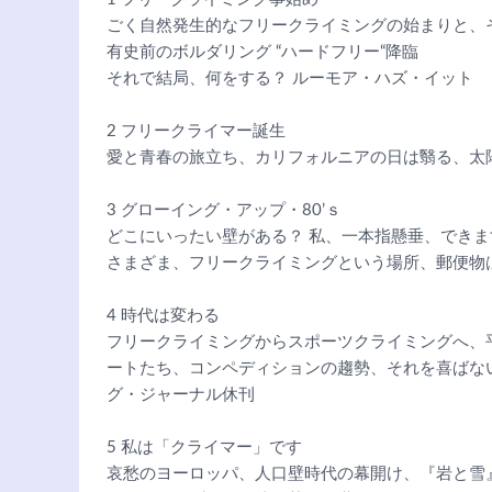
ごく自然発生的なフリークライミングの始まりと、
有史前のボルダリング “ハードフリー“降臨
それで結局、何をする？ ルーモア・ハズ・イット
2 フリークライマー誕生
愛と青春の旅立ち、カリフォルニアの日は翳る、太
3 グローイング・アップ・80’ｓ
どこにいったい壁がある？ 私、一本指懸垂、でき
さまざま、フリークライミングという場所、郵便物
4 時代は変わる
フリークライミングからスポーツクライミングへ、
ートたち、コンペディションの趨勢、それを喜ばな
グ・ジャーナル休刊
5 私は「クライマー」です
哀愁のヨーロッパ、人口壁時代の幕開け、『岩と雪