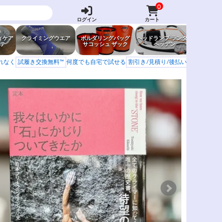
0
ログイン
カート
ィケア
クライミングウエア
ボルダリングバッグ
ヘッドランプ ランタン
防虫グッ
テ
サコッシュ ザック
ヘッデン
岩場ア
もれなく
試履き交換無料™
何度でも自宅で試せる
割引き/見積り/後払い
学校 山岳会