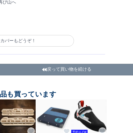
再び山へ
クカバーもどうぞ！
戻って買い物を続ける
商品も買っています
予約もOK