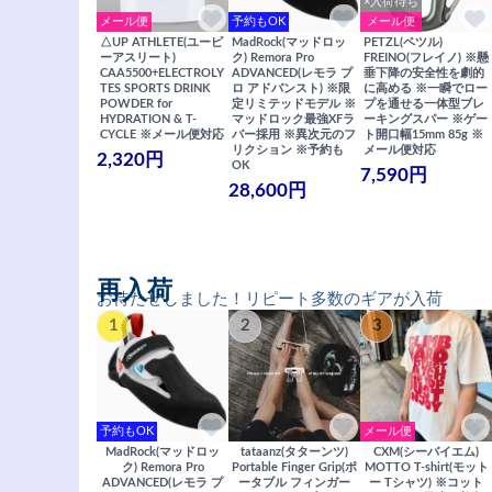
×入荷待ち
メール便
予約もOK
メール便
△UP ATHLETE(ユーピ
MadRock(マッドロッ
PETZL(ペツル)
ーアスリート)
ク) Remora Pro
FREINO(フレイノ) ※懸
CAA5500+ELECTROLY
ADVANCED(レモラ プ
垂下降の安全性を劇的
TES SPORTS DRINK
ロ アドバンスト) ※限
に高める ※一瞬でロー
POWDER for
定リミテッドモデル ※
プを通せる一体型ブレ
HYDRATION & T-
マッドロック最強XFラ
ーキングスパー ※ゲー
CYCLE ※メール便対応
バー採用 ※異次元のフ
ト開口幅15mm 85g ※
リクション ※予約も
メール便対応
2,320円
OK
7,590円
28,600円
再入荷
お待たせしました！リピート多数のギアが入荷
1
2
3
予約もOK
メール便
MadRock(マッドロッ
tataanz(タターンツ)
CXM(シーバイエム)
ク) Remora Pro
Portable Finger Grip(ポ
MOTTO T-shirt(モット
ADVANCED(レモラ プ
ータブル フィンガー
ー Tシャツ) ※コット