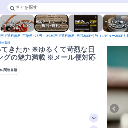
リードクライミング
ボルダートレーニング
サプリメント
クライマーボデ
ロープクライミング
指トレ 筋トレ
ボディーメン
沢登り
80円で送料無料
宅急便498円～ 8980円で送料無料
初回300P付与
+レビュー300P
関連書籍
てきたか ※ゆるくて苛烈な日
ングの魅力満載 ※メール便対応
本 関連書籍