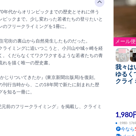
70年代からオリンピックまでの歴史とそれに伴う
ンピックまで。少し変わった若者たちの登りたいと
ンのフリークライミングを1冊に。
に住宅街の裏山から自然発生したものだった。
メール便
クライミングに追いつこうと、小川山や城ヶ崎を経
く。くだらなくてワクワクするような若者たちの青
流れを描く唯一の歴史書。
我々は
ゆるく
かじりついてきたか』(東京新聞出版局)を復刻。
クライ
の刊行当時から、この18年間で新たに刻まれた歴
グを知る一冊に。
た「紀元前のフリークライミング」を掲載し、クライミ
1,980
●
-1980- 176
今なら