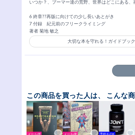
いつか？、ブーマー達の荒野、世界はどこにある、
6 終章??再版に向けての少し長いあとがき
7 付録 紀元前のフリークライミング
著者 菊地 敏之
大切な本を守れる！ガイドブッ
この商品を買った人は、 こんな
メール便
メール便
予約もOK