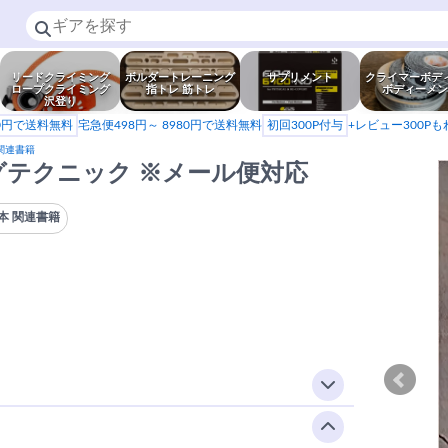
リードクライミング
ボルダートレーニング
サプリメント
クライマーボデ
ロープクライミング
指トレ 筋トレ
ボディーメン
沢登り
80円で送料無料
宅急便498円～ 8980円で送料無料
初回300P付与
+レビュー300P
関連書籍
グテクニック ※メール便対応
本 関連書籍