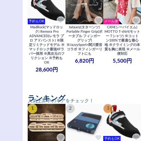
予約もOK
メール便
MadRock(マッドロッ
tataanz(タターンツ)
CXM(シーバイエム)
ク) Remora Pro
Portable Finger Grip(ポ
MOTTO T-shirt(モット
ADVANCED(レモラ プ
ータブル フィンガー
ー Tシャツ) ※コット
ロ アドバンスト) ※限
グリップ)
ン100%で最適な着心
定リミテッドモデル ※
※JazzySport×関川愛音
地 ※クライミングの本
マッドロック最強XFラ
コラボ ※フィンガーリ
質を胸に表現 ※メール
バー採用 ※異次元のフ
フトにも
便対応
リクション ※予約も
6,820円
5,500円
OK
28,600円
ランキング
人気上昇中のギアをチェック！
1
2
3
予約もOK