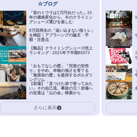
☆ブログ
「昔のミウラは1万円台だった」25
年の価格変化から、今のクライミン
グシューズ選びを楽しむ
8万回再生の「追い込まない指トレ」
を検証｜アブラハングの論文・手
順・注意点
【製品】クライミングシューズ売上
ランキング - 2025年下半期BEST3
「おもてなしの壁」「完登の安売
り」をやめ、本物の強さを育てる
「無添加の壁」を提供するボルダリ
ングジム
【岩場】「見つけた岩で登ってみた
い」その自己流、事故の元！岩場へ
の近道は「山の会」検索から
さらに表示