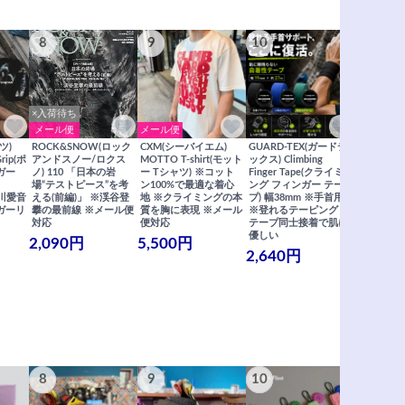
8
9
10
11
×入荷待ち
メール便
メール便
メール便
ツ)
ROCK&SNOW(ロック
CXM(シーバイエム)
GUARD-TEX(ガードテ
GUARD-
Grip(ポ
アンドスノー/ロクス
MOTTO T-shirt(モット
ックス) Climbing
ックス) Cli
ガー
ノ) 110 「日本の岩
ー Tシャツ) ※コット
Finger Tape(クライミ
FingerT
場“テストピース”を考
ン100%で最適な着心
ング フィンガー テー
グ フィン
×関川愛音
える(前編)」 ※渓谷登
地 ※クライミングの本
プ) 幅38mm ※手首用
19mm 
ガーリ
攀の最前線 ※メール便
質を胸に表現 ※メール
※登れるテーピング ※
ングが復活
対応
便対応
テープ同士接着で肌に
士接着で肌
優しい
メール便
2,090円
5,500円
2,640円
990円
8
9
10
11