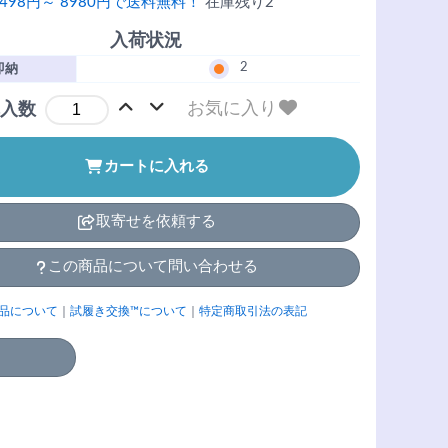
498円～ 8980円で送料無料！
在庫残り2
入荷状況
2
即納
お気に入り
入数
カートに入れる
取寄せを依頼する
この商品について問い合わせる
品について
｜
試履き交換™について
｜
特定商取引法の表記