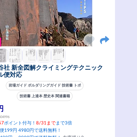
谷社 新全図解クライミングテクニック
ル便対応
岩場ガイド ボルダリングガイド 技術書 トポ
技術書 上達本 歴史本 関連書籍
円
804996
57
ポイント付与！
8/31まで
まで3倍
便199円 4980円で送料無料！