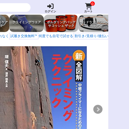
0
ログイン
カート
ィケア
クライミングウエア
ボルダリングバッグ
ヘッドランプ ランタン
防虫グッ
テ
サコッシュ ザック
ヘッデン
岩場ア
もれなく
試履き交換無料™
何度でも自宅で試せる
割引き/見積り/後払い
学校 山岳会