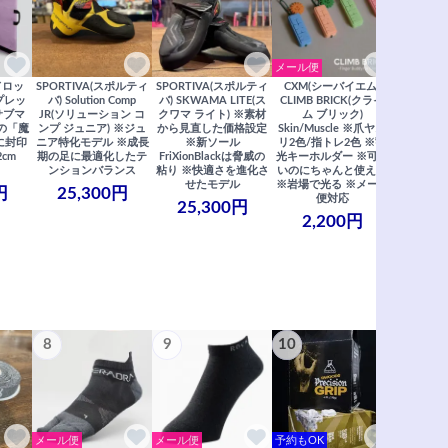
メール便
ドロッ
SPORTIVA(スポルティ
SPORTIVA(スポルティ
CXM(シーバイエム)
SoiLL(ソイ
リプレッ
バ) Solution Comp
バ) SKWAMA LITE(ス
CLIMB BRICK(クライ
Boulde
サブマ
JR(ソリューション コ
クワマ ライト) ※素材
ム ブリック)
クボルダー1
の「魔
ンプ ジュニア) ※ジュ
から見直した価格設定
Skin/Muscle ※爪ヤス
Boris
に封印
ニア特化モデル ※成長
※新ソール
リ2色/指トレ2色 ※蓄
Saberi×F
2cm
期の足に最適化したテ
FriXionBlackは脅威の
光キーホルダー ※可愛
コラ
ンションバランス
粘り ※快適さを進化さ
いのにちゃんと使える
29,
せたモデル
※岩場で光る ※メール
円
25,300円
便対応
25,300円
2,200円
8
9
10
11
メール便
メール便
予約もOK
メール便