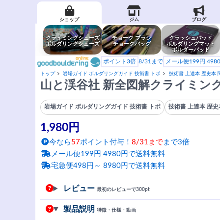
ショップ
ジム
ブログ
クライミングシューズ
チョーク ブラシ
クラッシュパッド
ボルダリングシューズ
チョークバッグ
ボルダリングマット
ボルダーパッド
ポイント3倍
8/31まで
メール便199円 49
トップ
岩場ガイド ボルダリングガイド 技術書 トポ
技術書 上達本 歴史本 
山と渓谷社 新全図解クライミン
岩場ガイド ボルダリングガイド 技術書 トポ
技術書 上達本 歴史
1,980円
今なら
57
ポイント付与！
8/31まで
まで3倍
メール便199円 4980円で送料無料
宅急便498円～ 8980円で送料無料
レビュー
最初のレビューで300pt
製品説明
特徴・仕様・動画