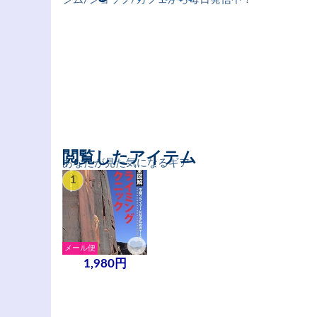
閲覧したアイテム
あなたが見た気になるギア
1
メール便
1,980円