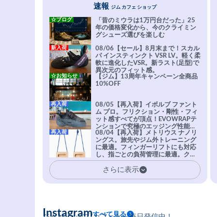
速報
ジム カフェ ショップ
☆ブログ
「昔のミウラは1万円台だった」25
年の価格変化から、今のクライミン
グシューズ選びを楽しむ
新入荷
08/06【セール】8月末まで！スカル
パ インスティンクト VSR LV。軽く柔
軟に進化したVSR。新ラスト(足型)で
異次元のフィット感。
☆お知らせ
【ジム】13周年キャンペーン全商品
10%OFF
再入荷
08/05【再入荷】イボルブ ファント
ム プロ。フリクション・剛性・フィ
ット感すべてが頂点！EVOWRAPテ
ンションで究極のエッジング性能を
再入荷
08/04【再入荷】メトリウス ナノリ
実現。進化系ラバーEvo-74はTRAX
ングス。旅先やジム外トレーニング
を凌駕する粘着力で極小ホールドに
に最適。フィンガーリフトにも対応
安心感。
し、指ごとの負荷管理に最適。クラ
イマーの指を本気で鍛えるギア。
さらに表示
Instagram
すべて見る
ジム/ショップ/カフェから毎日発信中！