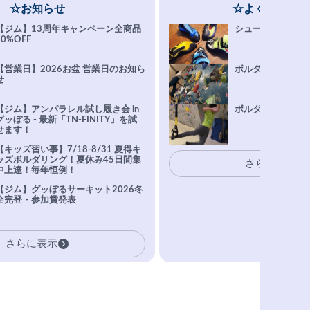
☆お知らせ
☆よくある質問
【ジム】13周年キャンペーン全商品
シューズ選びFAQ
10%OFF
【営業日】2026お盆 営業日のお知ら
ボルダリング上達Q
せ
【ジム】アンパラレル試し履き会 in
ボルダリングトレ
グッぼる - 最新「TN-FINITY」を試
せます！
【キッズ習い事】7/18-8/31 夏得キ
ッズボルダリング！夏休み45日間集
さらに表示
中上達！毎年恒例！
【ジム】グッぼるサーキット2026冬
全完登・参加賞発表
さらに表示