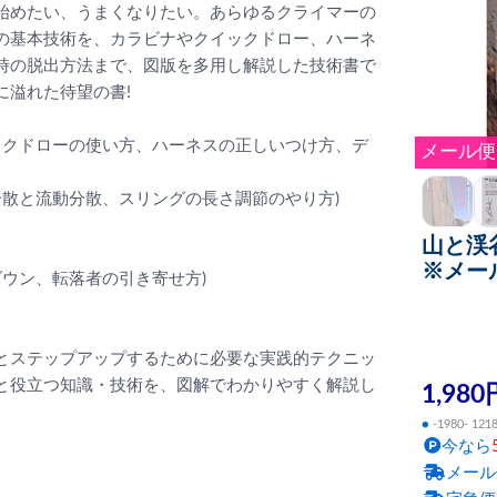
始めたい、うまくなりたい。あらゆるクライマーの
の基本技術を、カラビナやクイックドロー、ハーネ
時の脱出方法まで、図版を多用し解説した技術書で
に溢れた待望の書!
ックドローの使い方、ハーネスの正しいつけ方、デ
メール便
分散と流動分散、スリングの長さ調節のやり方)
山と渓
※メー
ダウン、転落者の引き寄せ方)
とステップアップするために必要な実践的テクニッ
と役立つ知識・技術を、図解でわかりやすく解説し
1,980
●
-1980- 121
今なら
メール