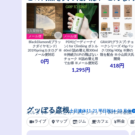
×入荷待ち
メール便
メール便
BlackDiamond(ブラッ
PD9(ピーディーナイ
GRASP(グラスプ) チョ
クダイヤモンド)
ン) for Climbing ボトル
ークシリーズ 45gパッ
2019Springカタログ ※
60ml/詰め替え用300ml
ク/200g/400g ※卵の
メール便対応
※持続力UPの飛ばない
殻を配合 ※小山田大氏
チョーク ※詰め替え用
開発
0円
でお得 ※メール便対応
418円
1,295円
グッぼる彦根
土日連休11-21 平日祝16-23 月休
ボルダリングジムとカフェとショップ｜2013年創業
ライブ
マップ
ジム
カフェ
料金