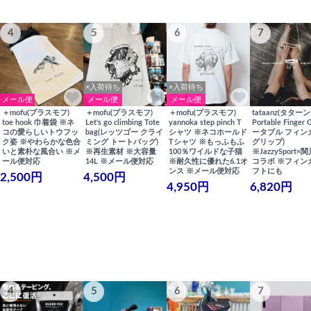
4
5
6
7
×入荷待ち
×入荷待ち
メール便
メール便
メール便
＋mofu(プラスモフ)
＋mofu(プラスモフ)
＋mofu(プラスモフ)
tataanz(タターン
toe hook 巾着袋 ※ネ
Let's go climbing Tote
yannoka step pinch T
Portable Finger 
コの愛らしいトウフッ
bag(レッツゴー クライ
シャツ ※ネコホールド
ータブル フィン
ク姿 ※やわらかな色合
ミング トートバッグ)
Tシャツ ※もっふもふ
グリップ)
いと素朴な風合い ※メ
※再生素材 ※大容量
100％ワイルドな子猫
※JazzySport
ール便対応
14L ※メール便対応
※耐久性に優れた6.1オ
コラボ ※フィン
ンス ※メール便対応
フトにも
2,500円
4,500円
4,950円
6,820円
4
5
6
7