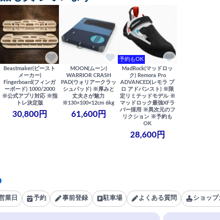
予約もOK
Beastmaker(ビースト
MOON(ムーン)
MadRock(マッドロッ
メーカー)
WARRIOR CRASH
ク) Remora Pro
Fingerboard(フィンガ
PAD(ウォリアークラッ
ADVANCED(レモラ プ
ーボード) 1000/2000
シュパッド) ※厚みと
ロ アドバンスト) ※限
※公式アプリ対応 ※指
丈夫さが魅力
定リミテッドモデル ※
トレ決定版
※130×100×12cm 6kg
マッドロック最強XFラ
バー採用 ※異次元のフ
30,800円
61,600円
リクション ※予約も
OK
28,600円
営業日
予約
事前登録
駐車場
よくある質問
ショップ