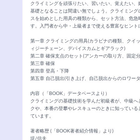
クライミングを頑張りたい、習いたい、覚えたい、
基礎となることは間違い無でしょう。クライミング
スを始めとした用具の種類から、セット方法、危急
す。入門者から中・上級者まで使える豊富なヒント
第一章 クライミングの用具(カラビナの種類、クイ
ィジーチェーン、デバイスカムとギアラック)
第二章 確保支点のセット(アンカーの取り方、固定
第三章 確保
第四章 登高・下降
第五章 自己脱出(引き上げ、自己脱出からのロワー
内容（「BOOK」データベースより）
クライミングの基礎技術を学んだ初級者が、中級へ
クや、本番の登攀やレスキューのときに知っている
ています。
著者略歴 (「BOOK著者紹介情報」より)
堤/信夫