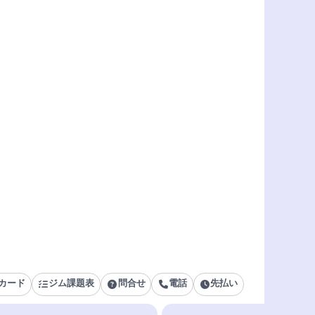
カード
ジム課題表
問合せ
電話
先払い