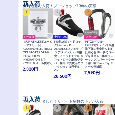
新入荷
国内最速で入荷！プロショップ13年の実績
1
2
3
×入荷待ち
メール便
予約もOK
メール便
△UP ATHLETE(ユーピ
MadRock(マッドロッ
PETZL(ペツル)
ーアスリート)
ク) Remora Pro
FREINO(フレイノ) ※懸
CAA5500+ELECTROLY
ADVANCED(レモラ プ
垂下降の安全性を劇的
TES SPORTS DRINK
ロ アドバンスト) ※限
に高める ※一瞬でロー
POWDER for
定リミテッドモデル ※
プを通せる一体型ブレ
HYDRATION & T-
マッドロック最強XFラ
ーキングスパー ※ゲー
CYCLE ※メール便対応
バー採用 ※異次元のフ
ト開口幅15mm 85g ※
リクション ※予約も
メール便対応
2,320円
OK
7,590円
28,600円
再入荷
お待たせしました！リピート多数のギアが入荷
1
2
3