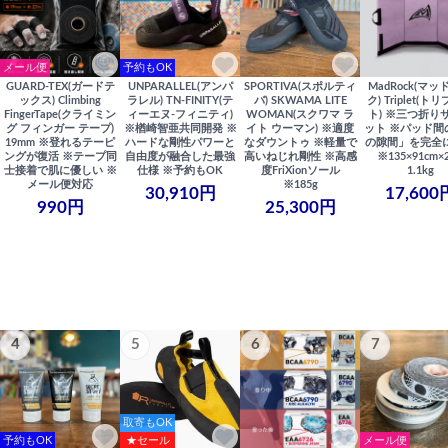
メール便
予約もOK
GUARD-TEX(ガードテ
UNPARALLEL(アンパ
SPORTIVA(スポルティ
MadRock(マッ
ックス) Climbing
ラレル) TN-FINITY(テ
バ) SKWAMA LITE
ク) Triplet(ト
FingerTape(クライミン
ィーエヌ-フィニティ)
WOMAN(スクワマ ラ
ト) ※三つ折り
グ フィンガー テープ)
※楢崎智亜共同開発 ※
イト ウーマン) ※適度
ット ※パッド間
19mm ※登れるテーピ
ハードな剛性パワーと
なダウントゥ ※軽量で
の隙間」を完全
ングが復活 ※テープ同
自由度が融合した最強
高いねじれ剛性 ※高感
※135×91cm×
士接着で肌に優しい ※
仕様 ※予約もOK
度FriXionソール
1.1kg
メール便対応
※185g
30,910円
17,600
990円
25,300円
4
5
6
7
取寄もOK
予約もOK
★セール
メール便