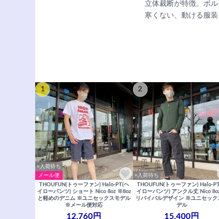
立体裁断が特徴。ボル
寒くない、動ける服装
1
2
×入荷待ち
メール便
×入荷待ち
THOUFUN(トゥーファン) Halo-PT(ヘ
THOUFUN(トゥーファン) Halo-P
イローパンツ) ショート Nico 8oz ※8oz
イローパンツ) アンクル丈 Nico 8o
と軽めのデニム ※ユニセックスモデル
リバイバルデザイン ※ユニセック
※メール便対応
デル
12,760円
15,400円