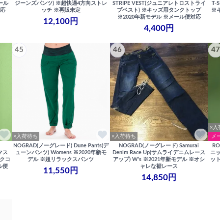
ール
ジーンズパンツ) ※超快適4方向ストレ
STRIPE VEST(ジュニアレトロストライ
T-
対応
ッチ ※再販未定
プベスト) ※キッズ用タンクトップ
※
※2020年新モデル ※メール便対応
12,100円
4,400円
45
46
47
×入
×入荷待ち
×入荷待ち
メ
D
NOGRAD(ノーグレード) Dune Pants(デ
NOGRAD(ノーグレード) Samurai
RO
ドマス
ューンパンツ) Womens ※2020年新モ
Denim Race Up(サムライデニムレース
ニッ
ックコ
デル ※超リラックスパンツ
アップ) W’s ※2021年新モデル ※オシ
ット
ル便
ャレな裾レース
11,550円
14,850円