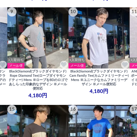
9
10
11
×入荷待ち
×入荷待ち
×入
メール便
メール便
メ
アサン
BlackDiamond(ブラックダイヤモンド)
BlackDiamond(ブラックダイヤモンド)
AN
※クラ
Rope Diamond Tee(ロープダイヤモン
Cam Family Tee(カムファミリーティー)
ポー
アの
ドティー) Mens ※ロープをBDのロゴで
Mens ※ユニークなカムファミリーデ
イ
メー
あしらった印象的なデザイン ※メール
ザイン ※メール便対応
ド
便対応
4,180円
4,180円
15
16
17