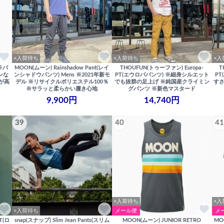
×入荷待ち
×入荷待ち
×入
ュラパ
MOON(ムーン) Rainshadow Pant(レイ
THOUFUN(トゥーファン) Europa-
T
トンな
ンシャドウパンツ) Mens ※2021年新モ
PT(エウロパパンツ) ※細身シルエット
P
が高
デル ※リサイクルポリエステル100％
でも抜群の足上げ ※純国産クライミン
すさ
※サラッと柔らかい履き心地
グパンツ ※新色マスタード
9,900円
14,740円
39
40
41
×入荷待ち
×入
×入荷待ち
メール便
メ
T(ロ
snap(スナップ) Slim Jean Pants(スリム
MOON(ムーン) JUNIOR RETRO
MO