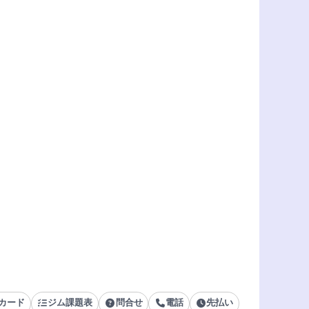
カード
ジム課題表
問合せ
電話
先払い