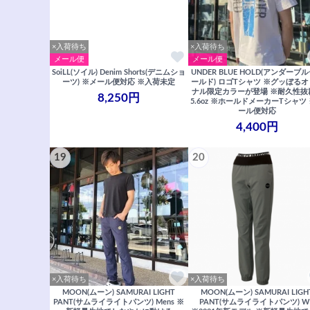
×入荷待ち
×入荷待ち
メール便
メール便
SoiLL(ソイル) Denim Shorts(デニムショ
UNDER BLUE HOLD(アンダーブ
ーツ) ※メール便対応 ※入荷未定
ールド) ロゴTシャツ ※グッぼる
ナル限定カラーが登場 ※耐久性抜
8,250円
5.6oz ※ホールドメーカーTシャツ
ール便対応
4,400円
19
20
×入荷待ち
×入荷待ち
MOON(ムーン) SAMURAI LIGHT
MOON(ムーン) SAMURAI LIGH
PANT(サムライライトパンツ) Mens ※
PANT(サムライライトパンツ) W'