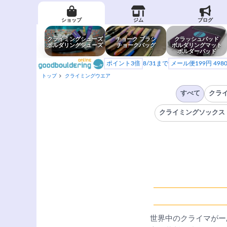
ショップ
ジム
ブログ
クライミングシューズ
チョーク ブラシ
クラッシュパッド
ボルダリングシューズ
チョークバッグ
ボルダリングマット
ボルダーパッド
ポイント3倍
8/31まで
メール便199円 49
トップ
クライミングウエア
すべて
クラ
クライミングソックス
世界中のクライマがー