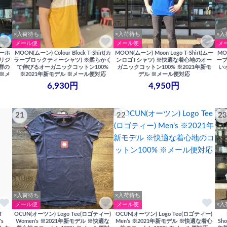
×入荷待ち
×入荷待ち
×入
メール便
メール便
メ
ルーホ
MOON(ムーン) Colour Block T-Shirt(カ
MOON(ムーン) Moon Logo T-Shirt(ムー
MOO
オリジ
ラーブロックティーシャツ) ※柔らかく
ンロゴTシャツ) ※快適な着心地のオー
ーブ
群の
て伸びるオーガニックコットン100%
ガニックコットン100% ※2021年新モ
い
 ※メ
※2021年新モデル ※メール便対応
デル ※メール便対応
6,930円
4,950円
21
22
23
×入荷待ち
×入荷待ち
メール便
メール便
×入
T
OCUN(オーツン) Logo Tee(ロゴティー)
OCUN(オーツン) Logo Tee(ロゴティー)
s
Women’s ※2021年新モデル ※快適な
Men’s ※2021年新モデル ※快適な着心
Sh