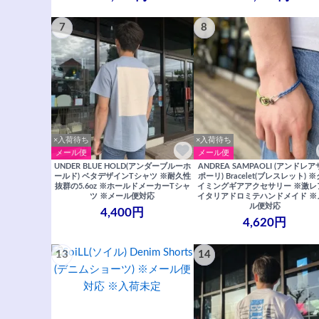
7
8
×入荷待ち
×入荷待ち
メール便
メール便
UNDER BLUE HOLD(アンダーブルーホ
ANDREA SAMPAOLI (アンドレ
ールド) ベタデザインTシャツ ※耐久性
ポーリ) Bracelet(ブレスレット) 
抜群の5.6oz ※ホールドメーカーTシャ
イミングギアアクセサリー ※激レ
ツ ※メール便対応
イタリアドロミテハンドメイド ※
ル便対応
4,400円
4,620円
13
14