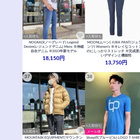
×入荷待ち
×入荷待ち
NOGRAD(ノーグレード) Legend
MOON(ムーン) JURA PANT(ジ
Denim(レジェンドデニム) Mens ※伸縮
ンツ) Women's ※キレイなコッ
自在デニム ※2023年新モデル
のにしっかりストレッチ ※完成度
いデザインと機能性
18,150円
13,750円
37
38
×入荷待ち
×入荷待ち
メール便
MOUNTAIN EQUIPMENT(マウンテン
bluepill(ブルーピル) LOGO T-SHIR