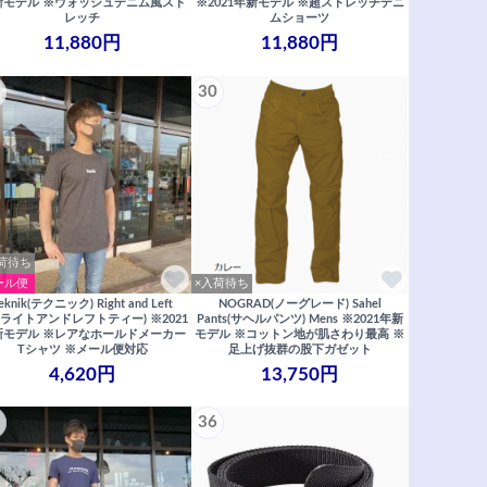
新モデル ※ウォッシュデニム風スト
※2021年新モデル ※超ストレッチデニ
レッチ
ムショーツ
11,880円
11,880円
30
荷待ち
ール便
×入荷待ち
eknik(テクニック) Right and Left
NOGRAD(ノーグレード) Sahel
e(ライトアンドレフトティー) ※2021
Pants(サヘルパンツ) Mens ※2021年新
新モデル ※レアなホールドメーカー
モデル ※コットン地が肌さわり最高 ※
Tシャツ ※メール便対応
足上げ抜群の股下ガゼット
4,620円
13,750円
36