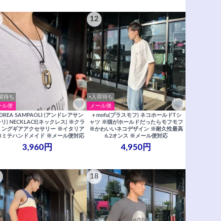
12
荷待ち
×入荷待ち
ール便
メール便
DREA SAMPAOLI (アンドレアサン
＋mofu(プラスモフ) ネコホールドTシ
リ) NECKLACE(ネックレス) ※クラ
ャツ ※猫がホールドだったらモフモフ
ミングギアアクセサリー ※イタリア
※かわいいネコデザイン ※耐久性最高
ロミテハンドメイド ※メール便対応
6.2オンス ※メール便対応
3,960円
4,950円
18