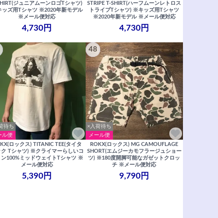
SHIRT(ジュニアムーンロゴTシャツ)
STRIPE T-SHIRT(ハーフムーンレトロス
キッズ用Tシャツ ※2020年新モデル
トライプTシャツ) ※キッズ用Tシャツ
※メール便対応
※2020年新モデル ※メール便対応
4,730円
4,730円
48
荷待ち
×入荷待ち
ール便
メール便
KX(ロックス) TITANIC TEE(タイタ
ROKX(ロックス) MG CAMOUFLAGE
ク Tシャツ) ※クライマーらしいコ
SHORT(エムジーカモフラージュショー
ン100%ミッドウェイトTシャツ ※
ツ) ※180度開脚可能なガゼットクロッ
メール便対応
チ ※メール便対応
5,390円
9,790円