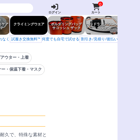
0
ログイン
カート
ィケア
クライミングウエア
ボルダリングバッグ
ヘッドランプ ランタン
防虫グッ
テ
サコッシュ ザック
ヘッデン
岩場ア
もれなく
試履き交換無料™
何度でも自宅で試せる
割引き/見積り/後払い
学校 山岳会
グアウター・上着
ナー・保温下着・マスク
耐久で、特殊な素材と