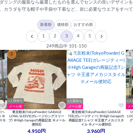
ダリングの服装なら厳選したものを選んでセンスの良いデザインを
、カラダを守る帽子や手袋や下着など、岩に必要なウエアをすべて
新着順
価格順
おすすめ順
1
2
3
4
5
249商品中 101-150
3
4
5
×入荷待ち
×入荷待ち
×入
メール便
メール便
メ
T(ヘ
東京粉末(TokyoPowder) GARAGE
東京粉末(TokyoPowder) GARAGE
U
z ※
LONG SLEEVE(ガレージロングスリー
TEE(ガレージティー) ※High Garageの
LO
スモ
ブ) ※High Garageの再販記念 ※メール
再販記念Tシャツ ※王道アメカジスタ
グ
便対応
イル ※メール便対応
4,950円
3,960円