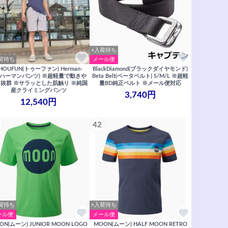
×入荷待ち
荷待ち
メール便
HOUFUN(トゥーファン) Herman-
BlackDiamond(ブラックダイヤモンド)
T(ハーマンパンツ) ※超軽量で動きや
Beta Belt(ベータベルト) S/M/L ※超軽
抜群 ※サラッとした肌触り ※純国
量BD純正ベルト ※メール便対応
産クライミングパンツ
3,740円
12,540円
42
荷待ち
×入荷待ち
ール便
メール便
ON(ムーン) JUNIOR MOON LOGO
MOON(ムーン) HALF MOON RETRO