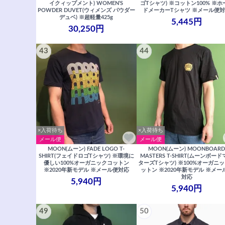
イクィップメント) WOMEN’S
ゴTシャツ) ※コットン100% ※ホ
POWDER DUVET(ウィメンズ パウダー
ドメーカーTシャツ ※メール便
デュベ) ※超軽量425g
5,445円
30,250円
43
44
×入荷待ち
×入荷待ち
メール便
メール便
MOON(ムーン) FADE LOGO T-
MOON(ムーン) MOONBOAR
SHIRT(フェイドロゴTシャツ) ※環境に
MASTERS T-SHIRT(ムーンボー
優しい100%オーガニックコットン
ターズTシャツ) ※100%オーガニ
※2020年新モデル ※メール便対応
ットン ※2020年新モデル ※メー
対応
5,940円
5,940円
49
50