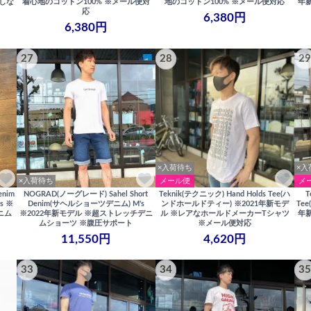
でしな
着心地のコットン100% ※メール便対
地のコットン100% ※メール便対応
年
応
6,380円
6,380円
27
28
29
×入荷待ち
×入
×入荷待ち
メール便
メ
nim
NOGRAD(ノーグレード) Sahel Short
Teknik(テクニック) Hand Holds Tee(ハ
T
s ※
Denim(サヘルショーツデニム) M's
ンドホールドティー) ※2021年新モデ
Te
ニム
※2022年新モデル ※超ストレッチデニ
ル ※レアなホールドメーカーTシャツ
年
ムショーツ ※腹圧サポート
※メール便対応
11,550円
4,620円
33
34
35