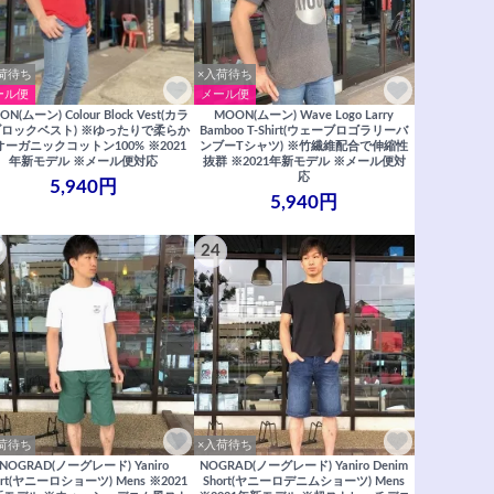
荷待ち
×入荷待ち
ール便
メール便
N(ムーン) Colour Block Vest(カラ
MOON(ムーン) Wave Logo Larry
ロックベスト) ※ゆったりで柔らか
Bamboo T-Shirt(ウェーブロゴラリーバ
オーガニックコットン100% ※2021
ンブーTシャツ) ※竹繊維配合で伸縮性
年新モデル ※メール便対応
抜群 ※2021年新モデル ※メール便対
応
5,940円
5,940円
24
荷待ち
×入荷待ち
NOGRAD(ノーグレード) Yaniro
NOGRAD(ノーグレード) Yaniro Denim
ort(ヤニーロショーツ) Mens ※2021
Short(ヤニーロデニムショーツ) Mens