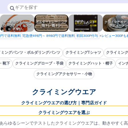
リードクライミング
ボルダートレーニング
サプリメント
クライマーボデ
ロープクライミング
指トレ 筋トレ
ボディーメン
沢登り
80円で送料無料
宅急便498円～ 8980円で送料無料
初回300P付与
+レビュー300P
イミングパンツ・ボルダリングパンツ
クライミングTシャツ
クライミン
・靴下
クライミンググローブ・手袋
クライミングハット・帽子
イン
クライミングアクセサリー・小物
クライミングウエア
クライミングウエアの選び方｜専門店ガイド
クライミングウエアを選ぶ
あらゆるシーンでテストしたクライミングウエアは、動きやすく高