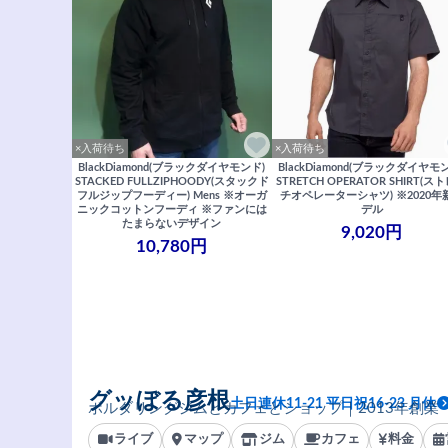
×入荷待ち
×入荷待ち
BlackDiamond(ブラックダイヤモンド)
BlackDiamond(ブラックダイヤモ
STACKED FULLZIPHOODY(スタックド
STRETCH OPERATOR SHIRT(ス
フルジップフーディー) Mens ※オーガ
チオペレーターシャツ) ※2020年
ニックコットンフーディ ※ファンには
デル
たまらないデザイン
9,020円
10,780円
グッぼる彦根
土日連休11-21 平日祝16-23 月休
ボルダリングジムとカフェとショップ｜2013年創業
ライブ
マップ
ジム
カフェ
料金