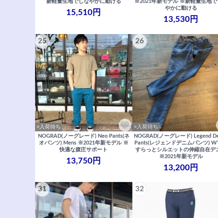
新軽量生地でしなやかに動ける
※2021年新モデル ※新軽量生地
やかに動ける
15,510円
13,530円
25
26
×入荷待ち
×入荷待ち
NOGRAD(ノーグレード) Neo Pants(ネ
NOGRAD(ノーグレード) Legend De
オパンツ) Mens ※2021年新モデル ※
Pants(レジェンドデニムパンツ) W’
快適な腹圧サポート
すらっとシルエットの伸縮自在デ
※2021年新モデル
13,750円
13,200円
31
32