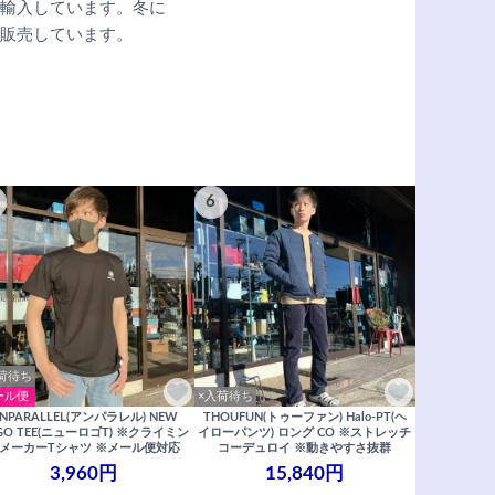
輸入しています。冬に
販売しています。
6
荷待ち
ール便
×入荷待ち
NPARALLEL(アンパラレル) NEW
THOUFUN(トゥーファン) Halo-PT(ヘ
GO TEE(ニューロゴT) ※クライミン
イローパンツ) ロング CO ※ストレッチ
メーカーTシャツ ※メール便対応
コーデュロイ ※動きやすさ抜群
3,960円
15,840円