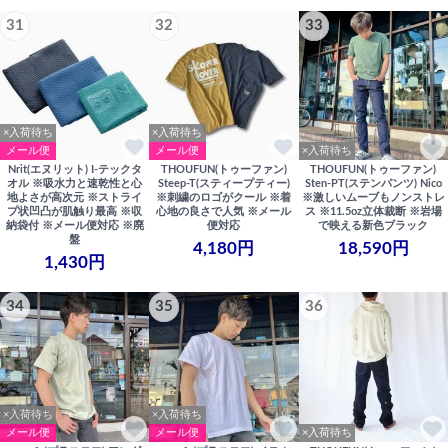
31
32
33
×入荷待ち
×入荷待ち
メール便
メール便
×入荷待ち
Nrit(エヌリット) I-テックタ
THOUFUN(トゥーファン)
THOUFUN(トゥーファン)
オル ※吸水力と速乾性と心
Steep-T(スティープティー)
Sten-PT(ステンパンツ) Nico
地よさが高次元 ※ストライ
※刺繍のロゴがクール ※着
※激しいムーブもノンストレ
プ状凹凸が肌触り最高 ※収
心地の良さで人気 ※メール
ス ※11.5oz立体裁断 ※岩場
納袋付 ※メール便対応 ※廃
便対応
で映える新色ブラック
盤
4,180円
18,590円
1,430円
34
35
36
×入荷待ち
×入荷待ち
メール便
メール便
×入荷待ち