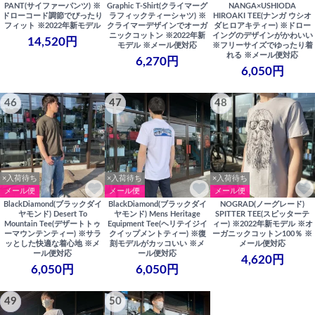
PANT(サイファーパンツ) ※
Graphic T-Shirt(クライマーグ
NANGA×USHIODA
ドローコード調節でぴったり
ラフィックティーシャツ) ※
HIROAKI TEE(ナンガ ウシオ
フィット ※2022年新モデル
クライマーデザインでオーガ
ダヒロアキティー) ※ドロー
ニックコットン ※2022年新
イングのデザインがかわいい
14,520円
モデル ※メール便対応
※フリーサイズでゆったり着
れる ※メール便対応
6,270円
6,050円
46
47
48
×入荷待ち
×入荷待ち
×入荷待ち
メール便
メール便
メール便
BlackDiamond(ブラックダイ
BlackDiamond(ブラックダイ
NOGRAD(ノーグレード)
ヤモンド) Desert To
ヤモンド) Mens Heritage
SPITTER TEE(スピッターテ
Mountain Tee(デザートトゥ
Equipment Tee(ヘリテイジイ
ィー) ※2022年新モデル ※オ
ーマウンテンティー) ※サラ
クイップメントティー) ※復
ーガニックコットン100％ ※
ッとした快適な着心地 ※メ
刻モデルがカッコいい ※メ
メール便対応
ール便対応
ール便対応
4,620円
6,050円
6,050円
49
50