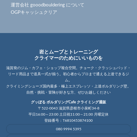
運営会社 gooodbouldering について
OGPキャッシュクリア
岩とムーブとトレーニング
クライマーのためにいいものを
滋賀発のジム・カフェ・ショップ複合空間。チョーク・クラッシュパッド・
リード用品まで道具一式が揃う。初心者からプロまで通える上達できるジ
ム。
クライミングシューズ国内最多・極上エスプレッソ・上達ボルダリング壁。
自然・挑戦・冒険が好きな方、ぜひお越しください
グッぼる ボルダリングCafe クライミング通販
〒522-0043 滋賀県彦根市小泉町34-8
平日16:00～23:00 土日祝11:00～21:00 月曜定休
登録番号：T6810453874100
080 9994 5395