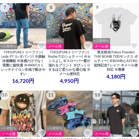
7
8
9
×入荷待ち
×入荷待ち
×入荷待ち
メール便
メール便
THOUFUN(トゥーファン)
THOUFUN(トゥーファン)
東京粉末(Tokyo Powder)
Leda PT (レダパンツ) ※接触
Roche-T(ロシェティー) ※セ
THX BOMB TEE(サンクス ボ
冷感機能 ※体感だけでなく
ンスよし ※スローパー愛が
ムティー) ※BOMBとASTRO
実際に超快適 ※4WAYスト
溢れるプリント ※びっくり
追悼記念Tシャツ ※メール便
レッチナイロン生地で動きや
するほど柔らかな着心地 ※
対応 ※廃番
すい
メール便対応
4,180円
16,720円
4,950円
10
11
12
×入荷待ち
×入荷待ち
×入荷待ち
メール便
メール便
メール便