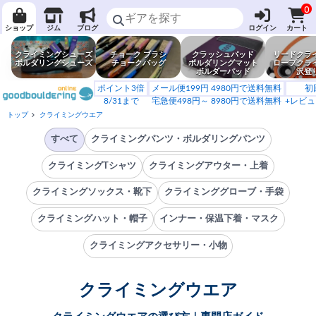
0
ショップ
ジム
ブログ
ログイン
カート
クライミングシューズ
チョーク ブラシ
クラッシュパッド
リードクラ
ボルダリングシューズ
チョークバッグ
ボルダリングマット
ロープクラ
ボルダーパッド
沢登
ポイント3倍
メール便199円 4980円で送料無料
初
8/31まで
宅急便498円～ 8980円で送料無料
+レビュ
トップ
クライミングウエア
すべて
クライミングパンツ・ボルダリングパンツ
クライミングTシャツ
クライミングアウター・上着
クライミングソックス・靴下
クライミンググローブ・手袋
クライミングハット・帽子
インナー・保温下着・マスク
クライミングアクセサリー・小物
クライミングウエア