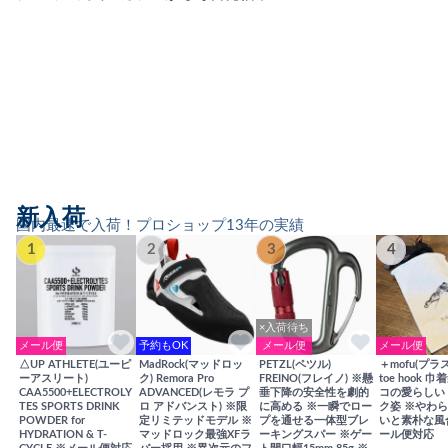
新入荷
国内最速で入荷！プロショップ13年の実績
1
2
3
4
×入荷待ち
メール便
予約もOK
メール便
メール便
△UP ATHLETE(ユーピ
MadRock(マッドロッ
PETZL(ペツル)
＋mofu(プラ
ーアスリート)
ク) Remora Pro
FREINO(フレイノ) ※懸
toe hook 
CAA5500+ELECTROLY
ADVANCED(レモラ プ
垂下降の安全性を劇的
コの愛らしい
TES SPORTS DRINK
ロ アドバンスト) ※限
に高める ※一瞬でロー
ク姿 ※やわ
POWDER for
定リミテッドモデル ※
プを通せる一体型ブレ
いと素朴な風
HYDRATION & T-
マッドロック最強XFラ
ーキングスパー ※ゲー
ール便対応