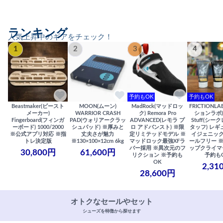
ランキング
人気上昇中のギアをチェック！
1
2
3
4
予約もOK
予約もOK
Beastmaker(ビースト
MOON(ムーン)
MadRock(マッドロッ
FRICTIONL
メーカー)
WARRIOR CRASH
ク) Remora Pro
ションラボ) S
Fingerboard(フィンガ
PAD(ウォリアークラッ
ADVANCED(レモラ プ
Stuff(シー
ーボード) 1000/2000
シュパッド) ※厚みと
ロ アドバンスト) ※限
タッフ) レギ
※公式アプリ対応 ※指
丈夫さが魅力
定リミテッドモデル ※
イジェニック
トレ決定版
※130×100×12cm 6kg
マッドロック最強XFラ
ールフリー 
バー採用 ※異次元のフ
ップクライマ
30,800円
61,600円
リクション ※予約も
予約も
OK
2,31
28,600円
オトクなセールやセット
シューズを特徴から探せます