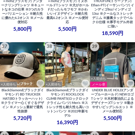
＋mofu(プラスモフ) アンダ
＋mofu(プラスモフ) イヌホ
THOUFUN(トゥーファン)
ークリングTシャツ ※キュー
ールドTシャツ ※犬がホール
Ethan-PT(イーサンパンツ) イ
トなネコの仕草 ※3つのカラ
ドだったらモフモフ ※かわ
ンディゴ8oz/インディゴ
ーバリエーション ※耐久性
いいイヌデザイン ※耐久性
13oz ※クールなストレッチ
に優れた6.2オンス ※メール
最高6.2オンス ※メール便対
デニム ※膝裏タックでベル
便対応
応
クロ仕様 ※厚手モデル外岩
に強い
5,800円
5,500円
18,590円
37
38
39
×入荷待ち
×入荷待ち
×入荷待ち
メール便
BlackDiamond(ブラックダイ
BlackDiamond(ブラックダイ
UNDER BLUE HOLD(アンダ
ヤモンド) BD TRUCKER
ヤモンド) ROCKLOCK
ーブルーホールド) NEWロゴ
HAT(BDトラッカーハット)
CLIMB PANTS(ロックロック
Tシャツ ※木村泰治氏による
※クライマー心くすぐるデザ
クライムパンツ) Men's ※ス
デザイナーズTシャツ ※動き
イン ※メッシュ素材で通気
トレッチ性も耐久性も高いコ
やすいビッグシルエット ※
性抜群
ットンパンツ ※2022年新モ
メール便対応
デル
5,720円
5,500円
16,390円