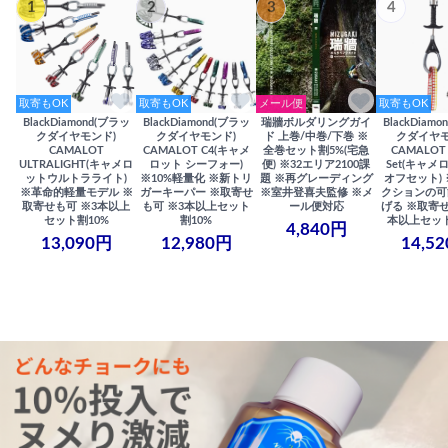
1
2
3
4
取寄もOK
取寄もOK
メール便
取寄もOK
BlackDiamond(ブラッ
BlackDiamond(ブラッ
瑞牆ボルダリングガイ
BlackDiam
クダイヤモンド)
クダイヤモンド)
ド 上巻/中巻/下巻 ※
クダイヤモ
CAMALOT
CAMALOT C4(キャメ
全巻セット割5%(宅急
CAMALOT 
ULTRALIGHT(キャメロ
ロット シーフォー)
便) ※32エリア2100課
Set(キャメロ
ットウルトラライト)
※10%軽量化 ※新トリ
題 ※再グレーディング
オフセット)
※革命的軽量モデル ※
ガーキーパー ※取寄せ
※室井登喜夫監修 ※メ
クションの可
取寄せも可 ※3本以上
も可 ※3本以上セット
ール便対応
げる ※取寄せ
セット割10%
割10%
本以上セット
4,840円
13,090円
12,980円
14,5