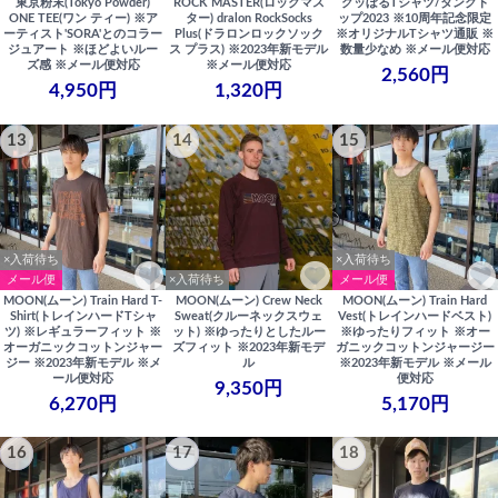
東京粉末(Tokyo Powder)
ROCK MASTER(ロックマス
グッぼるTシャツ/タンクト
ONE TEE(ワン ティー) ※ア
ター) dralon RockSocks
ップ2023 ※10周年記念限定
ーティスト'SORA'とのコラー
Plus(ドラロンロックソック
※オリジナルTシャツ通販 ※
ジュアート ※ほどよいルー
ス プラス) ※2023年新モデル
数量少なめ ※メール便対応
ズ感 ※メール便対応
※メール便対応
2,560円
4,950円
1,320円
13
14
15
×入荷待ち
×入荷待ち
メール便
×入荷待ち
メール便
MOON(ムーン) Train Hard T-
MOON(ムーン) Crew Neck
MOON(ムーン) Train Hard
Shirt(トレインハードTシャ
Sweat(クルーネックスウェ
Vest(トレインハードベスト)
ツ) ※レギュラーフィット ※
ット) ※ゆったりとしたルー
※ゆったりフィット ※オー
オーガニックコットンジャー
ズフィット ※2023年新モデ
ガニックコットンジャージー
ジー ※2023年新モデル ※メ
ル
※2023年新モデル ※メール
ール便対応
便対応
9,350円
6,270円
5,170円
16
17
18