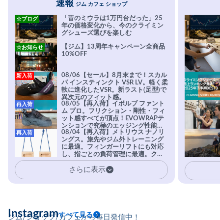
速報
ジム カフェ ショップ
「昔のミウラは1万円台だった」25
☆ブログ
年の価格変化から、今のクライミン
グシューズ選びを楽しむ
【ジム】13周年キャンペーン全商品
☆お知らせ
10%OFF
08/06【セール】8月末まで！スカル
新入荷
パ インスティンクト VSR LV。軽く柔
軟に進化したVSR。新ラスト(足型)で
異次元のフィット感。
08/05【再入荷】イボルブ ファント
再入荷
ム プロ。フリクション・剛性・フィ
ット感すべてが頂点！EVOWRAPテ
ンションで究極のエッジング性能を
08/04【再入荷】メトリウス ナノリ
再入荷
実現。進化系ラバーEvo-74はTRAX
ングス。旅先やジム外トレーニング
を凌駕する粘着力で極小ホールドに
に最適。フィンガーリフトにも対応
安心感。
し、指ごとの負荷管理に最適。クラ
イマーの指を本気で鍛えるギア。
さらに表示
Instagram
すべて見る
ジム/ショップ/カフェから毎日発信中！