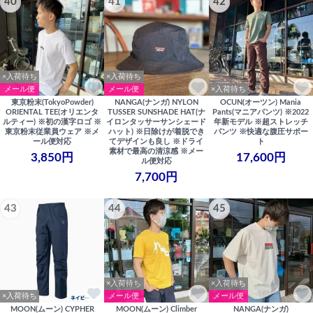
40
41
42
×入荷待ち
×入荷待ち
メール便
メール便
×入荷待ち
東京粉末(TokyoPowder)
NANGA(ナンガ) NYLON
OCUN(オーツン) Mania
ORIENTAL TEE(オリエンタ
TUSSER SUNSHADE HAT(ナ
Pants(マニアパンツ) ※2022
ルティー) ※初の漢字ロゴ ※
イロンタッサーサンシェード
年新モデル ※超ストレッチ
東京粉末従業員ウェア ※メ
ハット) ※日除けが着脱でき
パンツ ※快適な腹圧サポー
ール便対応
てデザインも良し ※ドライ
ト
素材で最高の清涼感 ※メー
3,850円
17,600円
ル便対応
7,700円
43
44
45
×入荷待ち
×入荷待ち
×入荷待ち
メール便
メール便
MOON(ムーン) CYPHER
MOON(ムーン) Climber
NANGA(ナンガ)