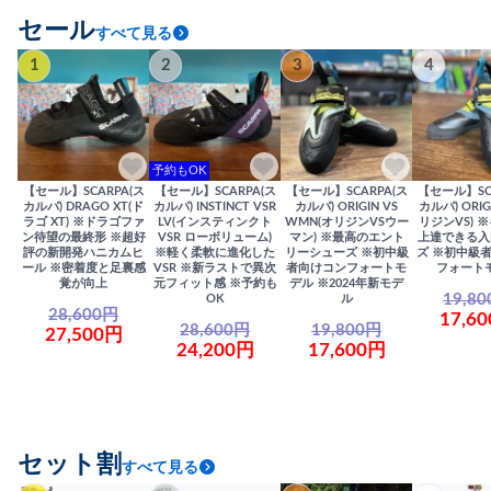
セール
すべて見る
1
2
3
4
予約もOK
【セール】SCARPA(ス
【セール】SCARPA(ス
【セール】SCARPA(ス
【セール】SC
カルパ) DRAGO XT(ド
カルパ) INSTINCT VSR
カルパ) ORIGIN VS
カルパ) ORIG
ラゴ XT) ※ドラゴファ
LV(インスティンクト
WMN(オリジンVSウー
リジンVS) 
ン待望の最終形 ※超好
VSR ローボリューム)
マン) ※最高のエント
上達できる入
評の新開発ハニカムヒ
※軽く柔軟に進化した
リーシューズ ※初中級
ズ ※初中級
ール ※密着度と足裏感
VSR ※新ラストで異次
者向けコンフォートモ
フォート
覚が向上
元フィット感 ※予約も
デル ※2024年新モデ
19,8
OK
ル
28,600円
17,6
28,600円
19,800円
27,500円
24,200円
17,600円
セット割
すべて見る