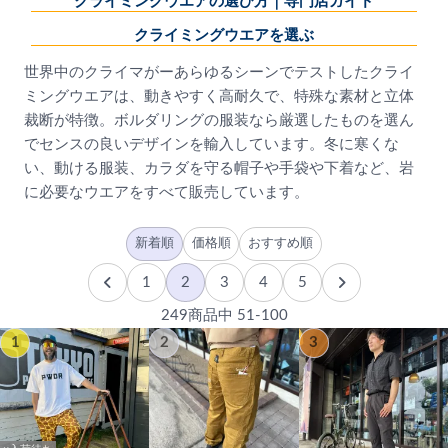
クライミングウエアの選び方｜専門店ガイド
クライミングウエアを選ぶ
世界中のクライマがーあらゆるシーンでテストしたクライ
ミングウエアは、動きやすく高耐久で、特殊な素材と立体
裁断が特徴。ボルダリングの服装なら厳選したものを選ん
でセンスの良いデザインを輸入しています。冬に寒くな
い、動ける服装、カラダを守る帽子や手袋や下着など、岩
に必要なウエアをすべて販売しています。
新着順
価格順
おすすめ順
1
2
3
4
5
249商品中 51-100
1
2
3