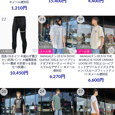
15,400円
4,400円
※メール便対応
1,210円
22
23
24
×入荷待ち
×入荷待ち
×入荷待ち
メール便
メール便
渓流 CRタイツ ※迷わず選び
NANGA(ナンガ) E/H DOVE
NANGA(ナンガ) E/H THE
たい沢用パンツ ※極薄発泡
GUITAR TEE(エコハイブリッ
WORLD IS YOUR CANVAS
ラバー素材 ※沢登りを安全
ドダブギターティー) ※ピー
LOOSE FIT TEE(エコハイブ
かつ快適に
スフルなデザイン ※メール
リッドザワールドイズユアキ
便対応
ャンバスルーズフィットティ
10,450円
ー) ※メール便対応
6,270円
6,600円
25
26
27