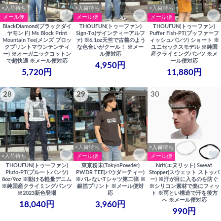
×入荷待ち
×入荷待ち
×入荷待ち
メール便
メール便
メール便
BlackDiamond(ブラックダイ
THOUFUN(トゥーファン)
THOUFUN(トゥーファン)
ヤモンド) Ms Block Print
Sign-Tα(サインティーアルフ
Puffer Fish-PT(プッファーフ
Mountain Tee(メンズ ブロッ
ァ) ※6.1oz天竺で古着のよう
ィッシュパンツ) ショート ※
クプリントマウンテンティ
な色合いがクール！ ※メー
ユニセックスモデル ※純国
ー) ※オーガニックコットン
ル便対応
産クライミングパンツ ※メ
で超快適 ※メール便対応
ール便対応
4,950円
5,720円
11,880円
28
29
30
×入荷待ち
×入荷待ち
×入荷待ち
メール便
メール便
THOUFUN(トゥーファン)
東京粉末(TokyoPowder)
Nrit(エヌリット) Sweat
Pluto-PT(プルートパンツ)
PWDR TEE(パウダーティー)
Stopper(スウェット ストッパ
8oz/9oz ※動ける軽量デニム
※バレないTシャツ第二弾 ※
ー) ※汗が目に入るのを防ぐ
※純国産クライミングパンツ
銀箔プリント ※メール便対
※シリコン素材で楽にフィッ
※2023新色登場
応
ト ※雨とい構造で汗を後方
へ ※メール便対応
18,040円
3,960円
990円