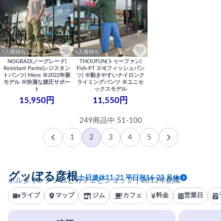
×入荷待ち
×入荷待ち
NOGRAD(ノーグレード)
THOUFUN(トゥーファン)
Resistant Pants(レジスタン
Fish-PT 3/4(フィッシュパン
トパンツ) Mens ※2022年新
ツ) ※動きやすいナイロンク
モデル ※快適な腹圧サポー
ライミングパンツ ※ユニセ
ト
ックスモデル
15,950円
11,550円
249商品中 51-100
1
2
3
4
5
グッぼる彦根
土日連休11-21 平日祝16-23 月休
ボルダリングジムとカフェとショップ｜2013年創業
ライブ
マップ
ジム
カフェ
料金
営業日