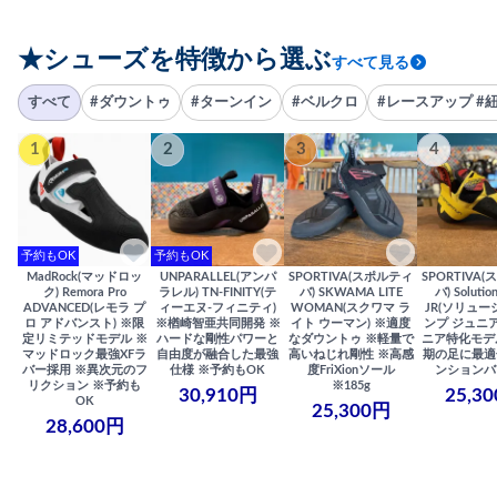
★シューズを特徴から選ぶ
すべて見る
すべて
#ダウントゥ
#ターンイン
#ベルクロ
#レースアップ #
1
2
3
4
予約もOK
予約もOK
MadRock(マッドロッ
UNPARALLEL(アンパ
SPORTIVA(スポルティ
SPORTIVA
ク) Remora Pro
ラレル) TN-FINITY(テ
バ) SKWAMA LITE
バ) Solutio
ADVANCED(レモラ プ
ィーエヌ-フィニティ)
WOMAN(スクワマ ラ
JR(ソリュー
ロ アドバンスト) ※限
※楢崎智亜共同開発 ※
イト ウーマン) ※適度
ンプ ジュニア
定リミテッドモデル ※
ハードな剛性パワーと
なダウントゥ ※軽量で
ニア特化モデ
マッドロック最強XFラ
自由度が融合した最強
高いねじれ剛性 ※高感
期の足に最適
バー採用 ※異次元のフ
仕様 ※予約もOK
度FriXionソール
ンションバ
リクション ※予約も
※185g
30,910円
25,3
OK
25,300円
28,600円