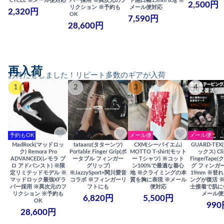
CYCLE ※メール便対応
バー採用 ※異次元のフ
ト開口幅15mm 85g ※
2,500円
リクション ※予約も
メール便対応
2,320円
OK
7,590円
28,600円
再入荷
お待たせしました！リピート多数のギアが入荷
1
2
3
4
予約もOK
メール便
メール便
MadRock(マッドロッ
tataanz(タターンツ)
CXM(シーバイエム)
GUARD-TE
ク) Remora Pro
Portable Finger Grip(ポ
MOTTO T-shirt(モット
ックス) Cli
ADVANCED(レモラ プ
ータブル フィンガー
ー Tシャツ) ※コット
FingerTap
ロ アドバンスト) ※限
グリップ)
ン100%で最適な着心
グ フィンガー
定リミテッドモデル ※
※JazzySport×関川愛音
地 ※クライミングの本
19mm ※登
マッドロック最強XFラ
コラボ ※フィンガーリ
質を胸に表現 ※メール
ングが復活 
バー採用 ※異次元のフ
フトにも
便対応
士接着で肌に
リクション ※予約も
メール便
6,820円
5,500円
OK
990
28,600円