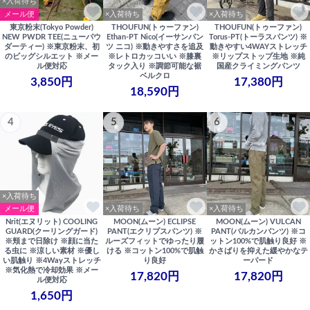
×入荷待ち
メール便
×入荷待ち
×入荷待ち
東京粉末(Tokyo Powder)
THOUFUN(トゥーファン)
THOUFUN(トゥーファン)
NEW PWDR TEE(ニューパウ
Ethan-PT Nico(イーサンパン
Torus-PT(トーラスパンツ) ※
ダーティー) ※東京粉末、初
ツ ニコ) ※動きやすさを追及
動きやすい4WAYストレッチ
のビッグシルエット ※メー
※レトロカッコいい ※膝裏
※リップストップ生地 ※純
ル便対応
タック入り ※調節可能な裾
国産クライミングパンツ
ベルクロ
3,850円
17,380円
18,590円
4
5
6
×入荷待ち
メール便
×入荷待ち
×入荷待ち
Nrit(エヌリット) COOLING
MOON(ムーン) ECLIPSE
MOON(ムーン) VULCAN
GUARD(クーリングガード)
PANT(エクリプスパンツ) ※
PANT(バルカンパンツ) ※コ
※頬まで日除け ※顔に当た
ルーズフィットでゆったり履
ットン100%で肌触り良好 ※
る虫に ※涼しい素材 ※優し
ける ※コットン100%で肌触
かさばりを抑えた緩やかなテ
い肌触り ※4Wayストレッチ
り良好
ーパード
※気化熱で冷却効果 ※メー
17,820円
17,820円
ル便対応
1,650円