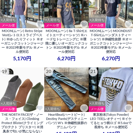
×入荷待ち
×入荷待ち
×入荷待ち
メール便
メール便
メール便
MOON(ムーン) Retro Stripe
MOON(ムーン) 8a T-Shirt(エ
MOON(ムーン) MOONDUST
Vest(レトロストライプベス
イトエーティーシャツ) ※ハ
T-Shirt(ムーンダストティー
ト) ※ゆったりフィット ※オ
ードなトレーニングに ※環
シャツ) ※伸縮性抜群 ※オー
ーガニックコットンジャージ
境に優しいオーガニックコッ
ガニックコットンジャージー
ー ※2023年新モデル ※メー
トン ※2023年新モデル ※メ
※2023年新モデル ※メール
ル便対応
ール便対応
便対応
5,170円
6,270円
6,270円
19
20
21
×入荷待ち
×入荷待ち
メール便
×入荷待ち
メール便
THE NORTH FACE(ザ・ノー
HeartBeat(ハートビート)
東京粉末(Tokyo Powder)
ス・フェイス) Climbing
Destiny Pants(デスティニー
LEO TEE(レオティー) ※イケ
Protect Blister(クライミング
パンツ) W's ※伸縮性抜群の
てるヒョウ柄ロゴ ※5.6ozで
プロテクト ブリスター) ※消
デニムパンツ
長持ち ※メール便対応
臭糸で匂いが気にならない