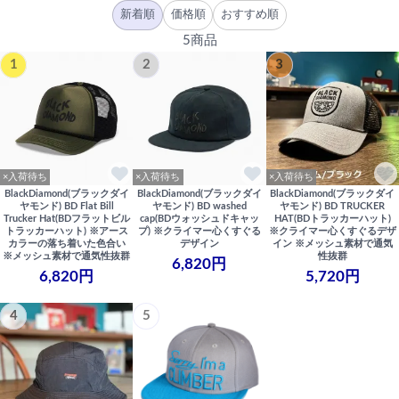
新着順
価格順
おすすめ順
5商品
1
2
3
×入荷待ち
×入荷待ち
×入荷待ち
BlackDiamond(ブラックダイ
BlackDiamond(ブラックダイ
BlackDiamond(ブラックダイ
ヤモンド) BD Flat Bill
ヤモンド) BD washed
ヤモンド) BD TRUCKER
Trucker Hat(BDフラットビル
cap(BDウォッシュドキャッ
HAT(BDトラッカーハット)
トラッカーハット) ※アース
プ) ※クライマー心くすぐる
※クライマー心くすぐるデザ
カラーの落ち着いた色合い
デザイン
イン ※メッシュ素材で通気
※メッシュ素材で通気性抜群
性抜群
6,820円
6,820円
5,720円
4
5