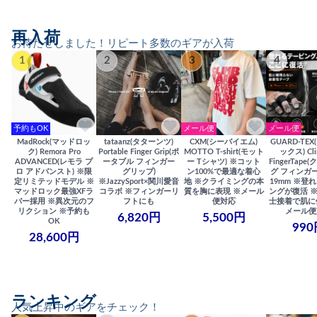
再入荷
お待たせしました！リピート多数のギアが入荷
1
2
3
4
予約もOK
メール便
メール便
MadRock(マッドロッ
tataanz(タターンツ)
CXM(シーバイエム)
GUARD-TE
ク) Remora Pro
Portable Finger Grip(ポ
MOTTO T-shirt(モット
ックス) Cli
ADVANCED(レモラ プ
ータブル フィンガー
ー Tシャツ) ※コット
FingerTap
ロ アドバンスト) ※限
グリップ)
ン100%で最適な着心
グ フィンガー
定リミテッドモデル ※
※JazzySport×関川愛音
地 ※クライミングの本
19mm ※登
マッドロック最強XFラ
コラボ ※フィンガーリ
質を胸に表現 ※メール
ングが復活 
バー採用 ※異次元のフ
フトにも
便対応
士接着で肌に
リクション ※予約も
メール便
6,820円
5,500円
OK
990
28,600円
ランキング
人気上昇中のギアをチェック！