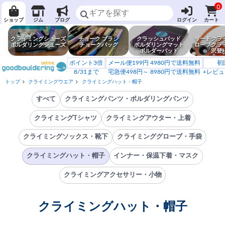
0
ショップ
ジム
ブログ
ログイン
カート
クライミングシューズ
チョーク ブラシ
クラッシュパッド
リードクラ
ボルダリングシューズ
チョークバッグ
ボルダリングマット
ロープクラ
ボルダーパッド
沢登
ポイント3倍
メール便199円 4980円で送料無料
初
8/31まで
宅急便498円～ 8980円で送料無料
+レビュ
トップ
クライミングウエア
クライミングハット・帽子
すべて
クライミングパンツ・ボルダリングパンツ
クライミングTシャツ
クライミングアウター・上着
クライミングソックス・靴下
クライミンググローブ・手袋
クライミングハット・帽子
インナー・保温下着・マスク
クライミングアクセサリー・小物
クライミングハット・帽子