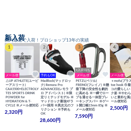
新入荷
国内最速で入荷！プロショップ13年の実績
1
2
3
4
×入荷待ち
メール便
予約もOK
メール便
メール便
△UP ATHLETE(ユーピ
MadRock(マッドロッ
PETZL(ペツル)
＋mofu(プラ
ーアスリート)
ク) Remora Pro
FREINO(フレイノ) ※懸
toe hook 
CAA5500+ELECTROLY
ADVANCED(レモラ プ
垂下降の安全性を劇的
コの愛らしい
TES SPORTS DRINK
ロ アドバンスト) ※限
に高める ※一瞬でロー
ク姿 ※やわ
POWDER for
定リミテッドモデル ※
プを通せる一体型ブレ
いと素朴な風
HYDRATION & T-
マッドロック最強XFラ
ーキングスパー ※ゲー
ール便対応
CYCLE ※メール便対応
バー採用 ※異次元のフ
ト開口幅15mm 85g ※
2,500円
リクション ※予約も
メール便対応
2,320円
OK
7,590円
28,600円