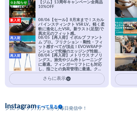
【ジム】13周年キャンペーン全商品
☆お知らせ
10%OFF
08/06【セール】8月末まで！スカル
新入荷
パ インスティンクト VSR LV。軽く柔
軟に進化したVSR。新ラスト(足型)で
異次元のフィット感。
08/05【再入荷】イボルブ ファント
再入荷
ム プロ。フリクション・剛性・フィ
ット感すべてが頂点！EVOWRAPテ
ンションで究極のエッジング性能を
08/04【再入荷】メトリウス ナノリ
再入荷
実現。進化系ラバーEvo-74はTRAX
ングス。旅先やジム外トレーニング
を凌駕する粘着力で極小ホールドに
に最適。フィンガーリフトにも対応
安心感。
し、指ごとの負荷管理に最適。クラ
イマーの指を本気で鍛えるギア。
さらに表示
Instagram
すべて見る
ジム/ショップ/カフェから毎日発信中！