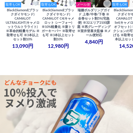
取寄もOK
取寄もOK
メール便
取寄もOK
BlackDiamond(ブラッ
BlackDiamond(ブラッ
瑞牆ボルダリングガイ
BlackDiam
クダイヤモンド)
クダイヤモンド)
ド 上巻/中巻/下巻 ※
クダイヤモ
CAMALOT
CAMALOT C4(キャメ
全巻セット割5%(宅急
CAMALOT 
ULTRALIGHT(キャメロ
ロット シーフォー)
便) ※32エリア2100課
Set(キャメロ
ットウルトラライト)
※10%軽量化 ※新トリ
題 ※再グレーディング
オフセット)
※革命的軽量モデル ※
ガーキーパー ※取寄せ
※室井登喜夫監修 ※メ
クションの可
取寄せも可 ※3本以上
も可 ※3本以上セット
ール便対応
げる ※取寄せ
セット割10%
割10%
本以上セット
4,840円
13,090円
12,980円
14,5