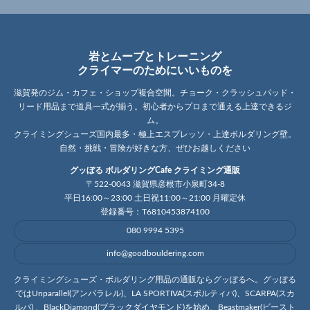
岩とムーブとトレーニング
クライマーのためにいいものを
滋賀発のジム・カフェ・ショップ複合空間。チョーク・クラッシュパッド・
リード用品まで道具一式が揃う。初心者からプロまで通える上達できるジ
ム。
クライミングシューズ国内最多・極上エスプレッソ・上達ボルダリング壁。
自然・挑戦・冒険が好きな方、ぜひお越しください
グッぼる ボルダリングCafe クライミング通販
〒522-0043 滋賀県彦根市小泉町34-8
平日16:00～23:00 土日祝11:00～21:00 月曜定休
登録番号：T6810453874100
080 9994 5395
info@goodbouldering.com
クライミングシューズ・ボルダリング用品の通販ならグッぼるへ。グッぼる
ではUnparallel(アンパラレル)、LA SPORTIVA(スポルティバ)、SCARPA(スカ
ルパ) 、BlackDiamond(ブラックダイヤモンド)を始め、Beastmaker(ビースト