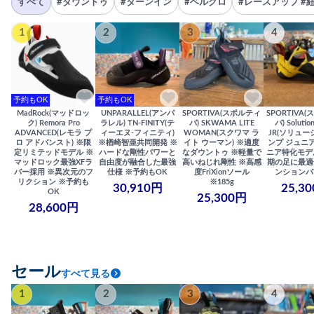
すべて
#ダウントゥ
#ターンイン
#ベルクロ
#レースアップ #
1
2
3
4
予約もOK
予約もOK
MadRock(マッドロッ
UNPARALLEL(アンパ
SPORTIVA(スポルティ
SPORTIVA
ク) Remora Pro
ラレル) TN-FINITY(テ
バ) SKWAMA LITE
バ) Solutio
ADVANCED(レモラ プ
ィーエヌ-フィニティ)
WOMAN(スクワマ ラ
JR(ソリュー
ロ アドバンスト) ※限
※楢崎智亜共同開発 ※
イト ウーマン) ※適度
ンプ ジュニア
定リミテッドモデル ※
ハードな剛性パワーと
なダウントゥ ※軽量で
ニア特化モデ
マッドロック最強XFラ
自由度が融合した最強
高いねじれ剛性 ※高感
期の足に最適
バー採用 ※異次元のフ
仕様 ※予約もOK
度FriXionソール
ンションバ
リクション ※予約も
※185g
30,910円
25,3
OK
25,300円
28,600円
セール
すべて見る
1
2
3
4