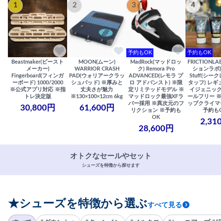
1
2
3
4
予約もOK
予約もOK
Beastmaker(ビースト
MOON(ムーン)
MadRock(マッドロッ
FRICTIONL
メーカー)
WARRIOR CRASH
ク) Remora Pro
ションラボ) S
Fingerboard(フィンガ
PAD(ウォリアークラッ
ADVANCED(レモラ プ
Stuff(シー
ーボード) 1000/2000
シュパッド) ※厚みと
ロ アドバンスト) ※限
タッフ) レギ
※公式アプリ対応 ※指
丈夫さが魅力
定リミテッドモデル ※
イジェニック
トレ決定版
※130×100×12cm 6kg
マッドロック最強XFラ
ールフリー 
バー採用 ※異次元のフ
ップクライマ
30,800円
61,600円
リクション ※予約も
予約も
OK
2,31
28,600円
オトクなセールやセット
シューズを特徴から探せます
★シューズを特徴から選ぶ
すべて見る