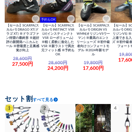
予約もOK
【セール】SCARPA(ス
【セール】SCARPA(ス
【セール】SCARPA(ス
【セール】SC
カルパ) DRAGO XT(ド
カルパ) INSTINCT VSR
カルパ) ORIGIN VS
カルパ) ORIG
ラゴ XT) ※ドラゴファ
LV(インスティンクト
WMN(オリジンVSウー
リジンVS) 
ン待望の最終形 ※超好
VSR ローボリューム)
マン) ※最高のエント
上達できる入
評の新開発ハニカムヒ
※軽く柔軟に進化した
リーシューズ ※初中級
ズ ※初中級
ール ※密着度と足裏感
VSR ※新ラストで異次
者向けコンフォートモ
フォート
覚が向上
元フィット感 ※予約も
デル ※2024年新モデ
19,8
OK
ル
28,600円
17,6
28,600円
19,800円
27,500円
24,200円
17,600円
セット割
すべて見る
1
2
3
4