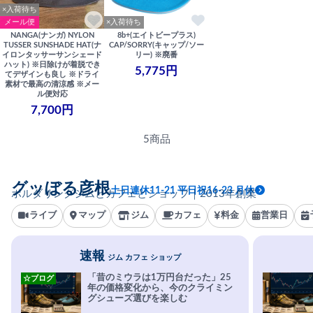
×入荷待ち
メール便
×入荷待ち
NANGA(ナンガ) NYLON
8b+(エイトビープラス)
TUSSER SUNSHADE HAT(ナ
CAP/SORRY(キャップ/ソー
イロンタッサーサンシェード
リー) ※廃番
ハット) ※日除けが着脱でき
5,775円
てデザインも良し ※ドライ
素材で最高の清涼感 ※メー
ル便対応
7,700円
5商品
グッぼる彦根
土日連休11-21 平日祝16-23 月休
ボルダリングジムとカフェとショップ｜2013年創業
ライブ
マップ
ジム
カフェ
料金
営業日
速報
ジム カフェ ショップ
「昔のミウラは1万円台だった」25
☆ブログ
年の価格変化から、今のクライミン
グシューズ選びを楽しむ