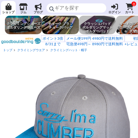
0
ショップ
ジム
ブログ
ログイン
カート
クライミングシューズ
チョーク ブラシ
クラッシュパッド
リードクラ
ボルダリングシューズ
チョークバッグ
ボルダリングマット
ロープクラ
ボルダーパッド
沢登
ポイント3倍
メール便199円 4980円で送料無料
初
8/31まで
宅急便498円～ 8980円で送料無料
+レビュ
トップ
クライミングウエア
クライミングハット・帽子