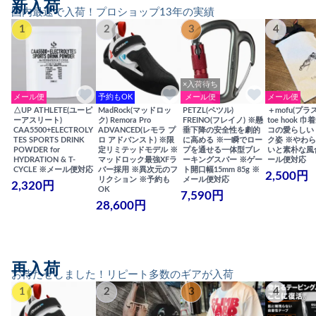
新入荷
国内最速で入荷！プロショップ13年の実績
1
2
3
4
×入荷待ち
メール便
予約もOK
メール便
メール便
△UP ATHLETE(ユーピ
MadRock(マッドロッ
PETZL(ペツル)
＋mofu(プラ
ーアスリート)
ク) Remora Pro
FREINO(フレイノ) ※懸
toe hook 
CAA5500+ELECTROLY
ADVANCED(レモラ プ
垂下降の安全性を劇的
コの愛らしい
TES SPORTS DRINK
ロ アドバンスト) ※限
に高める ※一瞬でロー
ク姿 ※やわ
POWDER for
定リミテッドモデル ※
プを通せる一体型ブレ
いと素朴な風
HYDRATION & T-
マッドロック最強XFラ
ーキングスパー ※ゲー
ール便対応
CYCLE ※メール便対応
バー採用 ※異次元のフ
ト開口幅15mm 85g ※
2,500円
リクション ※予約も
メール便対応
2,320円
OK
7,590円
28,600円
再入荷
お待たせしました！リピート多数のギアが入荷
1
2
3
4