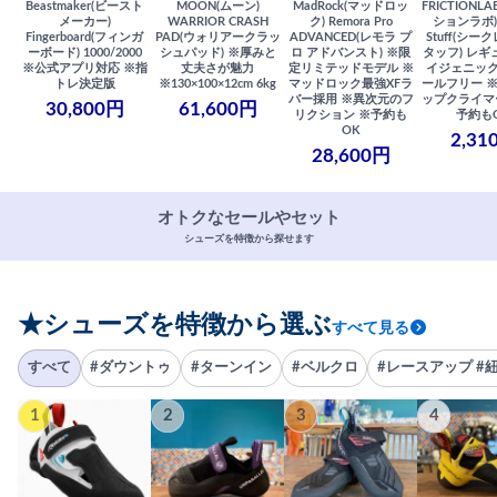
Beastmaker(ビースト
MOON(ムーン)
MadRock(マッドロッ
FRICTIONL
メーカー)
WARRIOR CRASH
ク) Remora Pro
ションラボ) S
Fingerboard(フィンガ
PAD(ウォリアークラッ
ADVANCED(レモラ プ
Stuff(シー
ーボード) 1000/2000
シュパッド) ※厚みと
ロ アドバンスト) ※限
タッフ) レギ
※公式アプリ対応 ※指
丈夫さが魅力
定リミテッドモデル ※
イジェニック
トレ決定版
※130×100×12cm 6kg
マッドロック最強XFラ
ールフリー 
バー採用 ※異次元のフ
ップクライマ
30,800円
61,600円
リクション ※予約も
予約も
OK
2,31
28,600円
オトクなセールやセット
シューズを特徴から探せます
★シューズを特徴から選ぶ
すべて見る
すべて
#ダウントゥ
#ターンイン
#ベルクロ
#レースアップ #
1
2
3
4