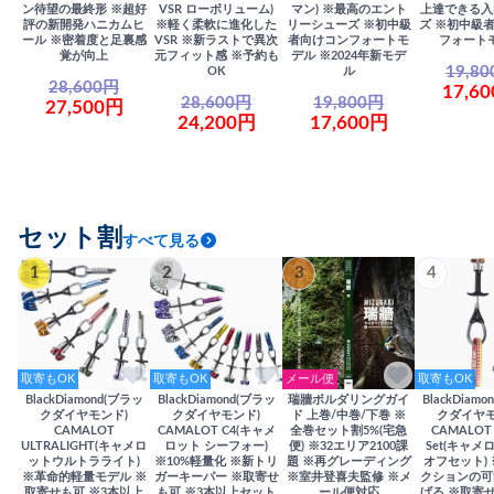
ン待望の最終形 ※超好
VSR ローボリューム)
マン) ※最高のエント
上達できる入
評の新開発ハニカムヒ
※軽く柔軟に進化した
リーシューズ ※初中級
ズ ※初中級
ール ※密着度と足裏感
VSR ※新ラストで異次
者向けコンフォートモ
フォート
覚が向上
元フィット感 ※予約も
デル ※2024年新モデ
19,8
OK
ル
28,600円
17,6
28,600円
19,800円
27,500円
24,200円
17,600円
セット割
すべて見る
1
2
3
4
取寄もOK
取寄もOK
メール便
取寄もOK
BlackDiamond(ブラッ
BlackDiamond(ブラッ
瑞牆ボルダリングガイ
BlackDiam
クダイヤモンド)
クダイヤモンド)
ド 上巻/中巻/下巻 ※
クダイヤモ
CAMALOT
CAMALOT C4(キャメ
全巻セット割5%(宅急
CAMALOT 
ULTRALIGHT(キャメロ
ロット シーフォー)
便) ※32エリア2100課
Set(キャメロ
ットウルトラライト)
※10%軽量化 ※新トリ
題 ※再グレーディング
オフセット)
※革命的軽量モデル ※
ガーキーパー ※取寄せ
※室井登喜夫監修 ※メ
クションの可
取寄せも可 ※3本以上
も可 ※3本以上セット
ール便対応
げる ※取寄せ