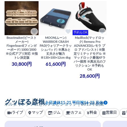
予約もOK
Beastmaker(ビースト
MOON(ムーン)
MadRock(マッドロッ
メーカー)
WARRIOR CRASH
ク) Remora Pro
Fingerboard(フィンガ
PAD(ウォリアークラッ
ADVANCED(レモラ プ
ーボード) 1000/2000
シュパッド) ※厚みと
ロ アドバンスト) ※限
※公式アプリ対応 ※指
丈夫さが魅力
定リミテッドモデル ※
トレ決定版
※130×100×12cm 6kg
マッドロック最強XFラ
バー採用 ※異次元のフ
30,800円
61,600円
リクション ※予約も
OK
28,600円
グッぼる彦根
土日連休11-21 平日祝16-23 月休
ボルダリングジムとカフェとショップ｜2013年創業
ライブ
マップ
ジム
カフェ
料金
営業日