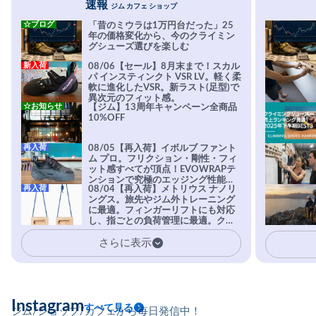
速報
ジム カフェ ショップ
☆ブログ
「昔のミウラは1万円台だった」25
年の価格変化から、今のクライミン
グシューズ選びを楽しむ
新入荷
08/06【セール】8月末まで！スカル
パ インスティンクト VSR LV。軽く柔
軟に進化したVSR。新ラスト(足型)で
異次元のフィット感。
☆お知らせ
【ジム】13周年キャンペーン全商品
10%OFF
再入荷
08/05【再入荷】イボルブ ファント
ム プロ。フリクション・剛性・フィ
ット感すべてが頂点！EVOWRAPテ
ンションで究極のエッジング性能を
再入荷
08/04【再入荷】メトリウス ナノリ
実現。進化系ラバーEvo-74はTRAX
ングス。旅先やジム外トレーニング
を凌駕する粘着力で極小ホールドに
に最適。フィンガーリフトにも対応
安心感。
し、指ごとの負荷管理に最適。クラ
イマーの指を本気で鍛えるギア。
さらに表示
Instagram
すべて見る
ジム/ショップ/カフェから毎日発信中！