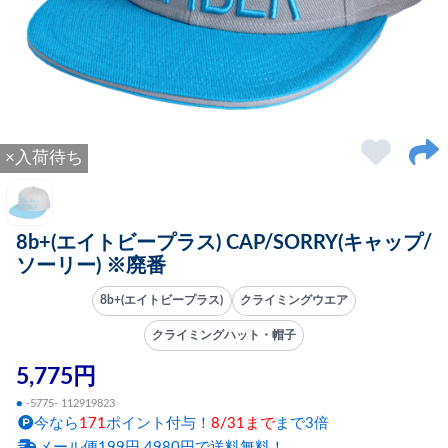
×入荷待ち
8b+(エイトビープラス) CAP/SORRY(キャップ/
ソーリー) ※廃番
8b+(エイトビープラス)
クライミングウエア
クライミングハット・帽子
5,775円
●
-5775- 112919823
今なら
171
ポイント付与！
8/31まで
まで3倍
メール便199円 4980円で送料無料！