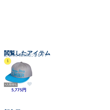
閲覧したアイテム
あなたが見た気になるギア
1
×入荷待ち
5,775円