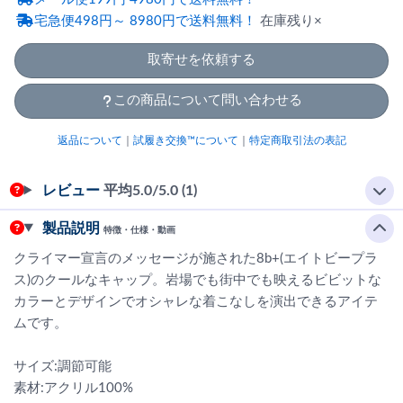
宅急便498円～ 8980円で送料無料！
在庫残り×
取寄せを依頼する
この商品について問い合わせる
返品について
｜
試履き交換™について
｜
特定商取引法の表記
レビュー
平均
5.0
/5.0 (1)
製品説明
特徴・仕様・動画
クライマー宣言のメッセージが施された8b+(エイトビープラ
ス)のクールなキャップ。岩場でも街中でも映えるビビットな
カラーとデザインでオシャレな着こなしを演出できるアイテ
ムです。
サイズ:調節可能
素材:アクリル100%