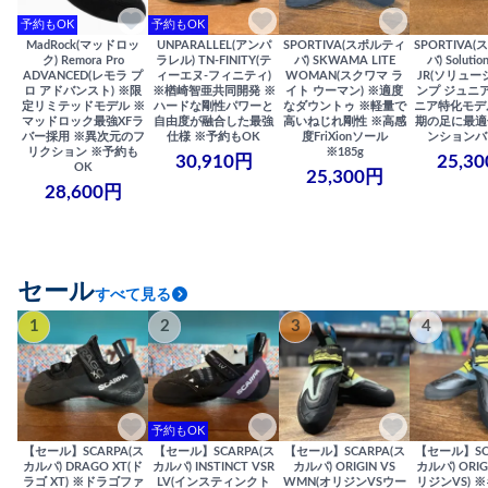
予約もOK
予約もOK
MadRock(マッドロッ
UNPARALLEL(アンパ
SPORTIVA(スポルティ
SPORTIVA
ク) Remora Pro
ラレル) TN-FINITY(テ
バ) SKWAMA LITE
バ) Solutio
ADVANCED(レモラ プ
ィーエヌ-フィニティ)
WOMAN(スクワマ ラ
JR(ソリュー
ロ アドバンスト) ※限
※楢崎智亜共同開発 ※
イト ウーマン) ※適度
ンプ ジュニア
定リミテッドモデル ※
ハードな剛性パワーと
なダウントゥ ※軽量で
ニア特化モデ
マッドロック最強XFラ
自由度が融合した最強
高いねじれ剛性 ※高感
期の足に最適
バー採用 ※異次元のフ
仕様 ※予約もOK
度FriXionソール
ンションバ
リクション ※予約も
※185g
30,910円
25,3
OK
25,300円
28,600円
セール
すべて見る
1
2
3
4
予約もOK
【セール】SCARPA(ス
【セール】SCARPA(ス
【セール】SCARPA(ス
【セール】SC
カルパ) DRAGO XT(ド
カルパ) INSTINCT VSR
カルパ) ORIGIN VS
カルパ) ORIG
ラゴ XT) ※ドラゴファ
LV(インスティンクト
WMN(オリジンVSウー
リジンVS) 