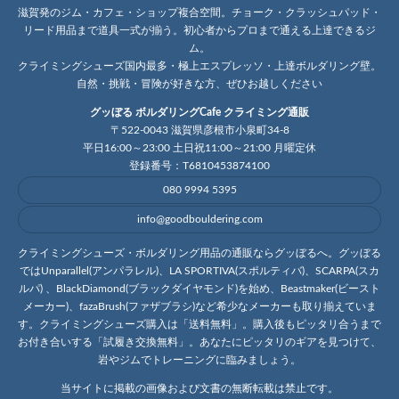
滋賀発のジム・カフェ・ショップ複合空間。チョーク・クラッシュパッド・
リード用品まで道具一式が揃う。初心者からプロまで通える上達できるジ
ム。
クライミングシューズ国内最多・極上エスプレッソ・上達ボルダリング壁。
自然・挑戦・冒険が好きな方、ぜひお越しください
グッぼる ボルダリングCafe クライミング通販
〒522-0043 滋賀県彦根市小泉町34-8
平日16:00～23:00 土日祝11:00～21:00 月曜定休
登録番号：T6810453874100
080 9994 5395
info@goodbouldering.com
クライミングシューズ・ボルダリング用品の通販ならグッぼるへ。グッぼる
ではUnparallel(アンパラレル)、LA SPORTIVA(スポルティバ)、SCARPA(スカ
ルパ) 、BlackDiamond(ブラックダイヤモンド)を始め、Beastmaker(ビースト
メーカー)、fazaBrush(ファザブラシ)など希少なメーカーも取り揃えていま
す。クライミングシューズ購入は「送料無料」。購入後もピッタリ合うまで
お付き合いする「試履き交換無料」。あなたにピッタリのギアを見つけて、
岩やジムでトレーニングに臨みましょう。
当サイトに掲載の画像および文書の無断転載は禁止です。