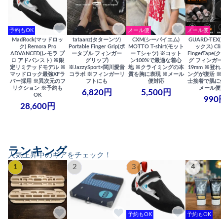
予約もOK
メール便
メール便
MadRock(マッドロッ
tataanz(タターンツ)
CXM(シーバイエム)
GUARD-TE
ク) Remora Pro
Portable Finger Grip(ポ
MOTTO T-shirt(モット
ックス) Cli
ADVANCED(レモラ プ
ータブル フィンガー
ー Tシャツ) ※コット
FingerTap
ロ アドバンスト) ※限
グリップ)
ン100%で最適な着心
グ フィンガー
定リミテッドモデル ※
※JazzySport×関川愛音
地 ※クライミングの本
19mm ※登
マッドロック最強XFラ
コラボ ※フィンガーリ
質を胸に表現 ※メール
ングが復活 
バー採用 ※異次元のフ
フトにも
便対応
士接着で肌に
リクション ※予約も
メール便
6,820円
5,500円
OK
990
28,600円
ランキング
人気上昇中のギアをチェック！
1
2
3
4
予約もOK
予約もOK