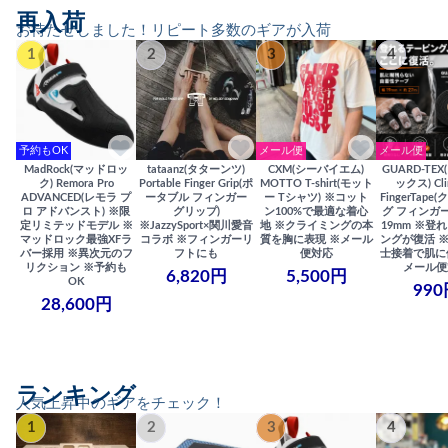
再入荷
お待たせしました！リピート多数のギアが入荷
1
2
3
4
予約もOK
メール便
メール便
MadRock(マッドロッ
tataanz(タターンツ)
CXM(シーバイエム)
GUARD-TE
ク) Remora Pro
Portable Finger Grip(ポ
MOTTO T-shirt(モット
ックス) Cli
ADVANCED(レモラ プ
ータブル フィンガー
ー Tシャツ) ※コット
FingerTap
ロ アドバンスト) ※限
グリップ)
ン100%で最適な着心
グ フィンガー
定リミテッドモデル ※
※JazzySport×関川愛音
地 ※クライミングの本
19mm ※登
マッドロック最強XFラ
コラボ ※フィンガーリ
質を胸に表現 ※メール
ングが復活 
バー採用 ※異次元のフ
フトにも
便対応
士接着で肌に
リクション ※予約も
メール便
6,820円
5,500円
OK
990
28,600円
ランキング
人気上昇中のギアをチェック！
1
2
3
4