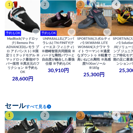
1
2
3
4
予約もOK
予約もOK
MadRock(マッドロッ
UNPARALLEL(アンパ
SPORTIVA(スポルティ
SPORTIVA
ク) Remora Pro
ラレル) TN-FINITY(テ
バ) SKWAMA LITE
バ) Solutio
ADVANCED(レモラ プ
ィーエヌ-フィニティ)
WOMAN(スクワマ ラ
JR(ソリュー
ロ アドバンスト) ※限
※楢崎智亜共同開発 ※
イト ウーマン) ※適度
ンプ ジュニア
定リミテッドモデル ※
ハードな剛性パワーと
なダウントゥ ※軽量で
ニア特化モデ
マッドロック最強XFラ
自由度が融合した最強
高いねじれ剛性 ※高感
期の足に最適
バー採用 ※異次元のフ
仕様 ※予約もOK
度FriXionソール
ンションバ
リクション ※予約も
※185g
30,910円
25,3
OK
25,300円
28,600円
セール
すべて見る
1
2
3
4