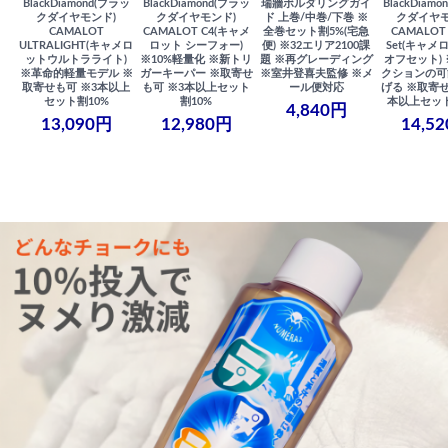
BlackDiamond(ブラッ
BlackDiamond(ブラッ
瑞牆ボルダリングガイ
BlackDiam
クダイヤモンド)
クダイヤモンド)
ド 上巻/中巻/下巻 ※
クダイヤモ
CAMALOT
CAMALOT C4(キャメ
全巻セット割5%(宅急
CAMALOT 
ULTRALIGHT(キャメロ
ロット シーフォー)
便) ※32エリア2100課
Set(キャメロ
ットウルトラライト)
※10%軽量化 ※新トリ
題 ※再グレーディング
オフセット)
※革命的軽量モデル ※
ガーキーパー ※取寄せ
※室井登喜夫監修 ※メ
クションの可
取寄せも可 ※3本以上
も可 ※3本以上セット
ール便対応
げる ※取寄せ
セット割10%
割10%
本以上セット
4,840円
13,090円
12,980円
14,5