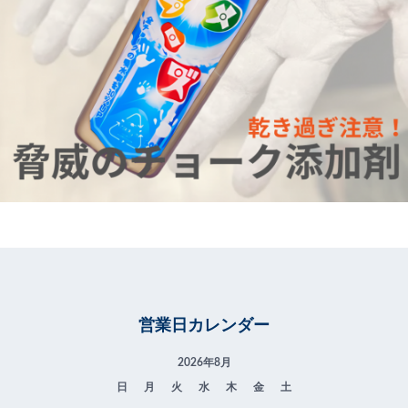
営業日カレンダー
2026年8月
日
月
火
水
木
金
土