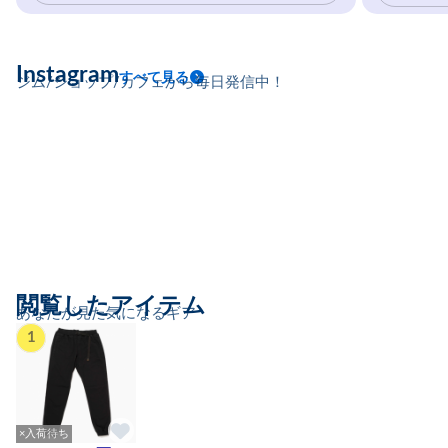
Instagram
すべて見る
ジム/ショップ/カフェから毎日発信中！
閲覧したアイテム
あなたが見た気になるギア
1
×入荷待ち