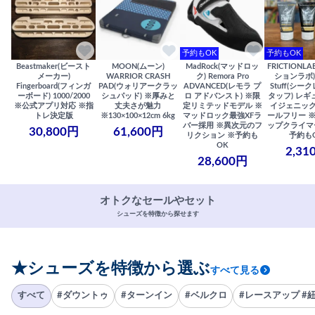
予約もOK
予約もOK
Beastmaker(ビースト
MOON(ムーン)
MadRock(マッドロッ
FRICTIONL
メーカー)
WARRIOR CRASH
ク) Remora Pro
ションラボ) S
Fingerboard(フィンガ
PAD(ウォリアークラッ
ADVANCED(レモラ プ
Stuff(シー
ーボード) 1000/2000
シュパッド) ※厚みと
ロ アドバンスト) ※限
タッフ) レギ
※公式アプリ対応 ※指
丈夫さが魅力
定リミテッドモデル ※
イジェニック
トレ決定版
※130×100×12cm 6kg
マッドロック最強XFラ
ールフリー 
バー採用 ※異次元のフ
ップクライマ
30,800円
61,600円
リクション ※予約も
予約も
OK
2,31
28,600円
オトクなセールやセット
シューズを特徴から探せます
★シューズを特徴から選ぶ
すべて見る
すべて
#ダウントゥ
#ターンイン
#ベルクロ
#レースアップ #