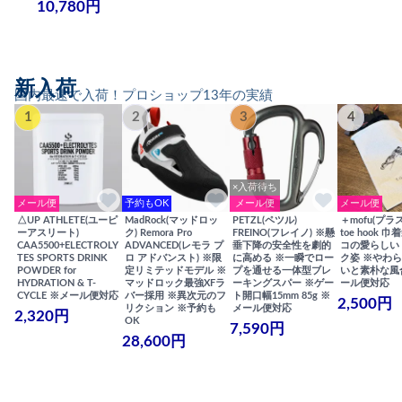
10,780円
新入荷
国内最速で入荷！プロショップ13年の実績
1
2
3
4
×入荷待ち
メール便
予約もOK
メール便
メール便
△UP ATHLETE(ユーピ
MadRock(マッドロッ
PETZL(ペツル)
＋mofu(プラ
ーアスリート)
ク) Remora Pro
FREINO(フレイノ) ※懸
toe hook 
CAA5500+ELECTROLY
ADVANCED(レモラ プ
垂下降の安全性を劇的
コの愛らしい
TES SPORTS DRINK
ロ アドバンスト) ※限
に高める ※一瞬でロー
ク姿 ※やわ
POWDER for
定リミテッドモデル ※
プを通せる一体型ブレ
いと素朴な風
HYDRATION & T-
マッドロック最強XFラ
ーキングスパー ※ゲー
ール便対応
CYCLE ※メール便対応
バー採用 ※異次元のフ
ト開口幅15mm 85g ※
2,500円
リクション ※予約も
メール便対応
2,320円
OK
7,590円
28,600円