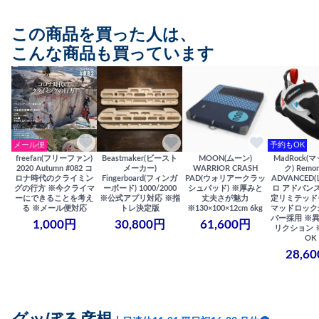
この商品を買った人は、
こんな商品も買っています
メール便
予約もOK
freefan(フリーファン)
Beastmaker(ビースト
MOON(ムーン)
MadRock(
2020 Autumn #082 コ
メーカー)
WARRIOR CRASH
ク) Remor
ロナ時代のクライミン
Fingerboard(フィンガ
PAD(ウォリアークラッ
ADVANCED
グの行方 ※今クライマ
ーボード) 1000/2000
シュパッド) ※厚みと
ロ アドバンス
ーにできることを考え
※公式アプリ対応 ※指
丈夫さが魅力
定リミテッド
る ※メール便対応
トレ決定版
※130×100×12cm 6kg
マッドロック
バー採用 ※
1,000円
30,800円
61,600円
リクション 
OK
28,6