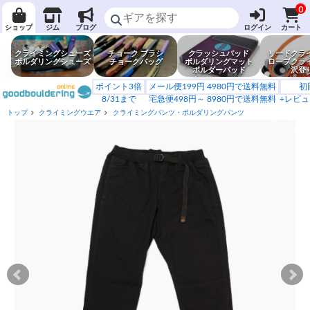
0
ショップ
ジム
ブログ
ログイン
カート
クライミングシューズ
チョーク ブラシ
クラッシュパッド
リードクラ
ボルダリングシューズ
チョークバッグ
ボルダリングマット
ロープクラ
ボルダーパッド
沢登
ポイント3倍
メール便199円 4980円で送料無料
初
8/31まで
宅急便498円～ 8980円で送料無料
+レビュ
トップ
クライミングウエア
クライミングパンツ・ボルダリングパンツ