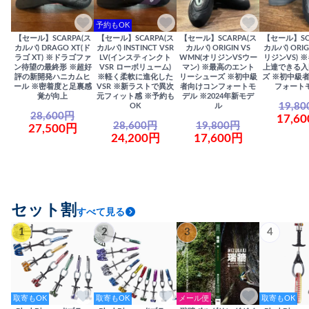
予約もOK
【セール】SCARPA(ス
【セール】SCARPA(ス
【セール】SCARPA(ス
【セール】SC
カルパ) DRAGO XT(ド
カルパ) INSTINCT VSR
カルパ) ORIGIN VS
カルパ) ORIG
ラゴ XT) ※ドラゴファ
LV(インスティンクト
WMN(オリジンVSウー
リジンVS) 
ン待望の最終形 ※超好
VSR ローボリューム)
マン) ※最高のエント
上達できる入
評の新開発ハニカムヒ
※軽く柔軟に進化した
リーシューズ ※初中級
ズ ※初中級
ール ※密着度と足裏感
VSR ※新ラストで異次
者向けコンフォートモ
フォート
覚が向上
元フィット感 ※予約も
デル ※2024年新モデ
19,8
OK
ル
28,600円
17,6
28,600円
19,800円
27,500円
24,200円
17,600円
セット割
すべて見る
1
2
3
4
取寄もOK
取寄もOK
メール便
取寄もOK