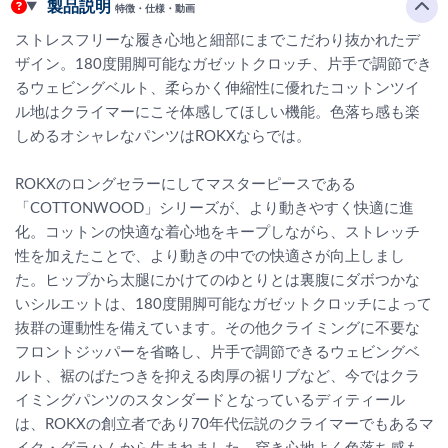
製品説明
特徴・仕様・動画
ストレスフリーな履き心地と細部にまでこだわり抜かれたデ
ザイン。180度開脚可能なガゼットクロッチ、片手で調節でき
るウェビングベルト、柔らかく伸縮性に優れたコットンツイ
ル地はクライマーにこそ体感してほしい機能。色落ち感も楽
しめるオシャレなパンツはROKXならでは。
ROKXのロングセラーにしてマスターピースである
「COTTONWOOD」シリーズが、より動きやすく快適に進
化。コットンの快適な着心地をキープしながら、ストレッチ
性を加えたことで、より動きの中での快適さが向上しまし
た。ヒップから太腿にかけてのゆとりとは裏腹にダボつかな
いシルエットは、180度開脚可能なガゼットクロッチによって
抜群の運動性を備えています。その他クライミングに不要な
フロントジッパーを省略し、片手で調節できるウェビングベ
ルト、裾のばたつきを抑える肉厚の裾リブなど、今ではクラ
イミングパンツのスタンダードとなっているディティール
は、ROKXの創立者であり70年代伝説のクライマーでもあるマ