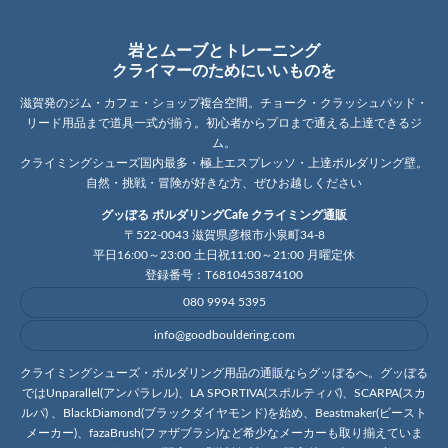
岩とムーブとトレーニング
クライマーのためにいいものを
滋賀発のジム・カフェ・ショップ複合空間。チョーク・クラッシュパッド・
リード用品まで道具一式が揃う。初心者からプロまで通える上達できるジ
ム。
クライミングシューズ国内最多・極上エスプレッソ・上達ボルダリング壁。
自然・挑戦・冒険が好きな方、ぜひお越しください
グッぼる ボルダリングCafe クライミング通販
〒522-0043 滋賀県彦根市小泉町34-8
平日16:00～23:00 土日祝11:00～21:00 月曜定休
登録番号：T6810453874100
080 9994 5395
info@goodbouldering.com
クライミングシューズ・ボルダリング用品の通販ならグッぼるへ。グッぼる
ではUnparallel(アンパラレル)、LA SPORTIVA(スポルティバ)、SCARPA(スカ
ルパ) 、BlackDiamond(ブラックダイヤモンド)を始め、Beastmaker(ビースト
メーカー)、fazaBrush(ファザブラシ)など希少なメーカーも取り揃えていま