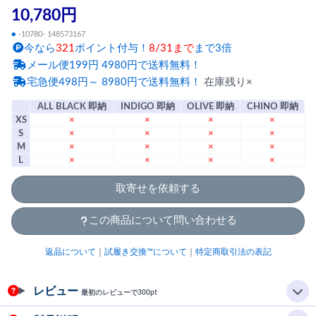
10,780円
●
-10780- 148573167
今なら
321
ポイント付与！
8/31まで
まで3倍
メール便199円 4980円で送料無料！
宅急便498円～ 8980円で送料無料！
在庫残り×
ALL BLACK 即納
INDIGO 即納
OLIVE 即納
CHINO 即納
XS
×
×
×
×
S
×
×
×
×
M
×
×
×
×
L
×
×
×
×
取寄せを依頼する
この商品について問い合わせる
返品について
｜
試履き交換™について
｜
特定商取引法の表記
レビュー
最初のレビューで300pt