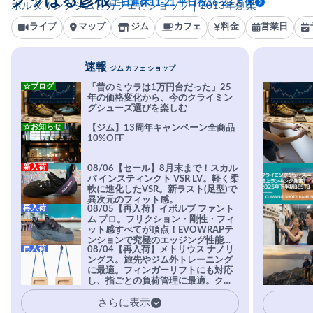
グッぼる彦根
土日連休11-21 平日祝16-23 月休
ボルダリングジムとカフェとショップ｜2013年創業
ライブ
マップ
ジム
カフェ
料金
営業日
速報
ジム カフェ ショップ
☆ブログ
「昔のミウラは1万円台だった」25
年の価格変化から、今のクライミン
グシューズ選びを楽しむ
☆お知らせ
【ジム】13周年キャンペーン全商品
10%OFF
新入荷
08/06【セール】8月末まで！スカル
パ インスティンクト VSR LV。軽く柔
軟に進化したVSR。新ラスト(足型)で
異次元のフィット感。
再入荷
08/05【再入荷】イボルブ ファント
ム プロ。フリクション・剛性・フィ
ット感すべてが頂点！EVOWRAPテ
ンションで究極のエッジング性能を
再入荷
08/04【再入荷】メトリウス ナノリ
実現。進化系ラバーEvo-74はTRAX
ングス。旅先やジム外トレーニング
を凌駕する粘着力で極小ホールドに
に最適。フィンガーリフトにも対応
安心感。
し、指ごとの負荷管理に最適。クラ
イマーの指を本気で鍛えるギア。
さらに表示