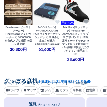
予約もOK
Beastmaker(ビースト
MOON(ムーン)
MadRock(マッドロッ
メーカー)
WARRIOR CRASH
ク) Remora Pro
Fingerboard(フィンガ
PAD(ウォリアークラッ
ADVANCED(レモラ プ
ーボード) 1000/2000
シュパッド) ※厚みと
ロ アドバンスト) ※限
※公式アプリ対応 ※指
丈夫さが魅力
定リミテッドモデル ※
トレ決定版
※130×100×12cm 6kg
マッドロック最強XFラ
バー採用 ※異次元のフ
30,800円
61,600円
リクション ※予約も
OK
28,600円
グッぼる彦根
土日連休11-21 平日祝16-23 月休
ボルダリングジムとカフェとショップ｜2013年創業
ライブ
マップ
ジム
カフェ
料金
営業日
速報
ジム カフェ ショップ