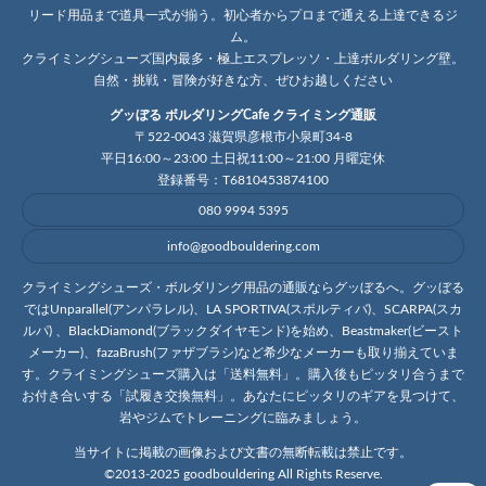
リード用品まで道具一式が揃う。初心者からプロまで通える上達できるジ
ム。
クライミングシューズ国内最多・極上エスプレッソ・上達ボルダリング壁。
自然・挑戦・冒険が好きな方、ぜひお越しください
グッぼる ボルダリングCafe クライミング通販
〒522-0043 滋賀県彦根市小泉町34-8
平日16:00～23:00 土日祝11:00～21:00 月曜定休
登録番号：T6810453874100
080 9994 5395
info@goodbouldering.com
クライミングシューズ・ボルダリング用品の通販ならグッぼるへ。グッぼる
ではUnparallel(アンパラレル)、LA SPORTIVA(スポルティバ)、SCARPA(スカ
ルパ) 、BlackDiamond(ブラックダイヤモンド)を始め、Beastmaker(ビースト
メーカー)、fazaBrush(ファザブラシ)など希少なメーカーも取り揃えていま
す。クライミングシューズ購入は「送料無料」。購入後もピッタリ合うまで
お付き合いする「試履き交換無料」。あなたにピッタリのギアを見つけて、
岩やジムでトレーニングに臨みましょう。
当サイトに掲載の画像および文書の無断転載は禁止です。
©2013-2025 goodbouldering All Rights Reserve.