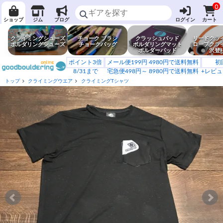
0
ショップ
ジム
ブログ
ログイン
カート
クライミングシューズ
チョーク ブラシ
クラッシュパッド
リードクラ
ボルダリングシューズ
チョークバッグ
ボルダリングマット
ロープクラ
ボルダーパッド
沢登
ポイント3倍
メール便199円 4980円で送料無料
初
8/31まで
宅急便498円～ 8980円で送料無料
+レビュ
トップ
クライミングウエア
クライミングTシャツ