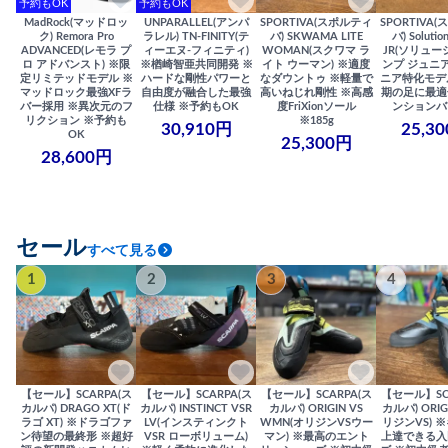
予約もOK
予約もOK
MadRock(マッドロッ
UNPARALLEL(アンパ
SPORTIVA(スポルティ
SPORTIVA
ク) Remora Pro
ラレル) TN-FINITY(テ
バ) SKWAMA LITE
バ) Solutio
ADVANCED(レモラ プ
ィーエヌ-フィニティ)
WOMAN(スクワマ ラ
JR(ソリュー
ロ アドバンスト) ※限
※楢崎智亜共同開発 ※
イト ウーマン) ※適度
ンプ ジュニア
定リミテッドモデル ※
ハードな剛性パワーと
なダウントゥ ※軽量で
ニア特化モデ
マッドロック最強XFラ
自由度が融合した最強
高いねじれ剛性 ※高感
期の足に最適
バー採用 ※異次元のフ
仕様 ※予約もOK
度FriXionソール
ンションバ
リクション ※予約も
※185g
30,910円
25,3
OK
25,300円
28,600円
セール
すべて見る
1
2
3
4
【セール】SCARPA(ス
【セール】SCARPA(ス
【セール】SCARPA(ス
【セール】SC
カルパ) DRAGO XT(ド
カルパ) INSTINCT VSR
カルパ) ORIGIN VS
カルパ) ORIG
ラゴ XT) ※ドラゴファ
LV(インスティンクト
WMN(オリジンVSウー
リジンVS) 
ン待望の最終形 ※超好
VSR ローボリューム)
マン) ※最高のエント
上達できる入