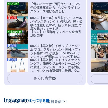
☆ブログ
「昔のミウラは1万円台だった」25
年の価格変化から、今のクライミン
グシューズ選びを楽しむ
新入荷
08/06【セール】8月末まで！スカル
パ インスティンクト VSR LV。軽く柔
軟に進化したVSR。新ラスト(足型)で
異次元のフィット感。
☆お知らせ
【ジム】13周年キャンペーン全商品
10%OFF
再入荷
08/05【再入荷】イボルブ ファント
ム プロ。フリクション・剛性・フィ
ット感すべてが頂点！EVOWRAPテ
ンションで究極のエッジング性能を
再入荷
08/04【再入荷】メトリウス ナノリ
実現。進化系ラバーEvo-74はTRAX
ングス。旅先やジム外トレーニング
を凌駕する粘着力で極小ホールドに
に最適。フィンガーリフトにも対応
安心感。
し、指ごとの負荷管理に最適。クラ
イマーの指を本気で鍛えるギア。
さらに表示
Instagram
すべて見る
ジム/ショップ/カフェから毎日発信中！