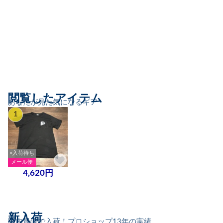
閲覧したアイテム
あなたが見た気になるギア
1
×入荷待ち
メール便
4,620円
新入荷
国内最速で入荷！プロショップ13年の実績