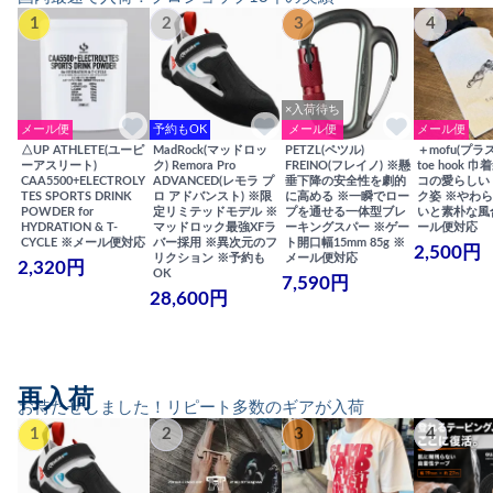
1
2
3
4
×入荷待ち
メール便
予約もOK
メール便
メール便
△UP ATHLETE(ユーピ
MadRock(マッドロッ
PETZL(ペツル)
＋mofu(プラ
ーアスリート)
ク) Remora Pro
FREINO(フレイノ) ※懸
toe hook 
CAA5500+ELECTROLY
ADVANCED(レモラ プ
垂下降の安全性を劇的
コの愛らしい
TES SPORTS DRINK
ロ アドバンスト) ※限
に高める ※一瞬でロー
ク姿 ※やわ
POWDER for
定リミテッドモデル ※
プを通せる一体型ブレ
いと素朴な風
HYDRATION & T-
マッドロック最強XFラ
ーキングスパー ※ゲー
ール便対応
CYCLE ※メール便対応
バー採用 ※異次元のフ
ト開口幅15mm 85g ※
2,500円
リクション ※予約も
メール便対応
2,320円
OK
7,590円
28,600円
再入荷
お待たせしました！リピート多数のギアが入荷
1
2
3
4