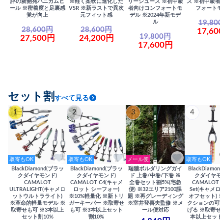
評の新開発ハニカムヒ
※軽く柔軟に進化した
リーシューズ ※初中級
ズ ※初中級
ール ※密着度と足裏感
VSR ※新ラストで異次
者向けコンフォートモ
フォート
覚が向上
元フィット感
デル ※2024年新モデ
19,8
ル
28,600円
28,600円
17,6
19,800円
27,500円
24,200円
17,600円
セット割
すべて見る
1
2
3
4
取寄もOK
取寄もOK
メール便
取寄もOK
BlackDiamond(ブラッ
BlackDiamond(ブラッ
瑞牆ボルダリングガイ
BlackDiam
クダイヤモンド)
クダイヤモンド)
ド 上巻/中巻/下巻 ※
クダイヤモ
CAMALOT
CAMALOT C4(キャメ
全巻セット割5%(宅急
CAMALOT 
ULTRALIGHT(キャメロ
ロット シーフォー)
便) ※32エリア2100課
Set(キャメロ
ットウルトラライト)
※10%軽量化 ※新トリ
題 ※再グレーディング
オフセット)
※革命的軽量モデル ※
ガーキーパー ※取寄せ
※室井登喜夫監修 ※メ
クションの可
取寄せも可 ※3本以上
も可 ※3本以上セット
ール便対応
げる ※取寄せ
セット割10%
割10%
本以上セット