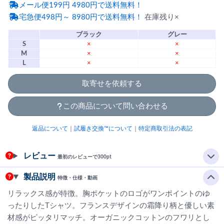
メール便199円 4980円で送料無料！
宅急便498円～ 8980円で送料無料！
在庫残り×
ブラック
グレー
S
×
×
M
×
×
L
×
×
取寄せを依頼する
この商品について問い合わせる
返品について
｜
試履き交換™について
｜
特定商取引法の表記
レビュー
最初のレビューで300pt
製品説明
特徴・仕様・動画
リラックス感が特徴。胸ポケットのロゴがワンポイントのゆ
ったりしたTシャツ。フランスデザインの霜降り柄と優しい素
材感がピッタリマッチ。オーガニックコットンのフワリとし