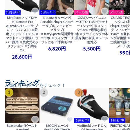
予約もOK
予約もOK
メール便
メール便
MadRock(マッドロッ
tataanz(タターンツ)
CXM(シーバイエム)
GUARD-TE
ク) Remora Pro
Portable Finger Grip(ポ
MOTTO T-shirt(モット
ックス) Cli
ADVANCED(レモラ プ
ータブル フィンガー
ー Tシャツ) ※コット
FingerTap
ロ アドバンスト) ※限
グリップ)
ン100%で最適な着心
グ フィンガー
定リミテッドモデル ※
※JazzySport×関川愛音
地 ※クライミングの本
19mm ※登
マッドロック最強XFラ
コラボ ※フィンガーリ
質を胸に表現 ※メール
ングが復活 
バー採用 ※異次元のフ
フトにも ※予約もOK
便対応
士接着で肌に
リクション ※予約も
メール便
6,820円
5,500円
OK
990
28,600円
ランキング
人気上昇中のギアをチェック！
1
2
3
4
予約もOK
予約もOK
Beastmaker(ビースト
MOON(ムーン)
MadRock(マッドロッ
FRICTIONL
メーカー)
WARRIOR CRASH
ク) Remora Pro
ションラボ) S