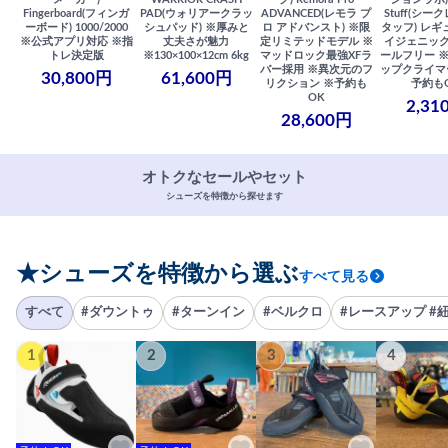
Fingerboard(フィンガ
PAD(ウォリアークラッ
ADVANCED(レモラ プ
Stuff(シー
ーボード) 1000/2000
シュパッド) ※厚みと
ロ アドバンスト) ※限
タッフ) レギ
※公式アプリ対応 ※指
丈夫さが魅力
定リミテッドモデル ※
イジェニック
トレ決定版
※130×100×12cm 6kg
マッドロック最強XFラ
ールフリー 
バー採用 ※異次元のフ
ップクライマ
30,800円
61,600円
リクション ※予約も
予約も
OK
2,31
28,600円
オトクなセールやセット
シューズを特徴から探せます
★シューズを特徴から選ぶ
すべて見る
すべて
#ダウントゥ
#ターンイン
#ベルクロ
#レースアップ #
1
2
3
4