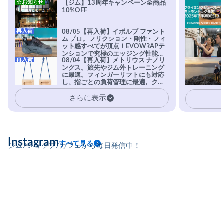
☆お知らせ
【ジム】13周年キャンペーン全商品
10%OFF
再入荷
08/05【再入荷】イボルブ ファント
ム プロ。フリクション・剛性・フィ
ット感すべてが頂点！EVOWRAPテ
ンションで究極のエッジング性能を
再入荷
08/04【再入荷】メトリウス ナノリ
実現。進化系ラバーEvo-74はTRAX
ングス。旅先やジム外トレーニング
を凌駕する粘着力で極小ホールドに
に最適。フィンガーリフトにも対応
安心感。
し、指ごとの負荷管理に最適。クラ
イマーの指を本気で鍛えるギア。
さらに表示
Instagram
すべて見る
ジム/ショップ/カフェから毎日発信中！