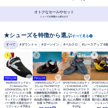
オトクなセールやセット
シューズを特徴から探せます
★シューズを特徴から選ぶ
すべて見る
すべて
#ダウントゥ
#ターンイン
#ベルクロ
#レースアップ #
1
2
3
4
予約もOK
予約もOK
MadRock(マッドロッ
UNPARALLEL(アンパ
SPORTIVA(スポルティ
SPORTIVA
ク) Remora Pro
ラレル) TN-FINITY(テ
バ) SKWAMA LITE
バ) Solutio
ADVANCED(レモラ プ
ィーエヌ-フィニティ)
WOMAN(スクワマ ラ
JR(ソリュー
ロ アドバンスト) ※限
※楢崎智亜共同開発 ※
イト ウーマン) ※適度
ンプ ジュニア
定リミテッドモデル ※
ハードな剛性パワーと
なダウントゥ ※軽量で
ニア特化モデ
マッドロック最強XFラ
自由度が融合した最強
高いねじれ剛性 ※高感
期の足に最適
バー採用 ※異次元のフ
仕様 ※予約もOK
度FriXionソール
ンションバ
リクション ※予約も
※185g