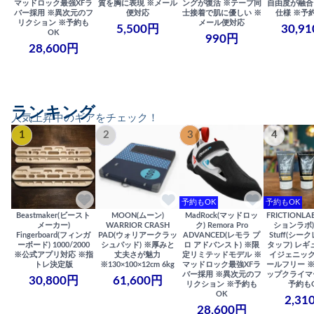
マッドロック最強XFラ
質を胸に表現 ※メール
ングが復活 ※テープ同
自由度が融合
バー採用 ※異次元のフ
便対応
士接着で肌に優しい ※
仕様 ※予
リクション ※予約も
メール便対応
5,500円
30,9
OK
990円
28,600円
ランキング
人気上昇中のギアをチェック！
1
2
3
4
予約もOK
予約もOK
Beastmaker(ビースト
MOON(ムーン)
MadRock(マッドロッ
FRICTIONL
メーカー)
WARRIOR CRASH
ク) Remora Pro
ションラボ) S
Fingerboard(フィンガ
PAD(ウォリアークラッ
ADVANCED(レモラ プ
Stuff(シー
ーボード) 1000/2000
シュパッド) ※厚みと
ロ アドバンスト) ※限
タッフ) レギ
※公式アプリ対応 ※指
丈夫さが魅力
定リミテッドモデル ※
イジェニック
トレ決定版
※130×100×12cm 6kg
マッドロック最強XFラ
ールフリー 
バー採用 ※異次元のフ
ップクライマ
30,800円
61,600円
リクション ※予約も
予約も
OK
2,31
28,600円