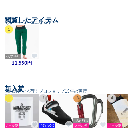
閲覧したアイテム
あなたが見た気になるギア
1
×入荷待ち
11,550円
新入荷
国内最速で入荷！プロショップ13年の実績
1
2
3
4
×入荷待ち
メール便
予約もOK
メール便
メール便