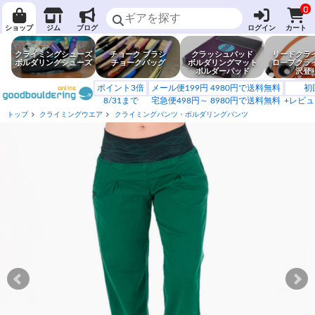
0
ショップ
ジム
ブログ
ログイン
カート
クライミングシューズ
チョーク ブラシ
クラッシュパッド
リードクラ
ボルダリングシューズ
チョークバッグ
ボルダリングマット
ロープクラ
ボルダーパッド
沢登
ポイント3倍
メール便199円 4980円で送料無料
初
8/31まで
宅急便498円～ 8980円で送料無料
+レビュ
トップ
クライミングウエア
クライミングパンツ・ボルダリングパンツ