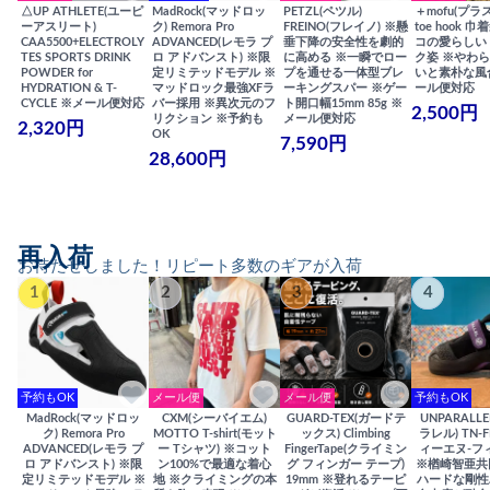
△UP ATHLETE(ユーピ
MadRock(マッドロッ
PETZL(ペツル)
＋mofu(プラ
ーアスリート)
ク) Remora Pro
FREINO(フレイノ) ※懸
toe hook 
CAA5500+ELECTROLY
ADVANCED(レモラ プ
垂下降の安全性を劇的
コの愛らしい
TES SPORTS DRINK
ロ アドバンスト) ※限
に高める ※一瞬でロー
ク姿 ※やわ
POWDER for
定リミテッドモデル ※
プを通せる一体型ブレ
いと素朴な風
HYDRATION & T-
マッドロック最強XFラ
ーキングスパー ※ゲー
ール便対応
CYCLE ※メール便対応
バー採用 ※異次元のフ
ト開口幅15mm 85g ※
2,500円
リクション ※予約も
メール便対応
2,320円
OK
7,590円
28,600円
再入荷
お待たせしました！リピート多数のギアが入荷
1
2
3
4
予約もOK
メール便
メール便
予約もOK
MadRock(マッドロッ
CXM(シーバイエム)
GUARD-TEX(ガードテ
UNPARALL
ク) Remora Pro
MOTTO T-shirt(モット
ックス) Climbing
ラレル) TN-F
ADVANCED(レモラ プ
ー Tシャツ) ※コット
FingerTape(クライミン
ィーエヌ-フ
ロ アドバンスト) ※限
ン100%で最適な着心
グ フィンガー テープ)
※楢崎智亜共
定リミテッドモデル ※
地 ※クライミングの本
19mm ※登れるテーピ
ハードな剛性