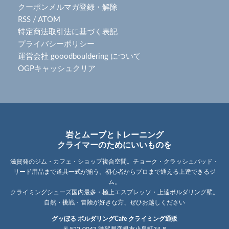
クーポンメルマガ登録・解除
RSS
/
ATOM
特定商法取引法に基づく表記
プライバシーポリシー
運営会社 gooodbouldering について
OGPキャッシュクリア
岩とムーブとトレーニング
クライマーのためにいいものを
滋賀発のジム・カフェ・ショップ複合空間。チョーク・クラッシュパッド・
リード用品まで道具一式が揃う。初心者からプロまで通える上達できるジ
ム。
クライミングシューズ国内最多・極上エスプレッソ・上達ボルダリング壁。
自然・挑戦・冒険が好きな方、ぜひお越しください
グッぼる ボルダリングCafe クライミング通販
〒522-0043 滋賀県彦根市小泉町34-8