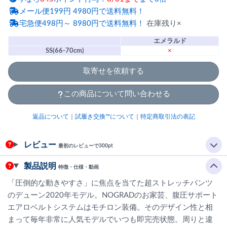
メール便199円 4980円で送料無料！
宅急便498円～ 8980円で送料無料！
在庫残り×
エメラルド
SS(66-70cm)
×
取寄せを依頼する
この商品について問い合わせる
返品について
｜
試履き交換™について
｜
特定商取引法の表記
レビュー
最初のレビューで300pt
製品説明
特徴・仕様・動画
「圧倒的な動きやすさ」に焦点を当てた超ストレッチパンツ
のデューン2020年モデル。NOGRADのお家芸、腹圧サポート
エアロベルトシステムはモチロン装備。そのデザイン性と相
まって毎年非常に人気モデルでいつも即完売状態。周りと違