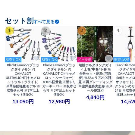
セット割
すべて見る
1
2
3
4
取寄もOK
取寄もOK
メール便
取寄もOK
BlackDiamond(ブラッ
BlackDiamond(ブラッ
瑞牆ボルダリングガイ
BlackDiam
クダイヤモンド)
クダイヤモンド)
ド 上巻/中巻/下巻 ※
クダイヤモ
CAMALOT
CAMALOT C4(キャメ
全巻セット割5%(宅急
CAMALOT 
ULTRALIGHT(キャメロ
ロット シーフォー)
便) ※32エリア2100課
Set(キャメロ
ットウルトラライト)
※10%軽量化 ※新トリ
題 ※再グレーディング
オフセット)
※革命的軽量モデル ※
ガーキーパー ※取寄せ
※室井登喜夫監修 ※メ
クションの可
取寄せも可 ※3本以上
も可 ※3本以上セット
ール便対応
げる ※取寄せ
セット割10%
割10%
本以上セット
4,840円
13,090円
12,980円
14,5