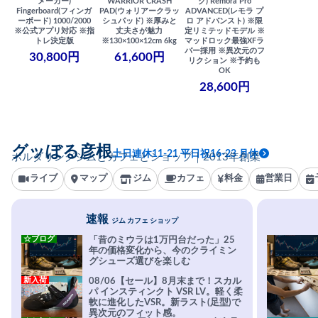
メーカー)
WARRIOR CRASH
ク) Remora Pro
Fingerboard(フィンガ
PAD(ウォリアークラッ
ADVANCED(レモラ プ
ーボード) 1000/2000
シュパッド) ※厚みと
ロ アドバンスト) ※限
※公式アプリ対応 ※指
丈夫さが魅力
定リミテッドモデル ※
トレ決定版
※130×100×12cm 6kg
マッドロック最強XFラ
バー採用 ※異次元のフ
30,800円
61,600円
リクション ※予約も
OK
28,600円
グッぼる彦根
土日連休11-21 平日祝16-23 月休
ボルダリングジムとカフェとショップ｜2013年創業
ライブ
マップ
ジム
カフェ
料金
営業日
速報
ジム カフェ ショップ
☆ブログ
「昔のミウラは1万円台だった」25
年の価格変化から、今のクライミン
グシューズ選びを楽しむ
新入荷
08/06【セール】8月末まで！スカル
パ インスティンクト VSR LV。軽く柔
軟に進化したVSR。新ラスト(足型)で
異次元のフィット感。