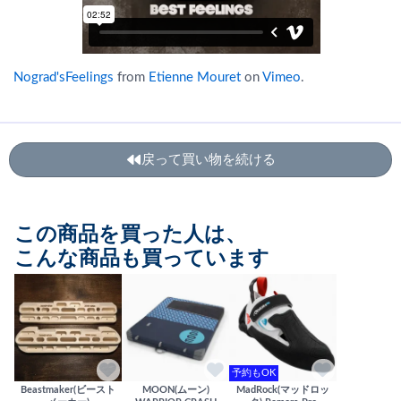
Nograd'sFeelings
from
Etienne Mouret
on
Vimeo
.
戻って買い物を続ける
この商品を買った人は、
こんな商品も買っています
予約もOK
Beastmaker(ビースト
MOON(ムーン)
MadRock(マッドロッ