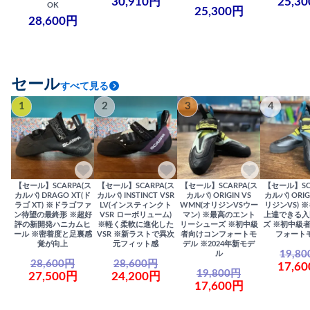
30,910円
25,3
OK
25,300円
28,600円
セール
すべて見る
1
2
3
4
【セール】SCARPA(ス
【セール】SCARPA(ス
【セール】SCARPA(ス
【セール】SC
カルパ) DRAGO XT(ド
カルパ) INSTINCT VSR
カルパ) ORIGIN VS
カルパ) ORIG
ラゴ XT) ※ドラゴファ
LV(インスティンクト
WMN(オリジンVSウー
リジンVS) 
ン待望の最終形 ※超好
VSR ローボリューム)
マン) ※最高のエント
上達できる入
評の新開発ハニカムヒ
※軽く柔軟に進化した
リーシューズ ※初中級
ズ ※初中級
ール ※密着度と足裏感
VSR ※新ラストで異次
者向けコンフォートモ
フォート
覚が向上
元フィット感
デル ※2024年新モデ
19,8
ル
28,600円
28,600円
17,6
19,800円
27,500円
24,200円
17,600円