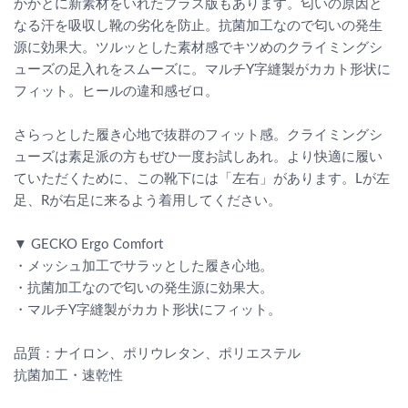
かかとに新素材をいれたプラス版もあります。匂いの原因と
なる汗を吸収し靴の劣化を防止。抗菌加工なので匂いの発生
源に効果大。ツルッとした素材感でキツめのクライミングシ
ューズの足入れをスムーズに。マルチY字縫製がカカト形状に
フィット。ヒールの違和感ゼロ。
さらっとした履き心地で抜群のフィット感。クライミングシ
ューズは素足派の方もぜひ一度お試しあれ。より快適に履い
ていただくために、この靴下には「左右」があります。Lが左
足、Rが右足に来るよう着用してください。
▼ GECKO Ergo Comfort
・メッシュ加工でサラッとした履き心地。
・抗菌加工なので匂いの発生源に効果大。
・マルチY字縫製がカカト形状にフィット。
品質：ナイロン、ポリウレタン、ポリエステル
抗菌加工・速乾性