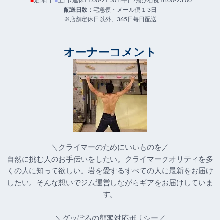
■
定休日
■
土日/連休11:00-21:00 □平日/飛び石祝16:00-23:00
配送日数：
宅急便・メール便 1-3日
※店舗定休日以外、365日毎日配送
オーナーコメント
＼クライマーのためにいいものを／
自然に挑む人のお手伝いをしたい。クライマークオリティを多
くの人に知って欲しい。岩を愛するすべての人に最新をお届け
したい。そんな想いでジム運営しながらギアをお届けしていま
す。
＼グッぼるの顧客対応ポリシー／