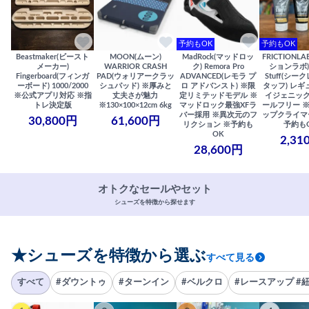
予約もOK
予約もOK
Beastmaker(ビースト
MOON(ムーン)
MadRock(マッドロッ
FRICTIONL
メーカー)
WARRIOR CRASH
ク) Remora Pro
ションラボ) S
Fingerboard(フィンガ
PAD(ウォリアークラッ
ADVANCED(レモラ プ
Stuff(シー
ーボード) 1000/2000
シュパッド) ※厚みと
ロ アドバンスト) ※限
タッフ) レギ
※公式アプリ対応 ※指
丈夫さが魅力
定リミテッドモデル ※
イジェニック
トレ決定版
※130×100×12cm 6kg
マッドロック最強XFラ
ールフリー 
バー採用 ※異次元のフ
ップクライマ
30,800円
61,600円
リクション ※予約も
予約も
OK
2,31
28,600円
オトクなセールやセット
シューズを特徴から探せます
★シューズを特徴から選ぶ
すべて見る
すべて
#ダウントゥ
#ターンイン
#ベルクロ
#レースアップ #