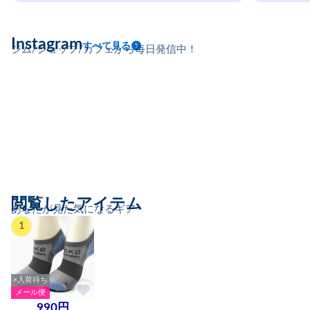
Instagram
すべて見る
ジム/ショップ/カフェから毎日発信中！
閲覧したアイテム
あなたが見た気になるギア
1
×入荷待ち
メール便
990円