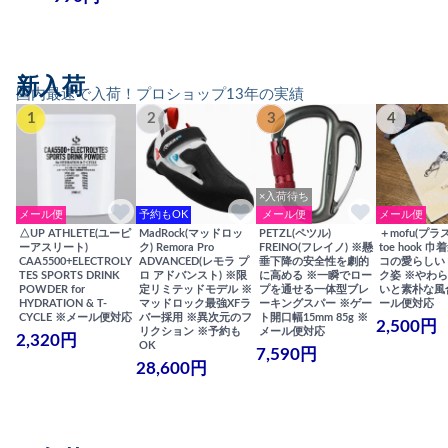
新入荷
国内最速で入荷！プロショップ13年の実績
1
2
3
4
×入荷待ち
メール便
予約もOK
メール便
メール便
△UP ATHLETE(ユーピ
MadRock(マッドロッ
PETZL(ペツル)
＋mofu(プラ
ーアスリート)
ク) Remora Pro
FREINO(フレイノ) ※懸
toe hook 
CAA5500+ELECTROLY
ADVANCED(レモラ プ
垂下降の安全性を劇的
コの愛らしい
TES SPORTS DRINK
ロ アドバンスト) ※限
に高める ※一瞬でロー
ク姿 ※やわ
POWDER for
定リミテッドモデル ※
プを通せる一体型ブレ
いと素朴な風
HYDRATION & T-
マッドロック最強XFラ
ーキングスパー ※ゲー
ール便対応
CYCLE ※メール便対応
バー採用 ※異次元のフ
ト開口幅15mm 85g ※
2,500円
リクション ※予約も
メール便対応
2,320円
OK
7,590円
28,600円