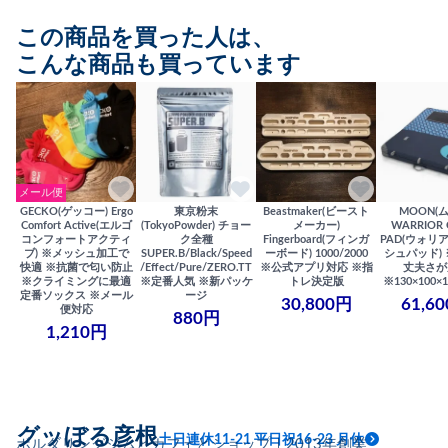
この商品を買った人は、
こんな商品も買っています
メール便
GECKO(ゲッコー) Ergo
東京粉末
Beastmaker(ビースト
MOON(
Comfort Active(エルゴ
(TokyoPowder) チョー
メーカー)
WARRIOR 
コンフォートアクティ
ク全種
Fingerboard(フィンガ
PAD(ウォリ
ブ) ※メッシュ加工で
SUPER.B/Black/Speed
ーボード) 1000/2000
シュパッド)
快適 ※抗菌で匂い防止
/Effect/Pure/ZERO.TT
※公式アプリ対応 ※指
丈夫さが
※クライミングに最適
※定番人気 ※新パッケ
トレ決定版
※130×100×1
定番ソックス ※メール
ージ
30,800円
61,6
便対応
880円
1,210円
グッぼる彦根
土日連休11-21 平日祝16-23 月休
ボルダリングジムとカフェとショップ｜2013年創業