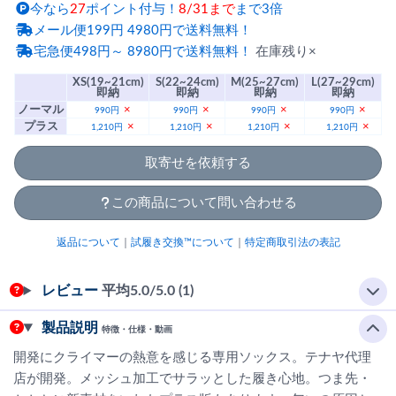
今なら
27
ポイント付与！
8/31まで
まで3倍
メール便199円 4980円で送料無料！
宅急便498円～ 8980円で送料無料！
在庫残り×
XS(19~21cm)
S(22~24cm)
M(25~27cm)
L(27~29cm)
即納
即納
即納
即納
ノーマル
×
×
×
×
990円
990円
990円
990円
プラス
×
×
×
×
1,210円
1,210円
1,210円
1,210円
取寄せを依頼する
この商品について問い合わせる
返品について
｜
試履き交換™について
｜
特定商取引法の表記
レビュー
平均
5.0
/5.0 (1)
製品説明
特徴・仕様・動画
開発にクライマーの熱意を感じる専用ソックス。テナヤ代理
店が開発。メッシュ加工でサラッとした履き心地。つま先・