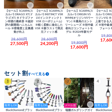
【セール】SCARPA(ス
【セール】SCARPA(ス
【セール】SCARPA(ス
【セール】SC
カルパ) DRAGO XT(ド
カルパ) INSTINCT VSR
カルパ) ORIGIN VS
カルパ) ORIG
ラゴ XT) ※ドラゴファ
LV(インスティンクト
WMN(オリジンVSウー
リジンVS) 
ン待望の最終形 ※超好
VSR ローボリューム)
マン) ※最高のエント
上達できる入
評の新開発ハニカムヒ
※軽く柔軟に進化した
リーシューズ ※初中級
ズ ※初中級
ール ※密着度と足裏感
VSR ※新ラストで異次
者向けコンフォートモ
フォート
覚が向上
元フィット感
デル ※2024年新モデ
19,8
ル
28,600円
28,600円
17,6
19,800円
27,500円
24,200円
17,600円
セット割
すべて見る
1
2
3
4
取寄もOK
取寄もOK
メール便
取寄もOK
BlackDiamond(ブラッ
BlackDiamond(ブラッ
瑞牆ボルダリングガイ
BlackDiam