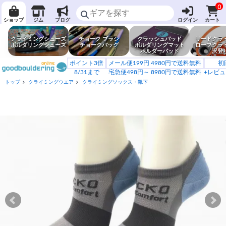
0
ショップ
ジム
ブログ
ログイン
カート
クライミングシューズ
チョーク ブラシ
クラッシュパッド
リードクラ
ボルダリングシューズ
チョークバッグ
ボルダリングマット
ロープクラ
ボルダーパッド
沢登
ポイント3倍
メール便199円 4980円で送料無料
初
8/31まで
宅急便498円～ 8980円で送料無料
+レビュ
トップ
クライミングウエア
クライミングソックス・靴下