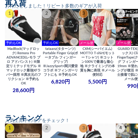
再入荷
お待たせしました！リピート多数のギアが入荷
1
2
3
4
予約もOK
予約もOK
メール便
メール便
MadRock(マッドロッ
tataanz(タターンツ)
CXM(シーバイエム)
GUARD-TE
ク) Remora Pro
Portable Finger Grip(ポ
MOTTO T-shirt(モット
ックス) Cli
ADVANCED(レモラ プ
ータブル フィンガー
ー Tシャツ) ※コット
FingerTap
ロ アドバンスト) ※限
グリップ)
ン100%で最適な着心
グ フィンガー
定リミテッドモデル ※
※JazzySport×関川愛音
地 ※クライミングの本
19mm ※登
マッドロック最強XFラ
コラボ ※フィンガーリ
質を胸に表現 ※メール
ングが復活 
バー採用 ※異次元のフ
フトにも ※予約もOK
便対応
士接着で肌に
リクション ※予約も
メール便
6,820円
5,500円
OK
990
28,600円
ランキング
人気上昇中のギアをチェック！
1
2
3
4