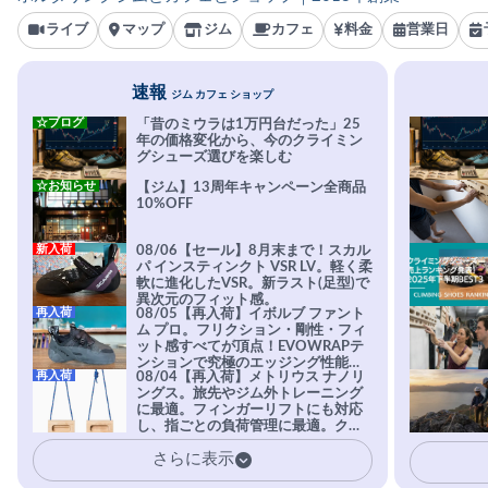
ライブ
マップ
ジム
カフェ
料金
営業日
速報
ジム カフェ ショップ
☆ブログ
「昔のミウラは1万円台だった」25
年の価格変化から、今のクライミン
グシューズ選びを楽しむ
☆お知らせ
【ジム】13周年キャンペーン全商品
10%OFF
新入荷
08/06【セール】8月末まで！スカル
パ インスティンクト VSR LV。軽く柔
軟に進化したVSR。新ラスト(足型)で
異次元のフィット感。
再入荷
08/05【再入荷】イボルブ ファント
ム プロ。フリクション・剛性・フィ
ット感すべてが頂点！EVOWRAPテ
ンションで究極のエッジング性能を
再入荷
08/04【再入荷】メトリウス ナノリ
実現。進化系ラバーEvo-74はTRAX
ングス。旅先やジム外トレーニング
を凌駕する粘着力で極小ホールドに
に最適。フィンガーリフトにも対応
安心感。
し、指ごとの負荷管理に最適。クラ
イマーの指を本気で鍛えるギア。
さらに表示