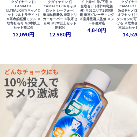
クダイヤモンド)
クダイヤモンド)
ド 上巻/中巻/下巻 ※
クダイヤモ
CAMALOT
CAMALOT C4(キャメ
全巻セット割5%(宅急
CAMALOT 
ULTRALIGHT(キャメロ
ロット シーフォー)
便) ※32エリア2100課
Set(キャメロ
ットウルトラライト)
※10%軽量化 ※新トリ
題 ※再グレーディング
オフセット)
※革命的軽量モデル ※
ガーキーパー ※取寄せ
※室井登喜夫監修 ※メ
クションの可
取寄せも可 ※3本以上
も可 ※3本以上セット
ール便対応
げる ※取寄せ
セット割10%
割10%
本以上セット
4,840円
13,090円
12,980円
14,5