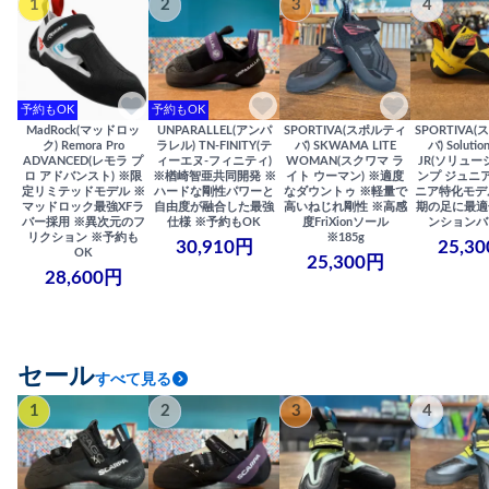
1
2
3
4
予約もOK
予約もOK
MadRock(マッドロッ
UNPARALLEL(アンパ
SPORTIVA(スポルティ
SPORTIVA
ク) Remora Pro
ラレル) TN-FINITY(テ
バ) SKWAMA LITE
バ) Solutio
ADVANCED(レモラ プ
ィーエヌ-フィニティ)
WOMAN(スクワマ ラ
JR(ソリュー
ロ アドバンスト) ※限
※楢崎智亜共同開発 ※
イト ウーマン) ※適度
ンプ ジュニア
定リミテッドモデル ※
ハードな剛性パワーと
なダウントゥ ※軽量で
ニア特化モデ
マッドロック最強XFラ
自由度が融合した最強
高いねじれ剛性 ※高感
期の足に最適
バー採用 ※異次元のフ
仕様 ※予約もOK
度FriXionソール
ンションバ
リクション ※予約も
※185g
30,910円
25,3
OK
25,300円
28,600円
セール
すべて見る
1
2
3
4