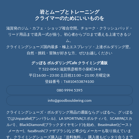
岩とムーブとトレーニング
クライマーのためにいいものを
滋賀発のジム・カフェ・ショップ複合空間。チョーク・クラッシュパッド・
リード用品まで道具一式が揃う。初心者からプロまで通える上達できるジ
ム。
クライミングシューズ国内最多・極上エスプレッソ・上達ボルダリング壁。
自然・挑戦・冒険が好きな方、ぜひお越しください
グッぼる ボルダリングCafe クライミング通販
〒522-0043 滋賀県彦根市小泉町34-8
平日16:00～23:00 土日祝11:00～21:00 月曜定休
登録番号：T6810453874100
080 9994 5395
info@goodbouldering.com
クライミングシューズ・ボルダリング用品の通販ならグッぼるへ。グッぼる
ではUnparallel(アンパラレル)、LA SPORTIVA(スポルティバ)、SCARPA(スカ
ルパ) 、BlackDiamond(ブラックダイヤモンド)を始め、Beastmaker(ビースト
メーカー)、fazaBrush(ファザブラシ)など希少なメーカーも取り揃えていま
す。クライミングシューズ購入は「送料無料」。購入後もピッタリ合うまで