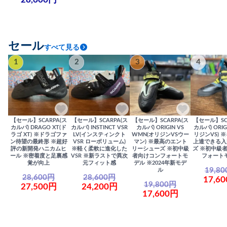
28,600円
セール
すべて見る
1
2
3
4
【セール】SCARPA(ス
【セール】SCARPA(ス
【セール】SCARPA(ス
【セール】SC
カルパ) DRAGO XT(ド
カルパ) INSTINCT VSR
カルパ) ORIGIN VS
カルパ) ORIG
ラゴ XT) ※ドラゴファ
LV(インスティンクト
WMN(オリジンVSウー
リジンVS) 
ン待望の最終形 ※超好
VSR ローボリューム)
マン) ※最高のエント
上達できる入
評の新開発ハニカムヒ
※軽く柔軟に進化した
リーシューズ ※初中級
ズ ※初中級
ール ※密着度と足裏感
VSR ※新ラストで異次
者向けコンフォートモ
フォート
覚が向上
元フィット感
デル ※2024年新モデ
19,8
ル
28,600円
28,600円
17,6
19,800円
27,500円
24,200円
17,600円