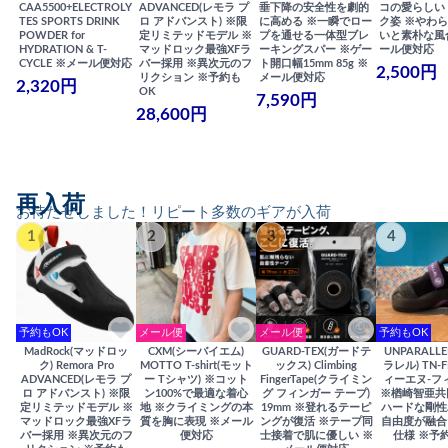
CAA5500+ELECTROLY
ADVANCED(レモラ プ
垂下降の安全性を劇的
コの愛らしい
TES SPORTS DRINK
ロ アドバンスト) ※限
に高める ※一瞬でロー
ク姿 ※やわ
POWDER for
定リミテッドモデル ※
プを通せる一体型ブレ
いと素朴な風
HYDRATION & T-
マッドロック最強XFラ
ーキングスパー ※ゲー
ール便対応
CYCLE ※メール便対応
バー採用 ※異次元のフ
ト開口幅15mm 85g ※
2,500円
リクション ※予約も
メール便対応
2,320円
OK
7,590円
28,600円
再入荷
お待たせしました！リピート多数のギアが入荷
1
2
3
4
予約もOK
メール便
メール便
予約もOK
MadRock(マッドロッ
CXM(シーバイエム)
GUARD-TEX(ガードテ
UNPARALL
ク) Remora Pro
MOTTO T-shirt(モット
ックス) Climbing
ラレル) TN-F
ADVANCED(レモラ プ
ー Tシャツ) ※コット
FingerTape(クライミン
ィーエヌ-フ
ロ アドバンスト) ※限
ン100%で最適な着心
グ フィンガー テープ)
※楢崎智亜共
定リミテッドモデル ※
地 ※クライミングの本
19mm ※登れるテーピ
ハードな剛性
マッドロック最強XFラ
質を胸に表現 ※メール
ングが復活 ※テープ同
自由度が融合
バー採用 ※異次元のフ
便対応
士接着で肌に優しい ※
仕様 ※予