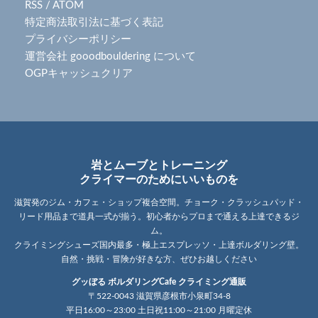
RSS
/
ATOM
特定商法取引法に基づく表記
プライバシーポリシー
運営会社 gooodbouldering について
OGPキャッシュクリア
岩とムーブとトレーニング
クライマーのためにいいものを
滋賀発のジム・カフェ・ショップ複合空間。チョーク・クラッシュパッド・
リード用品まで道具一式が揃う。初心者からプロまで通える上達できるジ
ム。
クライミングシューズ国内最多・極上エスプレッソ・上達ボルダリング壁。
自然・挑戦・冒険が好きな方、ぜひお越しください
グッぼる ボルダリングCafe クライミング通販
〒522-0043 滋賀県彦根市小泉町34-8
平日16:00～23:00 土日祝11:00～21:00 月曜定休