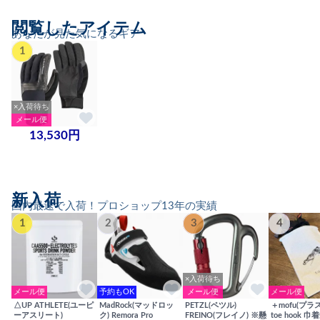
閲覧したアイテム
あなたが見た気になるギア
1
×入荷待ち
メール便
13,530円
新入荷
国内最速で入荷！プロショップ13年の実績
1
2
3
4
×入荷待ち
メール便
予約もOK
メール便
メール便
△UP ATHLETE(ユーピ
MadRock(マッドロッ
PETZL(ペツル)
＋mofu(プラ
ーアスリート)
ク) Remora Pro
FREINO(フレイノ) ※懸
toe hook 