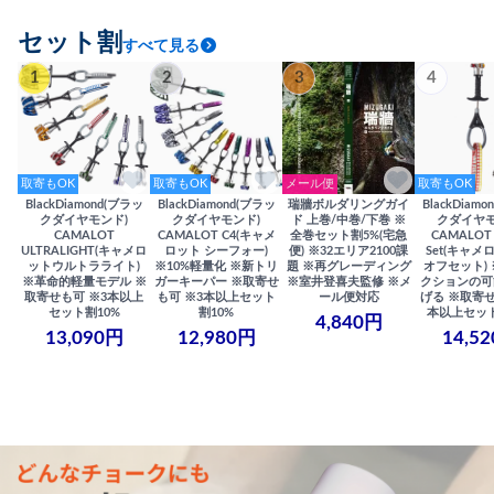
セット割
すべて見る
1
2
3
4
取寄もOK
取寄もOK
メール便
取寄もOK
BlackDiamond(ブラッ
BlackDiamond(ブラッ
瑞牆ボルダリングガイ
BlackDiam
クダイヤモンド)
クダイヤモンド)
ド 上巻/中巻/下巻 ※
クダイヤモ
CAMALOT
CAMALOT C4(キャメ
全巻セット割5%(宅急
CAMALOT 
ULTRALIGHT(キャメロ
ロット シーフォー)
便) ※32エリア2100課
Set(キャメロ
ットウルトラライト)
※10%軽量化 ※新トリ
題 ※再グレーディング
オフセット)
※革命的軽量モデル ※
ガーキーパー ※取寄せ
※室井登喜夫監修 ※メ
クションの可
取寄せも可 ※3本以上
も可 ※3本以上セット
ール便対応
げる ※取寄せ
セット割10%
割10%
本以上セット
4,840円
13,090円
12,980円
14,5