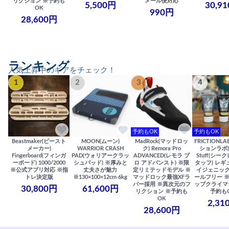
リクション ※予約も
メール便対応
5,500円
30,9
OK
990円
28,600円
ランキング
人気上昇中のギアをチェック！
1
2
3
4
予約もOK
予約もOK
Beastmaker(ビースト
MOON(ムーン)
MadRock(マッドロッ
FRICTIONL
メーカー)
WARRIOR CRASH
ク) Remora Pro
ションラボ) S
Fingerboard(フィンガ
PAD(ウォリアークラッ
ADVANCED(レモラ プ
Stuff(シー
ーボード) 1000/2000
シュパッド) ※厚みと
ロ アドバンスト) ※限
タッフ) レギ
※公式アプリ対応 ※指
丈夫さが魅力
定リミテッドモデル ※
イジェニック
トレ決定版
※130×100×12cm 6kg
マッドロック最強XFラ
ールフリー 
バー採用 ※異次元のフ
ップクライマ
30,800円
61,600円
リクション ※予約も
予約も
OK
2,31
28,600円