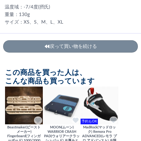
温度域：-7/4度(摂氏)
重量：130g
サイズ：XS、S、M、L、XL
戻って買い物を続ける
この商品を買った人は、
こんな商品も買っています
予約もOK
Beastmaker(ビースト
MOON(ムーン)
MadRock(マッドロッ
メーカー)
WARRIOR CRASH
ク) Remora Pro
Fingerboard(フィンガ
PAD(ウォリアークラッ
ADVANCED(レモラ プ
ーボード) 1000/2000
シュパッド) ※厚みと
ロ アドバンスト) ※限