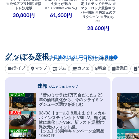
※公式アプリ対応 ※指
丈夫さが魅力
定リミテッドモデル ※
トレ決定版
※130×100×12cm 6kg
マッドロック最強XFラ
バー採用 ※異次元のフ
30,800円
61,600円
リクション ※予約も
OK
28,600円
グッぼる彦根
土日連休11-21 平日祝16-23 月休
ボルダリングジムとカフェとショップ｜2013年創業
ライブ
マップ
ジム
カフェ
料金
営業日
速報
ジム カフェ ショップ
☆ブログ
「昔のミウラは1万円台だった」25
年の価格変化から、今のクライミン
グシューズ選びを楽しむ
新入荷
08/06【セール】8月末まで！スカル
パ インスティンクト VSR LV。軽く柔
軟に進化したVSR。新ラスト(足型)で
異次元のフィット感。
☆お知らせ
【ジム】13周年キャンペーン全商品
10%OFF