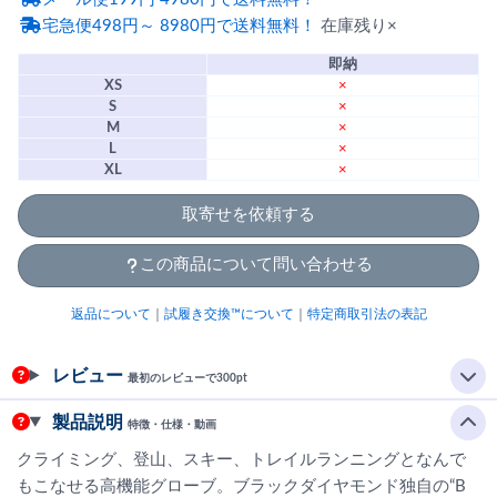
宅急便498円～ 8980円で送料無料！
在庫残り×
即納
XS
×
S
×
M
×
L
×
XL
×
取寄せを依頼する
この商品について問い合わせる
返品について
｜
試履き交換™について
｜
特定商取引法の表記
レビュー
最初のレビューで300pt
製品説明
特徴・仕様・動画
クライミング、登山、スキー、トレイルランニングとなんで
もこなせる高機能グローブ。ブラックダイヤモンド独自の“B