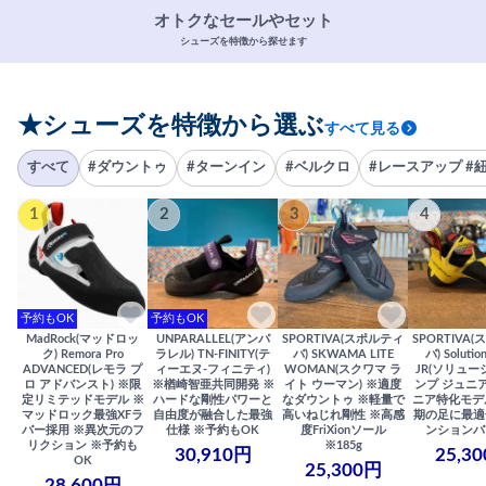
オトクなセールやセット
シューズを特徴から探せます
★シューズを特徴から選ぶ
すべて見る
すべて
#ダウントゥ
#ターンイン
#ベルクロ
#レースアップ #
1
2
3
4
予約もOK
予約もOK
MadRock(マッドロッ
UNPARALLEL(アンパ
SPORTIVA(スポルティ
SPORTIVA
ク) Remora Pro
ラレル) TN-FINITY(テ
バ) SKWAMA LITE
バ) Solutio
ADVANCED(レモラ プ
ィーエヌ-フィニティ)
WOMAN(スクワマ ラ
JR(ソリュー
ロ アドバンスト) ※限
※楢崎智亜共同開発 ※
イト ウーマン) ※適度
ンプ ジュニア
定リミテッドモデル ※
ハードな剛性パワーと
なダウントゥ ※軽量で
ニア特化モデ
マッドロック最強XFラ
自由度が融合した最強
高いねじれ剛性 ※高感
期の足に最適
バー採用 ※異次元のフ
仕様 ※予約もOK
度FriXionソール
ンションバ
リクション ※予約も
※185g
30,910円
25,3
OK
25,300円