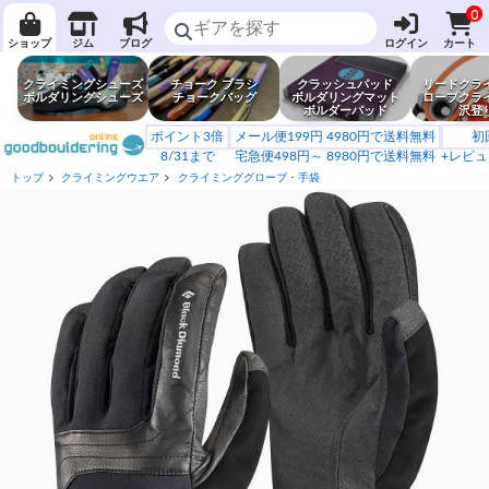
0
ショップ
ジム
ブログ
ログイン
カート
クライミングシューズ
チョーク ブラシ
クラッシュパッド
リードクラ
ボルダリングシューズ
チョークバッグ
ボルダリングマット
ロープクラ
ボルダーパッド
沢登
ポイント3倍
メール便199円 4980円で送料無料
初
8/31まで
宅急便498円～ 8980円で送料無料
+レビュ
トップ
クライミングウエア
クライミンググローブ・手袋