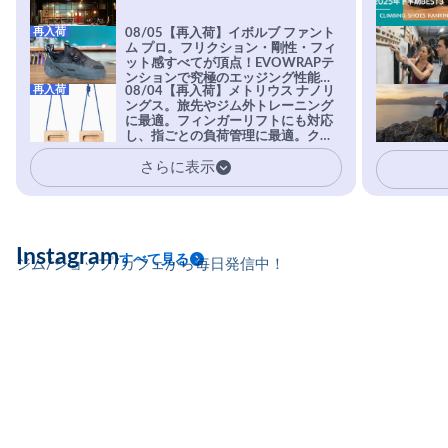
再入荷
08/05【再入荷】イボルブ ファント
ム プロ。フリクション・剛性・フィ
ット感すべてが頂点！EVOWRAPテ
ンションで究極のエッジング性能を
再入荷
08/04【再入荷】メトリウス ナノリ
実現。進化系ラバーEvo-74はTRAX
ングス。旅先やジム外トレーニング
を凌駕する粘着力で極小ホールドに
に最適。フィンガーリフトにも対応
安心感。
し、指ごとの負荷管理に最適。クラ
イマーの指を本気で鍛えるギア。
さらに表示
Instagram
すべて見る
ジム/ショップ/カフェから毎日発信中！