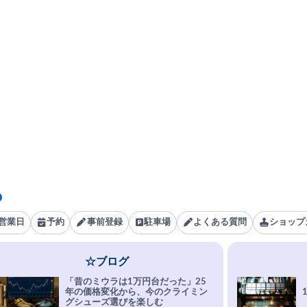
営業日
予約
事前登録
駐車場
よくある質問
ショップ
☆ブログ
「昔のミウラは1万円台だった」25
年の価格変化から、今のクライミン
グシューズ選びを楽しむ