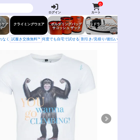
0
ログイン
カート
ィケア
クライミングウエア
ボルダリングバッグ
ヘッドランプ ランタン
防虫グッ
テ
サコッシュ ザック
ヘッデン
岩場ア
もれなく
試履き交換無料™
何度でも自宅で試せる
割引き/見積り/後払い
学校 山岳会