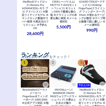
MadRock(マッドロッ
CXM(シーバイエム)
GUARD-TEX(ガードテ
ク) Remora Pro
MOTTO T-shirt(モット
ックス) Climbing
ADVANCED(レモラ プ
ー Tシャツ) ※コット
FingerTape(クライミン
ロ アドバンスト) ※限
ン100%で最適な着心
グ フィンガー テープ)
定リミテッドモデル ※
地 ※クライミングの本
19mm ※登れるテーピ
マッドロック最強XFラ
質を胸に表現 ※メール
ングが復活 ※テープ同
バー採用 ※異次元のフ
便対応
士接着で肌に優しい ※
リクション ※予約も
メール便対応
5,500円
OK
990円
28,600円
ランキング
人気上昇中のギアをチェック！
1
2
3
予約もOK
Beastmaker(ビースト
MOON(ムーン)
MadRock(マッドロッ
メーカー)
WARRIOR CRASH
ク) Remora Pro
Fingerboard(フィンガ
PAD(ウォリアークラッ
ADVANCED(レモラ プ
ーボード) 1000/2000
シュパッド) ※厚みと
ロ アドバンスト) ※限
※公式アプリ対応 ※指
丈夫さが魅力
定リミテッドモデル ※