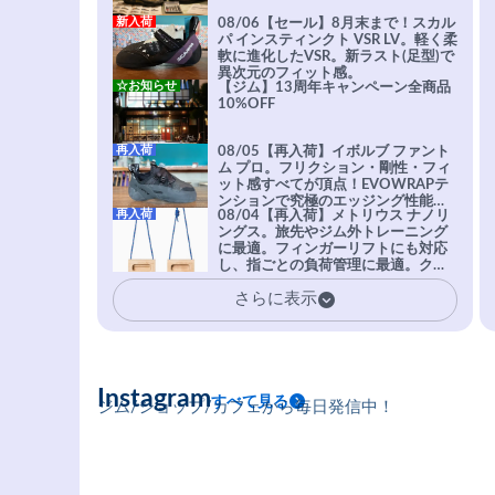
新入荷
08/06【セール】8月末まで！スカル
パ インスティンクト VSR LV。軽く柔
軟に進化したVSR。新ラスト(足型)で
異次元のフィット感。
☆お知らせ
【ジム】13周年キャンペーン全商品
10%OFF
再入荷
08/05【再入荷】イボルブ ファント
ム プロ。フリクション・剛性・フィ
ット感すべてが頂点！EVOWRAPテ
ンションで究極のエッジング性能を
再入荷
08/04【再入荷】メトリウス ナノリ
実現。進化系ラバーEvo-74はTRAX
ングス。旅先やジム外トレーニング
を凌駕する粘着力で極小ホールドに
に最適。フィンガーリフトにも対応
安心感。
し、指ごとの負荷管理に最適。クラ
イマーの指を本気で鍛えるギア。
さらに表示
Instagram
すべて見る
ジム/ショップ/カフェから毎日発信中！