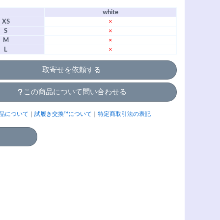
white
XS
×
S
×
M
×
L
×
取寄せを依頼する
この商品について問い合わせる
品について
｜
試履き交換™について
｜
特定商取引法の表記