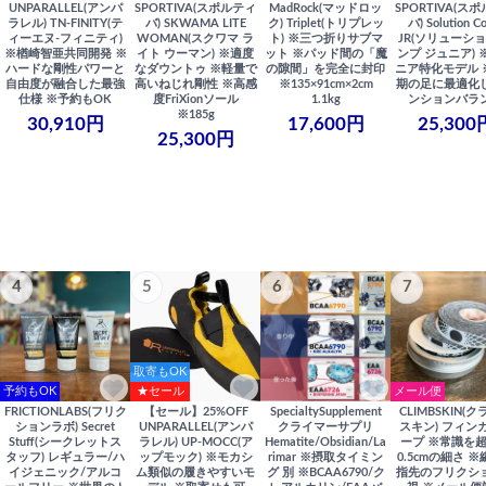
UNPARALLEL(アンパ
SPORTIVA(スポルティ
MadRock(マッドロッ
SPORTIVA(ス
ラレル) TN-FINITY(テ
バ) SKWAMA LITE
ク) Triplet(トリプレッ
バ) Solution C
ィーエヌ-フィニティ)
WOMAN(スクワマ ラ
ト) ※三つ折りサブマ
JR(ソリューショ
※楢崎智亜共同開発 ※
イト ウーマン) ※適度
ット ※パッド間の「魔
ンプ ジュニア) 
ハードな剛性パワーと
なダウントゥ ※軽量で
の隙間」を完全に封印
ニア特化モデル 
自由度が融合した最強
高いねじれ剛性 ※高感
※135×91cm×2cm
期の足に最適化
仕様 ※予約もOK
度FriXionソール
1.1kg
ンションバラ
※185g
30,910円
17,600円
25,300
25,300円
4
5
6
7
取寄もOK
予約もOK
★セール
メール便
FRICTIONLABS(フリク
【セール】25%OFF
SpecialtySupplement
CLIMBSKIN(
ションラボ) Secret
UNPARALLEL(アンパ
クライマーサプリ
スキン) フィン
Stuff(シークレットス
ラレル) UP-MOCC(ア
Hematite/Obsidian/La
ープ ※常識を
タッフ) レギュラー/ハ
ップモック) ※モカシ
rimar ※摂取タイミン
0.5cmの細さ 
イジェニック/アルコ
ム類似の履きやすいモ
グ 別 ※BCAA6790/ク
指先のフリクシ