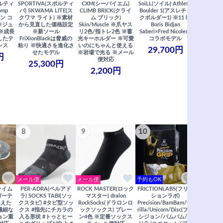
ポルティ
SPORTIVA(スポルティ
CXM(シーバイエム)
SoiLL(ソイル) Athletic
SCARP
omp
バ) SKWAMA LITE(ス
CLIMB BRICK(クライ
Boulder 1(アスレチッ
NEW FUR
ン コ
クワマ ライト) ※素材
ム ブリック)
クボルダー1) ※11 by
ー フュー
※ジュ
から見直した価格設定
Skin/Muscle ※爪ヤス
Boris Bidjan
※異次元
※成長
※新ソール
リ2色/指トレ2色 ※蓄
Saberi×Fred Nicoleの
ルトラライ
したテ
FriXionBlackは脅威の
光キーホルダー ※可愛
コラボモデル
しなやか
ンス
粘り ※快適さを進化さ
いのにちゃんと使える
最強 ※1
29,700円
せたモデル
※岩場で光る ※メール
円
31,
便対応
25,300円
2,200円
8
9
10
11
メール便
メール便
予約もOK
メール便
クライム
PER-ADRA(ペルアド
ROCK MASTER(ロック
FRICTIONLABS(フリク
笠置山ク
ガーテ
ラ) SOCKS TABI(ソッ
マスター) dralon
ションラボ)
リアガイド
超えた
クスタビ) #タビ型ソッ
RockSocks(ドラロンロ
Precision/BamBam/Go
2022年度
※繊細な
クス #指先にチカラの
ックソックス) プレー
rilla/Unicorn/Disc(プレ
/ 里西 里
ョン重
入る形状 #トゥとヒー
ン4色 ※定番ソックス
シジョン/バムバム/ゴ
リア ※