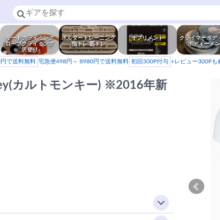
リードクライミング
ボルダートレーニング
サプリメント
クライマーボデ
ロープクライミング
指トレ 筋トレ
ボディーメン
沢登り
80円で送料無料
宅急便498円～ 8980円で送料無料
初回300P付与
+レビュー300P
 Monkey(カルトモンキー) ※2016年新