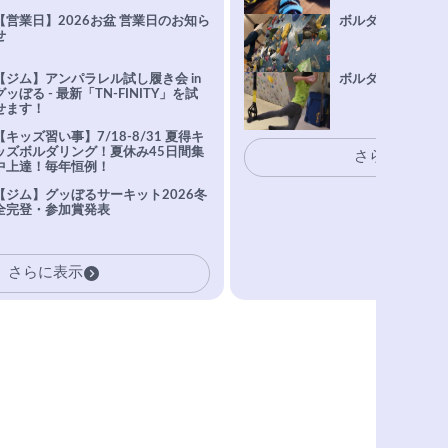
【営業日】2026お盆 営業日のお知ら
ボルダリング上達Q
せ
【ジム】アンパラレル試し履き会 in
ボルダリングトレ
グッぼる - 最新「TN-FINITY」を試
せます！
【キッズ習い事】7/18-8/31 夏得キ
ッズボルダリング！夏休み45日間集
さらに表示
中上達！毎年恒例！
【ジム】グッぼるサーキット2026冬
全完登・参加賞発表
さらに表示