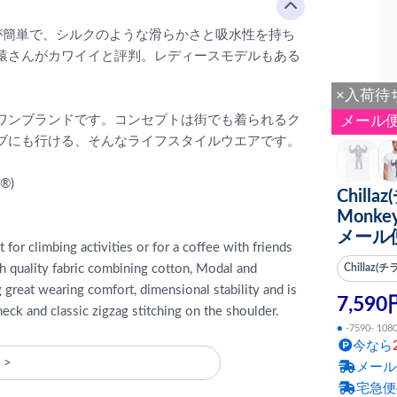
が簡単で、シルクのような滑らかさと吸水性を持ち
猿さんがカワイイと評判。レディースモデルもある
×入荷待
ワンブランドです。コンセプトは街でも着られるク
メール
ブにも行ける、そんなライフスタイルウエアです。
®)
Chillaz
Monk
メール
for climbing activities or for a coffee with friends
gh quality fabric combining cotton, Modal and
Chillaz(チ
g great wearing comfort, dimensional stability and is
7,590
 neck and classic zigzag stitching on the shoulder.
●
-7590- 108
今なら
ト>
メール
宅急便