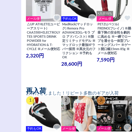
×入荷待ち
メール便
予約もOK
メール便
△UP ATHLETE(ユーピ
MadRock(マッドロッ
PETZL(ペツル)
ーアスリート)
ク) Remora Pro
FREINO(フレイノ) ※懸
CAA5500+ELECTROLY
ADVANCED(レモラ プ
垂下降の安全性を劇的
TES SPORTS DRINK
ロ アドバンスト) ※限
に高める ※一瞬でロー
POWDER for
定リミテッドモデル ※
プを通せる一体型ブレ
HYDRATION & T-
マッドロック最強XFラ
ーキングスパー ※ゲー
CYCLE ※メール便対応
バー採用 ※異次元のフ
ト開口幅15mm 85g ※
リクション ※予約も
メール便対応
2,320円
OK
7,590円
28,600円
再入荷
お待たせしました！リピート多数のギアが入荷
1
2
3
予約もOK
メール便
メール便