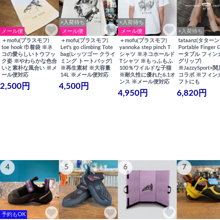
×入荷待ち
×入荷待ち
メール便
メール便
メール便
×入荷待ち
＋mofu(プラスモフ)
＋mofu(プラスモフ)
＋mofu(プラスモフ)
tataanz(タターン
toe hook 巾着袋 ※ネ
Let's go climbing Tote
yannoka step pinch T
Portable Finger 
コの愛らしいトウフッ
bag(レッツゴー クライ
シャツ ※ネコホールド
ータブル フィン
ク姿 ※やわらかな色合
ミング トートバッグ)
Tシャツ ※もっふもふ
グリップ)
いと素朴な風合い ※メ
※再生素材 ※大容量
100％ワイルドな子猫
※JazzySport
ール便対応
14L ※メール便対応
※耐久性に優れた6.1オ
コラボ ※フィン
ンス ※メール便対応
フトにも
2,500円
4,500円
4,950円
6,820円
4
5
6
7
予約もOK