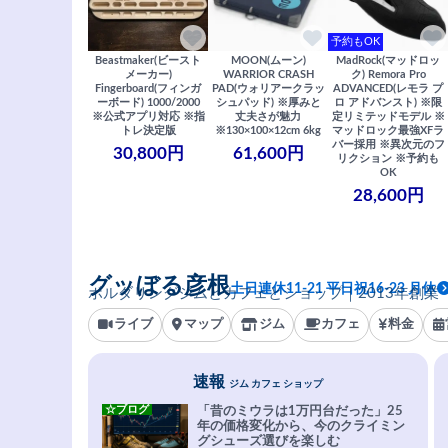
予約もOK
Beastmaker(ビースト
MOON(ムーン)
MadRock(マッドロッ
メーカー)
WARRIOR CRASH
ク) Remora Pro
Fingerboard(フィンガ
PAD(ウォリアークラッ
ADVANCED(レモラ プ
ーボード) 1000/2000
シュパッド) ※厚みと
ロ アドバンスト) ※限
※公式アプリ対応 ※指
丈夫さが魅力
定リミテッドモデル ※
トレ決定版
※130×100×12cm 6kg
マッドロック最強XFラ
バー採用 ※異次元のフ
30,800円
61,600円
リクション ※予約も
OK
28,600円
グッぼる彦根
土日連休11-21 平日祝16-23 月休
ボルダリングジムとカフェとショップ｜2013年創業
ライブ
マップ
ジム
カフェ
料金
速報
ジム カフェ ショップ
☆ブログ
「昔のミウラは1万円台だった」25
年の価格変化から、今のクライミン
グシューズ選びを楽しむ