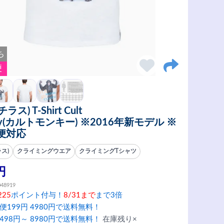
ち
便
(チラス) T-Shirt Cult
ey(カルトモンキー) ※2016年新モデル ※
便対応
ラス)
クライミングウエア
クライミングTシャツ
円
048919
225
ポイント付与！
8/31まで
まで3倍
便199円 4980円で送料無料！
498円～ 8980円で送料無料！
在庫残り×