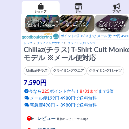
ショップ
ジム
ブログ
クライミングシューズ
チョーク ブラシ
クラッシュパッド
ボルダリングシューズ
チョークバッグ
ボルダリングマット
ボルダーパッド
ポイント3倍
8/31まで
メール便199円 49
トップ
クライミングウエア
クライミングTシャツ
Chillaz(チラス) T-Shirt Cult
モデル ※メール便対応
Chillaz(チラス)
クライミングウエア
クライミングTシャツ
7,590円
今なら
225
ポイント付与！
8/31まで
まで3倍
メール便199円 4980円で送料無料
宅急便498円～ 8980円で送料無料
レビュー
最初のレビューで300pt