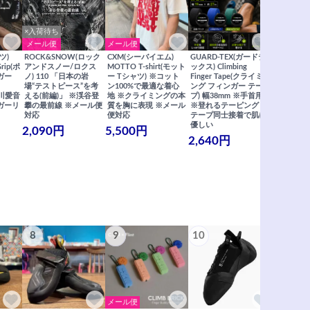
×入荷待ち
メール便
メール便
メール便
ツ)
ROCK&SNOW(ロック
CXM(シーバイエム)
GUARD-TEX(ガードテ
GUARD-
Grip(ポ
アンドスノー/ロクス
MOTTO T-shirt(モット
ックス) Climbing
ックス) Cli
ガー
ノ) 110 「日本の岩
ー Tシャツ) ※コット
Finger Tape(クライミ
FingerT
場“テストピース”を考
ン100%で最適な着心
ング フィンガー テー
グ フィン
×関川愛音
える(前編)」 ※渓谷登
地 ※クライミングの本
プ) 幅38mm ※手首用
19mm 
ガーリ
攀の最前線 ※メール便
質を胸に表現 ※メール
※登れるテーピング ※
ングが復活
対応
便対応
テープ同士接着で肌に
士接着で肌
優しい
メール便
2,090円
5,500円
2,640円
990円
8
9
10
11
メール便