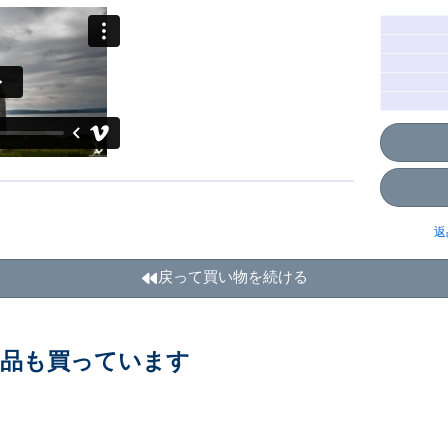
返
戻って買い物を続ける
商品も買っています