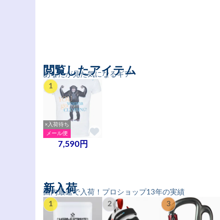
閲覧したアイテム
あなたが見た気になるギア
1
×入荷待ち
メール便
7,590円
新入荷
国内最速で入荷！プロショップ13年の実績
1
2
3