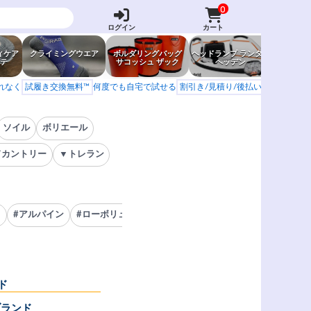
0
ログイン
カート
ィケア
クライミングウエア
ボルダリングバッグ
ヘッドランプ ランタン
防虫グッ
テ
サコッシュ ザック
ヘッデン
岩場ア
もれなく
試履き交換無料™
何度でも自宅で試せる
割引き/見積り/後払い
学校 山岳会
ソイル
ボリエール
ドカントリー
▼トレラン
ト
#アルパイン
#ローボリューム
#キッズシューズ
#ノーエッジ
#
ド
ブランド