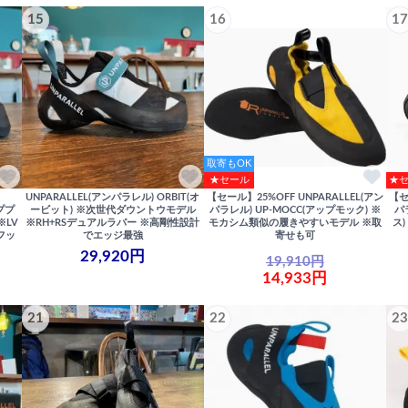
15
16
17
取寄もOK
★セール
★
UNPARALLEL(アンパラレル) ORBIT(オ
【セール】25%OFF UNPARALLEL(アン
【セ
ッププ
ービット) ※次世代ダウントウモデル
パラレル) UP-MOCC(アップモック) ※
パ
※LV
※RH+RSデュアルラバー ※高剛性設計
モカシム類似の履きやすいモデル ※取
ス
フッ
でエッジ最強
寄せも可
29,920円
19,910円
14,933円
21
22
23