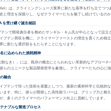
rallel）は、クライミングシューズ業界に新たな基準を打ち立てつ
史と理念を深掘りし、なぜクライマーたちを魅了し続けているのか
A を受け継ぐ誕生秘話
イブテンで開発責任者を務めたサンギル・キム氏が中心となって設立
イブテン買収を機に、クライマーファーストの理念を貫くため独立
界に新たな選択肢をもたらすことになります。
名に込められた挑戦精神
lel（比類なき）」には、既存の概念にとらわれない革新的なアプロー
彼らのユニークな製品開発哲学を象徴し、クライマーたちの心に強
の融合
イブテンで培った技術を基盤としつつ、最新の素材科学と伝統的な
います。特に、彼らが開発した高性能ラバーは、グリップ力と耐久
が、多くのクライマーのパフォーマンス向上に貢献しています。
テナブルな製造プロセス