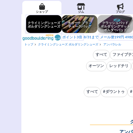
ショップ
ジム
ブログ
クライミングシューズ
チョーク ブラシ
クラッシュパッド
ボルダリングシューズ
チョークバッグ
ボルダリングマット
ボルダーパッド
ポイント3倍
8/31まで
メール便199円 49
トップ
クライミングシューズ ボルダリングシューズ
アンパラレル
すべて
ファイブテ
オーツン
レッドチリ
すべて
#ダウントゥ
アンパ