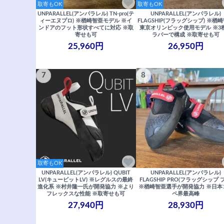
取寄もOK
取寄もOK
UNPARALLEL(アンパラレル) TN-pro(テ
UNPARALLEL(アンパラレル)
ィーエヌプロ) ※楢崎智亜モデル ※イ
FLAGSHIP(フラッグシップ) ※楢
ンドアのフット形状すべてに対応 ※取
東京オリンピック使用モデル ※3
寄せも可
ラバーで構成 ※取寄せも可
25,960円
26,950円
7
8
取寄もOK
UNPARALLEL(アンパラレル) QUBIT
UNPARALLEL(アンパラレル)
LV(キュービットLV) ※レグルスの最終
FLAGSHIP PRO(フラッグシップ 
進化系 ※村井隆一氏が開発協力 ※より
※楢崎智亜選手が開発協力 ※日本
フレックスな性能 ※取寄せも可
ペ界最高峰
27,940円
28,930円