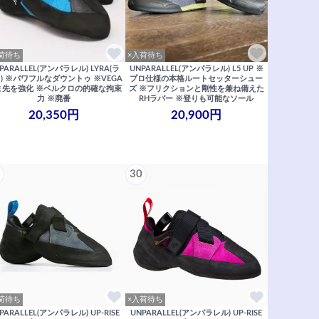
荷待ち
×入荷待ち
PARALLEL(アンパラレル) LYRA(ラ
UNPARALLEL(アンパラレル) L5 UP ※
) ※パワフルなダウントゥ ※VEGA
プロ仕様の本格ルートセッターシュー
ま先を強化 ※ベルクロの的確な拘束
ズ ※フリクションと剛性を兼ね備えた
力 ※廃番
RHラバー ※登りも可能なソール
20,350円
20,900円
30
荷待ち
×入荷待ち
PARALLEL(アンパラレル) UP-RISE
UNPARALLEL(アンパラレル) UP-RISE