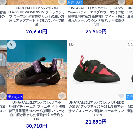
取寄もOK
UNPARALLEL(アンパラレル)
UNPARALLEL(アンパラレル) TN-pro
UN
崎智亜
FLAGSHIP WOMENS LV(フラッグシッ
Women(ティーエヌプロウーマン) ※楢
U
種の
プ ウーマン) ※女性やカカトの細い方
崎智亜開発協力 ※剛性とフィット感に
最
用にアップデート ※3種のラバーで構
優れたオールラウンドモデル ※取寄せ
成
も可
26,950円
25,960円
9
10
11
予約もOK
取寄
UNPARALLEL(アンパラレル) TN-
UNPARALLEL(アンパラレル) UP-RISE
プロ)
FINITY(ティーエヌ-フィニティ) ※楢崎
VCS LV(アップライズ VCS LV) ※アナ
RE
コン
智亜共同開発 ※ハードな剛性パワーと
サジプロウーマン類似のオールラウン
類
自由度が融合した最強仕様 ※予約も
ドモデル
OK
21,890円
30,910円