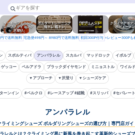
リードクライミング
ボルダートレーニング
サプリメント
クライマーボデ
ロープクライミング
指トレ 筋トレ
ボディーメン
沢登り
80円で送料無料
宅急便498円～ 8980円で送料無料
初回300P付与
+レビュー300P
ン
スポルティバ
アンパラレル
スカルパ
マッドロック
イボルブ
ゲッコー
ペルアドラ
ブラックダイヤモンド
ミニョストル
ワイル
▼アプローチ
▼沢登り
▼シューズケア
#ターンイン
#ベルクロ
#レースアップ #紐靴
#スリッパ
#セパレー
アンパラレル
クライミングシューズ ボルダリングシューズの選び方｜専門店ガイ
ラレルとは？クライミング界に新風を巻き起こす革新的シューズ