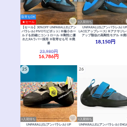
取寄もOK
★セール
×入荷待ち
【セール】30%OFF UNPARALLEL(アン
UNPARALLEL(アンパラレル) UP
パラレル) PIVOT(ピボット) ※極小ホー
LACE(アップレース) ※アナサジ
ルドを的確にコントロール ※剛性に優
アップ類似の高剛性モデル ※廃
れたRAラバー採用 ※取寄せも可 ※廃
18,150円
番
23,980円
16,786円
25
26
×入荷待ち
×入荷待ち
UNPARALLEL(アンパラレル) UP
UNPARALLEL(アンパラレル) ENG