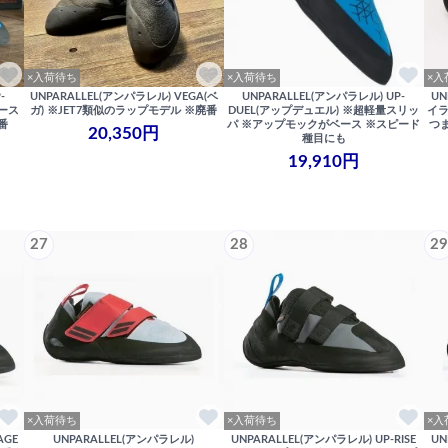
×入荷待ち
×入荷待ち
×入
-
UNPARALLEL(アンパラレル) VEGA(ベ
UNPARALLEL(アンパラレル) UP-
UN
レース
ガ) ※JET7類似のラップモデル ※廃番
DUEL(アップデュエル) ※超軽量スリッ
イラ
番
パ ※アップモックがベース ※スピード
つ
20,350円
種目にも
19,910円
27
28
29
×入荷待ち
×入荷待ち
×入
AGE
UNPARALLEL(アンパラレル)
UNPARALLEL(アンパラレル) UP-RISE
UN