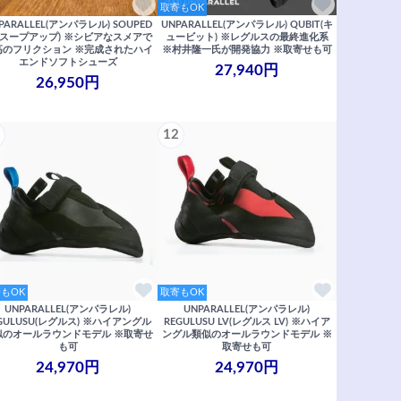
取寄もOK
PARALLEL(アンパラレル) SOUPED
UNPARALLEL(アンパラレル) QUBIT(キ
P(スープアップ) ※シビアなスメアで
ュービット) ※レグルスの最終進化系
高のフリクション ※完成されたハイ
※村井隆一氏が開発協力 ※取寄せも可
エンドソフトシューズ
27,940円
26,950円
12
もOK
取寄もOK
UNPARALLEL(アンパラレル)
UNPARALLEL(アンパラレル)
GULUSU(レグルス) ※ハイアングル
REGULUSU LV(レグルス LV) ※ハイア
似のオールラウンドモデル ※取寄せ
ングル類似のオールラウンドモデル ※
も可
取寄せも可
24,970円
24,970円