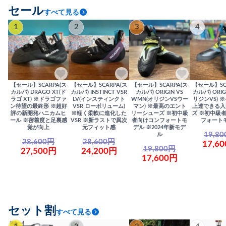
セール
すべて見る
1
2
3
4
【セール】SCARPA(ス
【セール】SCARPA(ス
【セール】SCARPA(ス
【セール】SC
カルパ) DRAGO XT(ド
カルパ) INSTINCT VSR
カルパ) ORIGIN VS
カルパ) ORIG
ラゴ XT) ※ドラゴファ
LV(インスティンクト
WMN(オリジンVSウー
リジンVS) 
ン待望の最終形 ※超好
VSR ローボリューム)
マン) ※最高のエント
上達できる入
評の新開発ハニカムヒ
※軽く柔軟に進化した
リーシューズ ※初中級
ズ ※初中級
ール ※密着度と足裏感
VSR ※新ラストで異次
者向けコンフォートモ
フォート
覚が向上
元フィット感
デル ※2024年新モデ
19,8
ル
28,600円
28,600円
17,6
19,800円
27,500円
24,200円
17,600円
セット割
すべて見る