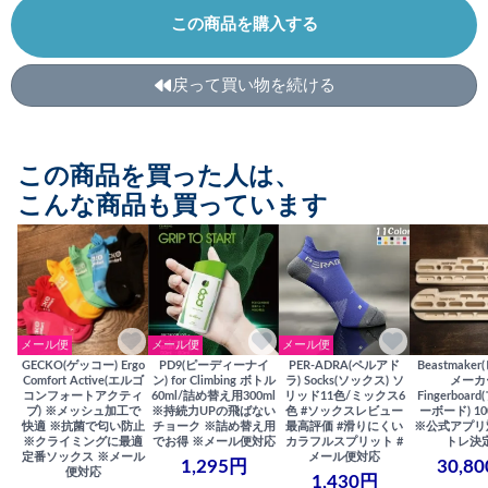
この商品を購入する
戻って買い物を続ける
この商品を買った人は、
こんな商品も買っています
メール便
メール便
メール便
GECKO(ゲッコー) Ergo
PD9(ピーディーナイ
PER-ADRA(ペルアド
Beastmake
Comfort Active(エルゴ
ン) for Climbing ボトル
ラ) Socks(ソックス) ソ
メーカ
コンフォートアクティ
60ml/詰め替え用300ml
リッド11色/ミックス6
Fingerboa
ブ) ※メッシュ加工で
※持続力UPの飛ばない
色 #ソックスレビュー
ーボード) 100
快適 ※抗菌で匂い防止
チョーク ※詰め替え用
最高評価 #滑りにくい
※公式アプリ
※クライミングに最適
でお得 ※メール便対応
カラフルスプリット #
トレ決
定番ソックス ※メール
メール便対応
1,295円
30,8
便対応
1,430円