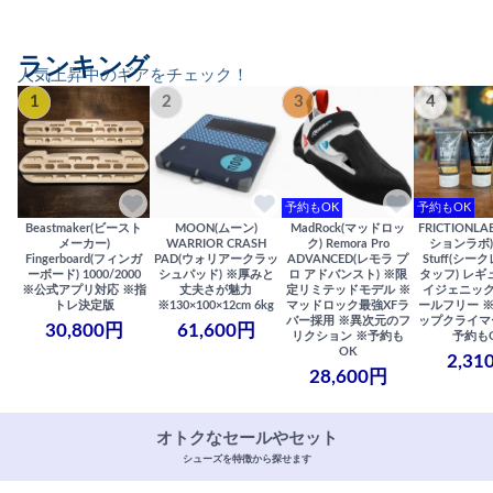
ランキング
人気上昇中のギアをチェック！
1
2
3
4
予約もOK
予約もOK
Beastmaker(ビースト
MOON(ムーン)
MadRock(マッドロッ
FRICTIONL
メーカー)
WARRIOR CRASH
ク) Remora Pro
ションラボ) S
Fingerboard(フィンガ
PAD(ウォリアークラッ
ADVANCED(レモラ プ
Stuff(シー
ーボード) 1000/2000
シュパッド) ※厚みと
ロ アドバンスト) ※限
タッフ) レギ
※公式アプリ対応 ※指
丈夫さが魅力
定リミテッドモデル ※
イジェニック
トレ決定版
※130×100×12cm 6kg
マッドロック最強XFラ
ールフリー 
バー採用 ※異次元のフ
ップクライマ
30,800円
61,600円
リクション ※予約も
予約も
OK
2,31
28,600円
オトクなセールやセット
シューズを特徴から探せます