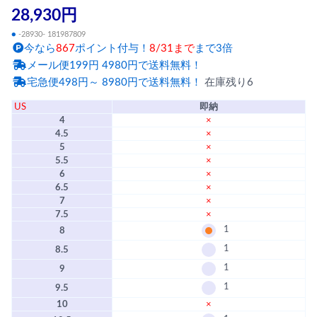
28,930円
●
-28930- 181987809
今なら
867
ポイント付与！
8/31まで
まで3倍
メール便199円 4980円で送料無料！
宅急便498円～ 8980円で送料無料！
在庫残り6
US
即納
4
×
4.5
×
5
×
5.5
×
6
×
6.5
×
7
×
7.5
×
1
8
1
8.5
1
9
1
9.5
10
×