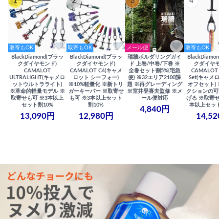
1
2
3
4
取寄もOK
取寄もOK
メール便
取寄もOK
BlackDiamond(ブラッ
BlackDiamond(ブラッ
瑞牆ボルダリングガイ
BlackDiam
クダイヤモンド)
クダイヤモンド)
ド 上巻/中巻/下巻 ※
クダイヤモ
CAMALOT
CAMALOT C4(キャメ
全巻セット割5%(宅急
CAMALOT 
ULTRALIGHT(キャメロ
ロット シーフォー)
便) ※32エリア2100課
Set(キャメロ
ットウルトラライト)
※10%軽量化 ※新トリ
題 ※再グレーディング
オフセット)
※革命的軽量モデル ※
ガーキーパー ※取寄せ
※室井登喜夫監修 ※メ
クションの可
取寄せも可 ※3本以上
も可 ※3本以上セット
ール便対応
げる ※取寄せ
セット割10%
割10%
本以上セット
4,840円
13,090円
12,980円
14,5