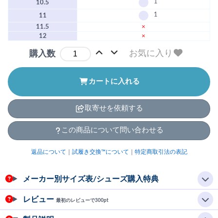
1
10.5
1
11
11.5
×
12
×
お気に入り
購入数
カートに入れる
取寄せを依頼する
この商品について問い合わせる
返品について
｜
試履き交換™について
｜
特定商取引法の表記
メーカー別サイズ表/シューズ購入特典
レビュー
最初のレビューで300pt