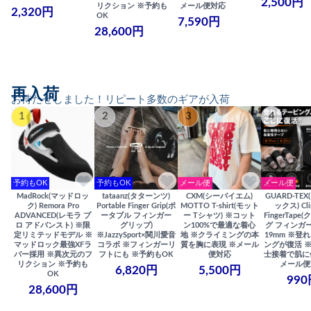
2,500円
リクション ※予約も
メール便対応
2,320円
OK
7,590円
28,600円
再入荷
お待たせしました！リピート多数のギアが入荷
1
2
3
4
予約もOK
予約もOK
メール便
メール便
MadRock(マッドロッ
tataanz(タターンツ)
CXM(シーバイエム)
GUARD-TE
ク) Remora Pro
Portable Finger Grip(ポ
MOTTO T-shirt(モット
ックス) Cli
ADVANCED(レモラ プ
ータブル フィンガー
ー Tシャツ) ※コット
FingerTap
ロ アドバンスト) ※限
グリップ)
ン100%で最適な着心
グ フィンガー
定リミテッドモデル ※
※JazzySport×関川愛音
地 ※クライミングの本
19mm ※登
マッドロック最強XFラ
コラボ ※フィンガーリ
質を胸に表現 ※メール
ングが復活 
バー採用 ※異次元のフ
フトにも ※予約もOK
便対応
士接着で肌に
リクション ※予約も
メール便
6,820円
5,500円
OK
990
28,600円