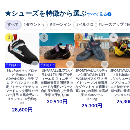
★シューズを特徴から選ぶ
すべて見る
すべて
#ダウントゥ
#ターンイン
#ベルクロ
#レースアップ #
1
2
3
4
予約もOK
予約もOK
MadRock(マッドロッ
UNPARALLEL(アンパ
SPORTIVA(スポルティ
SPORTIVA
ク) Remora Pro
ラレル) TN-FINITY(テ
バ) SKWAMA LITE
バ) Solutio
ADVANCED(レモラ プ
ィーエヌ-フィニティ)
WOMAN(スクワマ ラ
JR(ソリュー
ロ アドバンスト) ※限
※楢崎智亜共同開発 ※
イト ウーマン) ※適度
ンプ ジュニア
定リミテッドモデル ※
ハードな剛性パワーと
なダウントゥ ※軽量で
ニア特化モデ
マッドロック最強XFラ
自由度が融合した最強
高いねじれ剛性 ※高感
期の足に最適
バー採用 ※異次元のフ
仕様 ※予約もOK
度FriXionソール
ンションバ
リクション ※予約も
※185g
30,910円
25,3
OK
25,300円
28,600円