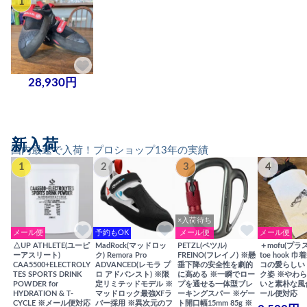
1
28,930円
新入荷
国内最速で入荷！プロショップ13年の実績
1
2
3
4
×入荷待ち
メール便
予約もOK
メール便
メール便
△UP ATHLETE(ユーピ
MadRock(マッドロッ
PETZL(ペツル)
＋mofu(プラ
ーアスリート)
ク) Remora Pro
FREINO(フレイノ) ※懸
toe hook 
CAA5500+ELECTROLY
ADVANCED(レモラ プ
垂下降の安全性を劇的
コの愛らしい
TES SPORTS DRINK
ロ アドバンスト) ※限
に高める ※一瞬でロー
ク姿 ※やわ
POWDER for
定リミテッドモデル ※
プを通せる一体型ブレ
いと素朴な風
HYDRATION & T-
マッドロック最強XFラ
ーキングスパー ※ゲー
ール便対応
CYCLE ※メール便対応
バー採用 ※異次元のフ
ト開口幅15mm 85g ※