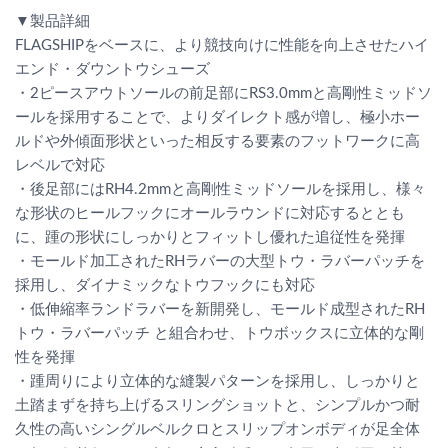
▼製品詳細
FLAGSHIPをベースに、より競技向けに性能を向上させたハイ
エンド・ダウントウシューズ
・2ピースアウトソールの前足部にRS3.0mmと高剛性ミッドソ
ールを採用することで、よりダイレクト感が増し、極小ホー
ルドや外傾面形状といった相反する要素のフットワークに高
レベルで対応
・後足部にはRH4.2mmと高剛性ミッドソールを採用し、様々
な形状のヒールフックにオールラウンドに対応するととも
に、踵の形状にしっかりとフィットし優れた追従性を発揮
・モールド加工されたRHラバーの大型トウ・ラバーパッチを
採用し、ダイナミックなトウフックにも対応
・低伸縮率ランドラバーを新開発し、モールド成型されたRH
トウ・ラバーパッチ と組合わせ、トウボックスに立体的な剛
性を発揮
・踵周りにより立体的な縫製パターンを採用し、しっかりと
土踏まずを持ち上げるスリングショットと、シンプルかつ耐
久性の高いシングルベルクロとスリップオンボディが足全体