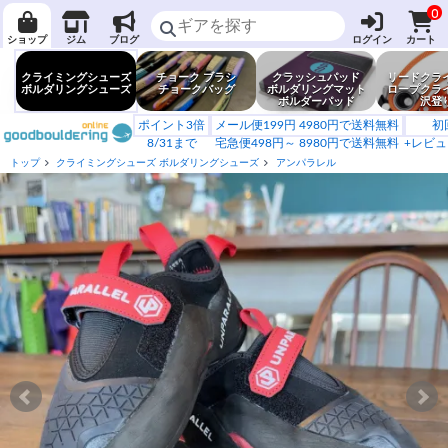
0
ショップ
ジム
ブログ
ログイン
カート
クライミングシューズ
チョーク ブラシ
クラッシュパッド
リードクラ
ボルダリングシューズ
チョークバッグ
ボルダリングマット
ロープクラ
ボルダーパッド
沢登
ポイント3倍
メール便199円 4980円で送料無料
初
8/31まで
宅急便498円～ 8980円で送料無料
+レビュ
トップ
クライミングシューズ ボルダリングシューズ
アンパラレル