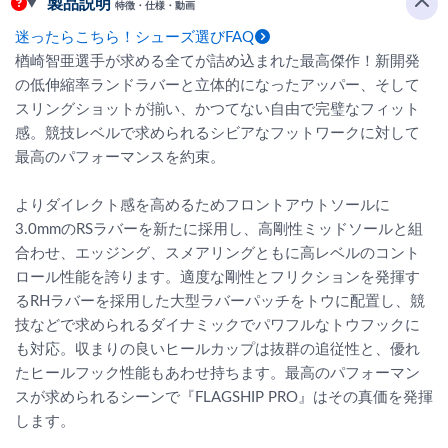
製品説明
特徴・仕様・動画
迷ったらこちら！シューズ選びFAQ
楢崎智亜選手が求める全てが詰め込まれた最高傑作！新開発
の低伸縮率ランドラバーと立体的になったアッパー、そして
スリングショットが揃い、かつてない自由で完璧なフィット
感。競技レベルで求められるシビアなフットワークに対して
最高のパフォーマンスを約束。
よりダイレクト感を高めるためフロントアウトソールに
3.0mmのRSラバーを新たに採用し、高剛性ミッドソールと組
合わせ、エッジング、スメアリングともに高レベルのコント
ロール性能を誇ります。適度な剛性とフリクションを発揮す
るRHラバーを採用した大型ラバーパッチをトウに配置し、競
技などで求められるダイナミックでパワフルなトウフックに
も対応。収まりの良いヒールカップは抜群の追従性と、優れ
たヒールフック性能もあわせ持ちます。最高のパフォーマン
スが求められるシーンで『FLAGSHIP PRO』はその真価を発揮
します。