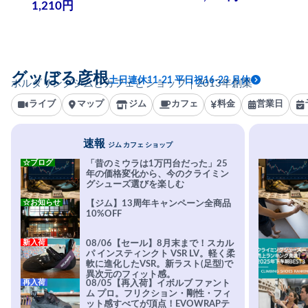
1,210円
グッぼる彦根
土日連休11-21 平日祝16-23 月休
ボルダリングジムとカフェとショップ｜2013年創業
ライブ
マップ
ジム
カフェ
料金
営業日
速報
ジム カフェ ショップ
☆ブログ
「昔のミウラは1万円台だった」25
年の価格変化から、今のクライミン
グシューズ選びを楽しむ
☆お知らせ
【ジム】13周年キャンペーン全商品
10%OFF
新入荷
08/06【セール】8月末まで！スカル
パ インスティンクト VSR LV。軽く柔
軟に進化したVSR。新ラスト(足型)で
異次元のフィット感。
再入荷
08/05【再入荷】イボルブ ファント
ム プロ。フリクション・剛性・フィ
ット感すべてが頂点！EVOWRAPテ