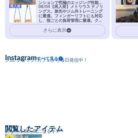
ンションで究極のエッジング性能を
再入荷
08/04【再入荷】メトリウス ナノリ
実現。進化系ラバーEvo-74はTRAX
ングス。旅先やジム外トレーニング
を凌駕する粘着力で極小ホールドに
に最適。フィンガーリフトにも対応
安心感。
し、指ごとの負荷管理に最適。クラ
イマーの指を本気で鍛えるギア。
さらに表示
Instagram
すべて見る
ジム/ショップ/カフェから毎日発信中！
閲覧したアイテム
あなたが見た気になるギア