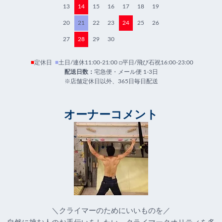
13
14
15
16
17
18
19
20
21
22
23
24
25
26
27
28
29
30
■
定休日
■
土日/連休11:00-21:00 □平日/飛び石祝16:00-23:00
配送日数：
宅急便・メール便 1-3日
※店舗定休日以外、365日毎日配送
オーナーコメント
＼クライマーのためにいいものを／