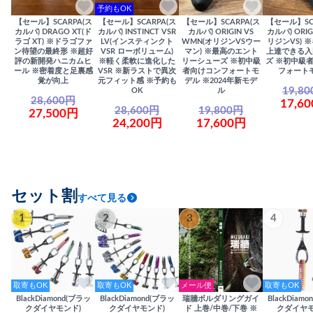
予約もOK
【セール】SCARPA(ス
【セール】SCARPA(ス
【セール】SCARPA(ス
【セール】SC
カルパ) DRAGO XT(ド
カルパ) INSTINCT VSR
カルパ) ORIGIN VS
カルパ) ORIG
ラゴ XT) ※ドラゴファ
LV(インスティンクト
WMN(オリジンVSウー
リジンVS) 
ン待望の最終形 ※超好
VSR ローボリューム)
マン) ※最高のエント
上達できる入
評の新開発ハニカムヒ
※軽く柔軟に進化した
リーシューズ ※初中級
ズ ※初中級
ール ※密着度と足裏感
VSR ※新ラストで異次
者向けコンフォートモ
フォート
覚が向上
元フィット感 ※予約も
デル ※2024年新モデ
19,8
OK
ル
28,600円
17,6
28,600円
19,800円
27,500円
24,200円
17,600円
セット割
すべて見る
1
2
3
4
取寄もOK
取寄もOK
メール便
取寄もOK
BlackDiamond(ブラッ
BlackDiamond(ブラッ
瑞牆ボルダリングガイ
BlackDiam
クダイヤモンド)
クダイヤモンド)
ド 上巻/中巻/下巻 ※
クダイヤモ