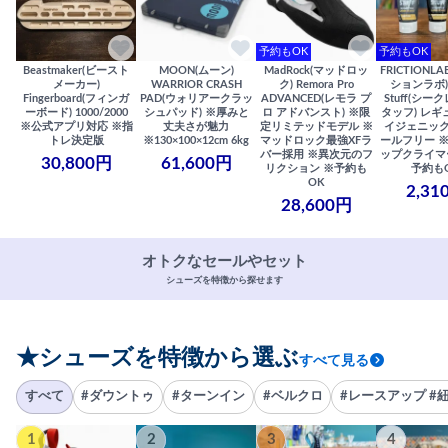
予約もOK
予約もOK
Beastmaker(ビースト
MOON(ムーン)
MadRock(マッドロッ
FRICTIONL
メーカー)
WARRIOR CRASH
ク) Remora Pro
ションラボ) S
Fingerboard(フィンガ
PAD(ウォリアークラッ
ADVANCED(レモラ プ
Stuff(シー
ーボード) 1000/2000
シュパッド) ※厚みと
ロ アドバンスト) ※限
タッフ) レギ
※公式アプリ対応 ※指
丈夫さが魅力
定リミテッドモデル ※
イジェニック
トレ決定版
※130×100×12cm 6kg
マッドロック最強XFラ
ールフリー 
バー採用 ※異次元のフ
ップクライマ
30,800円
61,600円
リクション ※予約も
予約も
OK
2,31
28,600円
オトクなセールやセット
シューズを特徴から探せます
★シューズを特徴から選ぶ
すべて見る
すべて
#ダウントゥ
#ターンイン
#ベルクロ
#レースアップ #
1
2
3
4