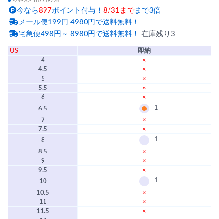
●
-29920- 187759726
今なら
897
ポイント付与！
8/31まで
まで3倍
メール便199円 4980円で送料無料！
宅急便498円～ 8980円で送料無料！
在庫残り3
US
即納
4
×
4.5
×
5
×
5.5
×
6
×
1
6.5
7
×
7.5
×
1
8
8.5
×
9
×
9.5
×
1
10
10.5
×
11
×
11.5
×