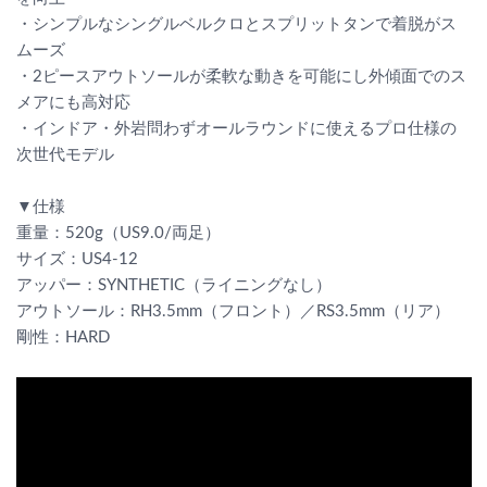
・シンプルなシングルベルクロとスプリットタンで着脱がス
ムーズ
・2ピースアウトソールが柔軟な動きを可能にし外傾面でのス
メアにも高対応
・インドア・外岩問わずオールラウンドに使えるプロ仕様の
次世代モデル
▼仕様
重量：520g（US9.0/両足）
サイズ：US4-12
アッパー：SYNTHETIC（ライニングなし）
アウトソール：RH3.5mm（フロント）／RS3.5mm（リア）
剛性：HARD