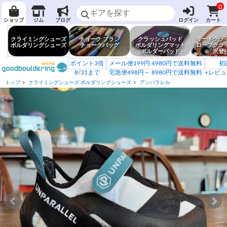
0
ショップ
ジム
ブログ
ログイン
カート
クライミングシューズ
チョーク ブラシ
クラッシュパッド
リードクラ
ボルダリングシューズ
チョークバッグ
ボルダリングマット
ロープクラ
ボルダーパッド
沢登
ポイント3倍
メール便199円 4980円で送料無料
初
8/31まで
宅急便498円～ 8980円で送料無料
+レビュ
トップ
クライミングシューズ ボルダリングシューズ
アンパラレル