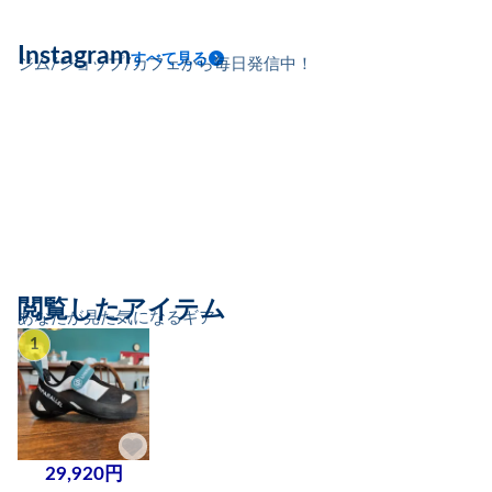
Instagram
すべて見る
ジム/ショップ/カフェから毎日発信中！
閲覧したアイテム
あなたが見た気になるギア
1
29,920円