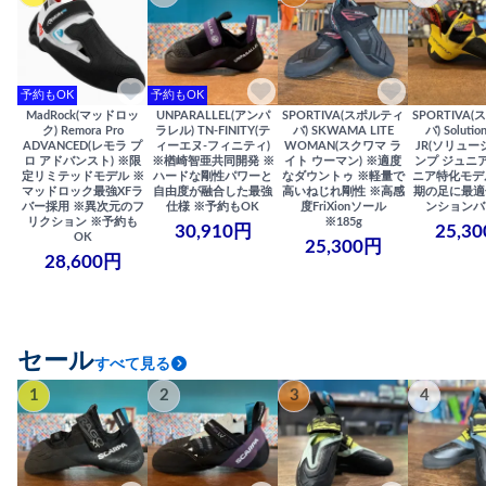
予約もOK
予約もOK
MadRock(マッドロッ
UNPARALLEL(アンパ
SPORTIVA(スポルティ
SPORTIVA
ク) Remora Pro
ラレル) TN-FINITY(テ
バ) SKWAMA LITE
バ) Solutio
ADVANCED(レモラ プ
ィーエヌ-フィニティ)
WOMAN(スクワマ ラ
JR(ソリュー
ロ アドバンスト) ※限
※楢崎智亜共同開発 ※
イト ウーマン) ※適度
ンプ ジュニア
定リミテッドモデル ※
ハードな剛性パワーと
なダウントゥ ※軽量で
ニア特化モデ
マッドロック最強XFラ
自由度が融合した最強
高いねじれ剛性 ※高感
期の足に最適
バー採用 ※異次元のフ
仕様 ※予約もOK
度FriXionソール
ンションバ
リクション ※予約も
※185g
30,910円
25,3
OK
25,300円
28,600円
セール
すべて見る
1
2
3
4