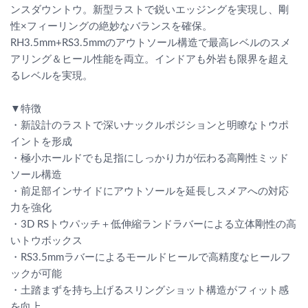
ンスダウントウ。新型ラストで鋭いエッジングを実現し、剛
性×フィーリングの絶妙なバランスを確保。
RH3.5mm+RS3.5mmのアウトソール構造で最高レベルのスメ
アリング＆ヒール性能を両立。インドアも外岩も限界を超え
るレベルを実現。
▼特徴
・新設計のラストで深いナックルポジションと明瞭なトウポ
イントを形成
・極小ホールドでも足指にしっかり力が伝わる高剛性ミッド
ソール構造
・前足部インサイドにアウトソールを延長しスメアへの対応
力を強化
・3D RSトウパッチ＋低伸縮ランドラバーによる立体剛性の高
いトウボックス
・RS3.5mmラバーによるモールドヒールで高精度なヒールフ
ックが可能
・土踏まずを持ち上げるスリングショット構造がフィット感
を向上