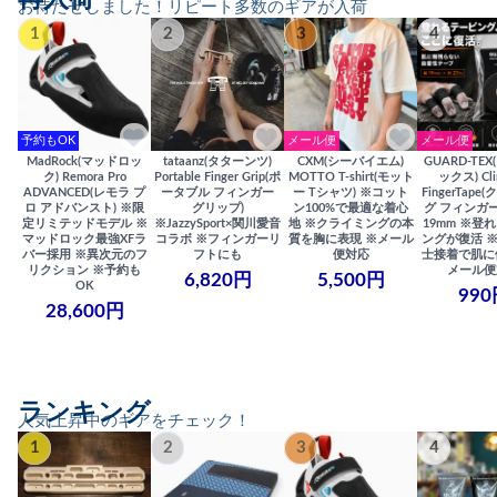
お待たせしました！リピート多数のギアが入荷
1
2
3
4
予約もOK
メール便
メール便
MadRock(マッドロッ
tataanz(タターンツ)
CXM(シーバイエム)
GUARD-TE
ク) Remora Pro
Portable Finger Grip(ポ
MOTTO T-shirt(モット
ックス) Cli
ADVANCED(レモラ プ
ータブル フィンガー
ー Tシャツ) ※コット
FingerTap
ロ アドバンスト) ※限
グリップ)
ン100%で最適な着心
グ フィンガー
定リミテッドモデル ※
※JazzySport×関川愛音
地 ※クライミングの本
19mm ※登
マッドロック最強XFラ
コラボ ※フィンガーリ
質を胸に表現 ※メール
ングが復活 
バー採用 ※異次元のフ
フトにも
便対応
士接着で肌に
リクション ※予約も
メール便
6,820円
5,500円
OK
990
28,600円
ランキング
人気上昇中のギアをチェック！
1
2
3
4