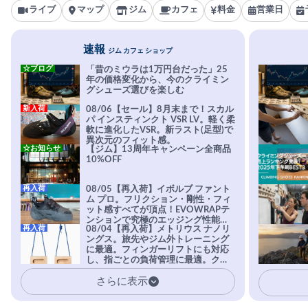
ライブ
マップ
ジム
カフェ
料金
営業日
速報
ジム カフェ ショップ
☆ブログ
「昔のミウラは1万円台だった」25
年の価格変化から、今のクライミン
グシューズ選びを楽しむ
新入荷
08/06【セール】8月末まで！スカル
パ インスティンクト VSR LV。軽く柔
軟に進化したVSR。新ラスト(足型)で
異次元のフィット感。
☆お知らせ
【ジム】13周年キャンペーン全商品
10%OFF
再入荷
08/05【再入荷】イボルブ ファント
ム プロ。フリクション・剛性・フィ
ット感すべてが頂点！EVOWRAPテ
ンションで究極のエッジング性能を
再入荷
08/04【再入荷】メトリウス ナノリ
実現。進化系ラバーEvo-74はTRAX
ングス。旅先やジム外トレーニング
を凌駕する粘着力で極小ホールドに
に最適。フィンガーリフトにも対応
安心感。
し、指ごとの負荷管理に最適。クラ
イマーの指を本気で鍛えるギア。
さらに表示