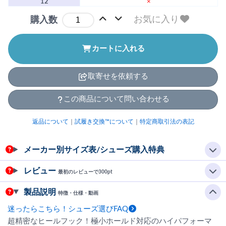
12
×
お気に入り
購入数
カートに入れる
取寄せを依頼する
この商品について問い合わせる
返品について
｜
試履き交換™について
｜
特定商取引法の表記
メーカー別サイズ表/シューズ購入特典
レビュー
最初のレビューで300pt
製品説明
特徴・仕様・動画
迷ったらこちら！シューズ選びFAQ
超精密なヒールフック！極小ホールド対応のハイパフォーマ