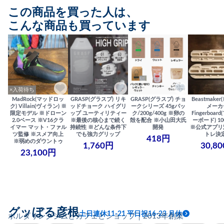
この商品を買った人は、
こんな商品も買っています
×入荷待ち
MadRock(マッドロッ
GRASP(グラスプ) リキ
GRASP(グラスプ) チョ
Beastmake
ク) Villain(ヴィラン) ※
ッドチョーク ハイグリ
ークシリーズ 45gパッ
メーカ
限定モデル ※ドローン
ップ ユーティリティー
ク/200g/400g ※卵の
Fingerboa
2.0ベース ※V16クラ
※最後の核心まで続く
殻を配合 ※小山田大氏
ーボード) 100
イマー マット・ファル
持続性 ※どんな条件下
開発
※公式アプリ
ツ監修 ※スメア向上
でも強力グリップ
トレ決
418円
※弱めのダウントゥ
1,760円
30,8
23,100円
グッぼる彦根
土日連休11-21 平日祝16-23 月休
ボルダリングジムとカフェとショップ｜2013年創業