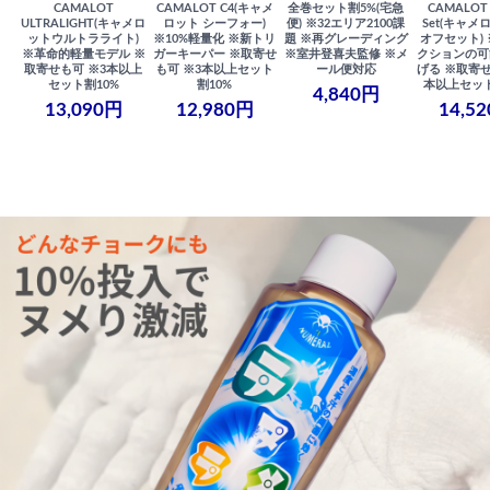
CAMALOT
CAMALOT C4(キャメ
全巻セット割5%(宅急
CAMALOT 
ULTRALIGHT(キャメロ
ロット シーフォー)
便) ※32エリア2100課
Set(キャメロ
ットウルトラライト)
※10%軽量化 ※新トリ
題 ※再グレーディング
オフセット)
※革命的軽量モデル ※
ガーキーパー ※取寄せ
※室井登喜夫監修 ※メ
クションの可
取寄せも可 ※3本以上
も可 ※3本以上セット
ール便対応
げる ※取寄せ
セット割10%
割10%
本以上セット
4,840円
13,090円
12,980円
14,5