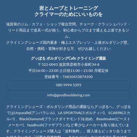
岩とムーブとトレーニング
クライマーのためにいいものを
滋賀発のジム・カフェ・ショップ複合空間。チョーク・クラッシュパッド・
リード用品まで道具一式が揃う。初心者からプロまで通える上達できるジ
ム。
クライミングシューズ国内最多・極上エスプレッソ・上達ボルダリング壁。
自然・挑戦・冒険が好きな方、ぜひお越しください
グッぼる ボルダリングCafe クライミング通販
〒522-0043 滋賀県彦根市小泉町34-8
平日16:00～23:00 土日祝11:00～21:00 月曜定休
登録番号：T6810453874100
080 9994 5395
info@goodbouldering.com
クライミングシューズ・ボルダリング用品の通販ならグッぼるへ。グッぼる
ではUnparallel(アンパラレル)、LA SPORTIVA(スポルティバ)、SCARPA(スカ
ルパ) 、BlackDiamond(ブラックダイヤモンド)を始め、Beastmaker(ビースト
メーカー)、fazaBrush(ファザブラシ)など希少なメーカーも取り揃えていま
す。クライミングシューズ購入は「送料無料」。購入後もピッタリ合うまで