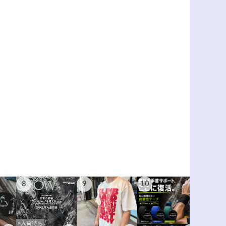
8
9
10
11
×入荷待ち