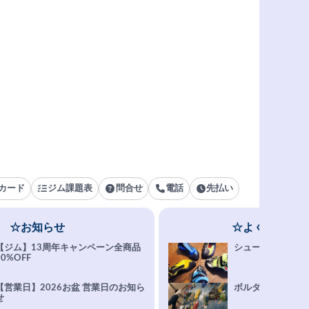
カード
ジム課題表
問合せ
電話
先払い
☆お知らせ
☆よくある質問
【ジム】13周年キャンペーン全商品
シューズ選びFAQ
10%OFF
【営業日】2026お盆 営業日のお知ら
ボルダリング上達Q
せ