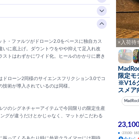
ット・ファルツがドローン2.0をベースに独自カス
×入荷待
違いに底上げ。ダウントウをやや抑えて足入れ改
ラストはわずかにワイド化。ヒールのかかりに磨き
MadRo
限定モ
ドローン2同様のサイエンスフリクション3.0でコ
※V1
の技術が導入されているのは同様。
スメア
MadRo
ルツのシグネチャーアイテムで今回限りの限定生産
リングが違うだけとかじゃなく、マットがこだわる
23,10
●
-23100- 18
に振ってくるあたり特に外岩クライマーには期待