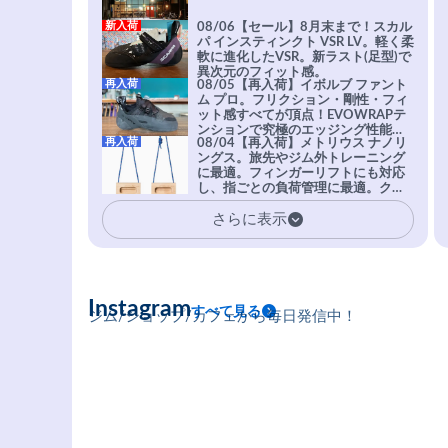
新入荷
08/06【セール】8月末まで！スカル
パ インスティンクト VSR LV。軽く柔
軟に進化したVSR。新ラスト(足型)で
異次元のフィット感。
再入荷
08/05【再入荷】イボルブ ファント
ム プロ。フリクション・剛性・フィ
ット感すべてが頂点！EVOWRAPテ
ンションで究極のエッジング性能を
再入荷
08/04【再入荷】メトリウス ナノリ
実現。進化系ラバーEvo-74はTRAX
ングス。旅先やジム外トレーニング
を凌駕する粘着力で極小ホールドに
に最適。フィンガーリフトにも対応
安心感。
し、指ごとの負荷管理に最適。クラ
イマーの指を本気で鍛えるギア。
さらに表示
Instagram
すべて見る
ジム/ショップ/カフェから毎日発信中！