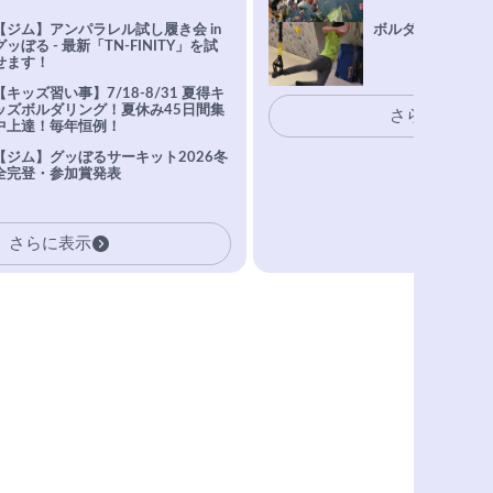
【ジム】アンパラレル試し履き会 in
ボルダリングトレ
グッぼる - 最新「TN-FINITY」を試
せます！
【キッズ習い事】7/18-8/31 夏得キ
ッズボルダリング！夏休み45日間集
さらに表示
中上達！毎年恒例！
【ジム】グッぼるサーキット2026冬
全完登・参加賞発表
さらに表示