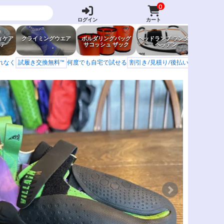
0
ログイン
カート
ィケア
クライミングウエア
ボルダリングバッグ
ヘッドランプ ランタン
防虫グッ
テ
サコッシュ ザック
ヘッデン
岩場ア
もれなく
試履き交換無料™
何度でも自宅で試せる
割引き/見積り/後払い
学校 山岳会