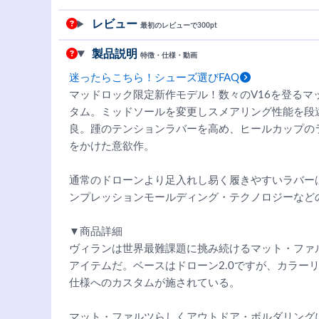
レビュー
最初のレビューで300pt
製品説明
特徴・仕様・動画
迷ったらこちら！シューズ選びFAQ
マッドロック限定新作モデル！数々のV16を登るマ
タム。ミッドソールを変更しスメアリング性能を段
良。踵のテンションラバーを高め、ヒールカップの
をかけた意欲作。
通常のドローンより足入れし易く履きやすいラバーは
ンプレッションモールディング・テクノロジーなど
▼商品詳細
ヴィランは世界最難課題に挑み続けるマット・ファ
アイテムだ。ベースはドローン2.0ですが、カラー
仕様へのカスタムが施されている。
マット・ファルツらしくアウトドア・ボルダリング