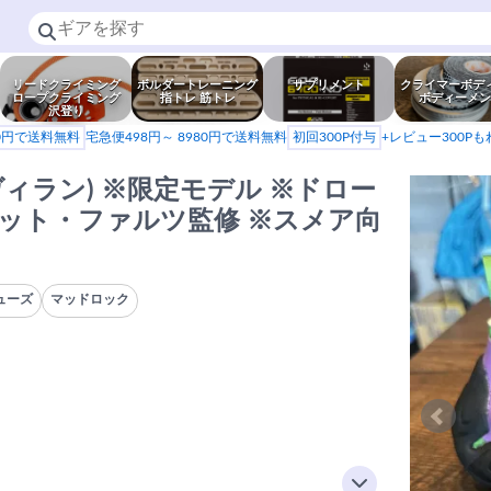
リードクライミング
ボルダートレーニング
サプリメント
クライマーボデ
ロープクライミング
指トレ 筋トレ
ボディーメン
沢登り
80円で送料無料
宅急便498円～ 8980円で送料無料
初回300P付与
+レビュー300P
in(ヴィラン) ※限定モデル ※ドロー
 マット・ファルツ監修 ※スメア向
ューズ
マッドロック