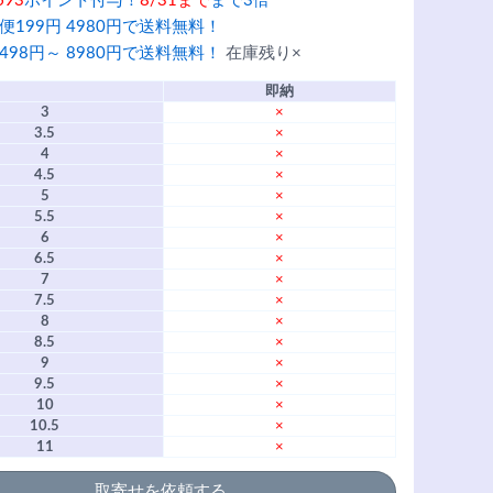
693
ポイント付与！
8/31まで
まで3倍
便199円 4980円で送料無料！
498円～ 8980円で送料無料！
在庫残り×
即納
3
×
3.5
×
4
×
4.5
×
5
×
5.5
×
6
×
6.5
×
7
×
7.5
×
8
×
8.5
×
9
×
9.5
×
10
×
10.5
×
11
×
取寄せを依頼する