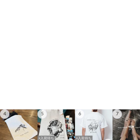
4
5
6
7
×入荷待ち
×入荷待ち