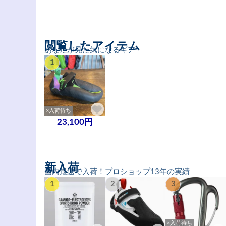
閲覧したアイテム
あなたが見た気になるギア
1
×入荷待ち
23,100円
新入荷
国内最速で入荷！プロショップ13年の実績
1
2
3
×入荷待ち