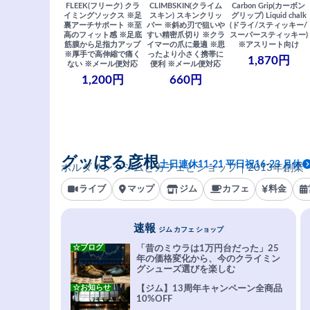
FLEEK(フリーク) クラ
CLIMBSKIN(クライム
Carbon Grip(カーボン
イミングソックス ※足
スキン) スキンクリッ
グリップ) Liquid chalk
裏アーチサポート ※至
パー ※斜め刃で狙いや
(ドライ/スティッキー/
高のフィット感 ※足底
すい精密爪切り ※クラ
スーパースティッキー)
筋膜から足指力アップ
イマーの爪に最適 ※思
※アスリート向け
※厚手で高伸縮で痛く
ったより小さく携帯に
1,870円
ない ※メール便対応
便利 ※メール便対応
1,200円
660円
グッぼる彦根
土日連休11-21 平日祝16-23 月休
ボルダリングジムとカフェとショップ｜2013年創業
ライブ
マップ
ジム
カフェ
料金
速報
ジム カフェ ショップ
☆ブログ
「昔のミウラは1万円台だった」25
年の価格変化から、今のクライミン
グシューズ選びを楽しむ
☆お知らせ
【ジム】13周年キャンペーン全商品
10%OFF