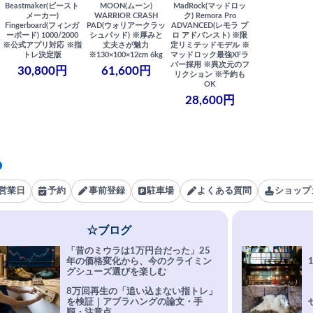
Beastmaker(ビースト
MOON(ムーン)
MadRock(マッドロッ
メーカー)
WARRIOR CRASH
ク) Remora Pro
Fingerboard(フィンガ
PAD(ウォリアークラッ
ADVANCED(レモラ プ
ーボード) 1000/2000
シュパッド) ※厚みと
ロ アドバンスト) ※限
※公式アプリ対応 ※指
丈夫さが魅力
定リミテッドモデル ※
トレ決定版
※130×100×12cm 6kg
マッドロック最強XFラ
バー採用 ※異次元のフ
30,800円
61,600円
リクション ※予約も
OK
28,600円
営業日
予約
事前登録
駐車場
よくある質問
ショップ
☆ブログ
「昔のミウラは1万円台だった」25
年の価格変化から、今のクライミン
グシューズ選びを楽しむ
8万回再生の「追い込まない指トレ」
を検証｜アブラハングの論文・手
順・注意点