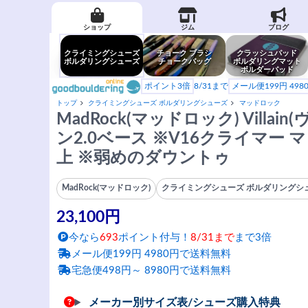
ショップ
ジム
ブログ
クライミングシューズ
チョーク ブラシ
クラッシュパッド
ボルダリングシューズ
チョークバッグ
ボルダリングマット
ボルダーパッド
ポイント3倍
8/31まで
メール便199円 49
トップ
クライミングシューズ ボルダリングシューズ
マッドロック
MadRock(マッドロック) Villa
ン2.0ベース ※V16クライマー
上 ※弱めのダウントゥ
MadRock(マッドロック)
クライミングシューズ ボルダリングシ
23,100円
今なら
693
ポイント付与！
8/31まで
まで3倍
メール便199円 4980円で送料無料
宅急便498円～ 8980円で送料無料
メーカー別サイズ表/シューズ購入特典