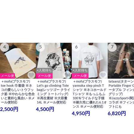
4
5
6
7
×入荷待ち
×入荷待ち
メール便
メール便
メール便
＋mofu(プラスモフ)
＋mofu(プラスモフ)
＋mofu(プラスモフ)
tataanz(タターン
toe hook 巾着袋 ※ネ
Let's go climbing Tote
yannoka step pinch T
Portable Finger 
コの愛らしいトウフッ
bag(レッツゴー クライ
シャツ ※ネコホールド
ータブル フィン
ク姿 ※やわらかな色合
ミング トートバッグ)
Tシャツ ※もっふもふ
グリップ)
いと素朴な風合い ※メ
※再生素材 ※大容量
100％ワイルドな子猫
※JazzySport
ール便対応
14L ※メール便対応
※耐久性に優れた6.1オ
コラボ ※フィン
ンス ※メール便対応
フトにも
2,500円
4,500円
4,950円
6,820円