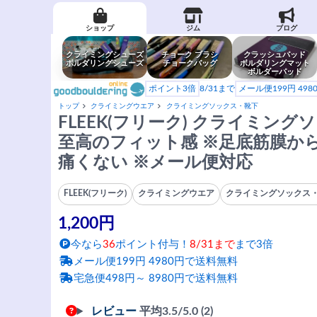
ショップ
ジム
ブログ
クライミングシューズ
チョーク ブラシ
クラッシュパッド
ボルダリングシューズ
チョークバッグ
ボルダリングマット
ボルダーパッド
ポイント3倍
8/31まで
メール便199円 49
トップ
クライミングウエア
クライミングソックス・靴下
FLEEK(フリーク) クライミン
至高のフィット感 ※足底筋膜か
痛くない ※メール便対応
FLEEK(フリーク)
クライミングウエア
クライミングソックス
1,200円
今なら
36
ポイント付与！
8/31まで
まで3倍
メール便199円 4980円で送料無料
宅急便498円～ 8980円で送料無料
レビュー
平均
3.5
/5.0 (2)