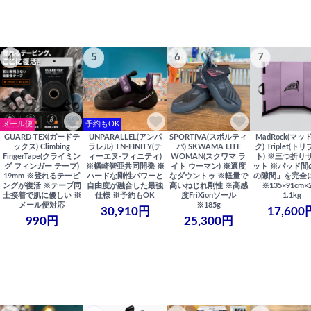
4
5
6
7
メール便
予約もOK
GUARD-TEX(ガードテ
UNPARALLEL(アンパ
SPORTIVA(スポルティ
MadRock(マッ
ックス) Climbing
ラレル) TN-FINITY(テ
バ) SKWAMA LITE
ク) Triplet(ト
FingerTape(クライミン
ィーエヌ-フィニティ)
WOMAN(スクワマ ラ
ト) ※三つ折り
グ フィンガー テープ)
※楢崎智亜共同開発 ※
イト ウーマン) ※適度
ット ※パッド間
19mm ※登れるテーピ
ハードな剛性パワーと
なダウントゥ ※軽量で
の隙間」を完全
ングが復活 ※テープ同
自由度が融合した最強
高いねじれ剛性 ※高感
※135×91cm×
士接着で肌に優しい ※
仕様 ※予約もOK
度FriXionソール
1.1kg
メール便対応
※185g
30,910円
17,600
990円
25,300円