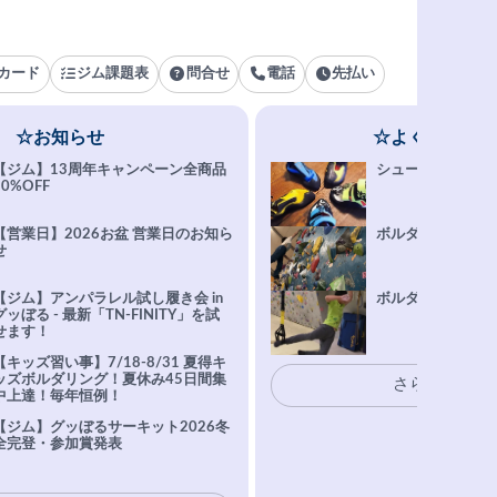
カード
ジム課題表
問合せ
電話
先払い
☆お知らせ
☆よくある質問
【ジム】13周年キャンペーン全商品
シューズ選びFAQ
10%OFF
【営業日】2026お盆 営業日のお知ら
ボルダリング上達Q
せ
【ジム】アンパラレル試し履き会 in
ボルダリングトレ
グッぼる - 最新「TN-FINITY」を試
せます！
【キッズ習い事】7/18-8/31 夏得キ
ッズボルダリング！夏休み45日間集
さらに表示
中上達！毎年恒例！
【ジム】グッぼるサーキット2026冬
全完登・参加賞発表