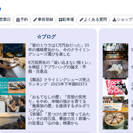
営業日
予約
事前登録
駐車場
よくある質問
ショップ
☆ブログ
「昔のミウラは1万円台だった」25
年の価格変化から、今のクライミン
グシューズ選びを楽しむ
8万回再生の「追い込まない指トレ」
を検証｜アブラハングの論文・手
順・注意点
【製品】クライミングシューズ売上
ランキング - 2025年下半期BEST3
「おもてなしの壁」「完登の安売
り」をやめ、本物の強さを育てる
「無添加の壁」を提供するボルダリ
ングジム
【岩場】「見つけた岩で登ってみた
い」その自己流、事故の元！岩場へ
の近道は「山の会」検索から