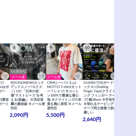
8
9
10
11
×入荷待ち
メール便
メール便
メール便
ツ)
ROCK&SNOW(ロック
CXM(シーバイエム)
GUARD-TEX(ガードテ
GUARD-
Grip(ポ
アンドスノー/ロクス
MOTTO T-shirt(モット
ックス) Climbing
ックス) Cli
ガー
ノ) 110 「日本の岩
ー Tシャツ) ※コット
Finger Tape(クライミ
FingerT
場“テストピース”を考
ン100%で最適な着心
ング フィンガー テー
グ フィン
×関川愛音
える(前編)」 ※渓谷登
地 ※クライミングの本
プ) 幅38mm ※手首用
19mm 
ガーリ
攀の最前線 ※メール便
質を胸に表現 ※メール
※登れるテーピング ※
ングが復活
対応
便対応
テープ同士接着で肌に
士接着で肌
優しい
メール便
2,090円
5,500円
2,640円
990円