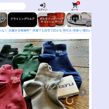
0
ログイン
カート
ィケア
クライミングウエア
ボルダリングバッグ
ヘッドランプ ランタン
防虫グッ
テ
サコッシュ ザック
ヘッデン
岩場ア
もれなく
試履き交換無料™
何度でも自宅で試せる
割引き/見積り/後払い
学校 山岳会