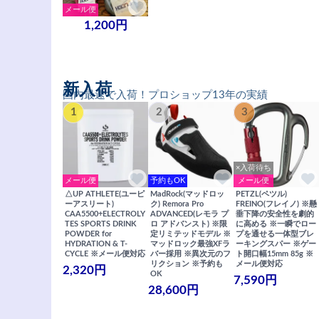
メール便
1,200円
新入荷
国内最速で入荷！プロショップ13年の実績
1
2
3
×入荷待ち
メール便
予約もOK
メール便
△UP ATHLETE(ユーピ
MadRock(マッドロッ
PETZL(ペツル)
ーアスリート)
ク) Remora Pro
FREINO(フレイノ) ※懸
CAA5500+ELECTROLY
ADVANCED(レモラ プ
垂下降の安全性を劇的
TES SPORTS DRINK
ロ アドバンスト) ※限
に高める ※一瞬でロー
POWDER for
定リミテッドモデル ※
プを通せる一体型ブレ
HYDRATION & T-
マッドロック最強XFラ
ーキングスパー ※ゲー
CYCLE ※メール便対応
バー採用 ※異次元のフ
ト開口幅15mm 85g ※
リクション ※予約も
メール便対応
2,320円
OK
7,590円
28,600円