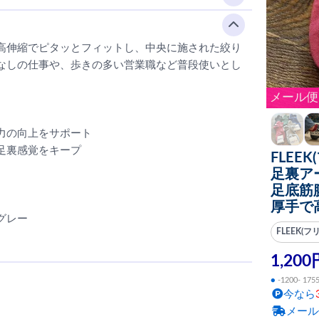
高伸縮でピタッとフィットし、中央に施された絞り
なしの仕事や、歩きの多い営業職など普段使いとし
メール便
力の向上をサポート
足裏感覚をキープ
FLEE
足裏ア
足底筋
厚手で
グレー
FLEEK(フ
1,200
●
-1200- 175
今なら
メール