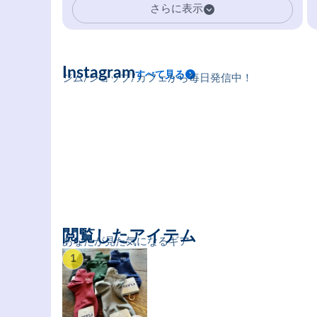
さらに表示
Instagram
すべて見る
ジム/ショップ/カフェから毎日発信中！
閲覧したアイテム
あなたが見た気になるギア
1