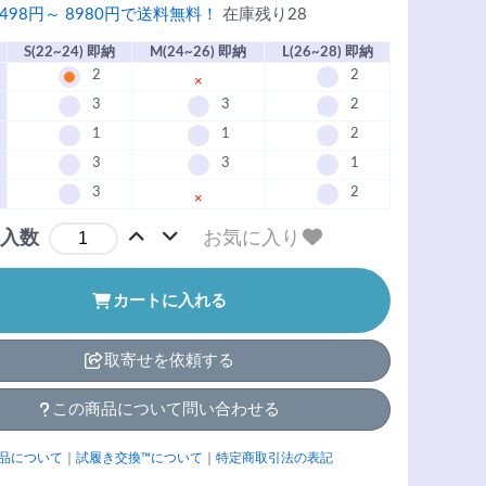
498円～ 8980円で送料無料！
在庫残り28
S(22~24) 即納
M(24~26) 即納
L(26~28) 即納
2
2
×
3
3
2
1
1
2
3
3
1
3
2
×
お気に入り
入数
カートに入れる
取寄せを依頼する
この商品について問い合わせる
品について
｜
試履き交換™について
｜
特定商取引法の表記