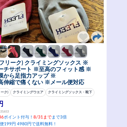
K(フリーク) クライミングソックス ※
ーチサポート ※至高のフィット感 ※
膜から足指力アップ ※
高伸縮で痛くない ※メール便対応
リーク)
クライミングウエア
クライミングソックス・靴下
円
531653
36
ポイント付与！
8/31まで
まで3倍
便199円 4980円で送料無料！