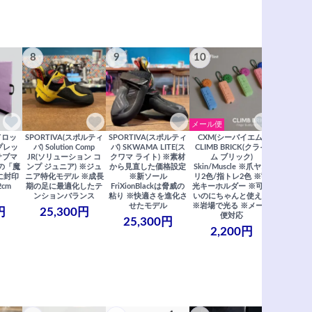
8
9
10
11
メール便
ドロッ
SPORTIVA(スポルティ
SPORTIVA(スポルティ
CXM(シーバイエム)
SoiLL(ソイ
リプレッ
バ) Solution Comp
バ) SKWAMA LITE(ス
CLIMB BRICK(クライ
Boulde
サブマ
JR(ソリューション コ
クワマ ライト) ※素材
ム ブリック)
クボルダー1
の「魔
ンプ ジュニア) ※ジュ
から見直した価格設定
Skin/Muscle ※爪ヤス
Boris
に封印
ニア特化モデル ※成長
※新ソール
リ2色/指トレ2色 ※蓄
Saberi×F
2cm
期の足に最適化したテ
FriXionBlackは脅威の
光キーホルダー ※可愛
コラ
ンションバランス
粘り ※快適さを進化さ
いのにちゃんと使える
29,
せたモデル
※岩場で光る ※メール
円
25,300円
便対応
25,300円
2,200円