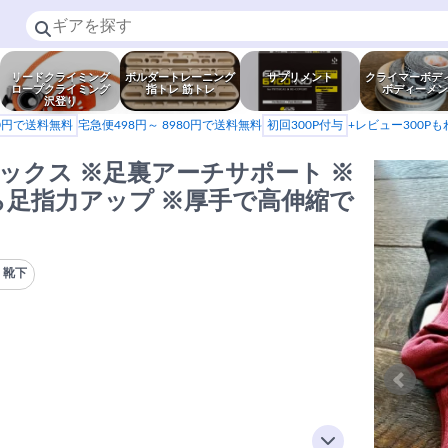
リードクライミング
ボルダートレーニング
サプリメント
クライマーボデ
ロープクライミング
指トレ 筋トレ
ボディーメン
沢登り
80円で送料無料
宅急便498円～ 8980円で送料無料
初回300P付与
+レビュー300P
グソックス ※足裏アーチサポート ※
ら足指力アップ ※厚手で高伸縮で
・靴下