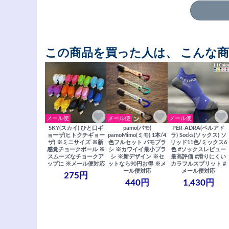
この商品を買った人は、 こんな
メール便
メール便
メール便
SKY(スカイ) ひと口ギ
pamo(パモ)
PER-ADRA(ペルアド
ョーザ(ヒトクチギョー
pamoMimo(ミモ) 1本/4
ラ) Socks(ソックス) ソ
ザ) ※ミニサイズ ※新
色フルセット パモブラ
リッド11色/ミックス6
感覚チョークボール ※
シ ※カワイイ最小ブラ
色 #ソックスレビュー
スムーズなチョークア
シ ※新デザイン ※セ
最高評価 #滑りにくい
ップに ※メール便対応
ットなら90円お得 ※メ
カラフルスプリット #
ール便対応
メール便対応
275円
440円
1,430円