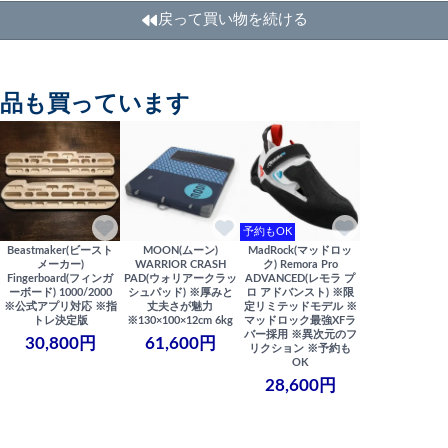
戻って買い物を続ける
商品も買っています
予約もOK
Beastmaker(ビースト
MOON(ムーン)
MadRock(マッドロッ
メーカー)
WARRIOR CRASH
ク) Remora Pro
Fingerboard(フィンガ
PAD(ウォリアークラッ
ADVANCED(レモラ プ
ーボード) 1000/2000
シュパッド) ※厚みと
ロ アドバンスト) ※限
※公式アプリ対応 ※指
丈夫さが魅力
定リミテッドモデル ※
トレ決定版
※130×100×12cm 6kg
マッドロック最強XFラ
バー採用 ※異次元のフ
30,800円
61,600円
リクション ※予約も
OK
28,600円