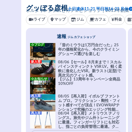
グッぼる彦根
土日連休11-21 平日祝16-23 月休
ボルダリングジムとカフェとショップ｜2013年創業
ライブ
マップ
ジム
カフェ
料金
速報
ジム カフェ ショップ
☆ブログ
「昔のミウラは1万円台だった」25
年の価格変化から、今のクライミン
グシューズ選びを楽しむ
新入荷
08/06【セール】8月末まで！スカル
パ インスティンクト VSR LV。軽く柔
軟に進化したVSR。新ラスト(足型)で
異次元のフィット感。
☆お知らせ
【ジム】13周年キャンペーン全商品
10%OFF
再入荷
08/05【再入荷】イボルブ ファント
ム プロ。フリクション・剛性・フィ
ット感すべてが頂点！EVOWRAPテ
ンションで究極のエッジング性能を
再入荷
08/04【再入荷】メトリウス ナノリ
実現。進化系ラバーEvo-74はTRAX
ングス。旅先やジム外トレーニング
を凌駕する粘着力で極小ホールドに
に最適。フィンガーリフトにも対応
安心感。
し、指ごとの負荷管理に最適。クラ
イマーの指を本気で鍛えるギア。