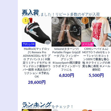
再入荷
お待たせしました！リピート多数のギアが入荷
1
2
3
予約もOK
メール便
MadRock(マッドロッ
tataanz(タターンツ)
CXM(シーバイエム)
ク) Remora Pro
Portable Finger Grip(ポ
MOTTO T-shirt(モット
ADVANCED(レモラ プ
ータブル フィンガー
ー Tシャツ) ※コット
ロ アドバンスト) ※限
グリップ)
ン100%で最適な着心
定リミテッドモデル ※
※JazzySport×関川愛音
地 ※クライミングの本
マッドロック最強XFラ
コラボ ※フィンガーリ
質を胸に表現 ※メール
バー採用 ※異次元のフ
フトにも
便対応
リクション ※予約も
6,820円
5,500円
OK
28,600円
ランキング
人気上昇中のギアをチェック！