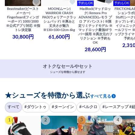
予約もOK
予約もOK
Beastmaker(ビースト
MOON(ムーン)
MadRock(マッドロッ
FRICTIONL
メーカー)
WARRIOR CRASH
ク) Remora Pro
ションラボ) S
Fingerboard(フィンガ
PAD(ウォリアークラッ
ADVANCED(レモラ プ
Stuff(シー
ーボード) 1000/2000
シュパッド) ※厚みと
ロ アドバンスト) ※限
タッフ) レギ
※公式アプリ対応 ※指
丈夫さが魅力
定リミテッドモデル ※
イジェニック
トレ決定版
※130×100×12cm 6kg
マッドロック最強XFラ
ールフリー 
バー採用 ※異次元のフ
ップクライマ
30,800円
61,600円
リクション ※予約も
予約も
OK
2,31
28,600円
オトクなセールやセット
シューズを特徴から探せます
★シューズを特徴から選ぶ
すべて見る
すべて
#ダウントゥ
#ターンイン
#ベルクロ
#レースアップ #
1
2
3
4