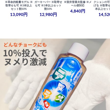
※革命的軽量モデル ※
ガーキーパー ※取寄せ
※室井登喜夫監修 ※メ
クションの可
取寄せも可 ※3本以上
も可 ※3本以上セット
ール便対応
げる ※取寄せ
セット割10%
割10%
本以上セット
4,840円
13,090円
12,980円
14,5