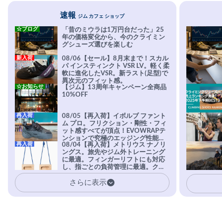
速報
ジム カフェ ショップ
☆ブログ
「昔のミウラは1万円台だった」25
年の価格変化から、今のクライミン
グシューズ選びを楽しむ
新入荷
08/06【セール】8月末まで！スカル
パ インスティンクト VSR LV。軽く柔
軟に進化したVSR。新ラスト(足型)で
異次元のフィット感。
☆お知らせ
【ジム】13周年キャンペーン全商品
10%OFF
再入荷
08/05【再入荷】イボルブ ファント
ム プロ。フリクション・剛性・フィ
ット感すべてが頂点！EVOWRAPテ
ンションで究極のエッジング性能を
再入荷
08/04【再入荷】メトリウス ナノリ
実現。進化系ラバーEvo-74はTRAX
ングス。旅先やジム外トレーニング
を凌駕する粘着力で極小ホールドに
に最適。フィンガーリフトにも対応
安心感。
し、指ごとの負荷管理に最適。クラ
イマーの指を本気で鍛えるギア。
さらに表示