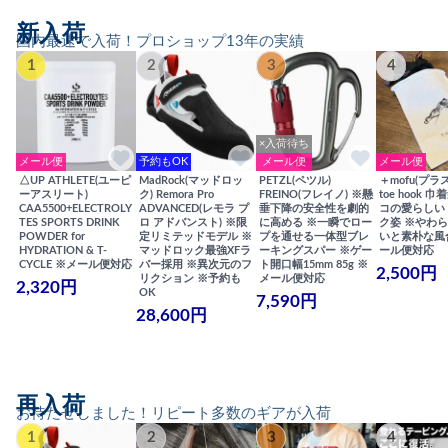
新入荷
国内最速で入荷！プロショップ13年の実績
1
2
3
4
×入荷待ち
メール便
予約もOK
メール便
メール便
△UP ATHLETE(ユーピ
MadRock(マッドロッ
PETZL(ペツル)
＋mofu(プラ
ーアスリート)
ク) Remora Pro
FREINO(フレイノ) ※懸
toe hook 
CAA5500+ELECTROLY
ADVANCED(レモラ プ
垂下降の安全性を劇的
コの愛らしい
TES SPORTS DRINK
ロ アドバンスト) ※限
に高める ※一瞬でロー
ク姿 ※やわ
POWDER for
定リミテッドモデル ※
プを通せる一体型ブレ
いと素朴な風
HYDRATION & T-
マッドロック最強XFラ
ーキングスパー ※ゲー
ール便対応
CYCLE ※メール便対応
バー採用 ※異次元のフ
ト開口幅15mm 85g ※
2,500円
リクション ※予約も
メール便対応
2,320円
OK
7,590円
28,600円
再入荷
お待たせしました！リピート多数のギアが入荷
1
2
3
4