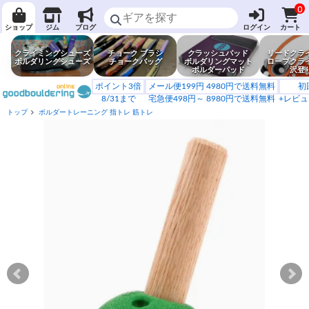
0
ショップ
ジム
ブログ
ログイン
カート
クライミングシューズ
チョーク ブラシ
クラッシュパッド
リードクラ
ボルダリングシューズ
チョークバッグ
ボルダリングマット
ロープクラ
ボルダーパッド
沢登
ポイント3倍
メール便199円 4980円で送料無料
初
8/31まで
宅急便498円～ 8980円で送料無料
+レビュ
トップ
ボルダートレーニング 指トレ 筋トレ