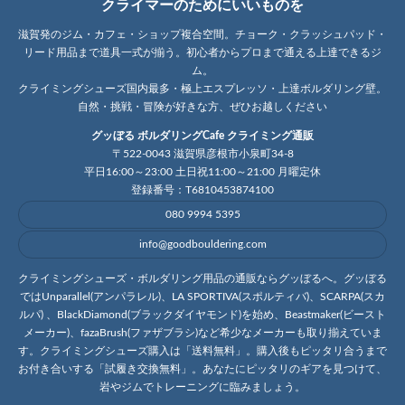
クライマーのためにいいものを
滋賀発のジム・カフェ・ショップ複合空間。チョーク・クラッシュパッド・
リード用品まで道具一式が揃う。初心者からプロまで通える上達できるジ
ム。
クライミングシューズ国内最多・極上エスプレッソ・上達ボルダリング壁。
自然・挑戦・冒険が好きな方、ぜひお越しください
グッぼる ボルダリングCafe クライミング通販
〒522-0043 滋賀県彦根市小泉町34-8
平日16:00～23:00 土日祝11:00～21:00 月曜定休
登録番号：T6810453874100
080 9994 5395
info@goodbouldering.com
クライミングシューズ・ボルダリング用品の通販ならグッぼるへ。グッぼる
ではUnparallel(アンパラレル)、LA SPORTIVA(スポルティバ)、SCARPA(スカ
ルパ) 、BlackDiamond(ブラックダイヤモンド)を始め、Beastmaker(ビースト
メーカー)、fazaBrush(ファザブラシ)など希少なメーカーも取り揃えていま
す。クライミングシューズ購入は「送料無料」。購入後もピッタリ合うまで
お付き合いする「試履き交換無料」。あなたにピッタリのギアを見つけて、
岩やジムでトレーニングに臨みましょう。