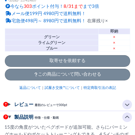
●
-10182- 117419857
今なら
303
ポイント付与！
8/31まで
まで3倍
メール便199円 4980円で送料無料！
宅急便498円～ 8980円で送料無料！
在庫残り×
即納
グリーン
×
ライムグリーン
×
ブルー
×
取寄せを依頼する
この商品について問い合わせる
返品について
｜
試履き交換™について
｜
特定商取引法の表記
レビュー
最初のレビューで300pt
製品説明
特徴・仕様・動画
15度の角度がついたペグボードが追加可能。さらにパーミン
グホールドやポケットトレーニングもできる。4.5インチのボ