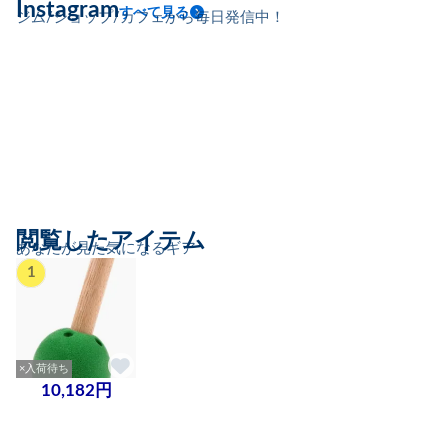
Instagram
すべて見る
ジム/ショップ/カフェから毎日発信中！
閲覧したアイテム
あなたが見た気になるギア
1
×入荷待ち
10,182円