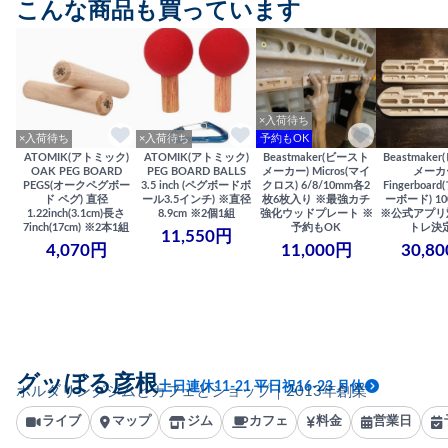
こんな商品も買っています
×入荷待ち
×入荷待ち
×入荷待ち
予約もOK
ATOMIK(アトミック)
ATOMIK(アトミック)
Beastmaker(ビースト
Beastmake
OAK PEG BOARD
PEG BOARD BALLS
メーカー) Micros(マイ
メーカ
PEGS(オークペグボー
3.5 inch (ペグボードボ
クロス) 6/8/10mm各2
Fingerboa
ド ペグ) 直径
ール3.5インチ) ※直径
枚6枚入り ※最強カチ
ーボード) 100
1.22inch(3.1cm)長さ
8.9cm ※2個1組
強化ウッドプレート ※
※公式アプリ
7inch(17cm) ※2本1組
予約もOK
トレ決
11,550円
4,070円
11,000円
30,8
グッぼる彦根
土日連休11-21 平日祝16-23 月休
ボルダリングジムとカフェとショップ｜2013年創業
ライブ
マップ
ジム
カフェ
料金
営業日