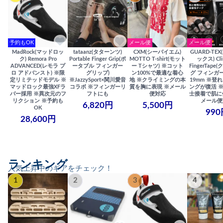
予約もOK
メール便
メール便
MadRock(マッドロッ
tataanz(タターンツ)
CXM(シーバイエム)
GUARD-TE
ク) Remora Pro
Portable Finger Grip(ポ
MOTTO T-shirt(モット
ックス) Cli
ADVANCED(レモラ プ
ータブル フィンガー
ー Tシャツ) ※コット
FingerTap
ロ アドバンスト) ※限
グリップ)
ン100%で最適な着心
グ フィンガー
定リミテッドモデル ※
※JazzySport×関川愛音
地 ※クライミングの本
19mm ※登
マッドロック最強XFラ
コラボ ※フィンガーリ
質を胸に表現 ※メール
ングが復活 
バー採用 ※異次元のフ
フトにも
便対応
士接着で肌に
リクション ※予約も
メール便
6,820円
5,500円
OK
990
28,600円
ランキング
人気上昇中のギアをチェック！
1
2
3
4