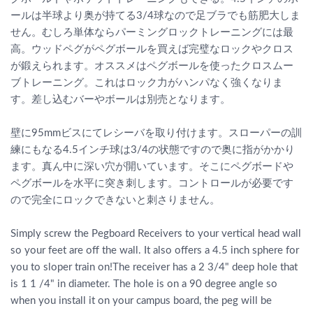
ールは半球より奥が持てる3/4球なので足ブラでも筋肥大しま
せん。むしろ単体ならパーミングロックトレーニングには最
高。ウッドペグがペグボールを買えば完璧なロックやクロス
が鍛えられます。オススメはペグボールを使ったクロスムー
ブトレーニング。これはロック力がハンパなく強くなりま
す。差し込むバーやボールは別売となります。
壁に95mmビスにてレシーバを取り付けます。スローパーの訓
練にもなる4.5インチ球は3/4の状態ですので奥に指がかかり
ます。真ん中に深い穴が開いています。そこにペグボードや
ペグボールを水平に突き刺します。コントロールが必要です
ので完全にロックできないと刺さりません。
Simply screw the Pegboard Receivers to your vertical head wall
so your feet are off the wall. It also offers a 4.5 inch sphere for
you to sloper train on!The receiver has a 2 3/4" deep hole that
is 1 1 /4" in diameter. The hole is on a 90 degree angle so
when you install it on your campus board, the peg will be