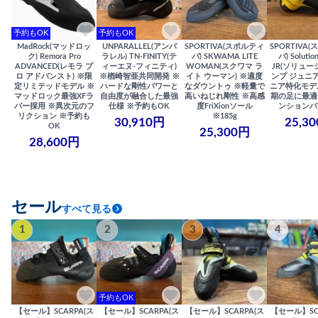
予約もOK
予約もOK
MadRock(マッドロッ
UNPARALLEL(アンパ
SPORTIVA(スポルティ
SPORTIVA
ク) Remora Pro
ラレル) TN-FINITY(テ
バ) SKWAMA LITE
バ) Solutio
ADVANCED(レモラ プ
ィーエヌ-フィニティ)
WOMAN(スクワマ ラ
JR(ソリュー
ロ アドバンスト) ※限
※楢崎智亜共同開発 ※
イト ウーマン) ※適度
ンプ ジュニア
定リミテッドモデル ※
ハードな剛性パワーと
なダウントゥ ※軽量で
ニア特化モデ
マッドロック最強XFラ
自由度が融合した最強
高いねじれ剛性 ※高感
期の足に最適
バー採用 ※異次元のフ
仕様 ※予約もOK
度FriXionソール
ンションバ
リクション ※予約も
※185g
30,910円
25,3
OK
25,300円
28,600円
セール
すべて見る
1
2
3
4
予約もOK
【セール】SCARPA(ス
【セール】SCARPA(ス
【セール】SCARPA(ス
【セール】SC