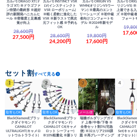
カルパ) DRAGO XT(ド
カルパ) INSTINCT VSR
カルパ) ORIGIN VS
カルパ) ORIG
ラゴ XT) ※ドラゴファ
LV(インスティンクト
WMN(オリジンVSウー
リジンVS) 
ン待望の最終形 ※超好
VSR ローボリューム)
マン) ※最高のエント
上達できる入
評の新開発ハニカムヒ
※軽く柔軟に進化した
リーシューズ ※初中級
ズ ※初中級
ール ※密着度と足裏感
VSR ※新ラストで異次
者向けコンフォートモ
フォート
覚が向上
元フィット感 ※予約も
デル ※2024年新モデ
19,8
OK
ル
28,600円
17,6
28,600円
19,800円
27,500円
24,200円
17,600円
セット割
すべて見る
1
2
3
4
取寄もOK
取寄もOK
メール便
取寄もOK
BlackDiamond(ブラッ
BlackDiamond(ブラッ
瑞牆ボルダリングガイ
BlackDiam
クダイヤモンド)
クダイヤモンド)
ド 上巻/中巻/下巻 ※
クダイヤモ
CAMALOT
CAMALOT C4(キャメ
全巻セット割5%(宅急
CAMALOT 
ULTRALIGHT(キャメロ
ロット シーフォー)
便) ※32エリア2100課
Set(キャメロ
ットウルトラライト)
※10%軽量化 ※新トリ
題 ※再グレーディング
オフセット)