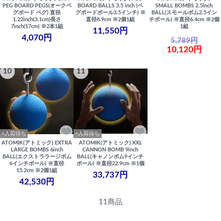
PEG BOARD PEGS(オークペ
BOARD BALLS 3.5 inch (ペ
SMALL BOMBS 2.5inch
グボード ペグ) 直径
グボードボール3.5インチ) ※
BALL(スモールボム2.5イン
1.22inch(3.1cm)長さ
直径8.9cm ※2個1組
チボール) ※直径6.4cm ※2個
7inch(17cm) ※2本1組
1組
11,550円
4,070円
5,789円
10,120円
10
11
×入荷待ち
×入荷待ち
ATOMIK(アトミック) EXTRA
ATOMIK(アトミック) XXL
LARGE BOMBS 6inch
CANNON BOMB 9inch
BALL(エクストララージボム
BALL(キャノンボム9インチ
6インチボール) ※直径
ボール) ※直径22.9cm ※1個
15.2cm ※2個1組
33,737円
42,530円
11商品