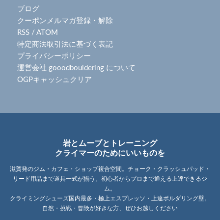
ブログ
クーポンメルマガ登録・解除
RSS
/
ATOM
特定商法取引法に基づく表記
プライバシーポリシー
運営会社 gooodbouldering について
OGPキャッシュクリア
岩とムーブとトレーニング
クライマーのためにいいものを
滋賀発のジム・カフェ・ショップ複合空間。チョーク・クラッシュパッド・
リード用品まで道具一式が揃う。初心者からプロまで通える上達できるジ
ム。
クライミングシューズ国内最多・極上エスプレッソ・上達ボルダリング壁。
自然・挑戦・冒険が好きな方、ぜひお越しください