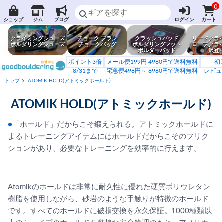
0
ショップ
ジム
ブログ
ログイン
カート
クライミングシューズ
チョーク ブラシ
クラッシュパッド
リードクラ
ボルダリングシューズ
チョークバッグ
ボルダリングマット
ロープクラ
ボルダーパッド
沢登
ポイント3倍
メール便199円 4980円で送料無料
初
8/31まで
宅急便498円～ 8980円で送料無料
+レビュ
トップ
ATOMIK HOLD(アトミックホールド)
ATOMIK HOLD(アトミックホールド)
●
「ホールド」だからこそ鍛えられる。アトミックホールドに
よるトレーニングアイテムにはホールドだからこそのフリク
ションがあり、必要なトレーニングを効率的に行えます。
Atomikのホールドは非常に耐久性に優れた硬質ポリウレタン
樹脂を使用しながら、砂岩のような手触りが特徴のホールド
です。すべてのホールドに破損交換を永久保証。1000種類以