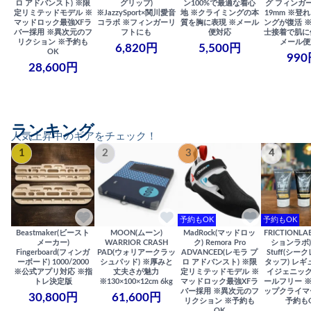
ロ アドバンスト) ※限
グリップ)
ン100%で最適な着心
グ フィンガー
定リミテッドモデル ※
※JazzySport×関川愛音
地 ※クライミングの本
19mm ※登
マッドロック最強XFラ
コラボ ※フィンガーリ
質を胸に表現 ※メール
ングが復活 
バー採用 ※異次元のフ
フトにも
便対応
士接着で肌に
リクション ※予約も
メール便
6,820円
5,500円
OK
990
28,600円
ランキング
人気上昇中のギアをチェック！
1
2
3
4
予約もOK
予約もOK
Beastmaker(ビースト
MOON(ムーン)
MadRock(マッドロッ
FRICTIONL
メーカー)
WARRIOR CRASH
ク) Remora Pro
ションラボ) S
Fingerboard(フィンガ
PAD(ウォリアークラッ
ADVANCED(レモラ プ
Stuff(シー
ーボード) 1000/2000
シュパッド) ※厚みと
ロ アドバンスト) ※限
タッフ) レギ
※公式アプリ対応 ※指
丈夫さが魅力
定リミテッドモデル ※
イジェニック
トレ決定版
※130×100×12cm 6kg
マッドロック最強XFラ
ールフリー 
バー採用 ※異次元のフ
ップクライマ
30,800円
61,600円
リクション ※予約も
予約も
OK