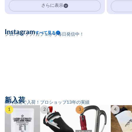
イマーの指を本気で鍛えるギア。
さらに表示
Instagram
すべて見る
ジム/ショップ/カフェから毎日発信中！
新入荷
国内最速で入荷！プロショップ13年の実績
1
2
3
4