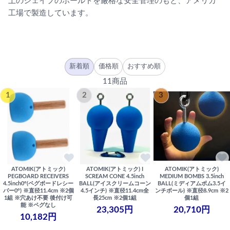
上のシェイプのホールドを厳格な安全管理のもと、アメリカ
工場で製造しています。
新着順
価格順
おすすめ順
11商品
1
2
3
ATOMIK(アトミック)
ATOMIK(アトミック) I
ATOMIK(アトミック)
PEGBOARD RECEIVERS
SCREAM CONE 4.5inch
MEDIUM BOMBS 3.5inch
4.5inch0°(ペグボードレシー
BALL(アイスクリームコーン
BALL(ミディアムボム3.5イ
バー0°) ※直径11.4cm ※2個
4.5インチ) ※直径11.4cm全
ンチボール) ※直径8.9cm ※2
1組 ※穴あけ不要 後付け可
長25cm ※2個1組
個1組
能 ※ペグなし
23,305円
20,710円
10,182円