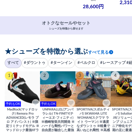
2,31
28,600円
オトクなセールやセット
シューズを特徴から探せます
★シューズを特徴から選ぶ
すべて見る
すべて
#ダウントゥ
#ターンイン
#ベルクロ
#レースアップ #
1
2
3
4
予約もOK
予約もOK
MadRock(マッドロッ
UNPARALLEL(アンパ
SPORTIVA(スポルティ
SPORTIVA
ク) Remora Pro
ラレル) TN-FINITY(テ
バ) SKWAMA LITE
バ) Solutio
ADVANCED(レモラ プ
ィーエヌ-フィニティ)
WOMAN(スクワマ ラ
JR(ソリュー
ロ アドバンスト) ※限
※楢崎智亜共同開発 ※
イト ウーマン) ※適度
ンプ ジュニア
定リミテッドモデル ※
ハードな剛性パワーと
なダウントゥ ※軽量で
ニア特化モデ
マッドロック最強XFラ
自由度が融合した最強
高いねじれ剛性 ※高感
期の足に最適