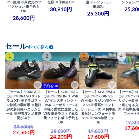
バー採用 ※異次元のフ
仕様 ※予約もOK
度FriXionソール
ンションバ
リクション ※予約も
※185g
30,910円
25,3
OK
25,300円
28,600円
セール
すべて見る
1
2
3
4
予約もOK
【セール】SCARPA(ス
【セール】SCARPA(ス
【セール】SCARPA(ス
【セール】SC
カルパ) DRAGO XT(ド
カルパ) INSTINCT VSR
カルパ) ORIGIN VS
カルパ) ORIG
ラゴ XT) ※ドラゴファ
LV(インスティンクト
WMN(オリジンVSウー
リジンVS) 
ン待望の最終形 ※超好
VSR ローボリューム)
マン) ※最高のエント
上達できる入
評の新開発ハニカムヒ
※軽く柔軟に進化した
リーシューズ ※初中級
ズ ※初中級
ール ※密着度と足裏感
VSR ※新ラストで異次
者向けコンフォートモ
フォート
覚が向上
元フィット感 ※予約も
デル ※2024年新モデ
19,8
OK
ル
28,600円
17,6
28,600円
19,800円
27,500円
24,200円
17,600円