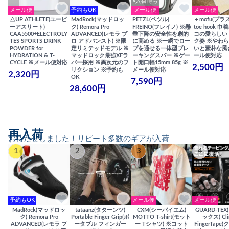
×入荷待ち
メール便
予約もOK
メール便
メール便
△UP ATHLETE(ユーピ
MadRock(マッドロッ
PETZL(ペツル)
＋mofu(プラ
ーアスリート)
ク) Remora Pro
FREINO(フレイノ) ※懸
toe hook 
CAA5500+ELECTROLY
ADVANCED(レモラ プ
垂下降の安全性を劇的
コの愛らしい
TES SPORTS DRINK
ロ アドバンスト) ※限
に高める ※一瞬でロー
ク姿 ※やわ
POWDER for
定リミテッドモデル ※
プを通せる一体型ブレ
いと素朴な風
HYDRATION & T-
マッドロック最強XFラ
ーキングスパー ※ゲー
ール便対応
CYCLE ※メール便対応
バー採用 ※異次元のフ
ト開口幅15mm 85g ※
2,500円
リクション ※予約も
メール便対応
2,320円
OK
7,590円
28,600円
再入荷
お待たせしました！リピート多数のギアが入荷
1
2
3
4
予約もOK
メール便
メール便
MadRock(マッドロッ
tataanz(タターンツ)
CXM(シーバイエム)
GUARD-TE
ク) Remora Pro
Portable Finger Grip(ポ
MOTTO T-shirt(モット
ックス) Cli
ADVANCED(レモラ プ
ータブル フィンガー
ー Tシャツ) ※コット
FingerTap