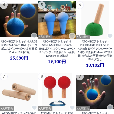
4
5
6
×入荷待ち
×入荷待ち
ATOMIK(アトミック) LARGE
ATOMIK(アトミック) I
ATOMIK(アトミック)
BOMBS 4.5inch BALL(ラージ
SCREAM CONE 3.5inch
PEGBOARD RECEIVERS
ボム4.5インチボール) ※直径
BALL(アイスクリームコーン
4.5inch 15°(ペグレシーバー
11.4cm ※2個1組
3.5インチ) ※直径8.9cm全長
15度) ※直径11.4cm ※2個1
12.06cm ※2個1組
組 ※穴あけ不要後付け可能
25,380円
※ペグなし
19,100円
10,182円
7
8
9
×入荷待ち
×入荷待ち
×入荷待ち
ATOMIK(アトミック) OAK
ATOMIK(アトミック) PEG
ATOMIK(アトミック)