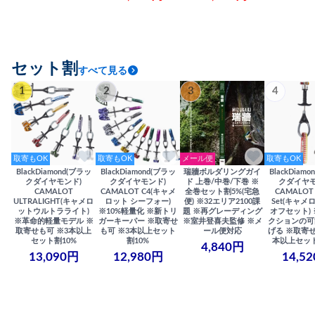
セット割
すべて見る
1
2
3
4
取寄もOK
取寄もOK
メール便
取寄もOK
BlackDiamond(ブラッ
BlackDiamond(ブラッ
瑞牆ボルダリングガイ
BlackDiam
クダイヤモンド)
クダイヤモンド)
ド 上巻/中巻/下巻 ※
クダイヤモ
CAMALOT
CAMALOT C4(キャメ
全巻セット割5%(宅急
CAMALOT 
ULTRALIGHT(キャメロ
ロット シーフォー)
便) ※32エリア2100課
Set(キャメロ
ットウルトラライト)
※10%軽量化 ※新トリ
題 ※再グレーディング
オフセット)
※革命的軽量モデル ※
ガーキーパー ※取寄せ
※室井登喜夫監修 ※メ
クションの可
取寄せも可 ※3本以上
も可 ※3本以上セット
ール便対応
げる ※取寄せ
セット割10%
割10%
本以上セット
4,840円
13,090円
12,980円
14,5