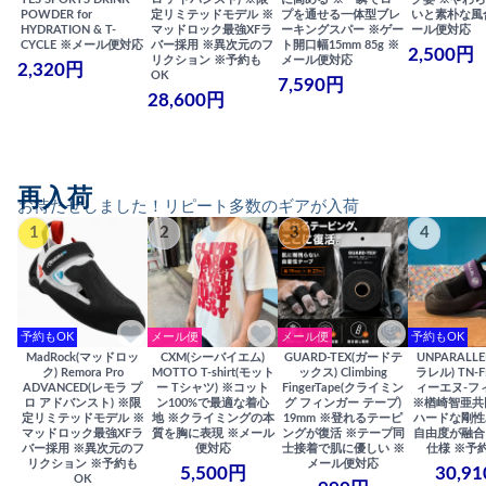
POWDER for
定リミテッドモデル ※
プを通せる一体型ブレ
いと素朴な風
HYDRATION & T-
マッドロック最強XFラ
ーキングスパー ※ゲー
ール便対応
CYCLE ※メール便対応
バー採用 ※異次元のフ
ト開口幅15mm 85g ※
2,500円
リクション ※予約も
メール便対応
2,320円
OK
7,590円
28,600円
再入荷
お待たせしました！リピート多数のギアが入荷
1
2
3
4
予約もOK
メール便
メール便
予約もOK
MadRock(マッドロッ
CXM(シーバイエム)
GUARD-TEX(ガードテ
UNPARALL
ク) Remora Pro
MOTTO T-shirt(モット
ックス) Climbing
ラレル) TN-F
ADVANCED(レモラ プ
ー Tシャツ) ※コット
FingerTape(クライミン
ィーエヌ-フ
ロ アドバンスト) ※限
ン100%で最適な着心
グ フィンガー テープ)
※楢崎智亜共
定リミテッドモデル ※
地 ※クライミングの本
19mm ※登れるテーピ
ハードな剛性
マッドロック最強XFラ
質を胸に表現 ※メール
ングが復活 ※テープ同
自由度が融合
バー採用 ※異次元のフ
便対応
士接着で肌に優しい ※
仕様 ※予
リクション ※予約も
メール便対応
5,500円
30,9
OK