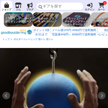
0
ショップ
ジム
ブログ
ログイン
カート
クライミングシューズ
チョーク ブラシ
クラッシュパッド
リードクラ
ボルダリングシューズ
チョークバッグ
ボルダリングマット
ロープクラ
ボルダーパッド
沢登
ポイント3倍
メール便199円 4980円で送料無料
初
8/31まで
宅急便498円～ 8980円で送料無料
+レビュ
トップ
ボルダートレーニング 指トレ 筋トレ