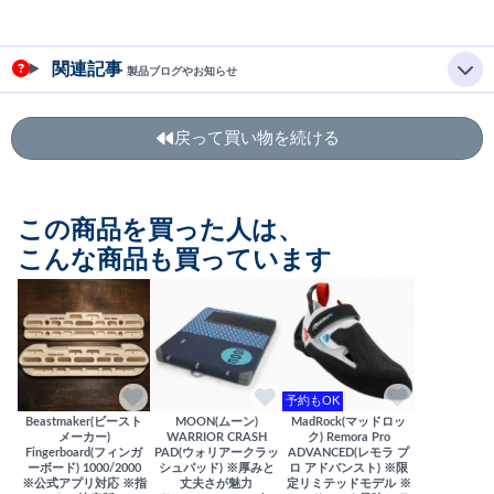
関連記事
製品ブログやお知らせ
戻って買い物を続ける
この商品を買った人は、
こんな商品も買っています
予約もOK
Beastmaker(ビースト
MOON(ムーン)
MadRock(マッドロッ
メーカー)
WARRIOR CRASH
ク) Remora Pro
Fingerboard(フィンガ
PAD(ウォリアークラッ
ADVANCED(レモラ プ
ーボード) 1000/2000
シュパッド) ※厚みと
ロ アドバンスト) ※限
※公式アプリ対応 ※指
丈夫さが魅力
定リミテッドモデル ※