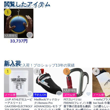
閲覧したアイテム
あなたが見た気になるギア
1
×入荷待ち
33,737円
新入荷
国内最速で入荷！プロショップ13年の実績
1
2
3
4
×入荷待ち
メール便
予約もOK
メール便
メール便
△UP ATHLETE(ユーピ
MadRock(マッドロッ
PETZL(ペツル)
＋mofu(プラ
ーアスリート)
ク) Remora Pro
FREINO(フレイノ) ※懸
toe hook 
CAA5500+ELECTROLY
ADVANCED(レモラ プ
垂下降の安全性を劇的
コの愛らしい
TES SPORTS DRINK
ロ アドバンスト) ※限
に高める ※一瞬でロー
ク姿 ※やわ