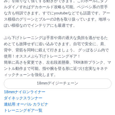
み」を限りなく強くする動きができます。このボールにダブ
ルダイノすればデカホールド攻略も可能。ペジペシ系の苦手
な方も特訓できます。すでにyoutubeなどでも話題です。アー
ス模様のグリーンとブルーの2色を取り扱っています。地球っ
ぽい模様なのでインテリアにも最適です。
ぶら下げトレーニングは手首や肩の過大な負担を逃がせるた
めとても故障せずに追い込みできます。自宅で安全に、肩、
背中、背筋を同時に鍛えて行きましょう。 グッぼるジム内で
使用！オススメぶら下げトレーニングギア！
簡単に高さを変更でき、左右段差懸垂、TRX体幹プランク、マ
ントル動作まで可能。指や腕を登る形に近づけ忠実なキネテ
ィックチェーンを強化します。
18mmデイジーチェーン
18mmナイロンライナー
ダイネックスランナー
連結用 オーバル カラビナ
トレーニングギア一覧