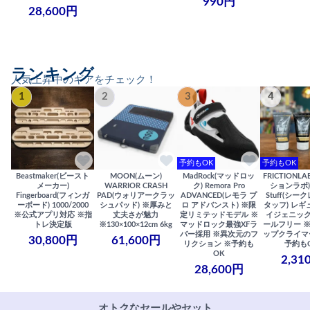
990円
28,600円
ランキング
人気上昇中のギアをチェック！
1
2
3
4
予約もOK
予約もOK
Beastmaker(ビースト
MOON(ムーン)
MadRock(マッドロッ
FRICTIONL
メーカー)
WARRIOR CRASH
ク) Remora Pro
ションラボ) S
Fingerboard(フィンガ
PAD(ウォリアークラッ
ADVANCED(レモラ プ
Stuff(シー
ーボード) 1000/2000
シュパッド) ※厚みと
ロ アドバンスト) ※限
タッフ) レギ
※公式アプリ対応 ※指
丈夫さが魅力
定リミテッドモデル ※
イジェニック
トレ決定版
※130×100×12cm 6kg
マッドロック最強XFラ
ールフリー 
バー採用 ※異次元のフ
ップクライマ
30,800円
61,600円
リクション ※予約も
予約も
OK
2,31
28,600円
オトクなセールやセット