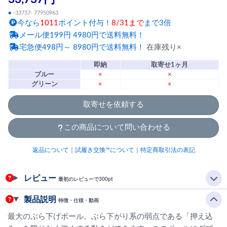
●
-33737- 77950963
今なら
1011
ポイント付与！
8/31まで
まで3倍
メール便199円 4980円で送料無料！
宅急便498円～ 8980円で送料無料！
在庫残り×
即納
取寄せ1ヶ月
ブルー
×
×
グリーン
×
×
取寄せを依頼する
この商品について問い合わせる
返品について
｜
試履き交換™について
｜
特定商取引法の表記
レビュー
最初のレビューで300pt
製品説明
特徴・仕様・動画
最大のぶら下げボール。ぶら下がり系の弱点である「押え込