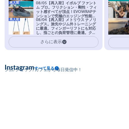
再入荷
08/05【再入荷】イボルブ ファント
ム プロ。フリクション・剛性・フィ
ット感すべてが頂点！EVOWRAPテ
ンションで究極のエッジング性能を
再入荷
08/04【再入荷】メトリウス ナノリ
実現。進化系ラバーEvo-74はTRAX
ングス。旅先やジム外トレーニング
を凌駕する粘着力で極小ホールドに
に最適。フィンガーリフトにも対応
安心感。
し、指ごとの負荷管理に最適。クラ
イマーの指を本気で鍛えるギア。
さらに表示
Instagram
すべて見る
ジム/ショップ/カフェから毎日発信中！