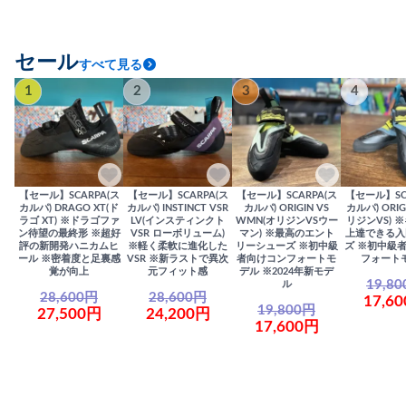
セール
すべて見る
1
2
3
4
【セール】SCARPA(ス
【セール】SCARPA(ス
【セール】SCARPA(ス
【セール】SC
カルパ) DRAGO XT(ド
カルパ) INSTINCT VSR
カルパ) ORIGIN VS
カルパ) ORIG
ラゴ XT) ※ドラゴファ
LV(インスティンクト
WMN(オリジンVSウー
リジンVS) 
ン待望の最終形 ※超好
VSR ローボリューム)
マン) ※最高のエント
上達できる入
評の新開発ハニカムヒ
※軽く柔軟に進化した
リーシューズ ※初中級
ズ ※初中級
ール ※密着度と足裏感
VSR ※新ラストで異次
者向けコンフォートモ
フォート
覚が向上
元フィット感
デル ※2024年新モデ
19,8
ル
28,600円
28,600円
17,6
19,800円
27,500円
24,200円
17,600円