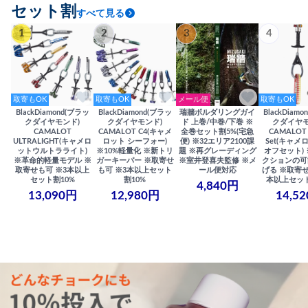
セット割
すべて見る
1
2
3
4
取寄もOK
取寄もOK
メール便
取寄もOK
BlackDiamond(ブラッ
BlackDiamond(ブラッ
瑞牆ボルダリングガイ
BlackDiam
クダイヤモンド)
クダイヤモンド)
ド 上巻/中巻/下巻 ※
クダイヤモ
CAMALOT
CAMALOT C4(キャメ
全巻セット割5%(宅急
CAMALOT 
ULTRALIGHT(キャメロ
ロット シーフォー)
便) ※32エリア2100課
Set(キャメロ
ットウルトラライト)
※10%軽量化 ※新トリ
題 ※再グレーディング
オフセット)
※革命的軽量モデル ※
ガーキーパー ※取寄せ
※室井登喜夫監修 ※メ
クションの可
取寄せも可 ※3本以上
も可 ※3本以上セット
ール便対応
げる ※取寄せ
セット割10%
割10%
本以上セット
4,840円
13,090円
12,980円
14,5