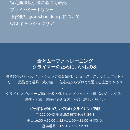
特定商法取引法に基づく表記
プライバシーポリシー
運営会社 gooodbouldering について
OGPキャッシュクリア
岩とムーブとトレーニング
クライマーのためにいいものを
滋賀発のジム・カフェ・ショップ複合空間。チョーク・クラッシュパッド・
リード用品まで道具一式が揃う。初心者からプロまで通える上達できるジ
ム。
クライミングシューズ国内最多・極上エスプレッソ・上達ボルダリング壁。
自然・挑戦・冒険が好きな方、ぜひお越しください
グッぼる ボルダリングCafe クライミング通販
〒522-0043 滋賀県彦根市小泉町34-8
平日16:00～23:00 土日祝11:00～21:00 月曜定休
登録番号：T6810453874100