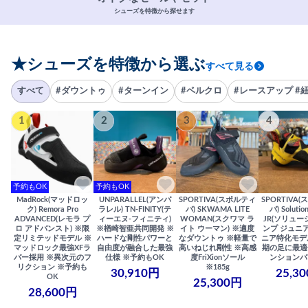
シューズを特徴から探せます
★シューズを特徴から選ぶ
すべて見る
すべて
#ダウントゥ
#ターンイン
#ベルクロ
#レースアップ #
1
2
3
4
予約もOK
予約もOK
MadRock(マッドロッ
UNPARALLEL(アンパ
SPORTIVA(スポルティ
SPORTIVA
ク) Remora Pro
ラレル) TN-FINITY(テ
バ) SKWAMA LITE
バ) Solutio
ADVANCED(レモラ プ
ィーエヌ-フィニティ)
WOMAN(スクワマ ラ
JR(ソリュー
ロ アドバンスト) ※限
※楢崎智亜共同開発 ※
イト ウーマン) ※適度
ンプ ジュニア
定リミテッドモデル ※
ハードな剛性パワーと
なダウントゥ ※軽量で
ニア特化モデ
マッドロック最強XFラ
自由度が融合した最強
高いねじれ剛性 ※高感
期の足に最適
バー採用 ※異次元のフ
仕様 ※予約もOK
度FriXionソール
ンションバ
リクション ※予約も
※185g
30,910円
25,3
OK
25,300円
28,600円