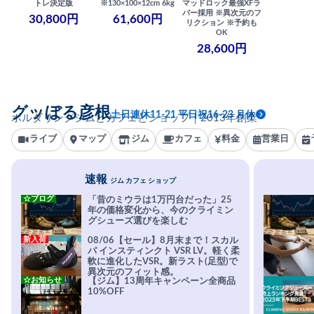
トレ決定版
※130×100×12cm 6kg
マッドロック最強XFラ
バー採用 ※異次元のフ
30,800円
61,600円
リクション ※予約も
OK
28,600円
グッぼる彦根
土日連休11-21 平日祝16-23 月休
ボルダリングジムとカフェとショップ｜2013年創業
ライブ
マップ
ジム
カフェ
料金
営業日
速報
ジム カフェ ショップ
☆ブログ
「昔のミウラは1万円台だった」25
年の価格変化から、今のクライミン
グシューズ選びを楽しむ
新入荷
08/06【セール】8月末まで！スカル
パ インスティンクト VSR LV。軽く柔
軟に進化したVSR。新ラスト(足型)で
異次元のフィット感。
☆お知らせ
【ジム】13周年キャンペーン全商品
10%OFF