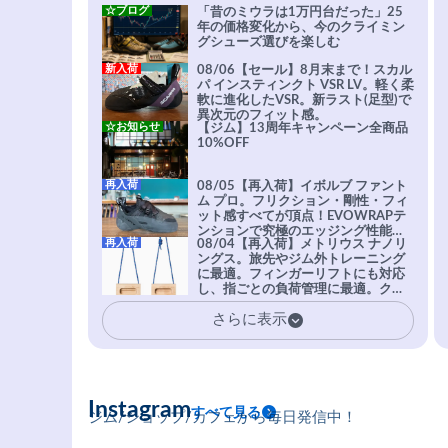
☆ブログ
「昔のミウラは1万円台だった」25
年の価格変化から、今のクライミン
グシューズ選びを楽しむ
新入荷
08/06【セール】8月末まで！スカル
パ インスティンクト VSR LV。軽く柔
軟に進化したVSR。新ラスト(足型)で
異次元のフィット感。
☆お知らせ
【ジム】13周年キャンペーン全商品
10%OFF
再入荷
08/05【再入荷】イボルブ ファント
ム プロ。フリクション・剛性・フィ
ット感すべてが頂点！EVOWRAPテ
ンションで究極のエッジング性能を
再入荷
08/04【再入荷】メトリウス ナノリ
実現。進化系ラバーEvo-74はTRAX
ングス。旅先やジム外トレーニング
を凌駕する粘着力で極小ホールドに
に最適。フィンガーリフトにも対応
安心感。
し、指ごとの負荷管理に最適。クラ
イマーの指を本気で鍛えるギア。
さらに表示
Instagram
すべて見る
ジム/ショップ/カフェから毎日発信中！