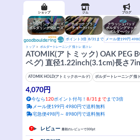
ショップ
ジム
ブログ
クライミングシューズ
チョーク ブラシ
クラッシュパッド
ボルダリングシューズ
チョークバッグ
ボルダリングマット
ボルダーパッド
ポイント3倍
8/31まで
メール便199円 49
トップ
ボルダートレーニング 指トレ 筋トレ
ATOMIK(アトミック) OAK PEG
ペグ) 直径1.22inch(3.1cm)長さ7i
ATOMIK HOLD(アトミックホールド)
ボルダートレーニング 指ト
4,070円
今なら
120
ポイント付与！
8/31まで
まで3倍
メール便199円 4980円で送料無料
宅急便498円～ 8980円で送料無料
レビュー
最初のレビューで300pt