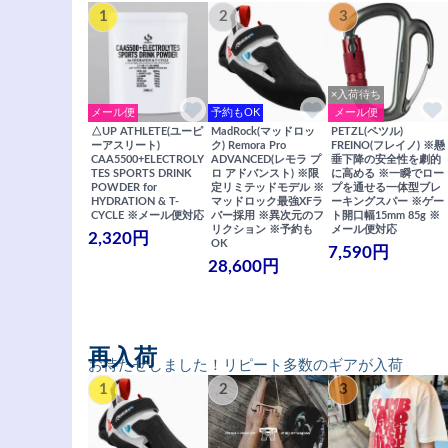
1
2
3
×入荷待ち
メール便
予約もOK
メール便
△UP ATHLETE(ユーピ
MadRock(マッドロッ
PETZL(ペツル)
ーアスリート)
ク) Remora Pro
FREINO(フレイノ) ※懸
CAA5500+ELECTROLY
ADVANCED(レモラ プ
垂下降の安全性を劇的
TES SPORTS DRINK
ロ アドバンスト) ※限
に高める ※一瞬でロー
POWDER for
定リミテッドモデル ※
プを通せる一体型ブレ
HYDRATION & T-
マッドロック最強XFラ
ーキングスパー ※ゲー
CYCLE ※メール便対応
バー採用 ※異次元のフ
ト開口幅15mm 85g ※
リクション ※予約も
メール便対応
2,320円
OK
7,590円
28,600円
再入荷
お待たせしました！リピート多数のギアが入荷
1
2
3