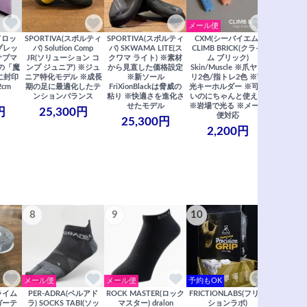
メール便
ドロッ
SPORTIVA(スポルティ
SPORTIVA(スポルティ
CXM(シーバイエム)
SoiLL(ソイ
リプレッ
バ) Solution Comp
バ) SKWAMA LITE(ス
CLIMB BRICK(クライ
Boulde
サブマ
JR(ソリューション コ
クワマ ライト) ※素材
ム ブリック)
クボルダー1
の「魔
ンプ ジュニア) ※ジュ
から見直した価格設定
Skin/Muscle ※爪ヤス
Boris
に封印
ニア特化モデル ※成長
※新ソール
リ2色/指トレ2色 ※蓄
Saberi×F
2cm
期の足に最適化したテ
FriXionBlackは脅威の
光キーホルダー ※可愛
コラ
ンションバランス
粘り ※快適さを進化さ
いのにちゃんと使える
29,
せたモデル
※岩場で光る ※メール
円
25,300円
便対応
25,300円
2,200円
8
9
10
11
メール便
メール便
予約もOK
メール便
クライム
PER-ADRA(ペルアド
ROCK MASTER(ロック
FRICTIONLABS(フリク
笠置山ク
ガーテ
ラ) SOCKS TABI(ソッ
マスター) dralon
ションラボ)
リアガイド