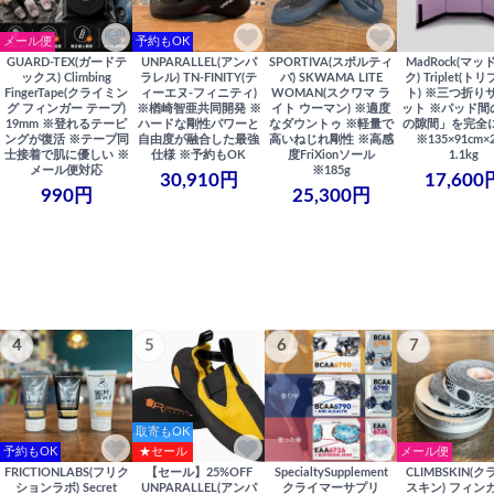
メール便
予約もOK
GUARD-TEX(ガードテ
UNPARALLEL(アンパ
SPORTIVA(スポルティ
MadRock(マッ
ックス) Climbing
ラレル) TN-FINITY(テ
バ) SKWAMA LITE
ク) Triplet(ト
FingerTape(クライミン
ィーエヌ-フィニティ)
WOMAN(スクワマ ラ
ト) ※三つ折り
グ フィンガー テープ)
※楢崎智亜共同開発 ※
イト ウーマン) ※適度
ット ※パッド間
19mm ※登れるテーピ
ハードな剛性パワーと
なダウントゥ ※軽量で
の隙間」を完全
ングが復活 ※テープ同
自由度が融合した最強
高いねじれ剛性 ※高感
※135×91cm×
士接着で肌に優しい ※
仕様 ※予約もOK
度FriXionソール
1.1kg
メール便対応
※185g
30,910円
17,600
990円
25,300円
4
5
6
7
取寄もOK
予約もOK
★セール
メール便
FRICTIONLABS(フリク
【セール】25%OFF
SpecialtySupplement
CLIMBSKIN(
ションラボ) Secret
UNPARALLEL(アンパ
クライマーサプリ
スキン) フィン