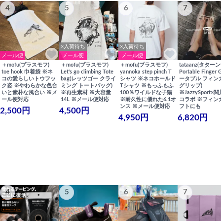
4
5
6
7
×入荷待ち
×入荷待ち
メール便
メール便
メール便
＋mofu(プラスモフ)
＋mofu(プラスモフ)
＋mofu(プラスモフ)
tataanz(タターン
toe hook 巾着袋 ※ネ
Let's go climbing Tote
yannoka step pinch T
Portable Finger 
コの愛らしいトウフッ
bag(レッツゴー クライ
シャツ ※ネコホールド
ータブル フィン
ク姿 ※やわらかな色合
ミング トートバッグ)
Tシャツ ※もっふもふ
グリップ)
いと素朴な風合い ※メ
※再生素材 ※大容量
100％ワイルドな子猫
※JazzySport
ール便対応
14L ※メール便対応
※耐久性に優れた6.1オ
コラボ ※フィン
ンス ※メール便対応
フトにも
2,500円
4,500円
4,950円
6,820円
4
5
6
7