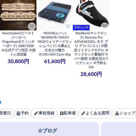
予約もOK
Beastmaker(ビースト
MOON(ムーン)
MadRock(マッドロッ
メーカー)
WARRIOR CRASH
ク) Remora Pro
Fingerboard(フィンガ
PAD(ウォリアークラッ
ADVANCED(レモラ プ
ーボード) 1000/2000
シュパッド) ※厚みと
ロ アドバンスト) ※限
※公式アプリ対応 ※指
丈夫さが魅力
定リミテッドモデル ※
トレ決定版
※130×100×12cm 6kg
マッドロック最強XFラ
バー採用 ※異次元のフ
30,800円
61,600円
リクション ※予約も
OK
28,600円
営業日
予約
事前登録
駐車場
よくある質問
ショップ
☆ブログ