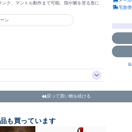
メール
ランク、マントル動作まで可能。指や腕を登る形に
宅急便
ェーン
返
戻って買い物を続ける
商品も買っています