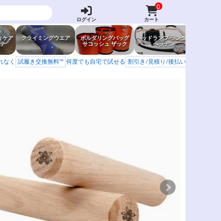
0
ログイン
カート
ィケア
クライミングウエア
ボルダリングバッグ
ヘッドランプ ランタン
防虫グッ
テ
サコッシュ ザック
ヘッデン
岩場ア
もれなく
試履き交換無料™
何度でも自宅で試せる
割引き/見積り/後払い
学校 山岳会