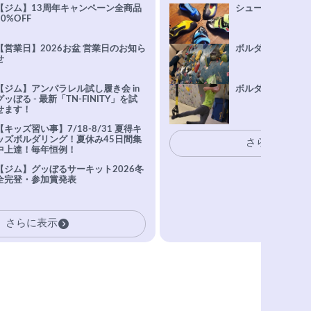
【ジム】13周年キャンペーン全商品
シューズ選びFAQ
10%OFF
【営業日】2026お盆 営業日のお知ら
ボルダリング上達Q
せ
【ジム】アンパラレル試し履き会 in
ボルダリングトレ
グッぼる - 最新「TN-FINITY」を試
せます！
【キッズ習い事】7/18-8/31 夏得キ
ッズボルダリング！夏休み45日間集
さらに表示
中上達！毎年恒例！
【ジム】グッぼるサーキット2026冬
全完登・参加賞発表
さらに表示