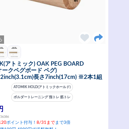
ち
K(アトミック) OAK PEG BOARD
(オークペグボード ペグ)
2inch(3.1cm)長さ7inch(17cm) ※2本1組
ATOMIK HOLD(アトミックホールド)
ボルダートレーニング 指トレ 筋トレ
円
736386
120
ポイント付与！
8/31まで
まで3倍