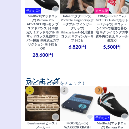
予約もOK
メール便
MadRock(マッドロッ
tataanz(タターンツ)
CXM(シーバイエム)
ク) Remora Pro
Portable Finger Grip(ポ
MOTTO T-shirt(モット
ADVANCED(レモラ プ
ータブル フィンガー
ー Tシャツ) ※コット
ロ アドバンスト) ※限
グリップ)
ン100%で最適な着心
定リミテッドモデル ※
※JazzySport×関川愛音
地 ※クライミングの本
マッドロック最強XFラ
コラボ ※フィンガーリ
質を胸に表現 ※メール
バー採用 ※異次元のフ
フトにも
便対応
リクション ※予約も
6,820円
5,500円
OK
28,600円
ランキング
人気上昇中のギアをチェック！
1
2
3
予約もOK
Beastmaker(ビースト
MOON(ムーン)
MadRock(マッドロッ
メーカー)
WARRIOR CRASH
ク) Remora Pro