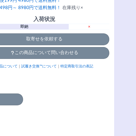
便199円 4980円で送料無料！
498円～ 8980円で送料無料！
在庫残り×
入荷状況
即納
×
取寄せを依頼する
この商品について問い合わせる
品について
｜
試履き交換™について
｜
特定商取引法の表記