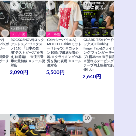
8
9
10
11
×入荷待ち
メール便
メール便
メール便
ツ)
ROCK&SNOW(ロック
CXM(シーバイエム)
GUARD-TEX(ガードテ
GUARD-
Grip(ポ
アンドスノー/ロクス
MOTTO T-shirt(モット
ックス) Climbing
ックス) Cli
ガー
ノ) 110 「日本の岩
ー Tシャツ) ※コット
Finger Tape(クライミ
FingerT
場“テストピース”を考
ン100%で最適な着心
ング フィンガー テー
グ フィン
×関川愛音
える(前編)」 ※渓谷登
地 ※クライミングの本
プ) 幅38mm ※手首用
19mm 
ガーリ
攀の最前線 ※メール便
質を胸に表現 ※メール
※登れるテーピング ※
ングが復活
対応
便対応
テープ同士接着で肌に
士接着で肌
優しい
メール便
2,090円
5,500円
2,640円
990円
8
9
10
11