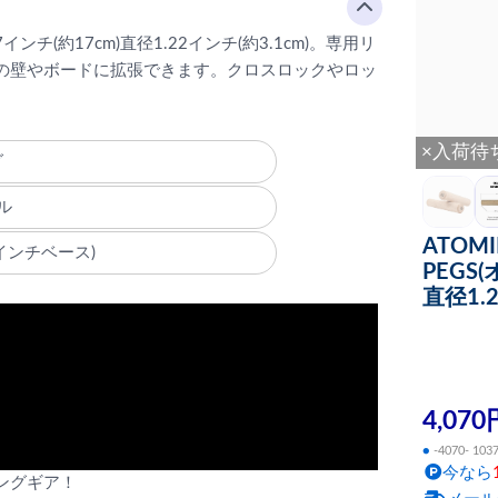
約17cm)直径1.22インチ(約3.1cm)。専用リ
の壁やボードに拡張できます。クロスロックやロッ
×入荷待
グ
ル
ATOMI
インチベース)
PEGS
直径1.2
4,070
●
-4070- 103
今なら
ングギア！