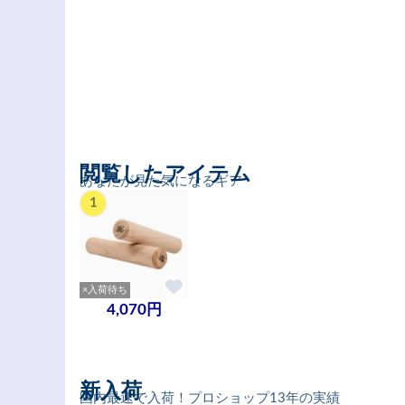
閲覧したアイテム
あなたが見た気になるギア
1
×入荷待ち
4,070円
新入荷
国内最速で入荷！プロショップ13年の実績