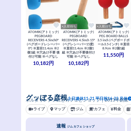
×入荷待ち
×入荷待ち
ATOMIK(アトミック)
ATOMIK(アトミック)
ATOMIK(アトミック)
PEGBOARD
PEGBOARD
PEG BOARD BALLS
RECEIVERS 4.5inch0°
RECEIVERS 4.5inch 15°
3.5 inch (ペグボードボ
(ペグボードレシーバー
(ペグレシーバー15度)
ール3.5インチ) ※直径
0°) ※直径11.4cm ※2
※直径11.4cm ※2個1
8.9cm ※2個1組
個1組 ※穴あけ不要 後
組 ※穴あけ不要後付け
11,550円
付け可能 ※ペグなし
可能 ※ペグなし
10,182円
10,182円
グッぼる彦根
土日連休11-21 平日祝16-23 月休
ボルダリングジムとカフェとショップ｜2013年創業
ライブ
マップ
ジム
カフェ
料金
速報
ジム カフェ ショップ