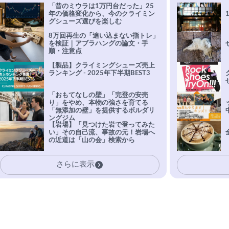
「昔のミウラは1万円台だった」25
年の価格変化から、今のクライミン
グシューズ選びを楽しむ
8万回再生の「追い込まない指トレ」
を検証｜アブラハングの論文・手
順・注意点
【製品】クライミングシューズ売上
ランキング - 2025年下半期BEST3
「おもてなしの壁」「完登の安売
り」をやめ、本物の強さを育てる
「無添加の壁」を提供するボルダリ
ングジム
【岩場】「見つけた岩で登ってみた
い」その自己流、事故の元！岩場へ
の近道は「山の会」検索から
さらに表示