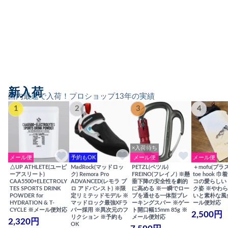
新入荷
国内最速で入荷！プロショップ13年の実績
1
2
3
4
×入荷待ち
メール便
予約もOK
メール便
メール便
△UP ATHLETE(ユーピ
MadRock(マッドロッ
PETZL(ペツル)
＋mofu(プラ
ーアスリート)
ク) Remora Pro
FREINO(フレイノ) ※懸
toe hook 
CAA5500+ELECTROLY
ADVANCED(レモラ プ
垂下降の安全性を劇的
コの愛らしい
TES SPORTS DRINK
ロ アドバンスト) ※限
に高める ※一瞬でロー
ク姿 ※やわ
POWDER for
定リミテッドモデル ※
プを通せる一体型ブレ
いと素朴な風
HYDRATION & T-
マッドロック最強XFラ
ーキングスパー ※ゲー
ール便対応
CYCLE ※メール便対応
バー採用 ※異次元のフ
ト開口幅15mm 85g ※
2,500円
リクション ※予約も
メール便対応
2,320円
OK