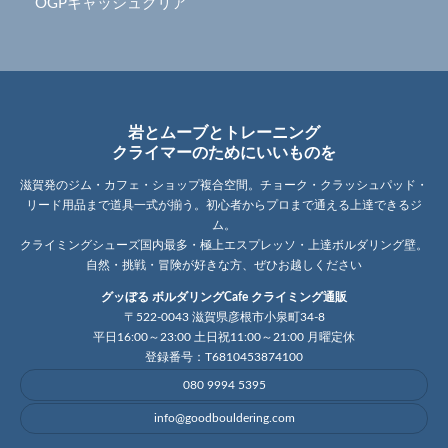
OGPキャッシュクリア
岩とムーブとトレーニング
クライマーのためにいいものを
滋賀発のジム・カフェ・ショップ複合空間。チョーク・クラッシュパッド・
リード用品まで道具一式が揃う。初心者からプロまで通える上達できるジ
ム。
クライミングシューズ国内最多・極上エスプレッソ・上達ボルダリング壁。
自然・挑戦・冒険が好きな方、ぜひお越しください
グッぼる ボルダリングCafe クライミング通販
〒522-0043 滋賀県彦根市小泉町34-8
平日16:00～23:00 土日祝11:00～21:00 月曜定休
登録番号：T6810453874100
080 9994 5395
info@goodbouldering.com