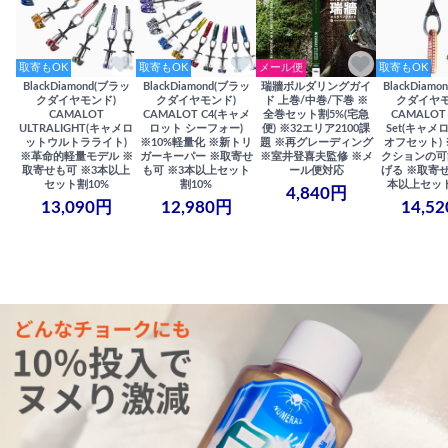
取寄もOK
取寄もOK
メール便
取寄もOK
BlackDiamond(ブラッ
BlackDiamond(ブラッ
瑞牆ボルダリングガイ
BlackDiam
クダイヤモンド)
クダイヤモンド)
ド 上巻/中巻/下巻 ※
クダイヤモ
CAMALOT
CAMALOT C4(キャメ
全巻セット割5%(宅急
CAMALOT 
ULTRALIGHT(キャメロ
ロット シーフォー)
便) ※32エリア2100課
Set(キャメロ
ットウルトラライト)
※10%軽量化 ※新トリ
題 ※再グレーディング
オフセット)
※革命的軽量モデル ※
ガーキーパー ※取寄せ
※室井登喜夫監修 ※メ
クションの可
取寄せも可 ※3本以上
も可 ※3本以上セット
ール便対応
げる ※取寄せ
セット割10%
割10%
本以上セット
4,840円
13,090円
12,980円
14,5