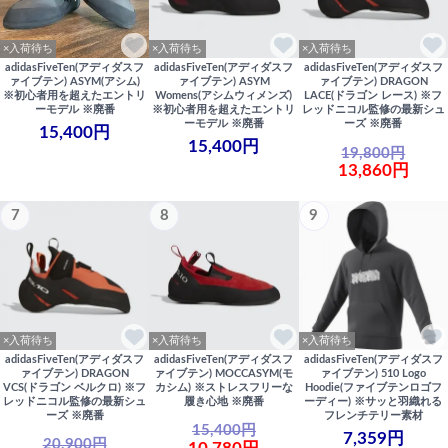
×入荷待ち
×入荷待ち
×入荷待ち
adidasFiveTen(アディダスフ
adidasFiveTen(アディダスフ
adidasFiveTen(アディダスフ
ァイブテン) ASYM(アシム)
ァイブテン) ASYM
ァイブテン) DRAGON
※初心者用を超えたエントリ
Womens(アシムウィメンズ)
LACE(ドラゴン レース) ※フ
ーモデル ※廃番
※初心者用を超えたエントリ
レッドニコル監修の最新シュ
ーモデル ※廃番
ーズ ※廃番
15,400円
15,400円
19,800円
13,860円
7
8
9
×入荷待ち
×入荷待ち
×入荷待ち
adidasFiveTen(アディダスフ
adidasFiveTen(アディダスフ
adidasFiveTen(アディダスフ
ァイブテン) DRAGON
ァイブテン) MOCCASYM(モ
ァイブテン) 510 Logo
VCS(ドラゴン ベルクロ) ※フ
カシム) ※ストレスフリーな
Hoodie(ファイブテンロゴフ
レッドニコル監修の最新シュ
履き心地 ※廃番
ーディー) ※サッと羽織れる
ーズ ※廃番
フレンチテリー素材
15,400円
7,359円
20,900円