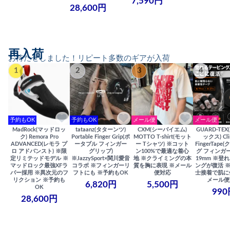
7,590円
28,600円
再入荷
お待たせしました！リピート多数のギアが入荷
1
2
3
4
予約もOK
予約もOK
メール便
メール便
MadRock(マッドロッ
tataanz(タターンツ)
CXM(シーバイエム)
GUARD-TE
ク) Remora Pro
Portable Finger Grip(ポ
MOTTO T-shirt(モット
ックス) Cli
ADVANCED(レモラ プ
ータブル フィンガー
ー Tシャツ) ※コット
FingerTap
ロ アドバンスト) ※限
グリップ)
ン100%で最適な着心
グ フィンガー
定リミテッドモデル ※
※JazzySport×関川愛音
地 ※クライミングの本
19mm ※登
マッドロック最強XFラ
コラボ ※フィンガーリ
質を胸に表現 ※メール
ングが復活 
バー採用 ※異次元のフ
フトにも ※予約もOK
便対応
士接着で肌に
リクション ※予約も
メール便
6,820円
5,500円
OK
990
28,600円