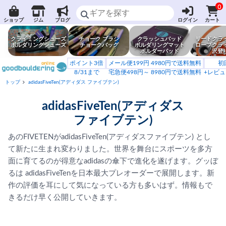
0
ショップ
ジム
ブログ
ログイン
カート
クライミングシューズ
チョーク ブラシ
クラッシュパッド
リードクラ
ボルダリングシューズ
チョークバッグ
ボルダリングマット
ロープクラ
ボルダーパッド
沢登
ポイント3倍
メール便199円 4980円で送料無料
初
8/31まで
宅急便498円～ 8980円で送料無料
+レビュ
トップ
adidasFiveTen(アディダス ファイブテン)
adidasFiveTen(アディダス
ファイブテン)
あのFIVETENがadidasFiveTen(アディダスファイブテン) とし
て新たに生まれ変わりました。世界を舞台にスポーツを多方
面に育てるのが得意なadidasの傘下で進化を遂げます。グッぼ
るは adidasFiveTenを日本最大プレオーダーで展開します。新
作の評価を耳にして気になっている方も多いはず。情報もで
きるだけ早く公開していきます。