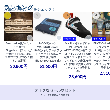
ランキング
人気上昇中のギアをチェック！
1
2
3
4
予約もOK
予約もOK
Beastmaker(ビースト
MOON(ムーン)
MadRock(マッドロッ
FRICTIONL
メーカー)
WARRIOR CRASH
ク) Remora Pro
ションラボ) S
Fingerboard(フィンガ
PAD(ウォリアークラッ
ADVANCED(レモラ プ
Stuff(シー
ーボード) 1000/2000
シュパッド) ※厚みと
ロ アドバンスト) ※限
タッフ) レギ
※公式アプリ対応 ※指
丈夫さが魅力
定リミテッドモデル ※
イジェニック
トレ決定版
※130×100×12cm 6kg
マッドロック最強XFラ
ールフリー 
バー採用 ※異次元のフ
ップクライマ
30,800円
61,600円
リクション ※予約も
予約も
OK
2,31
28,600円
オトクなセールやセット
シューズを特徴から探せます