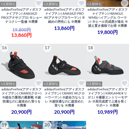
×入荷待ち
×入荷待ち
×入荷待ち
adidasFiveTen(アディダスフ
adidasFiveTen(アディダスフ
adidasFiveTen(アディダスフ
ァイブテン) ANASAZI
ァイブテン) ANASAZI PRO
ァイブテン) HIANGLE
PRO(アナサジプロ) ※ショー
W(アナサジプロウーマン) ※
WMS(ハイアングル ウーマ
ナコクシー監修 ※廃番
細めの男性にも ※廃番
ン) ※ヒール完成度が進化 ※
据え置き価格でお得 ※廃番
13,860円
19,800円
19,800円
13,860円
16
17
18
×入荷待ち
×入荷待ち
×入荷待ち
adidasFiveTen(アディダスフ
adidasFiveTen(アディダスフ
adidasFiveTen(アディダスフ
ァイブテン) CRAWE(クロー)
ァイブテン) CRAWE W(クロ
ァイブテン) KIRIGAMI(キリ
※総合力重視の最新靴 ※超
ーウーマン) ※総合力ならコ
ガミ) ※最新エントリーモデ
快適なのに超攻めた登りを
レ ※超快適なのに超攻めた
ル ※高完成度で上達を長く
※廃番
登りを ※廃番
サポート ※廃番
20,900円
20,900円
10,989円
19
20