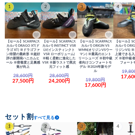
1
2
3
4
【セール】SCARPA(ス
【セール】SCARPA(ス
【セール】SCARPA(ス
【セール】SC
カルパ) DRAGO XT(ド
カルパ) INSTINCT VSR
カルパ) ORIGIN VS
カルパ) ORIG
ラゴ XT) ※ドラゴファ
LV(インスティンクト
WMN(オリジンVSウー
リジンVS) 
ン待望の最終形 ※超好
VSR ローボリューム)
マン) ※最高のエント
上達できる入
評の新開発ハニカムヒ
※軽く柔軟に進化した
リーシューズ ※初中級
ズ ※初中級
ール ※密着度と足裏感
VSR ※新ラストで異次
者向けコンフォートモ
フォート
覚が向上
元フィット感
デル ※2024年新モデ
19,8
ル
28,600円
28,600円
17,6
19,800円
27,500円
24,200円
17,600円
セット割
すべて見る
1
2
3
4