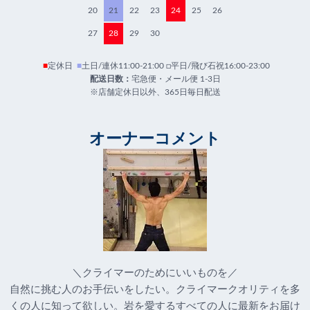
20
21
22
23
24
25
26
27
28
29
30
■
定休日
■
土日/連休11:00-21:00 □平日/飛び石祝16:00-23:00
配送日数：
宅急便・メール便 1-3日
※店舗定休日以外、365日毎日配送
オーナーコメント
＼クライマーのためにいいものを／
自然に挑む人のお手伝いをしたい。クライマークオリティを多
くの人に知って欲しい。岩を愛するすべての人に最新をお届け