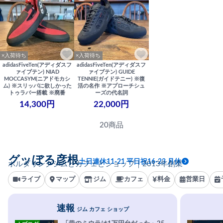
×入荷待ち
×入荷待ち
adidasFiveTen(アディダスフ
adidasFiveTen(アディダスフ
ァイブテン) NIAD
ァイブテン) GUIDE
MOCCASYM(ニアドモカシ
TENNIE(ガイドテニー) ※復
ム) ※スリッパに欲しかった
活の名作 ※アプローチシュ
トゥラバー搭載 ※廃番
ーズの代名詞
14,300円
22,000円
20商品
グッぼる彦根
土日連休11-21 平日祝16-23 月休
ボルダリングジムとカフェとショップ｜2013年創業
ライブ
マップ
ジム
カフェ
料金
営業日
速報
ジム カフェ ショップ