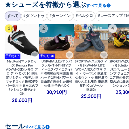
★シューズを特徴から選ぶ
すべて見る
すべて
#ダウントゥ
#ターンイン
#ベルクロ
#レースアップ #
1
2
3
4
予約もOK
予約もOK
MadRock(マッドロッ
UNPARALLEL(アンパ
SPORTIVA(スポルティ
SPORTIVA
ク) Remora Pro
ラレル) TN-FINITY(テ
バ) SKWAMA LITE
バ) Solutio
ADVANCED(レモラ プ
ィーエヌ-フィニティ)
WOMAN(スクワマ ラ
JR(ソリュー
ロ アドバンスト) ※限
※楢崎智亜共同開発 ※
イト ウーマン) ※適度
ンプ ジュニア
定リミテッドモデル ※
ハードな剛性パワーと
なダウントゥ ※軽量で
ニア特化モデ
マッドロック最強XFラ
自由度が融合した最強
高いねじれ剛性 ※高感
期の足に最適
バー採用 ※異次元のフ
仕様 ※予約もOK
度FriXionソール
ンションバ
リクション ※予約も
※185g
30,910円
25,3
OK
25,300円
28,600円
セール
すべて見る