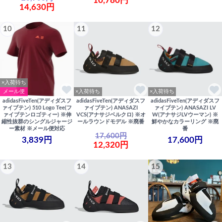
10,780円
14,630円
10
11
12
×入荷待ち
メール便
×入荷待ち
×入荷待ち
adidasFiveTen(アディダスフ
adidasFiveTen(アディダスフ
adidasFiveTen(アディダスフ
ァイブテン) 510 Logo Tee(フ
ァイブテン) ANASAZI
ァイブテン) ANASAZI LV
ァイブテンロゴティー) ※伸
VCS(アナサジベルクロ) ※オ
W(アナサジLVウーマン) ※
縮性抜群のシングルジャージ
ールラウンドモデル ※廃番
鮮やかなカラーリング ※廃
ー素材 ※メール便対応
番
17,600円
3,839円
17,600円
12,320円
13
14
15