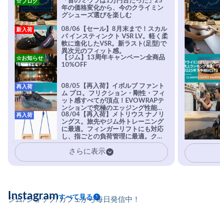
「昔のミウラは1万円台だった」25
☆ブログ
年の価格変化から、今のクライミン
グシューズ選びを楽しむ
08/06【セール】8月末まで！スカル
新入荷
パ インスティンクト VSR LV。軽く柔
軟に進化したVSR。新ラスト(足型)で
異次元のフィット感。
【ジム】13周年キャンペーン全商品
☆お知らせ
10%OFF
08/05【再入荷】イボルブ ファント
再入荷
ム プロ。フリクション・剛性・フィ
ット感すべてが頂点！EVOWRAPテ
ンションで究極のエッジング性能を
08/04【再入荷】メトリウス ナノリ
再入荷
実現。進化系ラバーEvo-74はTRAX
ングス。旅先やジム外トレーニング
を凌駕する粘着力で極小ホールドに
に最適。フィンガーリフトにも対応
安心感。
し、指ごとの負荷管理に最適。クラ
イマーの指を本気で鍛えるギア。
さらに表示
Instagram
すべて見る
ジム/ショップ/カフェから毎日発信中！