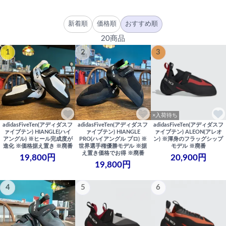
新着順
価格順
おすすめ順
20商品
1
2
3
×入荷待ち
adidasFiveTen(アディダスフ
adidasFiveTen(アディダスフ
adidasFiveTen(アディダスフ
ァイブテン) HIANGLE(ハイ
ァイブテン) HIANGLE
ァイブテン) ALEON(アレオ
アングル) ※ヒール完成度が
PRO(ハイアングル プロ) ※
ン) ※渾身のフラッグシップ
進化 ※価格据え置き ※廃番
世界選手権優勝モデル ※据
モデル ※廃番
え置き価格でお得 ※廃番
19,800円
20,900円
19,800円
4
5
6