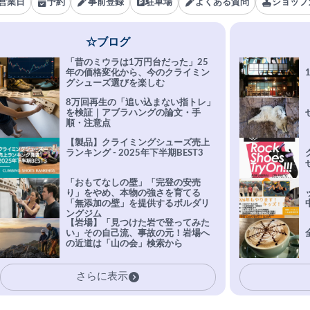
営業日
予約
事前登録
駐車場
よくある質問
ショップ
☆ブログ
「昔のミウラは1万円台だった」25
年の価格変化から、今のクライミン
グシューズ選びを楽しむ
8万回再生の「追い込まない指トレ」
を検証｜アブラハングの論文・手
順・注意点
【製品】クライミングシューズ売上
ランキング - 2025年下半期BEST3
「おもてなしの壁」「完登の安売
り」をやめ、本物の強さを育てる
「無添加の壁」を提供するボルダリ
ングジム
【岩場】「見つけた岩で登ってみた
い」その自己流、事故の元！岩場へ
の近道は「山の会」検索から
さらに表示