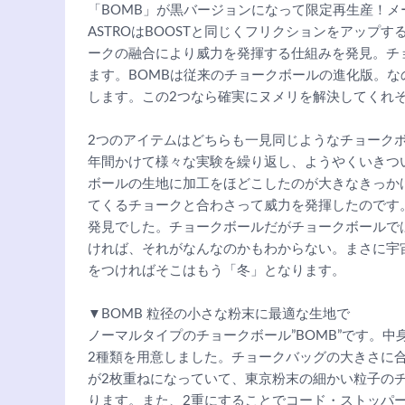
「BOMB」が黒バージョンになって限定再生産！
ASTROはBOOSTと同じくフリクションをアップ
ークの融合により威力を発揮する仕組みを発見。チ
ます。BOMBは従来のチョークボールの進化版。
します。この2つなら確実にヌメリを解決してくれ
2つのアイテムはどちらも一見同じようなチョークボ
年間かけて様々な実験を繰り返し、ようやくいきつ
ボールの生地に加工をほどこしたのが大きなきっか
てくるチョークと合わさって威力を発揮したのです
発見でした。チョークボールだがチョークボールで
ければ、それがなんなのかもわからない。まさに宇宙
をつければそこはもう「冬」となります。
▼BOMB 粒径の小さな粉末に最適な生地で
ノーマルタイプのチョークボール”BOMB”です。中
2種類を用意しました。チョークバッグの大きさに合
が2枚重ねになっていて、東京粉末の細かい粒子の
ります。また、2重にすることでコード・ストッパ