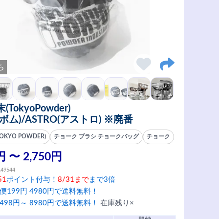
ち
TokyoPowder)
(ボム)/ASTRO(アストロ) ※廃番
KYO POWDER)
チョーク ブラシ チョークバッグ
チョーク
円 〜 2,750円
149544
51
ポイント付与！
8/31まで
まで3倍
便199円 4980円で送料無料！
498円～ 8980円で送料無料！
在庫残り×