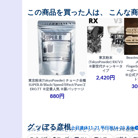
この商品を買った人は、 こんな
東京粉末
Beast
(TokyoPowder) RX/V3
※新世代チャンキータ
Finge
イプ
ーボード)
※公式ア
2,420円
ト
東京粉末(TokyoPowder) チョーク全種
SUPER.B/Black/Speed/Effect/Pure/Z
30
ERO.TT ※定番人気 ※新パッケージ
880円
グッぼる彦根
土日連休11-21 平日祝16-23 月休
ボルダリングジムとカフェとショップ｜2013年創業