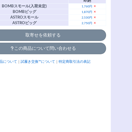
即納
BOMBスモール(入荷未定)
×
1,760円
BOMBビッグ
×
1,870円
ASTROスモール
×
2,530円
ASTROビッグ
×
2,750円
取寄せを依頼する
この商品について問い合わせる
品について
｜
試履き交換™について
｜
特定商取引法の表記