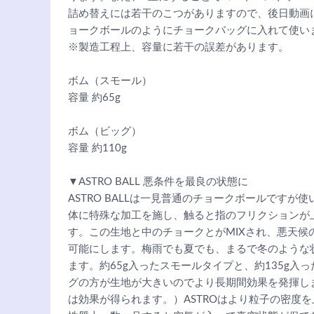
詰め替えには若干のこつがありますので、後日動画
ョークボールのようにチョークバッグに入れて使い
※製造工程上、容量に若干の誤差があります。
ボム（スモール）
容量 約65g
ボム（ビッグ）
容量 約110g
▼ASTRO BALL 悪条件を最良の状態に
ASTRO BALLは一見普通のチョークボールです
体に特殊な加工を施し、触ると指のフリクションが上
す。この生地と中のチョークとがMIXされ、悪天候
可能にします。梅雨でも夏でも、まるで冬のような
ます。約65g入ったスモールタイプと、約135g
グの方が生地が大きいのでより長期間効果を発揮し
は効果が得られます。）ASTROはより粒子の密度