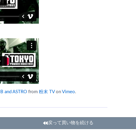
 and ASTRO
from
粉末 TV
on
Vimeo
.
戻って買い物を続ける