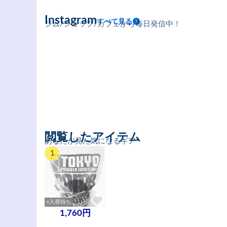
Instagram
すべて見る
ジム/ショップ/カフェから毎日発信中！
閲覧したアイテム
あなたが見た気になるギア
1
×入荷待ち
1,760円