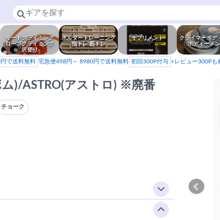
リードクライミング
ボルダートレーニング
サプリメント
クライマーボデ
ロープクライミング
指トレ 筋トレ
ボディーメン
沢登り
80円で送料無料
宅急便498円～ 8980円で送料無料
初回300P付与
+レビュー300P
(ボム)/ASTRO(アストロ) ※廃番
チョーク