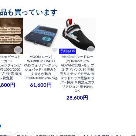
商品も買っています
予約もOK
maker(ビースト
MOON(ムーン)
MadRock(マッドロッ
メーカー)
WARRIOR CRASH
ク) Remora Pro
rboard(フィンガ
PAD(ウォリアークラッ
ADVANCED(レモラ プ
 1000/2000
シュパッド) ※厚みと
ロ アドバンスト) ※限
プリ対応 ※指
丈夫さが魅力
定リミテッドモデル ※
レ決定版
※130×100×12cm 6kg
マッドロック最強XFラ
バー採用 ※異次元のフ
,800円
61,600円
リクション ※予約も
OK
28,600円