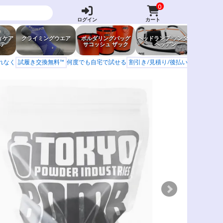
0
ログイン
カート
ィケア
クライミングウエア
ボルダリングバッグ
ヘッドランプ ランタン
防虫グッ
テ
サコッシュ ザック
ヘッデン
岩場ア
もれなく
試履き交換無料™
何度でも自宅で試せる
割引き/見積り/後払い
学校 山岳会