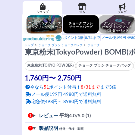
ショップ
ジム
ブログ
クライミングシューズ
チョーク ブラシ
クラッシュパッド
ボルダリングシューズ
チョークバッグ
ボルダリングマット
ボルダーパッド
ポイント3倍
8/31まで
メール便199円 49
トップ
チョーク ブラシ チョークバッグ
チョーク
東京粉末(TokyoPowder) BOMB
東京粉末(TOKYO POWDER)
チョーク ブラシ チョークバッグ
1,760円〜 2,750円
今なら
51
ポイント付与！
8/31まで
まで3倍
メール便199円 4980円で送料無料
宅急便498円～ 8980円で送料無料
レビュー
平均
4.0
/5.0 (1)
製品説明
特徴・仕様・動画