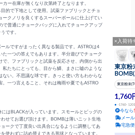
メーカー在庫が無くなり次第終了となります。
する目的で下地として使用。試薬ファブリックとチョ
ョークノリを良くするスーパーボールに仕上げてい
なので普通にチョークバッグに入れてチョークアップ
そうです。
×入荷待
ールですがまったく異なる製品です。ASTROは4
いた一つの答えでもあります。半分遊びでチョーク
けで、ファブリックと試薬を反応させ、内側から出
東京粉末(
。私たちにとっても、目から鱗、まさに嘘のような
BOMB
はない。不思議な球です。きっと使い方もわからな
。一つ言えること、それは梅雨や夏でもASTRO
東京粉末(TO
1,760
●
-1760- 120
今なら
身にはBLACKが入っています。スモールとビッグの
メール
わせてお選び頂けます。BOMBは薄いニット生地
宅急便
チョークで丁度良い出具合になるように調整してあ
ーを使わずに詰め替えできる形状となっています。