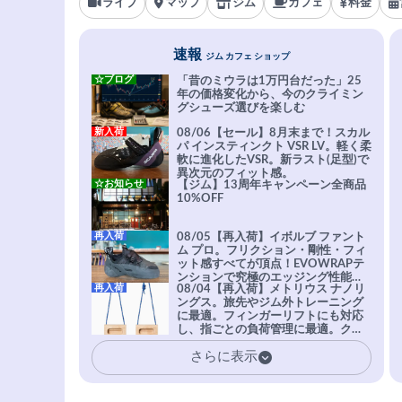
ライブ
マップ
ジム
カフェ
料金
速報
ジム カフェ ショップ
☆ブログ
「昔のミウラは1万円台だった」25
年の価格変化から、今のクライミン
グシューズ選びを楽しむ
新入荷
08/06【セール】8月末まで！スカル
パ インスティンクト VSR LV。軽く柔
軟に進化したVSR。新ラスト(足型)で
異次元のフィット感。
☆お知らせ
【ジム】13周年キャンペーン全商品
10%OFF
再入荷
08/05【再入荷】イボルブ ファント
ム プロ。フリクション・剛性・フィ
ット感すべてが頂点！EVOWRAPテ
ンションで究極のエッジング性能を
再入荷
08/04【再入荷】メトリウス ナノリ
実現。進化系ラバーEvo-74はTRAX
ングス。旅先やジム外トレーニング
を凌駕する粘着力で極小ホールドに
に最適。フィンガーリフトにも対応
安心感。
し、指ごとの負荷管理に最適。クラ
イマーの指を本気で鍛えるギア。
さらに表示