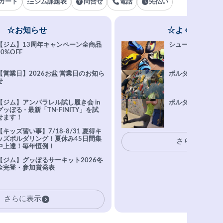
カード
ジム課題表
問合せ
電話
先払い
☆お知らせ
☆よくある質問
【ジム】13周年キャンペーン全商品
シューズ選びFAQ
10%OFF
【営業日】2026お盆 営業日のお知ら
ボルダリング上達Q
せ
【ジム】アンパラレル試し履き会 in
ボルダリングトレ
グッぼる - 最新「TN-FINITY」を試
せます！
【キッズ習い事】7/18-8/31 夏得キ
ッズボルダリング！夏休み45日間集
さらに表示
中上達！毎年恒例！
【ジム】グッぼるサーキット2026冬
全完登・参加賞発表
さらに表示