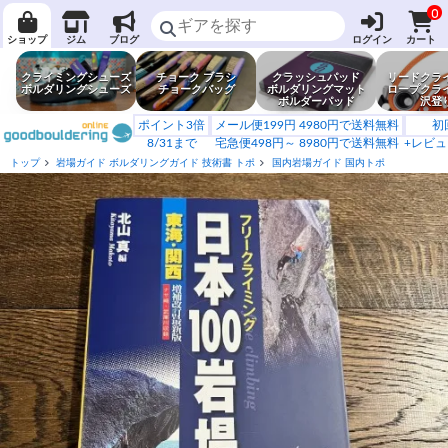
0
ショップ
ジム
ブログ
ログイン
カート
クライミングシューズ
チョーク ブラシ
クラッシュパッド
リードクラ
ボルダリングシューズ
チョークバッグ
ボルダリングマット
ロープクラ
ボルダーパッド
沢登
ポイント3倍
メール便199円 4980円で送料無料
初
8/31まで
宅急便498円～ 8980円で送料無料
+レビュ
トップ
岩場ガイド ボルダリングガイド 技術書 トポ
国内岩場ガイド 国内トポ