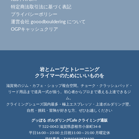
特定商法取引法に基づく表記
プライバシーポリシー
運営会社 gooodbouldering について
OGPキャッシュクリア
岩とムーブとトレーニング
クライマーのためにいいものを
滋賀発のジム・カフェ・ショップ複合空間。チョーク・クラッシュパッド・
リード用品まで道具一式が揃う。初心者からプロまで通える上達できるジ
ム。
クライミングシューズ国内最多・極上エスプレッソ・上達ボルダリング壁。
自然・挑戦・冒険が好きな方、ぜひお越しください
グッぼる ボルダリングCafe クライミング通販
〒522-0043 滋賀県彦根市小泉町34-8
平日16:00～23:00 土日祝11:00～21:00 月曜定休