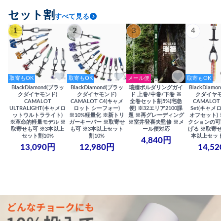
セット割
すべて見る
1
2
3
4
取寄もOK
取寄もOK
メール便
取寄もOK
BlackDiamond(ブラッ
BlackDiamond(ブラッ
瑞牆ボルダリングガイ
BlackDiam
クダイヤモンド)
クダイヤモンド)
ド 上巻/中巻/下巻 ※
クダイヤモ
CAMALOT
CAMALOT C4(キャメ
全巻セット割5%(宅急
CAMALOT 
ULTRALIGHT(キャメロ
ロット シーフォー)
便) ※32エリア2100課
Set(キャメロ
ットウルトラライト)
※10%軽量化 ※新トリ
題 ※再グレーディング
オフセット)
※革命的軽量モデル ※
ガーキーパー ※取寄せ
※室井登喜夫監修 ※メ
クションの可
取寄せも可 ※3本以上
も可 ※3本以上セット
ール便対応
げる ※取寄せ
セット割10%
割10%
本以上セット
4,840円
13,090円
12,980円
14,5