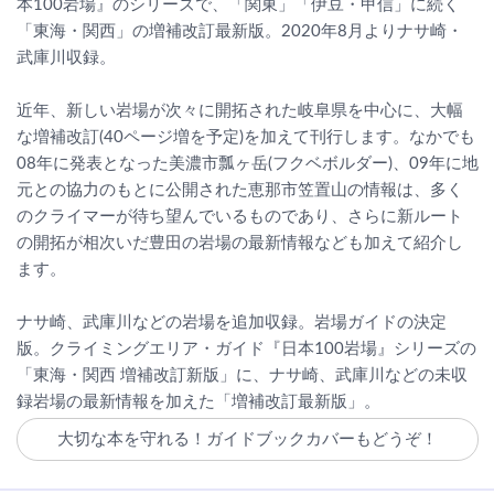
本100岩場』のシリーズで、「関東」「伊豆・甲信」に続く
「東海・関西」の増補改訂最新版。2020年8月よりナサ崎・
武庫川収録。
近年、新しい岩場が次々に開拓された岐阜県を中心に、大幅
な増補改訂(40ページ増を予定)を加えて刊行します。なかでも
08年に発表となった美濃市瓢ヶ岳(フクベボルダー)、09年に地
元との協力のもとに公開された恵那市笠置山の情報は、多く
のクライマーが待ち望んでいるものであり、さらに新ルート
の開拓が相次いだ豊田の岩場の最新情報なども加えて紹介し
ます。
ナサ崎、武庫川などの岩場を追加収録。岩場ガイドの決定
版。クライミングエリア・ガイド『日本100岩場』シリーズの
「東海・関西 増補改訂新版」に、ナサ崎、武庫川などの未収
録岩場の最新情報を加えた「増補改訂最新版」。
大切な本を守れる！ガイドブックカバーもどうぞ！