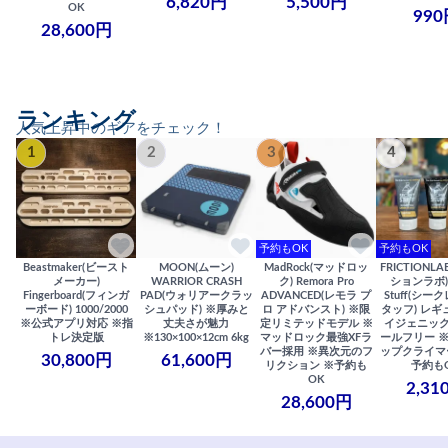
6,820円
5,500円
OK
990
28,600円
ランキング
人気上昇中のギアをチェック！
1
2
3
4
予約もOK
予約もOK
Beastmaker(ビースト
MOON(ムーン)
MadRock(マッドロッ
FRICTIONL
メーカー)
WARRIOR CRASH
ク) Remora Pro
ションラボ) S
Fingerboard(フィンガ
PAD(ウォリアークラッ
ADVANCED(レモラ プ
Stuff(シー
ーボード) 1000/2000
シュパッド) ※厚みと
ロ アドバンスト) ※限
タッフ) レギ
※公式アプリ対応 ※指
丈夫さが魅力
定リミテッドモデル ※
イジェニック
トレ決定版
※130×100×12cm 6kg
マッドロック最強XFラ
ールフリー 
バー採用 ※異次元のフ
ップクライマ
30,800円
61,600円
リクション ※予約も
予約も
OK
2,31
28,600円