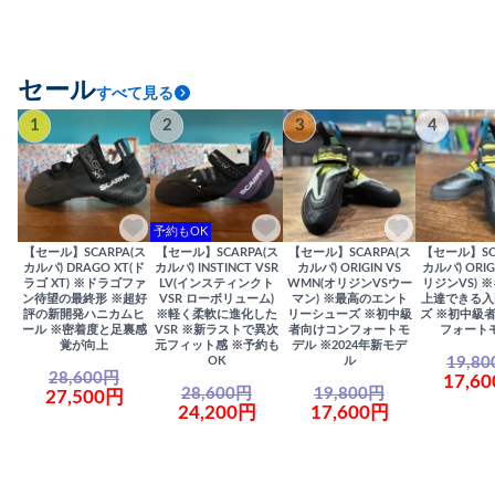
セール
すべて見る
1
2
3
4
予約もOK
【セール】SCARPA(ス
【セール】SCARPA(ス
【セール】SCARPA(ス
【セール】SC
カルパ) DRAGO XT(ド
カルパ) INSTINCT VSR
カルパ) ORIGIN VS
カルパ) ORIG
ラゴ XT) ※ドラゴファ
LV(インスティンクト
WMN(オリジンVSウー
リジンVS) 
ン待望の最終形 ※超好
VSR ローボリューム)
マン) ※最高のエント
上達できる入
評の新開発ハニカムヒ
※軽く柔軟に進化した
リーシューズ ※初中級
ズ ※初中級
ール ※密着度と足裏感
VSR ※新ラストで異次
者向けコンフォートモ
フォート
覚が向上
元フィット感 ※予約も
デル ※2024年新モデ
19,8
OK
ル
28,600円
17,6
28,600円
19,800円
27,500円
24,200円
17,600円