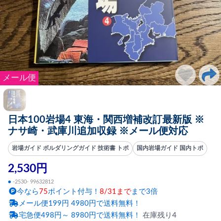
メール便
日本100岩場4 東海・関西増補改訂最新版 ※
ナサ崎・武庫川追加収録 ※メール便対応
岩場ガイド ボルダリングガイド 技術書 トポ
国内岩場ガイド 国内トポ
2,530円
●
-2530- 99632812
今なら
75
ポイント付与！
8/31まで
まで3倍
メール便199円 4980円で送料無料！
宅急便498円～ 8980円で送料無料！
在庫残り4