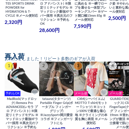
TES SPORTS DRINK
ロ アドバンスト) ※限
に高める ※一瞬でロー
ク姿 ※やわ
POWDER for
定リミテッドモデル ※
プを通せる一体型ブレ
いと素朴な風
HYDRATION & T-
マッドロック最強XFラ
ーキングスパー ※ゲー
ール便対応
CYCLE ※メール便対応
バー採用 ※異次元のフ
ト開口幅15mm 85g ※
2,500円
リクション ※予約も
メール便対応
2,320円
OK
7,590円
28,600円
再入荷
お待たせしました！リピート多数のギアが入荷
1
2
3
4
予約もOK
メール便
メール便
MadRock(マッドロッ
tataanz(タターンツ)
CXM(シーバイエム)
GUARD-TE
ク) Remora Pro
Portable Finger Grip(ポ
MOTTO T-shirt(モット
ックス) Cli
ADVANCED(レモラ プ
ータブル フィンガー
ー Tシャツ) ※コット
FingerTap
ロ アドバンスト) ※限
グリップ)
ン100%で最適な着心
グ フィンガー
定リミテッドモデル ※
※JazzySport×関川愛音
地 ※クライミングの本
19mm ※登
マッドロック最強XFラ
コラボ ※フィンガーリ
質を胸に表現 ※メール
ングが復活 
バー採用 ※異次元のフ
フトにも
便対応
士接着で肌に
リクション ※予約も
メール便