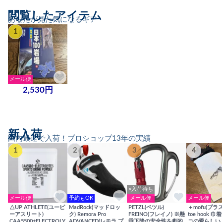
閲覧したアイテム
あなたが見た気になるギア
1
メール便
2,530円
新入荷
国内最速で入荷！プロショップ13年の実績
1
2
3
4
×入荷待ち
メール便
予約もOK
メール便
メール便
△UP ATHLETE(ユーピ
MadRock(マッドロッ
PETZL(ペツル)
＋mofu(プラ
ーアスリート)
ク) Remora Pro
FREINO(フレイノ) ※懸
toe hook 
CAA5500+ELECTROLY
ADVANCED(レモラ プ
垂下降の安全性を劇的
コの愛らしい