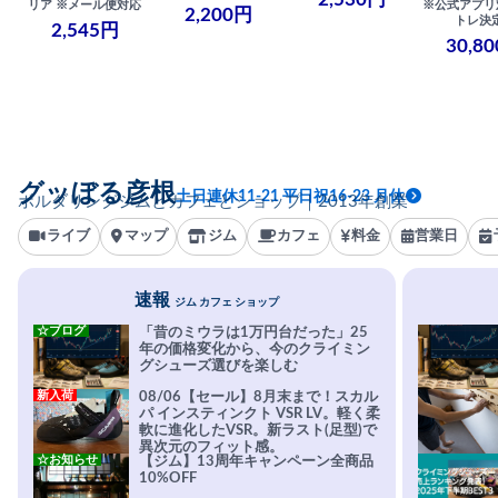
リア ※メール便対応
※公式アプリ
2,200円
トレ決
2,545円
30,8
グッぼる彦根
土日連休11-21 平日祝16-23 月休
ボルダリングジムとカフェとショップ｜2013年創業
ライブ
マップ
ジム
カフェ
料金
営業日
速報
ジム カフェ ショップ
☆ブログ
「昔のミウラは1万円台だった」25
年の価格変化から、今のクライミン
グシューズ選びを楽しむ
新入荷
08/06【セール】8月末まで！スカル
パ インスティンクト VSR LV。軽く柔
軟に進化したVSR。新ラスト(足型)で
異次元のフィット感。
☆お知らせ
【ジム】13周年キャンペーン全商品
10%OFF