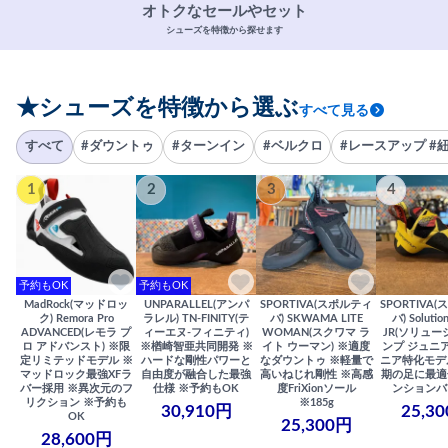
オトクなセールやセット
シューズを特徴から探せます
★シューズを特徴から選ぶ
すべて見る
すべて
#ダウントゥ
#ターンイン
#ベルクロ
#レースアップ #
1
2
3
4
予約もOK
予約もOK
MadRock(マッドロッ
UNPARALLEL(アンパ
SPORTIVA(スポルティ
SPORTIVA
ク) Remora Pro
ラレル) TN-FINITY(テ
バ) SKWAMA LITE
バ) Solutio
ADVANCED(レモラ プ
ィーエヌ-フィニティ)
WOMAN(スクワマ ラ
JR(ソリュー
ロ アドバンスト) ※限
※楢崎智亜共同開発 ※
イト ウーマン) ※適度
ンプ ジュニア
定リミテッドモデル ※
ハードな剛性パワーと
なダウントゥ ※軽量で
ニア特化モデ
マッドロック最強XFラ
自由度が融合した最強
高いねじれ剛性 ※高感
期の足に最適
バー採用 ※異次元のフ
仕様 ※予約もOK
度FriXionソール
ンションバ
リクション ※予約も
※185g
30,910円
25,3
OK
25,300円
28,600円