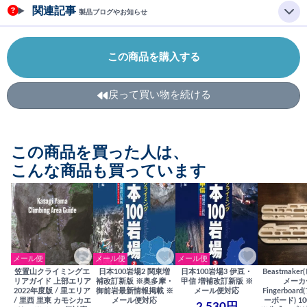
関連記事
製品ブログやお知らせ
この商品を購入する
戻って買い物を続ける
この商品を買った人は、
こんな商品も買っています
メール便
メール便
メール便
笠置山クライミングエ
日本100岩場2 関東増
日本100岩場3 伊豆・
Beastmake
リアガイド 上部エリア
補改訂新版 ※奥多摩・
甲信 増補改訂新版 ※
メーカ
2022年度版 / 里エリア
御前岩最新情報掲載 ※
メール便対応
Fingerboa
/ 里西 里東 カモシカエ
メール便対応
ーボード) 100
2,530円