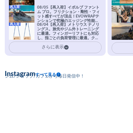
再入荷
08/05【再入荷】イボルブ ファント
ム プロ。フリクション・剛性・フィ
ット感すべてが頂点！EVOWRAPテ
ンションで究極のエッジング性能を
再入荷
08/04【再入荷】メトリウス ナノリ
実現。進化系ラバーEvo-74はTRAX
ングス。旅先やジム外トレーニング
を凌駕する粘着力で極小ホールドに
に最適。フィンガーリフトにも対応
安心感。
し、指ごとの負荷管理に最適。クラ
イマーの指を本気で鍛えるギア。
さらに表示
Instagram
すべて見る
ジム/ショップ/カフェから毎日発信中！