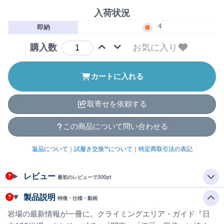
入荷状況
4
即納
お気に入り
購入数
カートに入れる
取寄せを依頼する
この商品について問い合わせる
返品について
｜
試履き交換™について
｜
特定商取引法の表記
レビュー
最初のレビューで300pt
製品説明
特徴・仕様・動画
岩場の最新情報が一冊に。クライミングエリア・ガイド『日